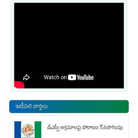
ఇటీవలి వార్తలు
డీఎస్సీ అక్రమాలపై పోరాటం కొనసాగింపు