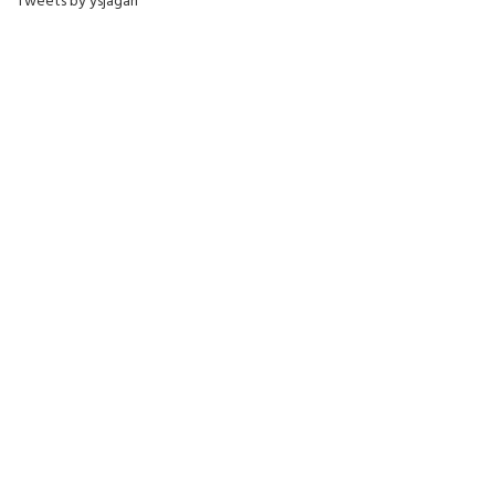
Tweets by ysjagan