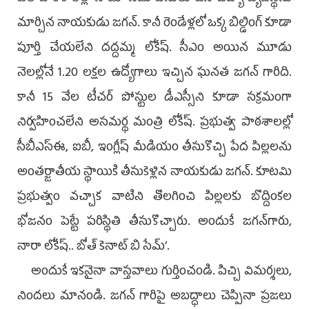
మార్చిన నాయకుడు జగన్‌. కానీ రెండేళ్లలో ఒక్క బిల్డింగ్‌ కూడా
పూర్తి చేయలేని దద్దమ్మ లోకేష్‌. సీఎం అయిన మూడు
నెలల్లోనే 1.20 లక్షల ఉద్యోగాలు ఇచ్చిన ఘనత జగన్‌ గారిది.
కానీ 15 వేల టీచర్‌ పోస్టుల డీఎస్సీని కూడా సక్రమంగా
నిర్వహించలేని అసమర్థ మంత్రి లోకేష్‌. ప్రభుత్వ పాఠశాలల్లో
సీబీఎస్‌ఈ, ఐబీ, ఇంగ్లీష్‌ మీడియం తీసుకొచ్చి పేద పిల్లలను
అంతర్జాతీయ స్థాయికి తీసుకెళ్లిన నాయకుడు జగన్‌. కూటమి
ప్రభుత్వం వచ్చాక వాటిని తొలగించి పిల్లలకు బొద్దింకల
భోజనం పెట్టే పరిస్థితి తీసుకొచ్చారు. అందుకే జగన్‌గారు,
నారా లోకేష్‌.. బోత్‌ కెనాట్‌ బి సేమ్‌’.
అందుకే ఇకనైనా వాస్తవాలు గుర్తించండి. పిచ్చి విమర్శలు,
నిందలు మానండి. జగన్‌ గారిపై అబద్ధాలు చెప్పినా ప్రజలు