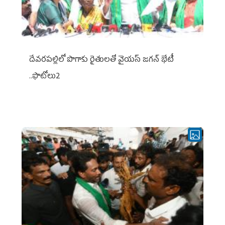
దేవరపల్లిలో పొగాకు రైతులతో వైయస్ జగన్ భేటీ
..ఫొటోలు2