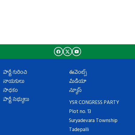
పార్టీ గురించి
ఈవెంట్స్
నాయకులు
మీడియా
సాధకం
న్యూస్
పార్టీ సభ్యులు
YSR CONGRESS PARTY
Plot no. 13
Suryadevara Township
Tadepalli