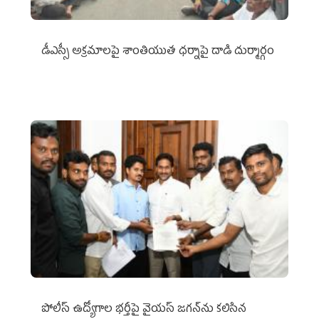
డీఎస్సీ అక్రమాలపై శాంతియుత ధర్నాపై దాడి దుర్మార్గం
పోలీస్ ఉద్యోగాల భర్తీపై వైయస్ జగన్‌ను కలిసిన