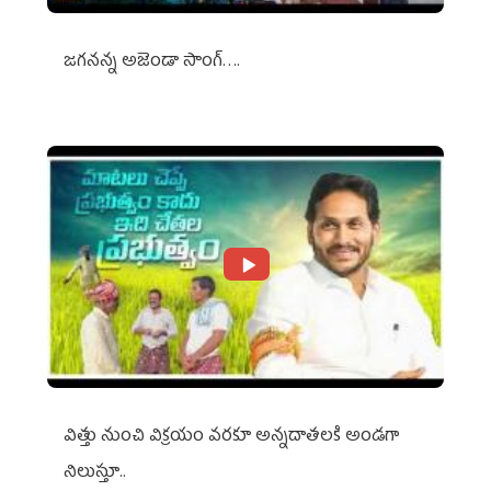
జగనన్న అజెండా సాంగ్….
విత్తు నుంచి విక్రయం వరకూ అన్నదాతలకి అండగా
నిలుస్తూ..