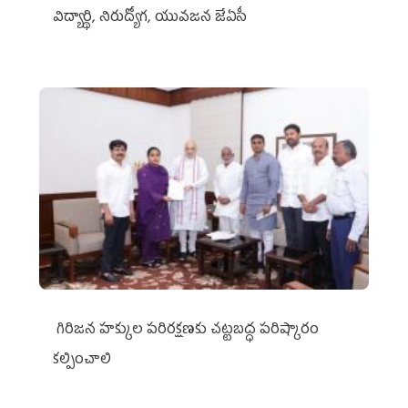
విద్యార్థి, నిరుద్యోగ, యువజన జేఏసీ
గిరిజన హక్కుల పరిరక్షణకు చట్టబద్ధ పరిష్కారం
కల్పించాలి