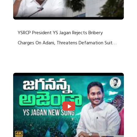
YSRCP President YS Jagan Rejects Bribery
Charges On Adani, Threatens Defamation Suit
Against Media Groups