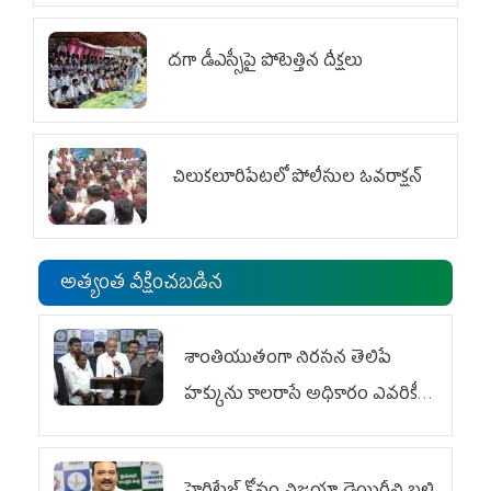
దగా డీఎస్సీపై పోటెత్తిన దీక్షలు
చిలుక‌లూరిపేట‌లో పోలీసుల ఓవ‌రాక్ష‌న్‌
అత్యంత వీక్షించబడిన
శాంతియుతంగా నిరసన తెలిపే
హక్కును కాలరాసే అధికారం ఎవరికీ
లేదు