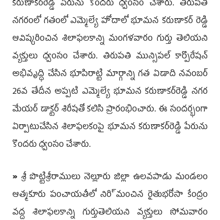
కరుణాకర్‌రెడ్డి పేరును కొందరు ధ్వంసం చేశారు. తిరుపతి
నగరంలో గతంలో ఎమ్మెల్యే హోదాలో భూమన కరుణాకర్‌ రెడ్డి
ఆవిష్కరించిన శిలాఫలకాన్ని మంగళవారం గుర్తు తెలియని
వ్యక్తులు ధ్వంసం చేశారు. తిరుపతి మున్సిపల్‌ కార్పొరేషన్‌
అభివృద్ధి చేసిన భూపిరాట్టి మార్గాన్ని గత ఏడాది నవంబర్‌
26వ తేదీన అప్పటి ఎమ్మెల్యే భూమన కరుణాకర్‌రెడ్డి నగర
మేయర్‌ డాక్టర్‌ శిరీషతో కలిసి ప్రారంభించారు. ఈ సందర్భంగా
ఏర్పాటుచేసిన శిలాఫలకంపై భూమన కరుణాకర్‌రెడ్డి పేరును
కొందరు ధ్వంసం చేశారు.
»
శ్రీ పొట్టిశ్రీరాములు నెల్లూరు జిల్లా ఉలవపాడు మండలం
ఆత్మకూరు పంచాయతీలో నిరి్మంచిన రైతుభరోసా కేంద్రం
వద్ద శిలాఫలకాన్ని గుర్తుతెలియని వ్యక్తులు సోమవారం