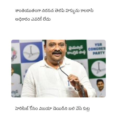
శాంతియుతంగా నిరసన తెలిపే హక్కును కాలరాసే
అధికారం ఎవరికీ లేదు
హెరిటేజ్ కోసం విజయా డెయిరీని బలి చేసే కుట్ర‌