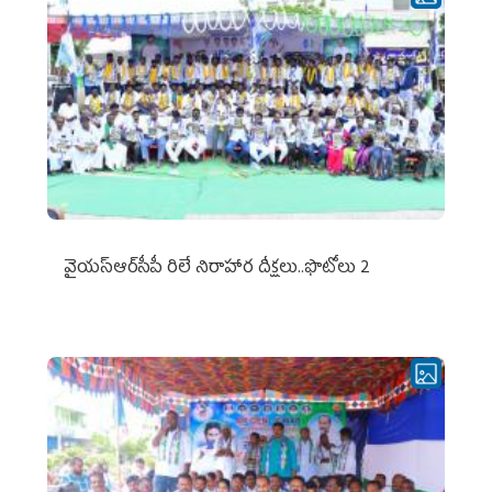
వైయ‌స్ఆర్‌సీపీ రిలే నిరాహార దీక్షలు..ఫొటోలు 2