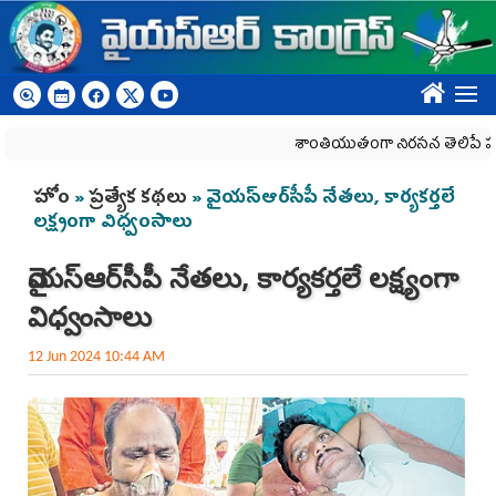
Skip to main content
????
శాంతియుతంగా నిరసన తెలిపే హక్కును కా
You are here
హోం
»
ప్రత్యేక కథలు
» వైయ‌స్ఆర్‌సీపీ నేతలు, కార్యకర్తలే
లక్ష్యంగా విధ్వంసాలు
వైయ‌స్ఆర్‌సీపీ నేతలు, కార్యకర్తలే లక్ష్యంగా
విధ్వంసాలు
12 Jun 2024 10:44 AM