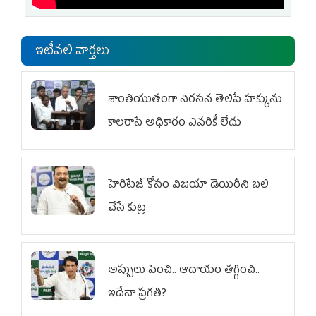
ఇటీవలి వార్తలు
శాంతియుతంగా నిరసన తెలిపే హక్కును
కాలరాసే అధికారం ఎవరికీ లేదు
హెరిటేజ్ కోసం విజయా డెయిరీని బలి
చేసే కుట్ర‌
అప్పులు పెంచి.. ఆదాయం తగ్గించి..
ఇదేనా ప్రగతి?