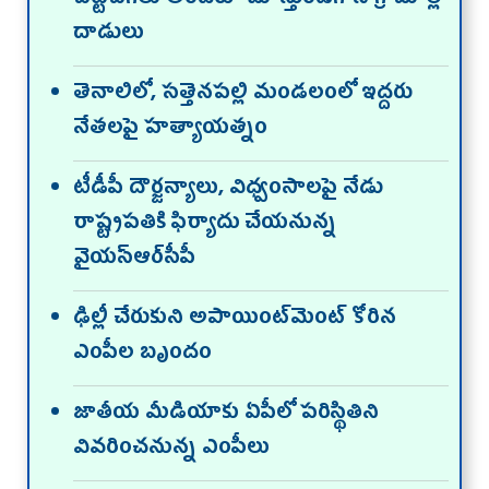
దాడులు
తెనాలిలో, సత్తెనపల్లి మండలంలో ఇద్దరు
నేతలపై హత్యాయత్నం
టీడీపీ దౌర్జన్యాలు, విధ్వంసాలపై నేడు
రాష్ట్రపతికి ఫిర్యాదు చేయనున్న
వైయ‌స్ఆర్‌సీపీ
ఢిల్లీ చేరుకుని అపాయింట్‌మెంట్‌ కోరిన
ఎంపీల బృందం
జాతీయ మీడియాకు ఏపీలో పరిస్థితిని
వివరించనున్న ఎంపీలు