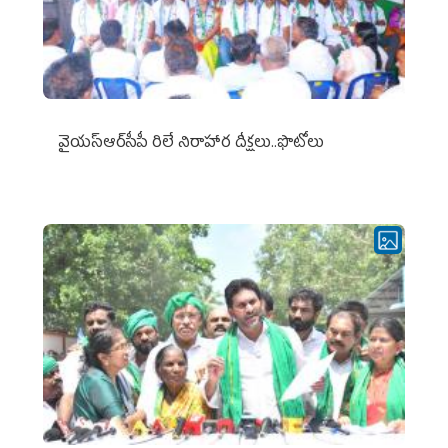
వైయ‌స్ఆర్‌సీపీ రిలే నిరాహార దీక్షలు..ఫొటోలు