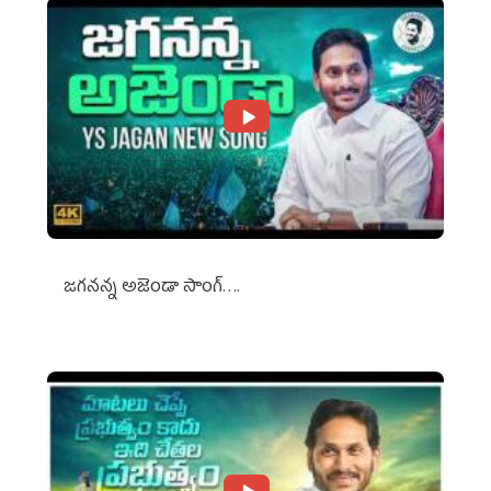
జగనన్న అజెండా సాంగ్….