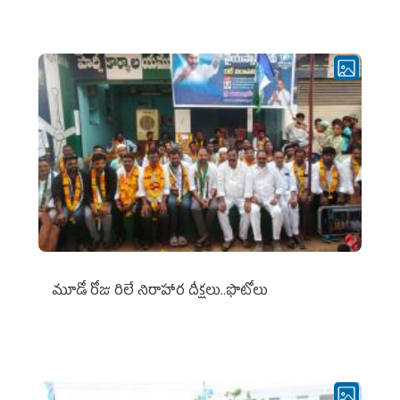
మూడో రోజు రిలే నిరాహార దీక్షలు..ఫొటోలు