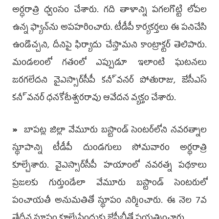
అర్ధరాత్రి ధ్వంసం చేశారు. గది తాళాన్ని పగలగొట్టి లోపల
ఉన్న ఫ్యాన్‌ను అపహరించారు. టీడీపీ కార్యకర్తలు ఈ పనిచేసి
ఉండొచ్చని, దీనిపై ఫిర్యాదు చేస్తామని కాంట్రాక్టర్‌ తెలిపారు.
మండలంలో గతంలో ఎప్పుడూ ఇలాంటి ఘటనలు
జరగలేదని వైఎస్సార్‌సీపీ కనీ్వనర్‌ పోతురాజు, జేసీఎస్‌
కనీ్వనర్‌ ధనకోటేశ్వరరావు ఆవేదన వ్యక్తం చేశారు.
»
బాపట్ల జిల్లా వేమూరు బస్టాండ్‌ సెంటర్‌లోని నవరత్నాల
స్థూపాన్ని టీడీపీ దుండగులు సోమవారం అర్థరాత్రి
కూల్చేశారు. వైఎస్సార్‌సీపీ హయాంలో నవరత్న పథకాలు
ప్రజలకు గుర్తుండేలా వేమూరు బస్టాండ్‌ సెంటరులో
పంచాయతీ అనుమతితో స్థూపం నిర్మించారు. ఈ నెల 7వ
తేదీన స్థూపం కూల్చేసేందుకు జేసీబీతో ప్రయత్నించారు.