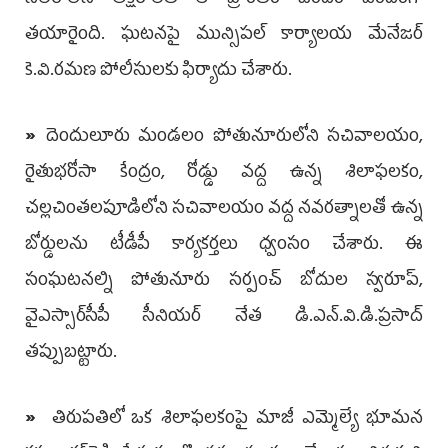
తయారైంది. ఘటనపై మున్సిపల్‌ కార్యా­ల­య మేనేజర్‌
కె.వి.రమణ పోలీసులకు ఫిర్యా­దు చేశారు.
»
దెందులూరు మండలం పోతునూరులోని సచివాలయం,
రైతుభరోసా కేంద్రం, రోడ్డు వద్ద ఉన్న శిలాఫలకం,
చల్లచింతలపూడిలోని సచివాలయం వద్ద నవరత్నాలతో ఉన్న
బోర్డులను టీడీపీ కార్యకర్తలు ధ్వంసం చేశారు. ఈ
సంఘటనల్ని పోతునూరు సర్పంచ్‌ బోదుల స్వరూప్,
వైఎస్సార్‌సీపీ సీనియర్‌ నేత డి.ఎన్‌.వి.డి.ప్రసాద్‌
తప్పుబట్టారు.
»
తిరుపతిలో ఒక శిలాఫలకంపై మాజీ ఎమ్మెల్యే భూమన