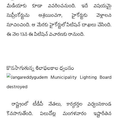
మీడియాకు కూడా వివరించనుంది. ఇదే విషయమై
సుప్రీంకోర్టును ఆశ్రయించగా, హైకోర్టుకు వెళ్లాలని
సూచించింది. ఆ మేరకు హైకోర్టులో పిటిషన్‌ దాఖలు చేసింది.
ఈ నెల 13న ఈ పిటిషన్‌ విచారణకు రానుంది.
కొనసాగుతున్న శిలాఫలకాల ధ్వంసం
రాష్ట్రంలో టీడీపీ నేతలు, కార్యకర్తల విధ్వంసకాండ
కొనసాగుతోంది. పలుచోట్ల మంగళవారం ఇష్టారీతిన