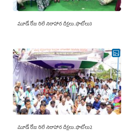
మూడో రోజు రిలే నిరాహార దీక్షలు..ఫొటోలు3
మూడో రోజు రిలే నిరాహార దీక్షలు..ఫొటోలు2