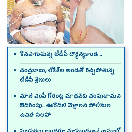
కొనసాగుతున్న టీడీపీ దౌర్జన్యకాండ ..
చంద్రబాబు, లోకేశ్‌ల అండతో రెచ్చిపోతున్న
టీడీపీ శ్రేణులు
మాజీ ఎంపీ గోరంట్ల మాధవ్‌కు చంపుతామని
బెదిరింపు.. ఊరొదిలి వెళ్లాలని పోలీసుల
ఉచిత సలహా
పట్టపగలు అందరూ చూస్తుండగానే గ్రామాల్లో