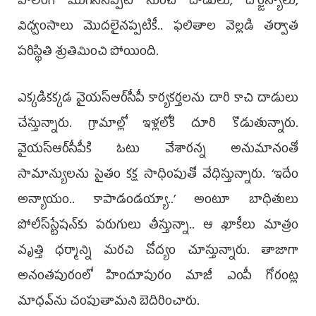
పోలింగ్‌ ముగిసినప్పటి నుంచి దాడులు, దౌర్జన్యాలు,
విధ్వంసాలు మొదలైనప్పటికీ.. ఫలితాల వెల్లడి తర్వాత
పరిస్థితి శ్రుతిమించి పోయింది.
ఎక్కడికక్కడ వైయ‌స్ఆర్‌సీపీ కార్యకర్తలను దారి కాచి దాడులు
చేస్తున్నారు. గ్రామాల్లో ఇళ్లలోకి దూరి కొడుతున్నారు.
వైయ‌స్ఆర్‌సీపీకి ఓటు వేశారన్న అనుమానంతో
సామాన్యులను సైతం కక్ష సాధింపుతో వేధిస్తున్నారు. ‘ఇదేం
అన్యాయం.. కాపాడండయ్యా..’ అంటూ బాధితులు
పోలీస్‌స్టేషన్‌కు పరుగులు తీస్తున్నా.. ఆ ఖాకీలు మాత్రం
వృత్తి ధర్మాన్ని మరచి చోద్యం చూస్తున్నారు. తాజాగా
అనంతపురంలో హిందూపురం మాజీ ఎంపీ గోరంట్ల
మాధవ్‌ను చంపుతామని బెదిరించారు.