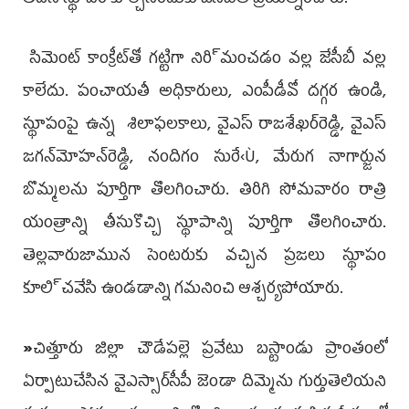
సిమెంట్‌ కాంక్రీట్‌తో గట్టిగా నిరి్మంచడం వల్ల జేసీబీ వల్ల
కాలేదు. పంచాయతీ అధికారులు, ఎంపీడీవో దగ్గర ఉండి,
స్థూపంపై ఉన్న శిలాఫలకాలు, వైఎస్‌ రాజశేఖర్‌రెడ్డి, వైఎస్‌
జగన్‌మోహన్‌రెడ్డి, నందిగం సురే‹Ù, మేరుగ నాగార్జున
బొమ్మలను పూర్తిగా తొలగించారు. తిరిగి సోమవారం రాత్రి
యంత్రాన్ని తీసుకొచ్చి స్థూపాన్ని పూర్తిగా తొలగించారు.
తెల్లవారుజామున సెంటరుకు వచ్చిన ప్రజలు స్థూపం
కూలి్చవేసి ఉండడాన్ని గమనించి ఆశ్చర్యపోయారు.
»
చిత్తూరు జిల్లా చౌడేపల్లె ప్రవేటు బస్టాండు ప్రాంతంలో
ఏర్పాటుచేసిన వైఎస్సార్‌సీపీ జెండా దిమ్మె­ను గుర్తుతెలియని