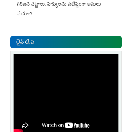
గిరిజన చట్టాలు, హక్కులను పటిష్టంగా అమలు
చేయాలి
లైవ్ టి.వి