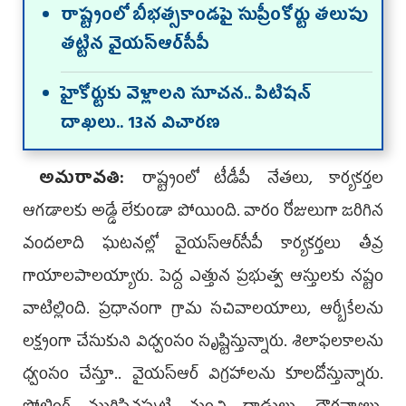
రాష్ట్రంలో బీభత్సకాండపై సుప్రీంకోర్టు తలుపు
తట్టిన వైయ‌స్ఆర్‌సీపీ
హైకోర్టుకు వెళ్లాలని సూచన.. పిటిషన్‌
దాఖలు.. 13న విచారణ
అమ‌రావ‌తి:
రాష్ట్రంలో టీడీపీ నేతలు, కార్యకర్తల
ఆగడాలకు అడ్డే లేకుండా పోయింది. వారం రోజు­లుగా జరిగిన
వందలాది ఘటనల్లో వైయ‌స్ఆర్‌సీపీ కార్యకర్తలు తీవ్ర
గాయాలపాలయ్యారు. పెద్ద ఎత్తున ప్రభుత్వ ఆస్తులకు నష్టం
వాటిల్లింది. ప్రధానంగా గ్రామ సచివాలయాలు, ఆర్బీకేలను
లక్ష్యంగా చేసు­కుని విధ్వంసం సృష్టిస్తున్నారు. శిలాఫలకాలను
ధ్వంసం చేస్తూ.. వైయ‌స్ఆర్ విగ్రహాలను కూలదోస్తున్నారు.