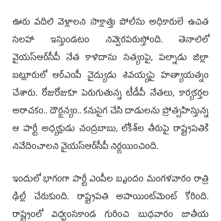
ఊరు వదిలి వెళ్లాలని సాక్షాత్తు పోలీసు అధికారులే ఉచిత
సలహా ఇస్తుండటం నివ్వెరపరుస్తోంది. తెనాలిలో
వైయ‌స్ఆర్‌సీపీ నేత కాళిదాసు సత్యంపై, పల్నాడు జిల్లా
బట్లూరులో ఆర్‌ఎంపీ వైద్యుడు శివయ్యపై హత్యా­యత్నం
చేశారు. రోజురోజుకూ పెరుగుతున్న టీడీపీ నేతలు, కార్యకర్తల
అరాచకం.. దౌర్జన్యం.. కనుసైగ చేసి దాడులను ప్రోత్సహిస్తున్న
ఆ పార్టీ అధ్యక్షుడు చంద్రబాబు, లోకేశ్‌ల తీరుపై రాష్ట్రపతికి
నివేదించాలని వైయ‌స్ఆర్‌సీపీ నిర్ణయించింది.
ఇందులో భాగంగా పార్టీ ఎంపీల బృందం మంగళవారం రాత్రి
ఢిల్లీ చేరుకుంది. రాష్ట్రపతి అపాయింట్‌మెంట్‌ కోరింది.
రాష్ట్రంలో విధ్వంసకాండ గురించి బుధవారం జాతీయ