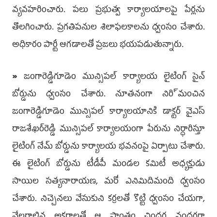
వ్యవహరించారు. పలు ప్రభుత్వ కార్యాలయాలపై పేర్లను
తొలగించారు. ప్రగతిపనుల శిలాఫలకాలను ధ్వంసం చేశారు.
అధికారం పార్టీ ఆగడాలతో ప్రజలు భయపడుతున్నారు.
»
జంగారెడ్డిగూడెం మున్సిపల్‌ కార్యాలయ లైటింగ్‌ సైన్‌
బోర్డును ధ్వంసం చేశారు. నూతనంగా ని­రి్మంచిన
జంగారెడ్డిగూడెం మున్సిపల్‌ కార్యాలయా­నికి డాక్టర్‌ వైఎస్‌
రాజశేఖర్‌రెడ్డి మున్సిపల్‌ కార్యాలయంగా పేరును నిర్ధారిస్తూ
లైటింగ్‌ నే­మ్‌ బోర్డును కార్యాలయ భవనంపై ఏర్పాటు చేశా­రు.
ఈ లైటింగ్‌ బోర్డును టీడీపీ మండల క­మి­టీ అధ్యక్షుడు
సాయిల సత్యనారాయణ, మ­రో ఎనిమిదిమంది ధ్వంసం
చేశారు. నిచ్చెన­లు వేసుకుని కర్రలతో కొట్టి ధ్వంసం చేయగా,
నేల­రాలిన అక్షరాలతో ఆ ప్రాంతం చిందర వందర­గా