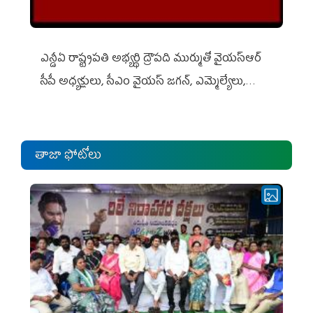
ఎన్డీఏ రాష్ట్ర‌ప‌తి అభ్య‌ర్థి ద్రౌప‌ది ముర్ముతో వైయ‌స్ఆర్
సీపీ అధ్య‌క్షులు, సీఎం వైయ‌స్ జ‌గ‌న్, ఎమ్మెల్యేలు,
ఎంపీల స‌మావేశం
తాజా ఫోటోలు