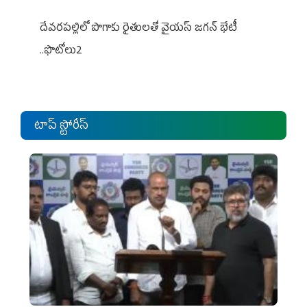
దేవరపల్లిలో పొగాకు రైతులతో వైయస్ జగన్ భేటీ
..ఫొటోలు2
టాప్ స్టోరీస్