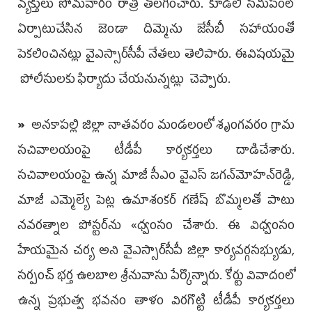
వ్యక్తులు సోమవారం రాత్రి తొలగించారు. కూడలి సమీపంలో
ఏర్పాటుచేసిన జెండా దిమ్మెను జేసీబీ సహాయంతో
పెకలించినట్లు వైఎస్సార్‌సీపీ నేతలు తెలిపారు. ఈవిషయమై
పోలీసులకు ఫిర్యాదు చేయనున్నట్లు చెప్పారు.
»
అనకాపల్లి జిల్లా నాతవరం మండలంలో శృంగవరం గ్రామ
సచివాలయంపై టీడీపీ కార్యకర్తలు దాడిచేశారు.
సచివాలయంపై ఉన్న మాజీ సీఎం వైఎస్‌ జగన్‌మోహన్‌రెడ్డి,
మాజీ ఎమ్మెల్యే పెట్ల ఉమాశంకర్‌ గణేష్‌ బొమ్మలతో పాటు
నవరత్నాల పోస్టర్‌ను «ధ్వంసం చేశారు. ఈ విధ్వంసం
హేయమైన చర్య అని వైఎస్సార్‌సీపీ జిల్లా కార్యవర్గసభ్యుడు,
సర్పంచ్‌ భర్త ఉలబాల శ్రీనువాసు పేర్కొన్నారు. కోర్టు వివాదంలో
ఉన్న ప్రభుత్వ భవనం తాళం విరగొట్టి టీడీపీ కార్యకర్తలు