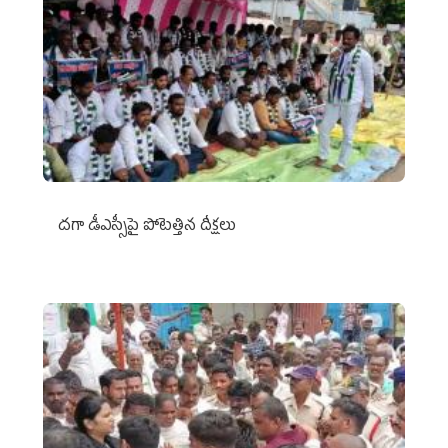
దగా డీఎస్సీపై పోటెత్తిన దీక్షలు