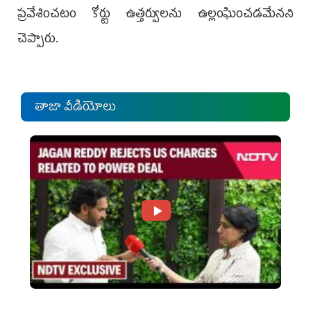
ప్రవేశించటం కోర్టు ఉత్తర్వులను ఉల్లంఘించడమేనని
చెప్పారు.
తాజా వీడియోలు