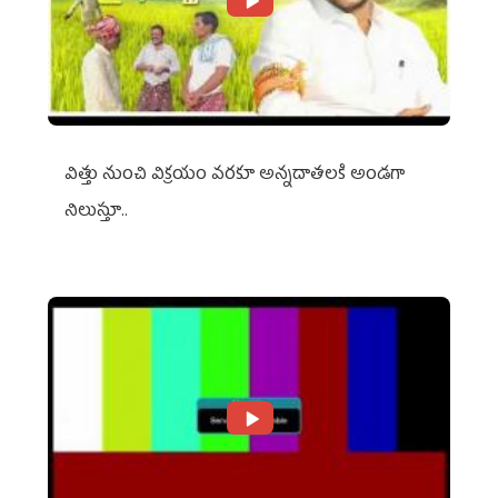
విత్తు నుంచి విక్రయం వరకూ అన్నదాతలకి అండగా
నిలుస్తూ..