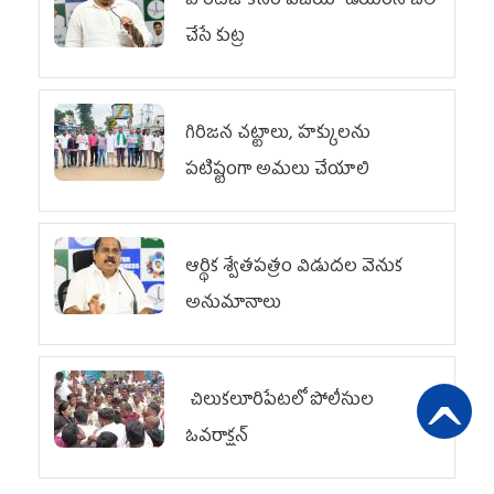
హెరిటేజ్ కోసం విజయా డెయిరీని బలి
చేసే కుట్ర‌
గిరిజన చట్టాలు, హక్కులను
పటిష్టంగా అమలు చేయాలి
ఆర్థిక శ్వేతపత్రం విడుదల వెనుక
అనుమానాలు
చిలుక‌లూరిపేట‌లో పోలీసుల
ఓవ‌రాక్ష‌న్‌