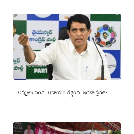
అప్పులు పెంచి.. ఆదాయం తగ్గించి.. ఇదేనా ప్రగతి?