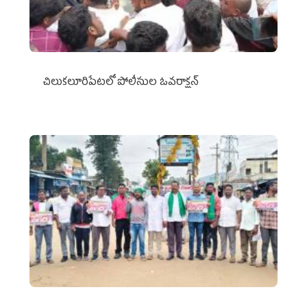
చిలుక‌లూరిపేట‌లో పోలీసుల ఓవ‌రాక్ష‌న్‌