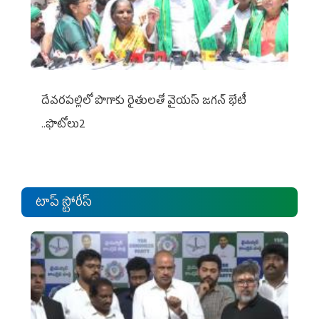
దేవరపల్లిలో పొగాకు రైతులతో వైయస్ జగన్ భేటీ
..ఫొటోలు2
టాప్ స్టోరీస్