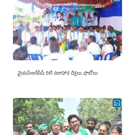
వైయ‌స్ఆర్‌సీపీ రిలే నిరాహార దీక్షలు..ఫొటోలు