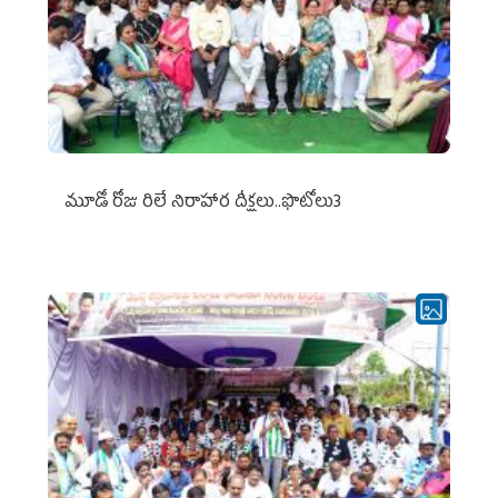
మూడో రోజు రిలే నిరాహార దీక్షలు..ఫొటోలు3