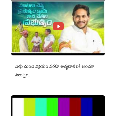
విత్తు నుంచి విక్రయం వరకూ అన్నదాతలకి అండగా
నిలుస్తూ..