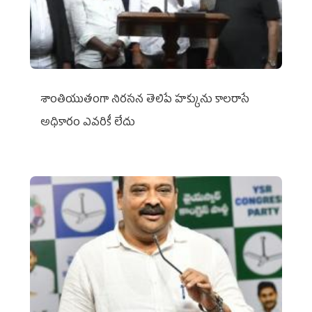
శాంతియుతంగా నిరసన తెలిపే హక్కును కాలరాసే
అధికారం ఎవరికీ లేదు