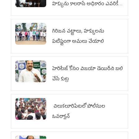
హక్కును కాలరాసే అధికారం ఎవరికీ
లేదు
గిరిజన చట్టాలు, హక్కులను
పటిష్టంగా అమలు చేయాలి
హెరిటేజ్ కోసం విజయా డెయిరీని బలి
చేసే కుట్ర‌
చిలుక‌లూరిపేట‌లో పోలీసుల
ఓవ‌రాక్ష‌న్‌