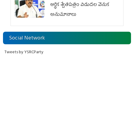
ఆర్థిక శ్వేతపత్రం విడుదల వెనుక
అనుమానాలు
Social Network
Tweets by YSRCParty