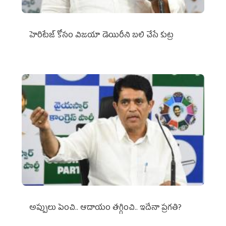
హెరిటేజ్ కోసం విజయా డెయిరీని బలి చేసే కుట్ర‌
అప్పులు పెంచి.. ఆదాయం తగ్గించి.. ఇదేనా ప్రగతి?