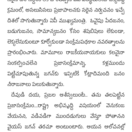
సరైన దిశానిర్దేశం లేక దారితప్పిన ఏపీ పరిస్థితులను చక్కదిద్దే
క్రమంలో, అసలుసిసలు ప్రజాపాలనకు సరైన నిర్వచనం ఇచ్చే
దిశలో సాగుతున్నారు ఏపీ ముఖ్యమంత్రి. ఓవైపు పేదజనం,
బడుగుజనం, సామాన్యజనం కోసం శషబిషలు లేకుండా,
లెక్కలేసుకుంటూ కూర్చోకుండా సంక్షేమపథకాల నవరత్నాలను
ప్రారంభించారు. మామూలు రాజకీయనాయకులు కలనైనా
సంకల్పించలేని ప్రజాసంక్షేమాన్ని, కళ్లముందు
పట్టిచూపుతున్న జగన్‌కు ఇప్పటికే కోట్లాదిమంది జనం
నీరాజనాలు పలుకుతున్నారు.
దేవుడి దయ, ప్రజల ఆశీస్సలుంటే.. తను తలపెట్టిన
ప్రజాసంక్షేమం...రాష్ట్ర అభివృద్ది విషయంలో వెనుకంజ
వేయనని, వడివడిగా ముందడుగులు వేస్తూ పోతానని
వైయస్‌ జగన్‌ తరచూ అంటుంటారు. ఆయన ఆలోచనల్లో