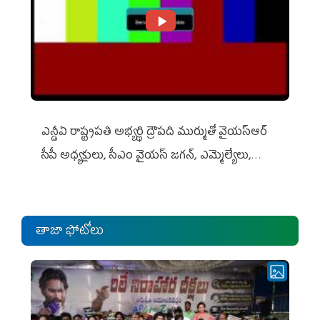
ఎన్డీఏ రాష్ట్ర‌ప‌తి అభ్య‌ర్థి ద్రౌప‌ది ముర్ముతో వైయ‌స్ఆర్
సీపీ అధ్య‌క్షులు, సీఎం వైయ‌స్ జ‌గ‌న్, ఎమ్మెల్యేలు,
ఎంపీల స‌మావేశం
తాజా ఫోటోలు