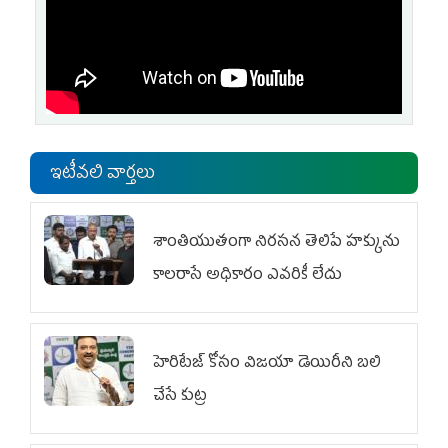
ఇటీవలి వార్తలు
శాంతియుతంగా నిరసన తెలిపే హక్కును
కాలరాసే అధికారం ఎవరికీ లేదు
హెరిటేజ్ కోసం విజయా డెయిరీని బలి
చేసే కుట్ర‌