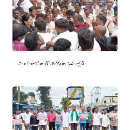
చిలుక‌లూరిపేట‌లో పోలీసుల ఓవ‌రాక్ష‌న్‌