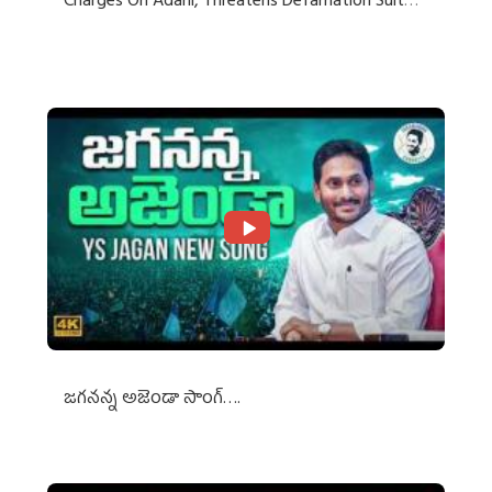
Charges On Adani, Threatens Defamation Suit
Against Media Groups
జగనన్న అజెండా సాంగ్….