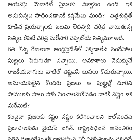
ఆయనపై మెజారిటీ ప్రజలకు విశ్వాసం ఉంది. ఇక
అనుకున్నవి సాధించడానికి కష్టమేమి వుంది? చిత్తశుద్దితో
కూడిన ప్రయత్నాలకు ఓటమి లేదన్నది చరిత్ర చాటుతున్న
సత్యం. రేపటి చరిత్ర మరోసారి చెప్పబోయే సత్యమూ అదే.
గత కొన్ని రోజులుగా ఆంధ్రప్రదేశ్‌లో ఎక్కడాలేని సందేహాల
పుట్టలు పెరుగుతూ వచ్చాయి. అవకాశాలు వెదుక్కునే
రాజకీయనాగులు వాటిలో తిష్టవేసి బుసలు కొడుతున్నాయి.
అమాయకులైన కొందరు ప్రజలు ఆ పుట్టల్లో దూరిన
పాములకు పాలు పోసి పెంచాలనుకోవడం వారికి నష్టం కాక
మరేమిటి?
కలనైనా ప్రజలకు కష్టం నష్టం కలిగించాలని ఆలోచించని
ప్రజాపాలకుడు వైయస్‌ జగన్‌. రాష్ట్రవిభజన అనంతరం