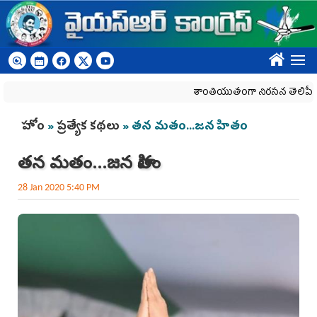
Skip to main content
????
శాంతియుతంగా నిరసన తెలిపే హక్కును క
You are here
హోం
»
ప్రత్యేక కథలు
» తన మతం...జన హితం
తన మతం...జన హితం
28 Jan 2020 5:40 PM