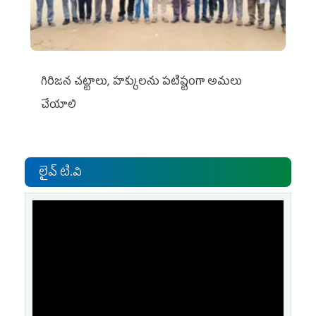
గిరిజన చట్టాలు, హక్కులను పటిష్టంగా అమలు
చేయాలి
లైవ్ టి.వి