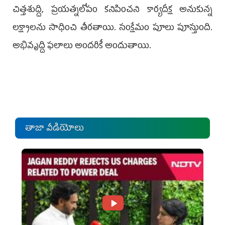
చిత్తశుద్ది, ప్రయత్నలోపం కనిపించని కార్యదీక్ష అనుకున్న
లక్ష్యాలను సాధించి తీరతాయి. సంక్షేమం పూలు పూస్తుంది.
అభివృద్ది ఫలాలు అందరికీ అందుతాయి.
తాజా వీడియోలు