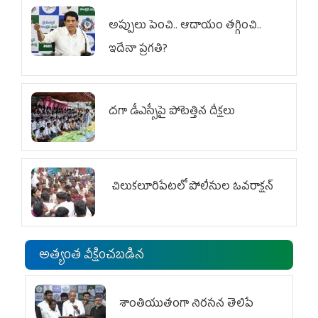
అప్పులు పెంచి.. ఆదాయం తగ్గించి..
ఇదేనా ప్రగతి?
దగా డీఎస్సీపై పోటెత్తిన దీక్షలు
చిలుక‌లూరిపేట‌లో పోలీసుల ఓవ‌రాక్ష‌న్‌
అత్యంత వీక్షించబడిన
శాంతియుతంగా నిరసన తెలిపే