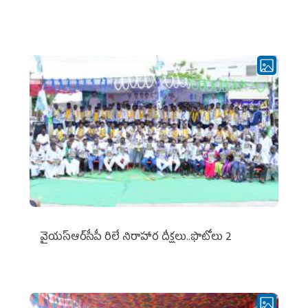
వైయ‌స్ఆర్‌సీపీ రిలే నిరాహార దీక్షలు..ఫొటోలు 2