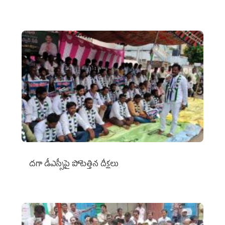
దగా డీఎస్సీపై పోటెత్తిన దీక్షలు