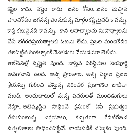
కష్టం కాదు. నష్టం రాదు. జనం కోసం...జనం మెచ్చిన
పాలనకోసం జగనన్న ఎంచుకున్న మార్గం కష్టమైనదీ కావచ్చు.
కాస్త కటువైనదీ కావచ్చు. కానీ ఆసాధ్యాలను సుసాధ్యాలను
చేసే భగీరథప్రయత్నాలకు ఓటమి లేదు. ప్రజల మంచికోసం
తలపెట్టిన సంకల్పానికి వెనకడుగు వేయడమూ తెలీదు.
ఆలోచనల్లో స్పష్టత వుంది. వాస్తవ పరిస్థితుల సంపూర్ణ
అవగాహన ఉంది. అన్ని ప్రాంతాల, అన్ని వర్గాల ప్రజల
శ్రేయస్సు గురించి వేస్తున్న నిరంతర ప్రణాళికల జాబితా
వుంది. అందుబాటులో వున్న వనరులతో ముందడుగులు
వేస్తూ...అభివృద్దిని సాధించే క్రమంలో ఏపీ ప్రభుత్వం
తీసుకుంటున్న నిర్ణయాలు, కచ్చితంగా రేపటిరోజున
సత్ఫలితాలు సాధించిపెట్టేవే. నాయకుడికి నమ్మకం వుంది.