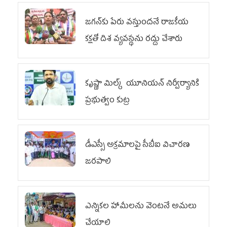
జగన్‌కు పేరు వస్తుందనే రాజకీయ
కక్షతో దిశ వ్య‌వ‌స్థ‌ను రద్దు చేశారు
కృష్ణా మిల్క్‌ యూనియన్‌ నిర్వీర్యానికి
ప్రభుత్వం కుట్ర
డీఎస్సీ అక్రమాలపై సీబీఐ విచారణ
జరపాలి
ఎన్నికల హామీలను వెంటనే అమలు
చేయాలి