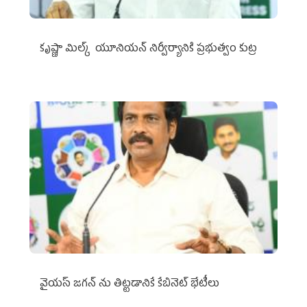
కృష్ణా మిల్క్‌ యూనియన్‌ నిర్వీర్యానికి ప్రభుత్వం కుట్ర
వైయ‌స్ జగన్‌ ను తిట్టడానికే కేబినెట్‌ భేటీలు