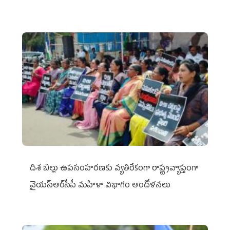
దిశ బిల్లు ఉపసంహరణకు వ్యతిరేకంగా రాష్ట్రవ్యాప్తంగా
వైయ‌స్ఆర్‌సీపీ మహిళా విభాగం ఆందోళనలు