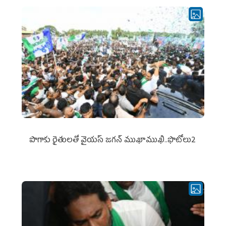
పొగాకు రైతుల‌తో వైయ‌స్ జ‌గ‌న్ ముఖాముఖి..ఫొటోలు2