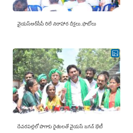
వైయ‌స్ఆర్‌సీపీ రిలే నిరాహార దీక్షలు..ఫొటోలు
దేవరపల్లిలో పొగాకు రైతులతో వైయస్ జగన్ భేటీ