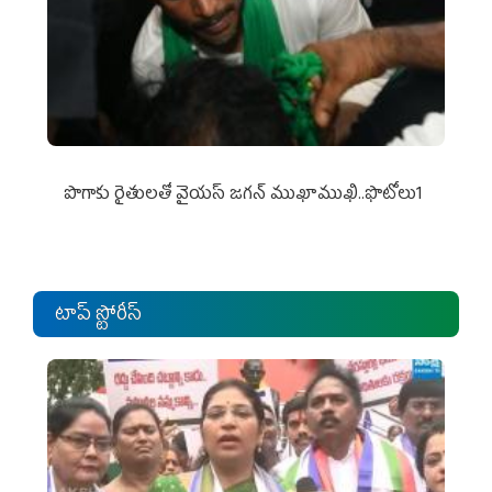
పొగాకు రైతుల‌తో వైయ‌స్ జ‌గ‌న్ ముఖాముఖి..ఫొటోలు1
టాప్ స్టోరీస్