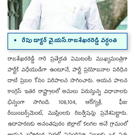
రేపు డాక్టర్‌ వై.య‌స్‌.రాజశేఖరరెడ్డి వర్ధంతి
రాజశేఖరరెడ్డి గారి ప్రత్యేకత ఏమిటంటే ముఖ్యమంత్రిగా
పార్టీకి విధేయుడిగా ఉంటూనే, పార్టీ ప్రయోజనాల పరిధిని
దాటి ప్రజల కోసం పరిపాలన సాగించారు. ఆయన పాలన
కాంగ్రెస్‌ ఇతర రాష్ట్రాలలో అమలు పరుస్తున్న విధానాలకు
భిన్నంగా సాగింది. 108,104, ఆరోగ్యశ్రీ, ఫీజు
రీయింబర్స్‌మెంట్‌, ముస్లింలకు రిజర్వేషన్లు ప్రవేశపెట్టారు.
ఉదాహరణకు అనంతపురం జిల్లాలో కలగల అనే గ్రామంలో