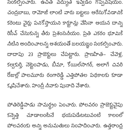
సంకల్పించారు. ఉచిత విద్యుత్‌ ఇవ్వడం గొప్పవిషయం.
చంద్రబాబు, రామోజీ లాంటి వారు బట్టలు ఆరేసుకోవడానికి
కరెంటు వైర్లు పనికోస్తాయని కార్టూన్లు వేసినా ఆయన దాన్ని
రిసీవ్‌ చేసుకున్న తీరు ప్రశంసనీయం. ప్రతి ఎకరం భూమికి
నీటిని అందించాలన్న ఆశయంతో జలయజ్ఞం సంకల్పించారు.
దాదాపు 23 ప్రాజెక్టులు చేపట్టారు. ప్రాణహిత– చేవెళ్ల,
కల్వకుర్తి, నెట్టెంపాడు, బీమా, కోయిల్‌సాగర్, అలాగే చివరి
రోజుల్లో పాలమూరు రంగారెడ్డి ఎత్తిపోతల పథకాలకు కూడా
కృషిచేశారు. హంద్రీ నీవాకు పునాది వేశారు.
పోతిరెడ్డిపాడు సామర్థ్యం పెంచారు. పోలవరం ప్రాజెక్టువైపు
కన్నెత్తి చూడాలంటేనే భయపడేటటువంటి కాలంలో
పోలవరంకు అన్ని అనుమతులు సంపాదించారు. ఉత్తరాంధ్ర