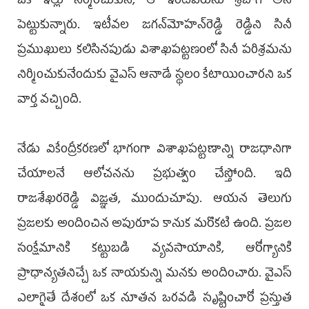
ఒక ఇల్లు నిర్మించుకుని, ఆ ఇంటిపేరును శ్రీబాగ్‌ అని
పెట్టుకున్నారు. ఇటీవల జగన్‌మోహన్‌రెడ్డి రెడ్డిని సినీ
ప్రముఖులు కలిసినపుడు విశాఖపట్టణంలో సినీ పరిశ్రమను
నిర్మించుకునేందుకు వైఎస్‌ ఆనాడే స్థలం కేటాయించారని ఒక
వార్త వచ్చింది.
నేడు వికేంద్రీకరణలో భాగంగా విశాఖపట్టణాన్ని రాజధానిగా
చేయాలనే ఆలోచనను ప్రభుత్వం చేస్తోంది. ఇది
రాజశేఖరరెడ్డి విజ్ఞత, ముందుచూపు. ఆయన తెలుగు
ప్రజలకు అందించిన అపురూప కానుక మరొకటి ఉంది. ప్రజల
సంక్షేమానికి కట్టుబడి వ్యవసాయానికి, ఆరోగ్యానికి
ప్రాధాన్యతనిచ్చే ఒక నాయకున్ని మనకు అందించారు. వైఎస్‌
ఎలాగైతే దేశంలో ఒక నూతన ఒరవడి సృష్టించారో ప్రస్తుత