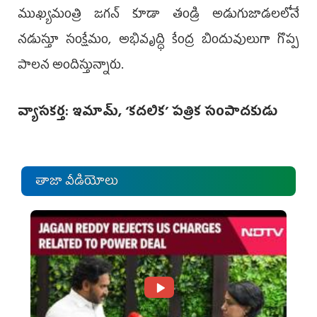
ముఖ్యమంత్రి జగన్‌ కూడా తండ్రి అడుగుజాడలలోనే
నడుస్తూ సంక్షేమం, అభివృద్ధి కేంద్ర బిందువులుగా గొప్ప
పాలన అందిస్తున్నారు.
వ్యాసకర్త: ఇమామ్‌, ‘కదలిక’ పత్రిక సంపాదకుడు
తాజా వీడియోలు