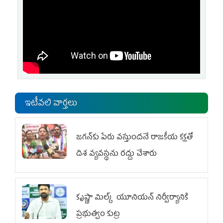
ఇటీవలి వార్తలు
జగన్‌కు పేరు వస్తుందనే రాజకీయ కక్షతో
దిశ వ్య‌వ‌స్థ‌ను రద్దు చేశారు
కృష్ణా మిల్క్‌ యూనియన్‌ నిర్వీర్యానికి
ప్రభుత్వం కుట్ర