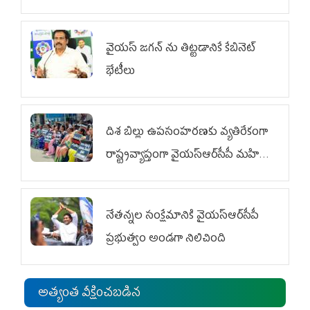
వైయ‌స్ జగన్‌ ను తిట్టడానికే కేబినెట్‌
భేటీలు
దిశ బిల్లు ఉపసంహరణకు వ్యతిరేకంగా
రాష్ట్రవ్యాప్తంగా వైయ‌స్ఆర్‌సీపీ మహిళా
విభాగం ఆందోళనలు
నేతన్నల సంక్షేమానికి వైయ‌స్ఆర్‌సీపీ
ప్రభుత్వం అండగా నిలిచింది
అత్యంత వీక్షించబడిన