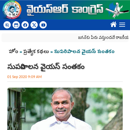
Skip to main content
????
జగన్‌కు పేరు వస్తుందనే రాజకీయ కక్షతో దిశ వ
You are here
హోం
»
ప్రత్యేక కథలు
» సుపరిపాలన వైయ‌స్‌ సంతకం
సుపరిపాలన వైయ‌స్‌ సంతకం
01 Sep 2020 9:09 AM