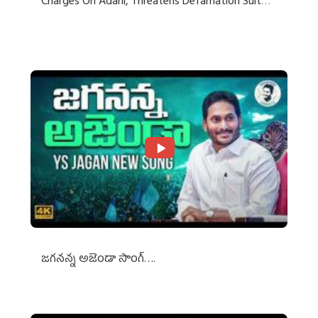
Charges On Adani, Threatens Defamation Suit
Against Media Groups
జగనన్న అజెండా సాంగ్….