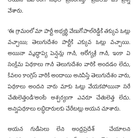
ఆయన బహిరంగ సభలో ప్రసంగిస్తూ ప్రజలకు ఒక ప్రశ్న
వేశారు.
‘ఈ గ్రామంలో మా పార్టీ అభ్యర్థి వేణుగోపాల్‌రెడ్డికి తక్కువ ఓట్లు
వచ్చాయి; తెలుగుదేశం పార్టీకి ఎక్కువ ఓట్లు వచ్చాయి.
అయినా వృద్ధాప్య పెన్షన్లు గానీ, ఆరోగ్యశ్రీ గానీ, ఇంకా ఏ
సంక్షేమ పథకాలు గానీ తెలుగుదేశం వారికి అందడం లేదు,
కేవలం కాంగ్రెస్‌ వారికే అందాయి అనిపిస్తే తెలుగుదేశం వారు,
పథకాలు అందని వారు మాకు ఓట్లు వేయకపోయినా సరే
చేతులెత్తండి’అంటే ఆశ్చర్యంగా ఎవరూ చేతులెత్త లేదు.
అన్నిపథకాలు లబ్ధిదారులకు చేరేటట్లు ఆయన చూశారు.
ఆయన గుడిసెలు లేని ఆంధ్రప్రదేశ్‌ చేయాలని