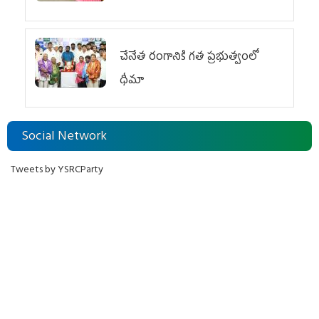
చేనేత రంగానికి గత ప్రభుత్వంలో
ధీమా
Social Network
Tweets by YSRCParty