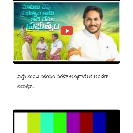
విత్తు నుంచి విక్రయం వరకూ అన్నదాతలకి అండగా
నిలుస్తూ..