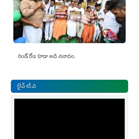
రెండో రోజు కూడా అదే నినాదం..
లైవ్ టి.వి