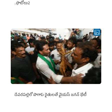
..ఫొటోలు2
దేవరపల్లిలో పొగాకు రైతులతో వైయస్ జగన్ భేటీ