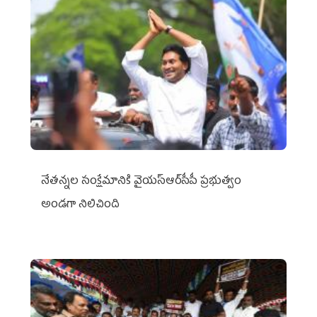
నేతన్నల సంక్షేమానికి వైయ‌స్ఆర్‌సీపీ ప్రభుత్వం
అండగా నిలిచింది