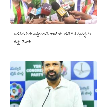
జగన్‌కు పేరు వస్తుందనే రాజకీయ కక్షతో దిశ వ్య‌వ‌స్థ‌ను
రద్దు చేశారు