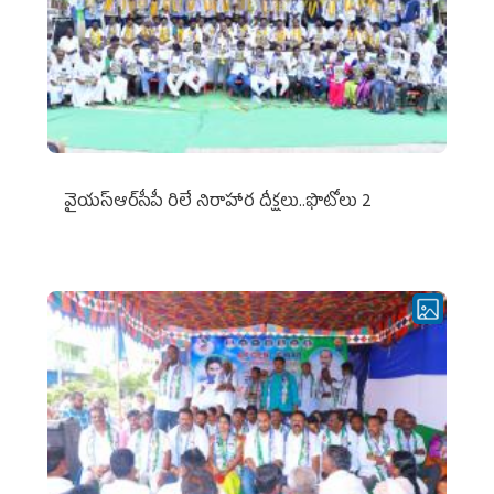
వైయ‌స్ఆర్‌సీపీ రిలే నిరాహార దీక్షలు..ఫొటోలు 2