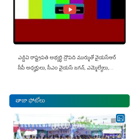
ఎన్డీఏ రాష్ట్ర‌ప‌తి అభ్య‌ర్థి ద్రౌప‌ది ముర్ముతో వైయ‌స్ఆర్
సీపీ అధ్య‌క్షులు, సీఎం వైయ‌స్ జ‌గ‌న్, ఎమ్మెల్యేలు,
ఎంపీల స‌మావేశం
తాజా ఫోటోలు