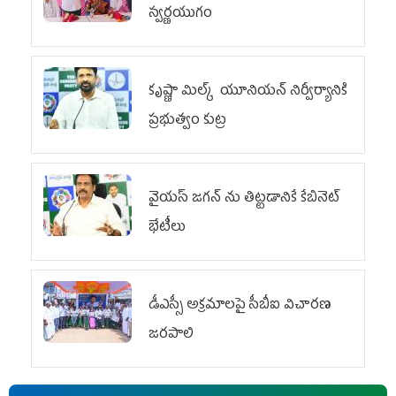
స్వర్ణయుగం
కృష్ణా మిల్క్‌ యూనియన్‌ నిర్వీర్యానికి
ప్రభుత్వం కుట్ర
వైయ‌స్ జగన్‌ ను తిట్టడానికే కేబినెట్‌
భేటీలు
డీఎస్సీ అక్రమాలపై సీబీఐ విచారణ
జరపాలి