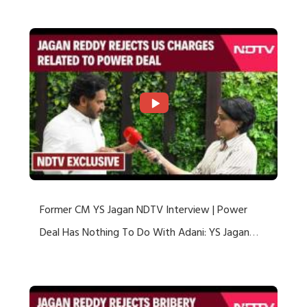
Former CM YS Jagan NDTV Interview | Power
Deal Has Nothing To Do With Adani: YS Jagan
Rejects US Charges