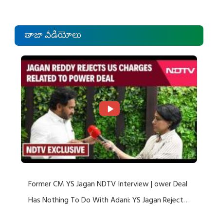
తాజా వీడియోలు
Former CM YS Jagan NDTV Interview | ower Deal
Has Nothing To Do With Adani: YS Jagan Rejects
US Charges