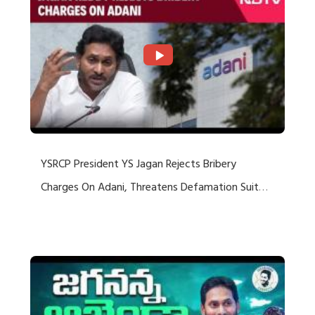
YSRCP President YS Jagan Rejects Bribery
Charges On Adani, Threatens Defamation Suit
Against Media Groups