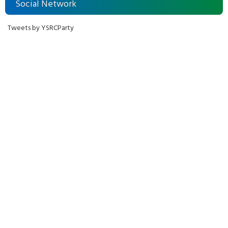
Social Network
Tweets by YSRCParty