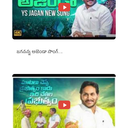
జగనన్న అజెండా సాంగ్….