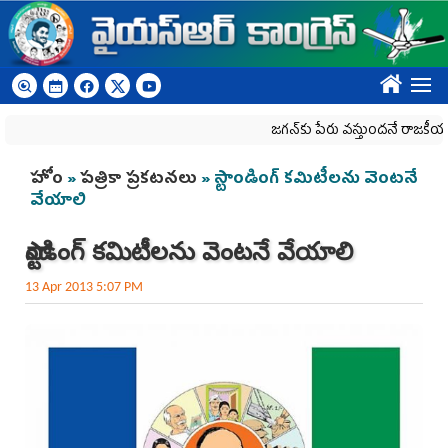
Skip to main content
????
జగన్‌కు పేరు వస్తుందనే రాజకీయ కక్షతో దిశ 
You are here
హోం
»
పత్రికా ప్రకటనలు
» స్టాండింగ్‌ కమిటీలను వెంటనే
వేయాలి
స్టాండింగ్‌ కమిటీలను వెంటనే వేయాలి
13 Apr 2013 5:07 PM