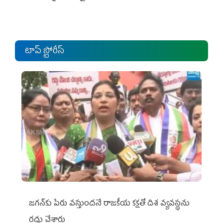
టాప్ స్టోరీస్
జగన్‌కు పేరు వస్తుందనే రాజకీయ కక్షతో దిశ వ్య‌వ‌స్థ‌ను
రద్దు చేశారు