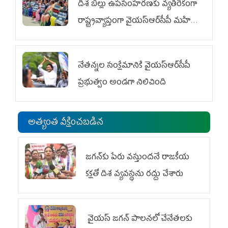
దిశ బిల్లు ఉపసంహరణకు వ్యతిరేకంగా
రాష్ట్రవ్యాప్తంగా వైయ‌స్ఆర్‌సీపీ మహిళా
విభాగం ఆందోళనలు
నేతన్నల సంక్షేమానికి వైయ‌స్ఆర్‌సీపీ
ప్రభుత్వం అండగా నిలిచింది
అత్యంత వీక్షించబడిన
జగన్‌కు పేరు వస్తుందనే రాజకీయ
కక్షతో దిశ వ్య‌వ‌స్థ‌ను రద్దు చేశారు
వైయ‌స్ జగన్ పాలనలో చేనేతలకు