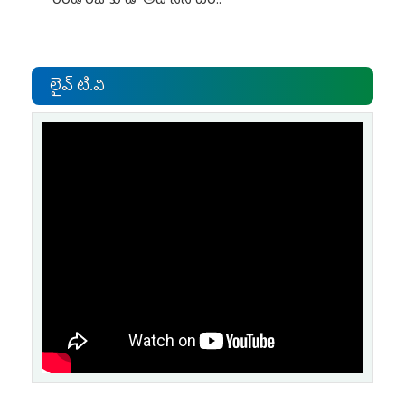
రెండో రోజు కూడా అదే నినాదం..
లైవ్ టి.వి