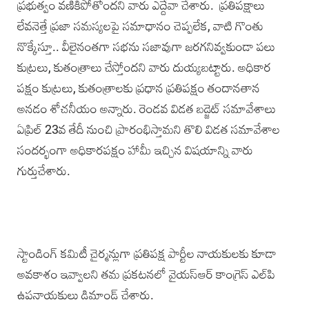
ప్రభుత్వం వణికిపోతోందని వారు ఎద్దేవా చేశారు. ప్రతిపక్షాలు
లేవనెత్తే ప్రజా సమస్యలపై సమాధానం చెప్పలేక, వాటి గొంతు
నొక్కేస్తూ.. వీలైనంతగా సభను సజావుగా జరగనివ్వకుండా పలు
కుట్రలు, కుతంత్రాలు చేస్తోందని వారు దుయ్యబట్టారు. అధికార
పక్షం కుట్రలు, కుతంత్రాలకు ప్రధాన ప్రతిపక్షం తందానతాన
అనడం శోచనీయం అన్నారు. రెండవ విడత బడ్జెట్‌ సమావేశాలు
ఏప్రిల్‌ 23వ తేదీ నుంచి ప్రారంభిస్తామని తొలి విడత సమావేశాల
సందర్భంగా అధికారపక్షం హామీ ఇచ్చిన విషయాన్ని వారు
గుర్తుచేశారు.
స్టాండింగ్‌ కమిటీ చైర్మన్లుగా ప్రతిపక్ష పార్టీల నాయకులకు కూడా
అవకాశం ఇవ్వాలని తమ ప్రకటనలో వైయస్‌ఆర్‌ కాంగ్రెస్‌ ఎల్‌పి
ఉపనాయకులు డిమాండ్‌ చేశారు.