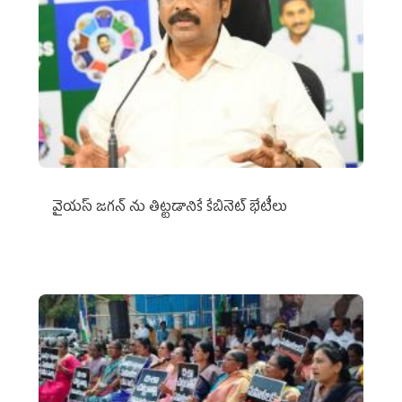
వైయ‌స్ జగన్‌ ను తిట్టడానికే కేబినెట్‌ భేటీలు