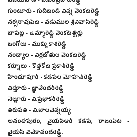
విజయవాడ - ఎ.వరప్రసాద్‌రెడ్డి
గుంటూరు - గుదిబండి చిన్న వెంకటరెడ్డి
నర్సరావుపేట - వడుముల శ్రీనివాస్‌రెడ్డి
‌బాపట్ల - ఉమ్మారెడ్డి వెంకటేశ్వర్లు
ఒంగోలు - ముక్కు కాశిరెడ్డి
నంద్యాల - ఎర్రబోతుల వెంకటరెడ్డి
కర్నూలు - కొత్తకోట ప్రకాశ్‌రెడ్డి
హిందూపూర్ - కడపల మోహ‌న్‌రెడ్డి
చిత్తూరు - జ్ఞానేందర్‌రెడ్డి
నెల్లూరు - వి.ప్రభాకర్‌రెడ్డి
తిరుపతి - వి.బాలచెన్నయ్య
అనంతపురం‌, ‌వైయస్‌ఆర్ కడప, రాజంపేట -
వైయస్ వివేకానందరెడ్డి‌.