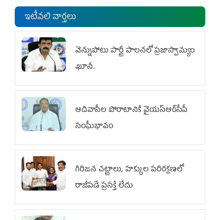
ఇటీవలి వార్తలు
వెన్నుపోటు పార్టీ పాలనలో ప్రజాస్వామ్యం
ఖూనీ..
ఆదివాసీల పోరాటానికి వైయ‌స్ఆర్‌సీపీ
సంఘీభావం
గిరిజన చట్టాలు, హక్కుల పరిరక్షణలో
రాజీపడే ప్రసక్తే లేదు