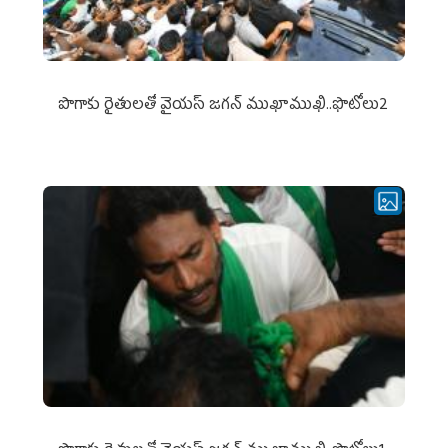
పొగాకు రైతుల‌తో వైయ‌స్ జ‌గ‌న్ ముఖాముఖి..ఫొటోలు2