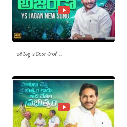
జగనన్న అజెండా సాంగ్….