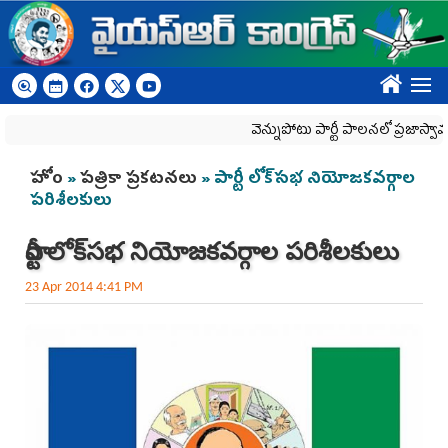
Skip to main content
????
వెన్నుపోటు పార్టీ పాలనలో ప్రజాస్వామ్యం ఖూ
You are here
హోం
»
పత్రికా ప్రకటనలు
» పార్టీ లోక్‌సభ నియోజకవర్గాల
పరిశీలకులు
పార్టీ లోక్‌సభ నియోజకవర్గాల పరిశీలకులు
23 Apr 2014 4:41 PM