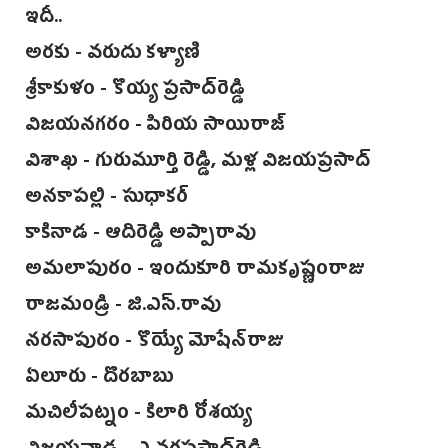
ఇదీ..
అరకు - వరుదు కళ్యాణి
శ్రీకాకుళం - కొయ్య ప్రసాద్‌రెడ్డి
‌విజయనగరం - పిరియ సాయిరాజ్
విశాఖ - గురుమూర్తి రెడ్డి, మళ్ల విజయప్రసాద్‌
అనకాపల్లి - సుధాకర్
కాకినాడ - ఆదిరెడ్డి అప్పారావు
అమలాపురం - ఇందుకూరి రామకృష్ణంరాజు
రాజమండ్రి - జి.ఎస్‌.రావు
నరసాపురం - కొయ్యే మోషేన్‌రాజు
ఏలూరు - దొరబాబు
మచిలీపట్నం - కిలారి రోశయ్య