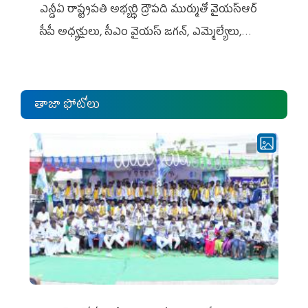
ఎన్డీఏ రాష్ట్ర‌ప‌తి అభ్య‌ర్థి ద్రౌప‌ది ముర్ముతో వైయ‌స్ఆర్
సీపీ అధ్య‌క్షులు, సీఎం వైయ‌స్ జ‌గ‌న్, ఎమ్మెల్యేలు,
ఎంపీల స‌మావేశం
తాజా ఫోటోలు