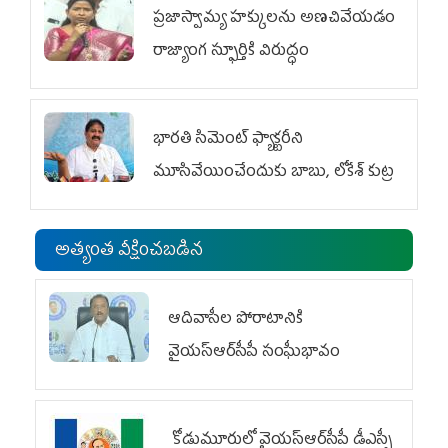
ప్రజాస్వామ్య హక్కులను అణచివేయడం
రాజ్యాంగ స్ఫూర్తికి విరుద్ధం
భారతి సిమెంట్ ఫ్యాక్టరీని
మూసివేయించేందుకు బాబు, లోకేశ్ కుట్ర
అత్యంత వీక్షించబడిన
ఆదివాసీల పోరాటానికి
వైయ‌స్ఆర్‌సీపీ సంఘీభావం
కోడుమూరులో వైయ‌స్ఆర్‌సీపీ డీఎస్సీ