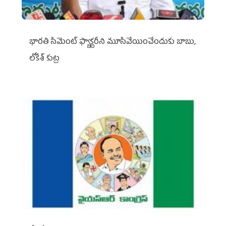
భారతి సిమెంట్ ఫ్యాక్టరీని మూసివేయించేందుకు బాబు,
లోకేశ్ కుట్ర