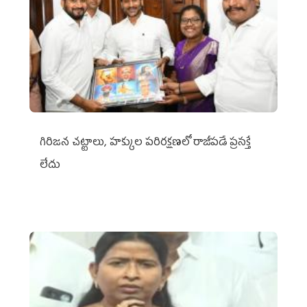
గిరిజన చట్టాలు, హక్కుల పరిరక్షణలో రాజీపడే ప్రసక్తే
లేదు