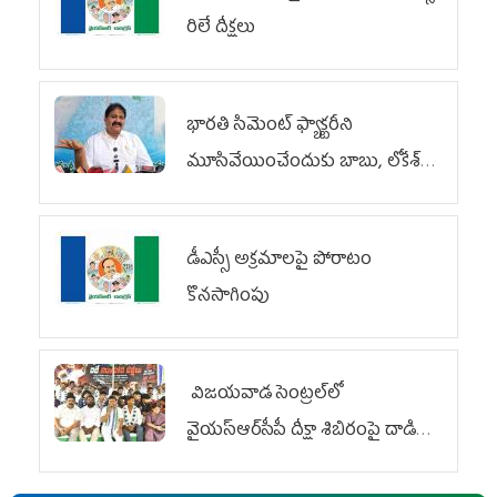
రిలే దీక్షలు
భారతి సిమెంట్ ఫ్యాక్టరీని
మూసివేయించేందుకు బాబు, లోకేశ్
కుట్ర
డీఎస్సీ అక్రమాలపై పోరాటం
కొనసాగింపు
విజయవాడ సెంట్రల్‌లో
వైయ‌స్ఆర్‌సీపీ దీక్షా శిబిరంపై దాడి
దుర్మార్గం