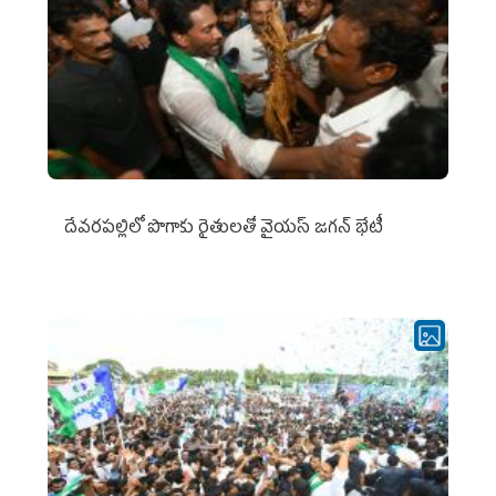
దేవరపల్లిలో పొగాకు రైతులతో వైయస్ జగన్ భేటీ