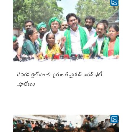
దేవరపల్లిలో పొగాకు రైతులతో వైయస్ జగన్ భేటీ
..ఫొటోలు2