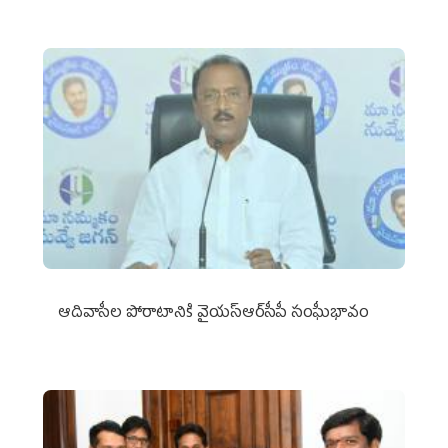
ఆదివాసీల పోరాటానికి వైయ‌స్ఆర్‌సీపీ సంఘీభావం