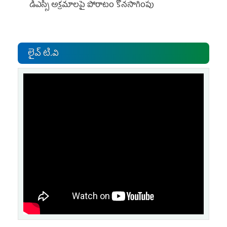
డీఎస్సీ అక్రమాలపై పోరాటం కొనసాగింపు
లైవ్ టి.వి