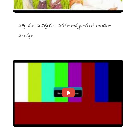
విత్తు నుంచి విక్రయం వరకూ అన్నదాతలకి అండగా
నిలుస్తూ..