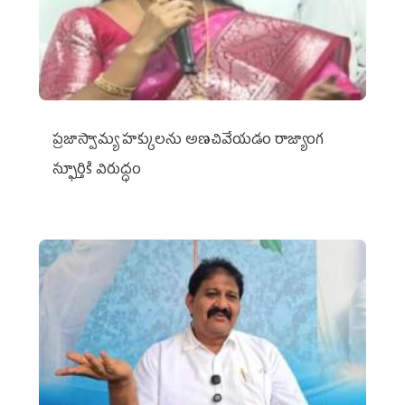
ప్రజాస్వామ్య హక్కులను అణచివేయడం రాజ్యాంగ
స్ఫూర్తికి విరుద్ధం