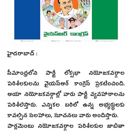
హైదరాబాద్ :
సీమాంధ్రలోని పార్టీ లోక్స‌భా నియోజకవర్గాల
పరిశీలకులను వైయస్ఆర్‌ కాంగ్రెస్ ప్రకటించింది.
‌ఆయా నియోజకవర్గాల్లో వారు పార్టీ వ్యవహారాలను
పరిశీలిస్తారు. ఎన్నికల బరిలో ఉన్న అభ్యర్థులకు
కావల్సిన సలహాలు, సూచనలు వారు అందిస్తారు.
పార్లమెంటు నియోజకవర్గాల పరిశీలకుల జాబితా