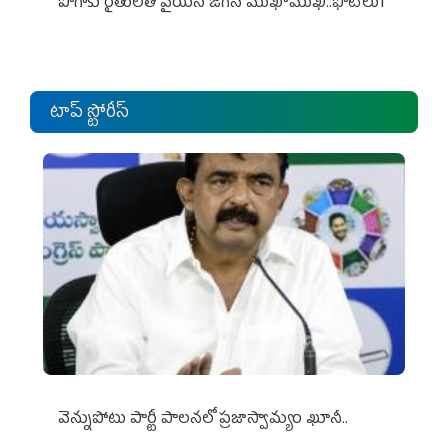
పొగాకు రైతుల‌తో వైయ‌స్ జ‌గ‌న్ ముఖాముఖి..ఫొటోలు1
టాప్ స్టోరీస్
వెన్నుపోటు పార్టీ పాలనలో ప్రజాస్వామ్యం ఖూనీ..