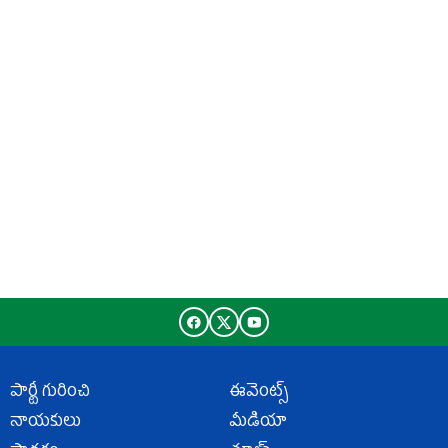
పార్టీ గురించి
ఈవెంట్స్
నాయకులు
మీడియా