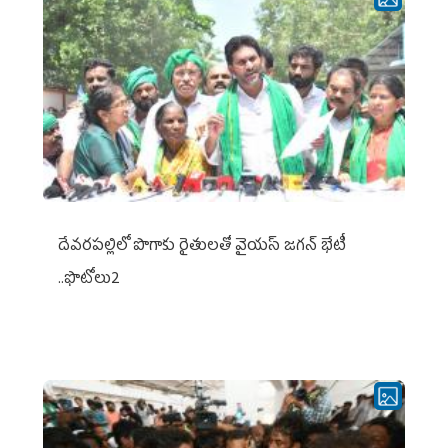
దేవరపల్లిలో పొగాకు రైతులతో వైయస్ జగన్ భేటీ
..ఫొటోలు2