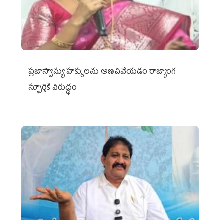
ప్రజాస్వామ్య హక్కులను అణచివేయడం రాజ్యాంగ
స్ఫూర్తికి విరుద్ధం