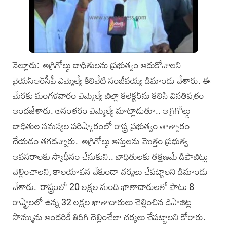
నెల్లూరు: అగ్రిగోల్డు బాధితులను ప్రభుత్వం ఆదుకోవాలని
వైయ‌స్ఆర్‌సీపీ ఎమ్మెల్యే కిలివేటి సంజీవ‌య్య‌ డిమాండు చేశారు. ఈ
మేర‌కు మంగ‌ళ‌వారం ఎమ్మెల్యే జిల్లా క‌లెక్ట‌ర్‌ను క‌లిసి విన‌తిప‌త్రం
అంద‌జేశారు. అనంత‌రం ఎమ్మెల్యే మాట్లాడుతూ.. అగ్రిగోల్డు
బాధితుల స‌మ‌స్య‌ల ప‌రిష్కారంలో రాష్ట్ర ప్రభుత్వం తాత్సారం
చేయడం తగదన్నారు. అగ్రిగోల్డు ఆస్తులను మొత్తం ప్రభుత్వ
అవసరాలకు స్వాధీనం చేసుకుని.. బాధితులకు తక్షణమే డిపాజిట్లు
చెల్లించాలని, కాలయాపన చేకుండా చర్యలు చేపట్టాలని డిమాండు
చేశారు. రాష్ట్రంలో 20 లక్షల మంది ఖాతాదారులతో పాటు 8
రాష్ట్రాలలో ఉన్న 32 లక్షల ఖాతాదారులు చెల్లించిన డిపాజిట్ల
సొమ్మును అందరికీ తిరిగి చెల్లించేలా చర్యలు చేపట్టాలని కోరారు.