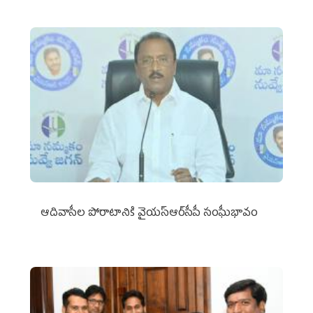
ఆదివాసీల పోరాటానికి వైయ‌స్ఆర్‌సీపీ సంఘీభావం