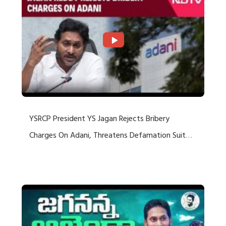
YSRCP President YS Jagan Rejects Bribery
Charges On Adani, Threatens Defamation Suit
Against Media Groups