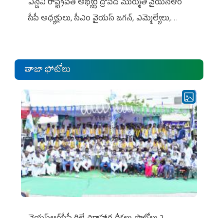
ఎన్డీఏ రాష్ట్ర‌ప‌తి అభ్య‌ర్థి ద్రౌప‌ది ముర్ముతో వైయ‌స్ఆర్
సీపీ అధ్య‌క్షులు, సీఎం వైయ‌స్ జ‌గ‌న్, ఎమ్మెల్యేలు,
ఎంపీల స‌మావేశం
తాజా ఫోటోలు