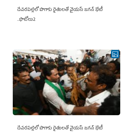
దేవరపల్లిలో పొగాకు రైతులతో వైయస్ జగన్ భేటీ
..ఫొటోలు2
దేవరపల్లిలో పొగాకు రైతులతో వైయస్ జగన్ భేటీ