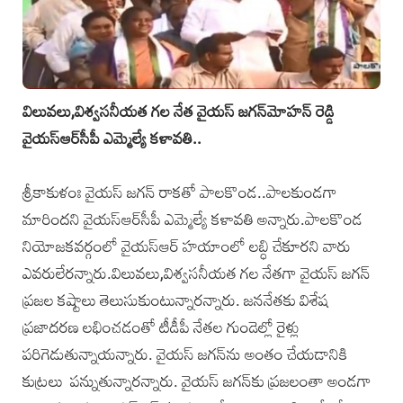
విలువలు,విశ్వసనీయత గల నేత వైయస్‌ జగన్‌మోహన్‌ రెడ్డి
వైయస్‌ఆర్‌సీపీ ఎమ్మెల్యే కళావతి..
శ్రీకాకుళంః వైయస్‌ జగన్‌ రాకతో పాలకొండ..పాలకుండగా
మారిందని వైయస్‌ఆర్‌సీపీ ఎమ్మెల్యే కళావతి అన్నారు.పాలకొండ
నియోజకవర్గంలో వైయస్‌ఆర్‌ హయాంలో లబ్ధి చేకూరని వారు
ఎవరులేరన్నారు.విలువలు,విశ్వసనీ
యత గల నేతగా వైయస్‌ జగన్‌
ప్రజల కష్టాలు తెలుసుకుంటున్నారన్నారు. జననేతకు విశేష
ప్రజాదరణ లభించడంతో టీడీపీ నేతల గుండెల్లో రైళ్లు
పరిగెడుతున్నాయన్నారు. వైయస్‌ జగన్‌ను అంతం చేయడానికి
కుట్రలు పన్నుతున్నారన్నారు. వైయస్‌ జగన్‌కు ప్రజలంతా అండగా