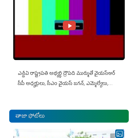
ఎన్డీఏ రాష్ట్ర‌ప‌తి అభ్య‌ర్థి ద్రౌప‌ది ముర్ముతో వైయ‌స్ఆర్
సీపీ అధ్య‌క్షులు, సీఎం వైయ‌స్ జ‌గ‌న్, ఎమ్మెల్యేలు,
ఎంపీల స‌మావేశం
తాజా ఫోటోలు