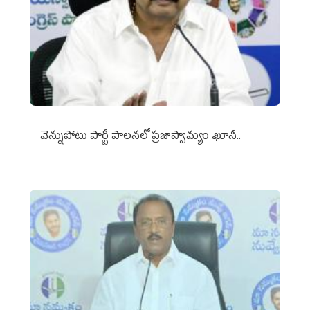
వెన్నుపోటు పార్టీ పాలనలో ప్రజాస్వామ్యం ఖూనీ..