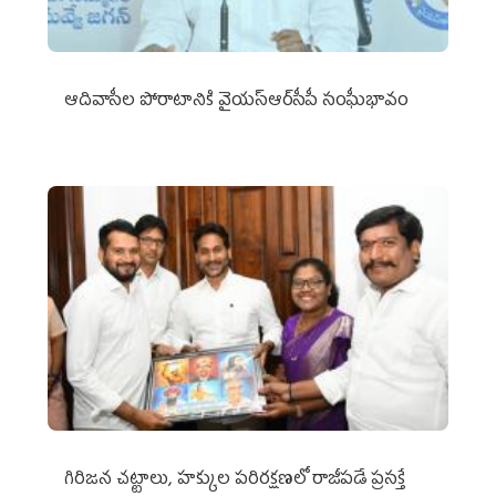
ఆదివాసీల పోరాటానికి వైయ‌స్ఆర్‌సీపీ సంఘీభావం
గిరిజన చట్టాలు, హక్కుల పరిరక్షణలో రాజీపడే ప్రసక్తే