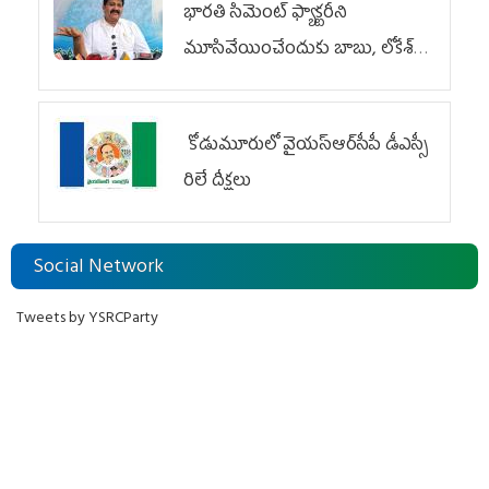
భారతి సిమెంట్ ఫ్యాక్టరీని
మూసివేయించేందుకు బాబు, లోకేశ్
కుట్ర
కోడుమూరులో వైయ‌స్ఆర్‌సీపీ డీఎస్సీ
రిలే దీక్షలు
Social Network
Tweets by YSRCParty