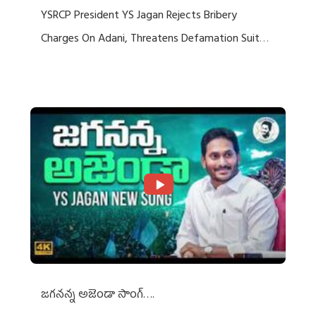
YSRCP President YS Jagan Rejects Bribery
Charges On Adani, Threatens Defamation Suit
Against Media Groups
జగనన్న అజెండా సాంగ్….