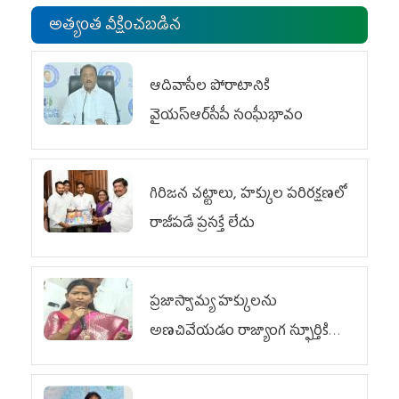
అత్యంత వీక్షించబడిన
ఆదివాసీల పోరాటానికి
వైయ‌స్ఆర్‌సీపీ సంఘీభావం
గిరిజన చట్టాలు, హక్కుల పరిరక్షణలో
రాజీపడే ప్రసక్తే లేదు
ప్రజాస్వామ్య హక్కులను
అణచివేయడం రాజ్యాంగ స్ఫూర్తికి
విరుద్ధం