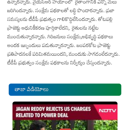
ఉన్నారన్నారు. వైయస్‌ఆర్‌ హయాంలో రైతాంగానికి ఎన్నో మేలు
జరిగిందన్నారు. సంక్షేమ పథకాలతో లబ్ధి పొందారన్నారు. ప్రజా
సమస్యలను టీడీపీ ప్రభుత్వం గాలికొద్దిలేసిందన్నారు. తోటపల్లి
ప్రాజెక్టు ఆధునికీకరణ పూర్తికాలేదని, రైతులను నట్టేట
ముంచుతున్నారన్నారు. గిరిజనులు సంక్షేమ,అభివృద్ధి పథకాలు
అందక ఇబ్బందులు పడుతున్నారన్నారు. జంపరకోట ప్రాజెక్టు
ప్రతిపాదనలకే పరిమితమయిందని, ముందుకు సాగడంలేదన్నారు.
టీడీపీ ప్రభుత్వం సంక్షేమ పథకాలను నిర్వీర్యం చేస్తుందన్నారు.
తాజా వీడియోలు