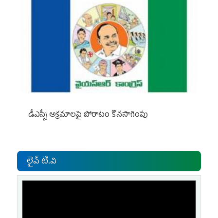
డీఎస్సీ అక్రమాలపై పోరాటం కొనసాగింపు
లైవ్ టి.వి