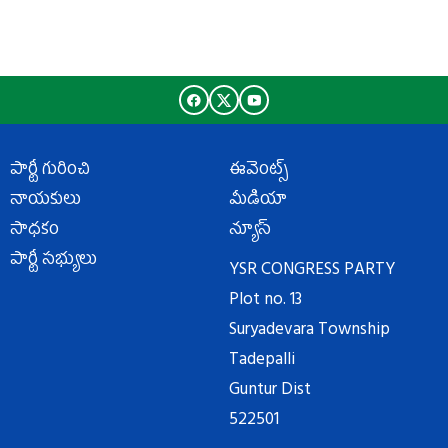
పార్టీ గురించి
ఈవెంట్స్
నాయకులు
మీడియా
సాధకం
న్యూస్
పార్టీ సభ్యులు
YSR CONGRESS PARTY
Plot no. 13
Suryadevara Township
Tadepalli
Guntur Dist
522501