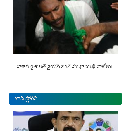
పొగాకు రైతుల‌తో వైయ‌స్ జ‌గ‌న్ ముఖాముఖి..ఫొటోలు1
టాప్ స్టోరీస్