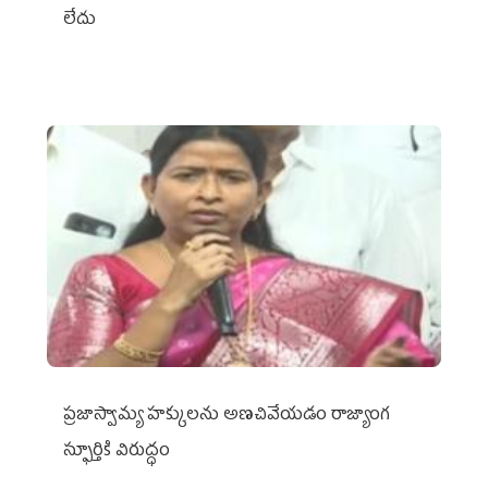
లేదు
ప్రజాస్వామ్య హక్కులను అణచివేయడం రాజ్యాంగ
స్ఫూర్తికి విరుద్ధం