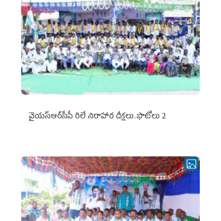
వైయ‌స్ఆర్‌సీపీ రిలే నిరాహార దీక్షలు..ఫొటోలు 2