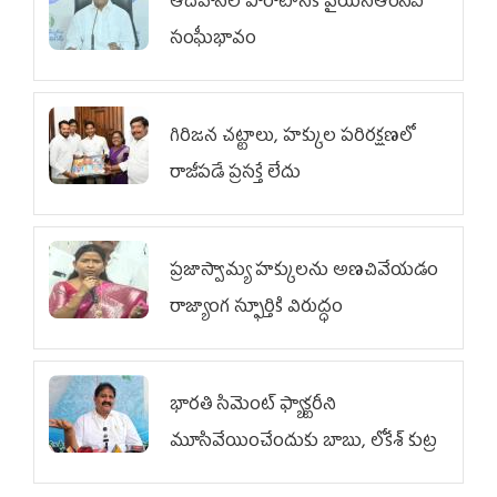
ఆదివాసీల పోరాటానికి వైయ‌స్ఆర్‌సీపీ
సంఘీభావం
గిరిజన చట్టాలు, హక్కుల పరిరక్షణలో
రాజీపడే ప్రసక్తే లేదు
ప్రజాస్వామ్య హక్కులను అణచివేయడం
రాజ్యాంగ స్ఫూర్తికి విరుద్ధం
భారతి సిమెంట్ ఫ్యాక్టరీని
మూసివేయించేందుకు బాబు, లోకేశ్ కుట్ర