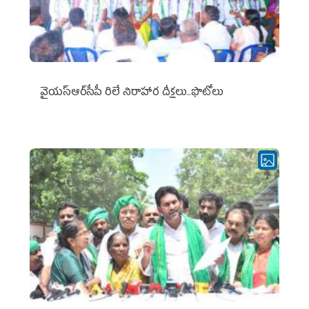
వైయ‌స్ఆర్‌సీపీ రిలే నిరాహార దీక్షలు..ఫొటోలు