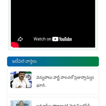
ఇటీవలి వార్తలు
వెన్నుపోటు పార్టీ పాలనలో ప్రజాస్వామ్యం
ఖూనీ..