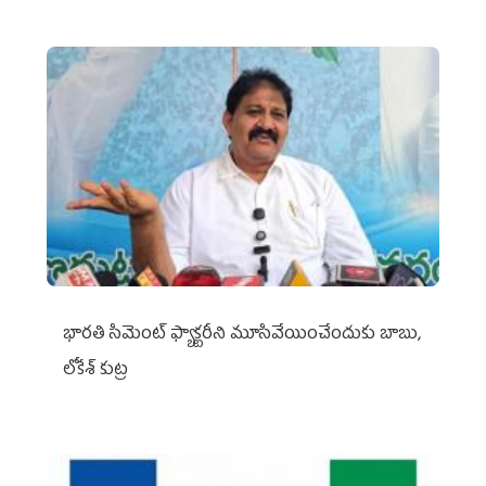
భారతి సిమెంట్ ఫ్యాక్టరీని మూసివేయించేందుకు బాబు,
లోకేశ్ కుట్ర