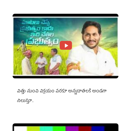
విత్తు నుంచి విక్రయం వరకూ అన్నదాతలకి అండగా
నిలుస్తూ..