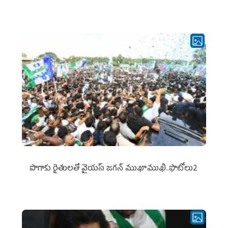
పొగాకు రైతుల‌తో వైయ‌స్ జ‌గ‌న్ ముఖాముఖి..ఫొటోలు2