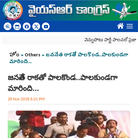
Skip to main content
????
వెన్నుపోటు పార్టీ పాలనలో ప్రజాస్వామ్య
You are here
హోం
»
Others
» జననేత రాకతో పాలకొండ..పాలకుండగా
మారింది...
జననేత రాకతో పాలకొండ..పాలకుండగా
మారింది...
28 Nov 2018 6:01 PM