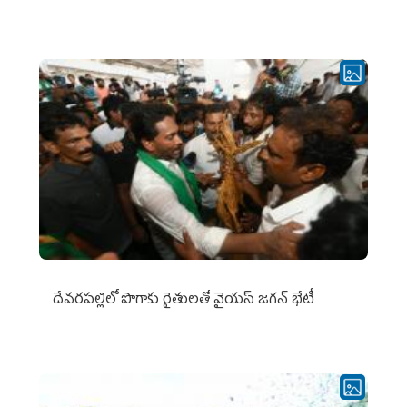
దేవరపల్లిలో పొగాకు రైతులతో వైయస్ జగన్ భేటీ