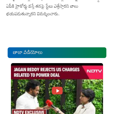
ఏపీకి హైకోర్టు వస్తే తనపై స్టేలు ఎత్తేస్తారని బాబు
భయపడుతున్నారని విమర్శించారు.
తాజా వీడియోలు