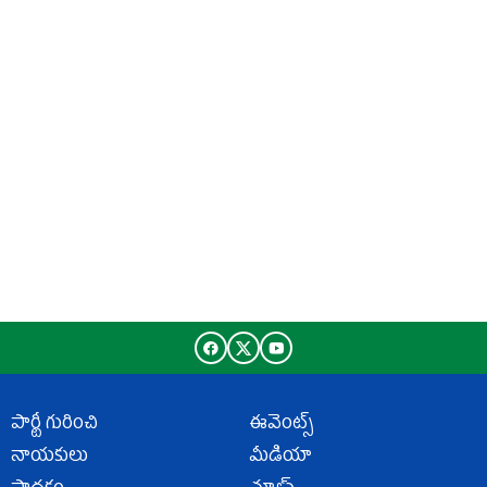
పార్టీ గురించి
ఈవెంట్స్
నాయకులు
మీడియా