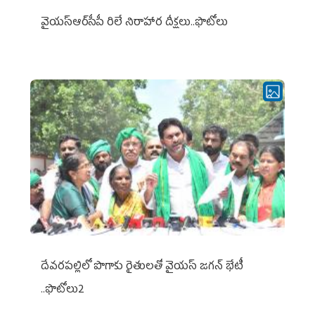
వైయ‌స్ఆర్‌సీపీ రిలే నిరాహార దీక్షలు..ఫొటోలు
దేవరపల్లిలో పొగాకు రైతులతో వైయస్ జగన్ భేటీ
..ఫొటోలు2