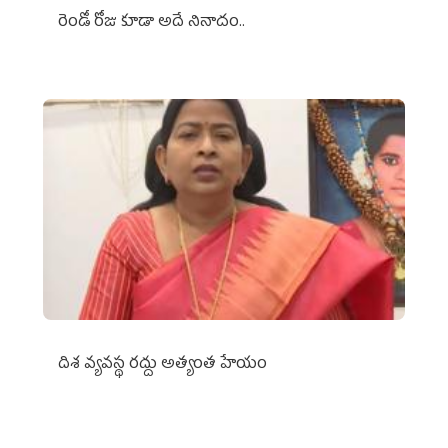
రెండో రోజు కూడా అదే నినాదం..
దిశ వ్యవస్థ రద్దు అత్యంత హేయం