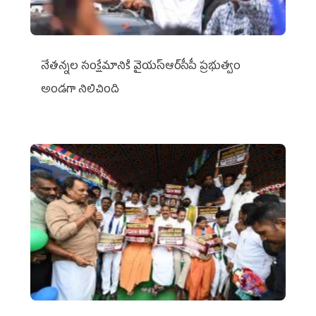
నేతన్నల సంక్షేమానికి వైయ‌స్ఆర్‌సీపీ ప్రభుత్వం
అండగా నిలిచింది