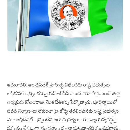
అమరావతి: ఆంధ్రప్రదేశ్‌ హైకోర్టు విభజనకు రాష్ట్ర ప్రభుత్వమే
అఫిడవిట్‌ ఇచ్చిందని వైయస్‌ఆర్‌సీపీ విజయవాడ పార్లమెంట్‌ జిల్లా
అధ్యక్షుడు కోటంరాజు వెంకటేశ్‌శర్మ పేర్కొన్నారు. పూర్తిస్థాయిలో
భవన నిర్మాణాలు లేకుండా హైకోర్టు తరలింపునకు రాష్ట్ర ప్రభుత్వం
ఎలా అఫిడవిట్‌ ఇచ్చిందని ఆయన ప్రశ్నించారు. న్యాయవ్యవస్థపై
నమ్మకం లేనట్లుగా చంద్రబాబు మాట్లాడుతున్నారని మండిపడ్డారు.