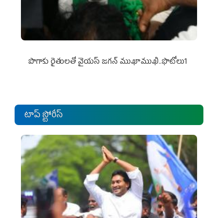
పొగాకు రైతుల‌తో వైయ‌స్ జ‌గ‌న్ ముఖాముఖి..ఫొటోలు1
టాప్ స్టోరీస్