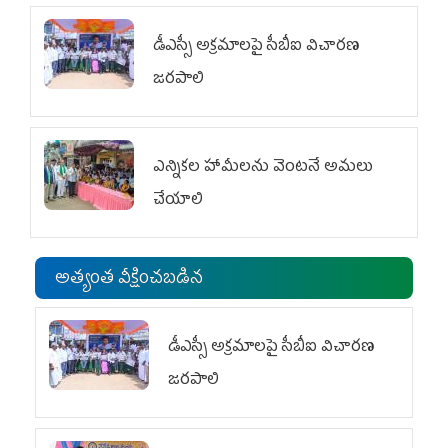
డీఎస్సీ అక్రమాలపై సీబీఐ విచారణ
జరపాలి
ఎన్నికల హామీలను వెంటనే అమలు
చేయాలి
అత్యంత వీక్షించబడిన
డీఎస్సీ అక్రమాలపై సీబీఐ విచారణ
జరపాలి