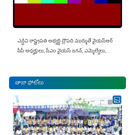
ఎన్డీఏ రాష్ట్ర‌ప‌తి అభ్య‌ర్థి ద్రౌప‌ది ముర్ముతో వైయ‌స్ఆర్
సీపీ అధ్య‌క్షులు, సీఎం వైయ‌స్ జ‌గ‌న్, ఎమ్మెల్యేలు,
ఎంపీల స‌మావేశం
తాజా ఫోటోలు