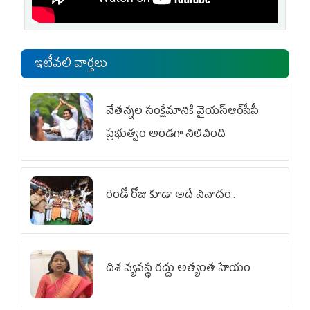
ఇటీవలి వార్తలు
నేతన్నల సంక్షేమానికి వైయ‌స్ఆర్‌సీపీ
ప్రభుత్వం అండగా నిలిచింది
రెండో రోజు కూడా అదే నినాదం..
దిశ వ్యవస్థ రద్దు అత్యంత హేయం