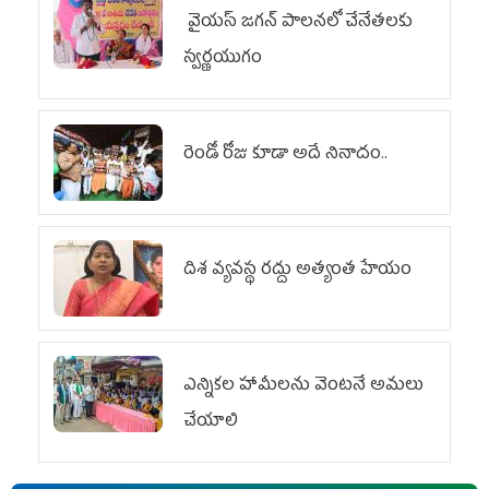
వైయ‌స్ జగన్ పాలనలో చేనేతలకు
స్వర్ణయుగం
రెండో రోజు కూడా అదే నినాదం..
దిశ వ్యవస్థ రద్దు అత్యంత హేయం
ఎన్నికల హామీలను వెంటనే అమలు
చేయాలి