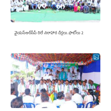
వైయ‌స్ఆర్‌సీపీ రిలే నిరాహార దీక్షలు..ఫొటోలు 2