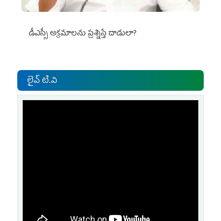
డీఎస్సీ అక్రమాలను ప్రశ్నిస్తే దాడులా?
లైవ్ టి.వి