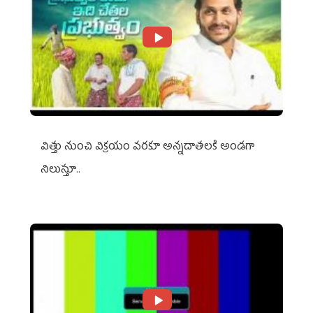
విత్తు నుంచి విక్రయం వరకూ అన్నదాతలకి అండగా
నిలుస్తూ..