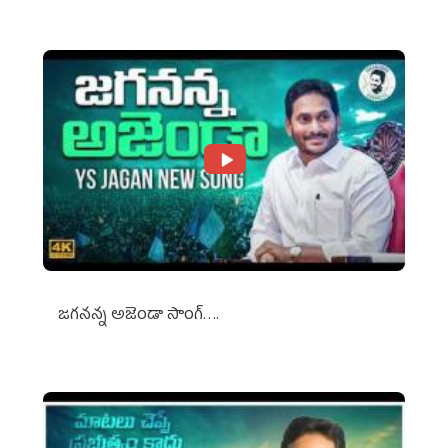
జగనన్న అజెండా సాంగ్….