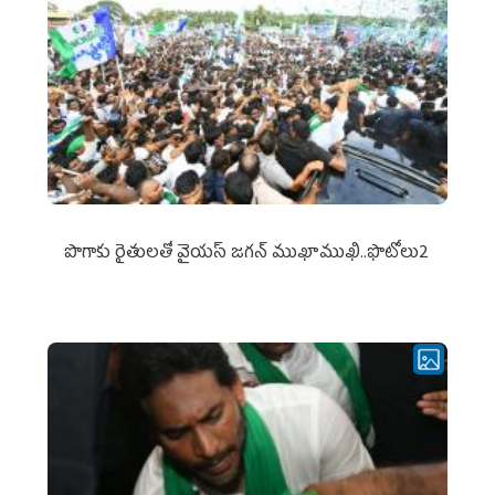
పొగాకు రైతుల‌తో వైయ‌స్ జ‌గ‌న్ ముఖాముఖి..ఫొటోలు2