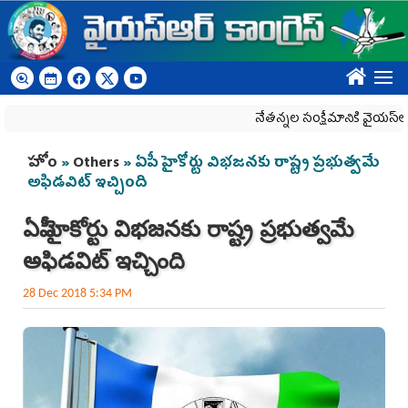
Skip to main content
????
నేతన్నల సంక్షేమానికి వైయ‌స్ఆర్‌సీపీ 
You are here
హోం
»
Others
» ఏపీ హైకోర్టు విభజనకు రాష్ట్ర ప్రభుత్వమే
అఫిడవిట్‌ ఇచ్చింది
ఏపీ హైకోర్టు విభజనకు రాష్ట్ర ప్రభుత్వమే
అఫిడవిట్‌ ఇచ్చింది
28 Dec 2018 5:34 PM