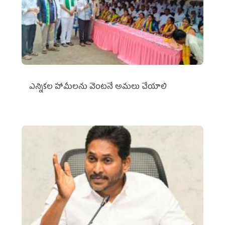
ఎన్నికల హామీలను వెంటనే అమలు చేయాలి