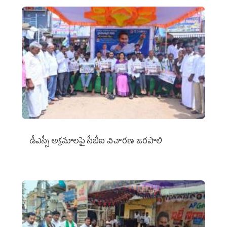
డీఎస్సీ అక్రమాలపై సీబీఐ విచారణ జరపాలి