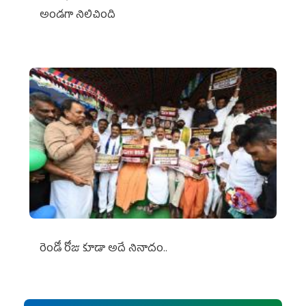
అండగా నిలిచింది
రెండో రోజు కూడా అదే నినాదం..