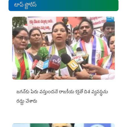
టాప్ స్టోరీస్
జగన్‌కు పేరు వస్తుందనే రాజకీయ కక్షతో దిశ వ్య‌వ‌స్థ‌ను
రద్దు చేశారు