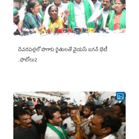
దేవరపల్లిలో పొగాకు రైతులతో వైయస్ జగన్ భేటీ
..ఫొటోలు2