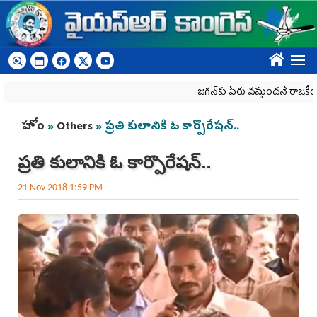
Skip to main content
????
జగన్‌కు పేరు వస్తుందనే రాజకీయ కక్షతో దిశ
You are here
హోం
»
Others
» ప్రతి కులానికి ఓ కార్పొరేషన్‌..
ప్రతి కులానికి ఓ కార్పొరేషన్‌..
21 Nov 2018 1:59 PM