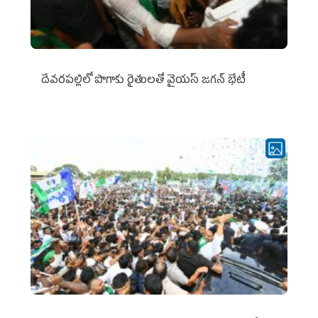
దేవరపల్లిలో పొగాకు రైతులతో వైయస్ జగన్ భేటీ