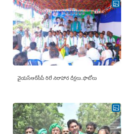
వైయ‌స్ఆర్‌సీపీ రిలే నిరాహార దీక్షలు..ఫొటోలు