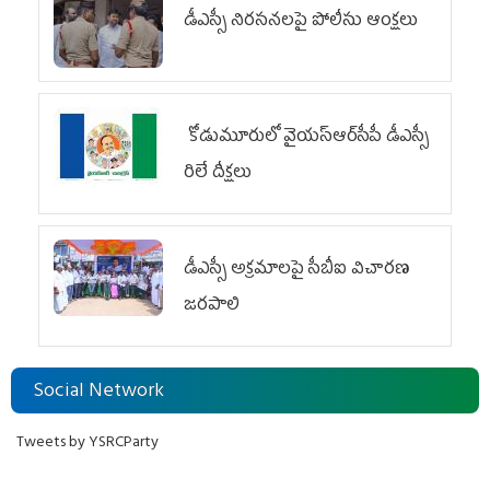
డీఎస్సీ నిరసనలపై పోలీసు ఆంక్షలు
కోడుమూరులో వైయ‌స్ఆర్‌సీపీ డీఎస్సీ
రిలే దీక్షలు
డీఎస్సీ అక్రమాలపై సీబీఐ విచారణ
జరపాలి
Social Network
Tweets by YSRCParty