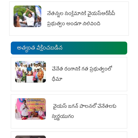
నేతన్నల సంక్షేమానికి వైయ‌స్ఆర్‌సీపీ
ప్రభుత్వం అండగా నిలిచింది
అత్యంత వీక్షించబడిన
చేనేత రంగానికి గత ప్రభుత్వంలో
ధీమా
వైయ‌స్ జగన్ పాలనలో చేనేతలకు
స్వర్ణయుగం