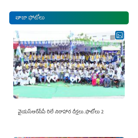
తాజా ఫోటోలు
వైయ‌స్ఆర్‌సీపీ రిలే నిరాహార దీక్షలు..ఫొటోలు 2