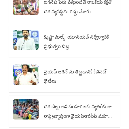
జగన్‌కు పేరు వస్తుందనే రాజకీయ కక్షతో
దిశ వ్య‌వ‌స్థ‌ను రద్దు చేశారు
కృష్ణా మిల్క్‌ యూనియన్‌ నిర్వీర్యానికి
ప్రభుత్వం కుట్ర
వైయ‌స్ జగన్‌ ను తిట్టడానికే కేబినెట్‌
భేటీలు
దిశ బిల్లు ఉపసంహరణకు వ్యతిరేకంగా
రాష్ట్రవ్యాప్తంగా వైయ‌స్ఆర్‌సీపీ మహిళా
విభాగం ఆందోళనలు