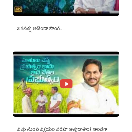
జగనన్న అజెండా సాంగ్….
విత్తు నుంచి విక్రయం వరకూ అన్నదాతలకి అండగా