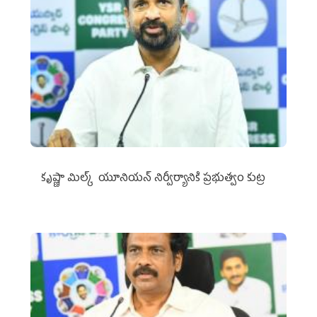
కృష్ణా మిల్క్‌ యూనియన్‌ నిర్వీర్యానికి ప్రభుత్వం కుట్ర