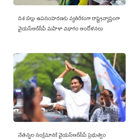
దిశ బిల్లు ఉపసంహరణకు వ్యతిరేకంగా రాష్ట్రవ్యాప్తంగా
వైయ‌స్ఆర్‌సీపీ మహిళా విభాగం ఆందోళనలు
నేతన్నల సంక్షేమానికి వైయ‌స్ఆర్‌సీపీ ప్రభుత్వం