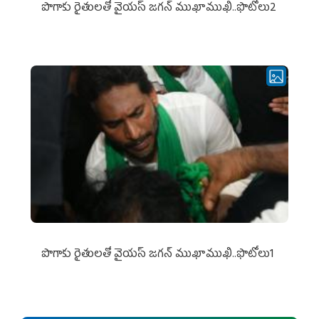
పొగాకు రైతుల‌తో వైయ‌స్ జ‌గ‌న్ ముఖాముఖి..ఫొటోలు2
పొగాకు రైతుల‌తో వైయ‌స్ జ‌గ‌న్ ముఖాముఖి..ఫొటోలు1