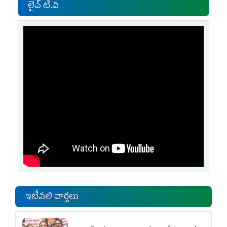
లైవ్ టి.వి
ఇటీవలి వార్తలు