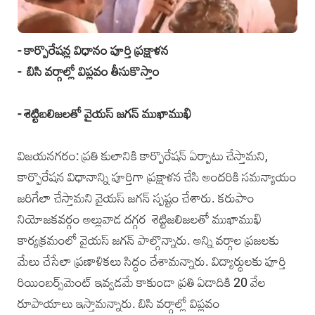
- కార్పొరేషన్ల విధానం పూర్తి ప్రక్షాళన
- బిసి వర్గాల్లో విప్లవం తీసుకొస్తాం
- శెట్టిబలిజలతో వైయస్‌ జగన్‌ ముఖాముఖి
విజయనగరం: ప్రతి కులానికి కార్పొరేషన్‌ ఏర్పాటు చేస్తామని,
కార్పొరేషన విధానాన్ని పూర్తిగా ప్రక్షాళన చేసి అందరికి సమన్యాయం
జరిగేలా చేస్తామని వైయస్‌ జగన్‌ స్పష్టం చేశారు. కరుపాం
నియోజకవర్గం అల్లువాడ దగ్గర శెట్టిజలిజలతో ముఖాముఖి
కార్యక్రమంలో వైయస్‌ జగన్‌ పాల్గొన్నారు. అన్ని వర్గాల ప్రజలకు
మేలు చేసేలా ప్రణాళికలు సిద్ధం చేశామన్నారు. విద్యార్థులకు పూర్తి
రియింబర్స్‌మెంట్‌ ఇవ్వడమే కాకుండా ప్రతి ఏడాదికి 20 వేల
రూపాయాలు ఇస్తామన్నారు. బిసి వర్గాల్లో విప్లవం