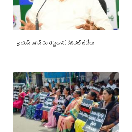
వైయ‌స్ జగన్‌ ను తిట్టడానికే కేబినెట్‌ భేటీలు