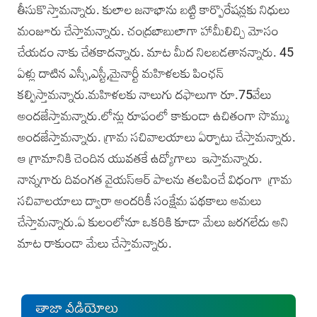
తీసుకొస్తామన్నారు. కులాల జనాభాను బట్టి కార్పొరేషన్లకు నిధులు
మంజూరు చేస్తామన్నారు. చంద్రబాబులాగా హామీలిచ్చి మోసం
చేయడం నాకు చేతకాదన్నారు. మాట మీద నిలబడతానన్నారు. 45
ఏళ్లు దాటిన ఎస్సీ,ఎస్టీ,మైనార్టీ మహిళలకు పింఛన్‌
కల్పిస్తామన్నారు.మహిళలకు నాలుగు దఫాలుగా రూ.75వేలు
అందజేస్తామన్నారు.లోన్లు రూపంలో కాకుండా ఉచితంగా సొమ్ము
అందజేస్తామన్నారు. గ్రామ సచివాలయాలు ఏర్పాటు చేస్తామన్నారు.
ఆ గ్రామానికి చెందిన యువతకే ఉద్యోగాలు ఇస్తామన్నారు.
నాన్నగారు దివంగత వైయస్‌ఆర్‌ పాలను తలపించే విధంగా గ్రామ
సచివాలయాలు ద్వారా అందరికీ సంక్షేమ పథకాలు అమలు
చేస్తామన్నారు.ఏ కులంలోనూ ఒకరికి కూడా మేలు జరగలేదు అని
మాట రాకుండా మేలు చేస్తామన్నారు.
తాజా వీడియోలు