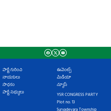
పార్టీ గురించి
ఈవెంట్స్
నాయకులు
మీడియా
సాధకం
న్యూస్
పార్టీ సభ్యులు
YSR CONGRESS PARTY
Plot no. 13
Suryadevara Township