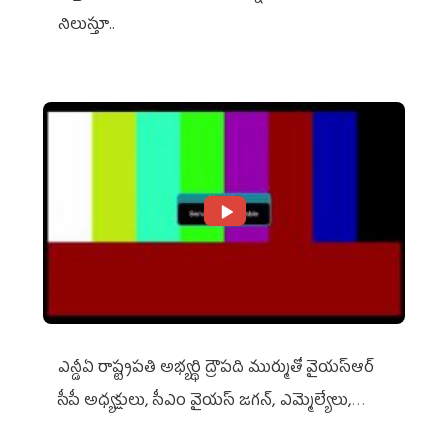
నిలుస్తూ..
ఎన్డీఏ రాష్ట్ర‌ప‌తి అభ్య‌ర్థి ద్రౌప‌ది ముర్ముతో వైయ‌స్ఆర్
సీపీ అధ్య‌క్షులు, సీఎం వైయ‌స్ జ‌గ‌న్, ఎమ్మెల్యేలు,
ఎంపీల స‌మావేశం