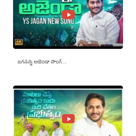
జగనన్న అజెండా సాంగ్….