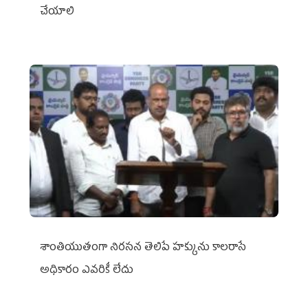
చేయాలి
శాంతియుతంగా నిరసన తెలిపే హక్కును కాలరాసే
అధికారం ఎవరికీ లేదు