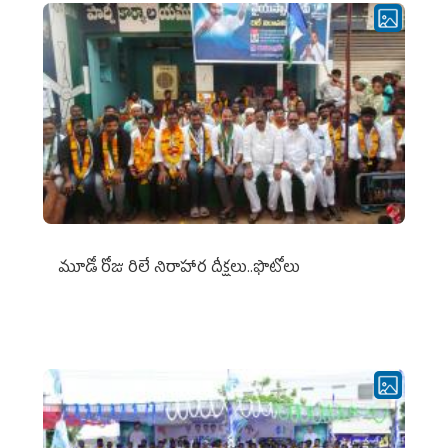
మూడో రోజు రిలే నిరాహార దీక్షలు..ఫొటోలు