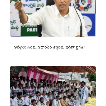
అప్పులు పెంచి.. ఆదాయం తగ్గించి.. ఇదేనా ప్రగతి?