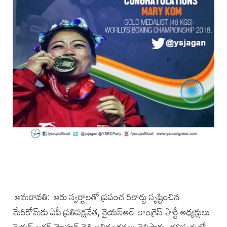
అమ‌రావ‌తి: ఆరు స్వర్ణాలతో ప్రపంచ రికార్టు సృష్టించిన
మేరికోమ్‌కు ఏపీ ప్రతిపక్షనేత, వైయ‌స్ఆర్‌ కాంగ్రెస్‌ పార్టీ అధ్యక్షులు