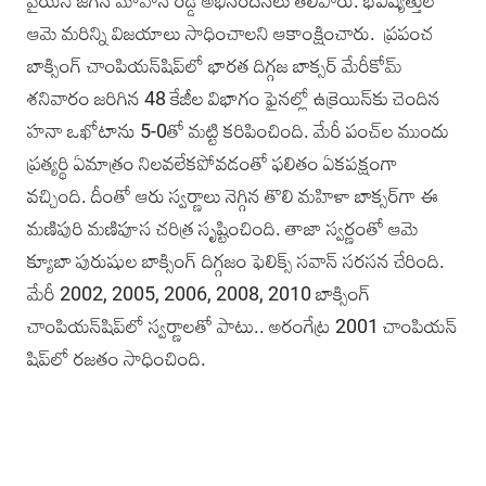
వైయ‌స్‌ జగన్‌ మోహన్‌ రెడ్డి అభినందనలు తెలిపారు. భవిష్యత్తులో
ఆమె మరిన్ని విజయాలు సాధించాలని ఆకాంక్షించారు. ప్రపంచ
బాక్సింగ్‌ చాంపియన్‌షిప్‌లో భారత దిగ్గజ బాక్సర్‌ మేరీకోమ్
శనివారం జరిగిన 48 కేజీల విభాగం ఫైనల్లో ఉక్రెయిన్‌కు చెందిన
హనా ఒఖోటాను 5-0తో మట్టి కరిపించింది. మేరీ పంచ్‌ల ముందు
ప్రత్యర్థి ఏమాత్రం నిలవలేకపోవడంతో ఫలితం ఏకపక్షంగా
వచ్చింది. దీంతో ఆరు స్వర్ణాలు నెగ్గిన తొలి మహిళా బాక్సర్‌గా ఈ
మణిపురి మణిపూస చరిత్ర సృష్టించింది. తాజా స్వర్ణంతో ఆమె
క్యూబా పురుషుల బాక్సింగ్‌ దిగ్గజం ఫెలిక్స్‌ సవాన్‌ సరసన చేరింది.
మేరీ 2002, 2005, 2006, 2008, 2010 బాక్సింగ్‌
చాంపియన్‌షిప్‌లో స్వర్ణాలతో పాటు.. అరంగేట్ర 2001 చాంపియన్‌
షిప్‌లో రజతం సాధించింది.