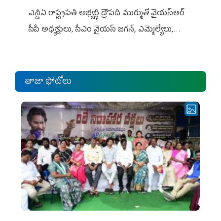
ఎన్డీఏ రాష్ట్ర‌ప‌తి అభ్య‌ర్థి ద్రౌప‌ది ముర్ముతో వైయ‌స్ఆర్
సీపీ అధ్య‌క్షులు, సీఎం వైయ‌స్ జ‌గ‌న్, ఎమ్మెల్యేలు,
ఎంపీల స‌మావేశం
తాజా ఫోటోలు