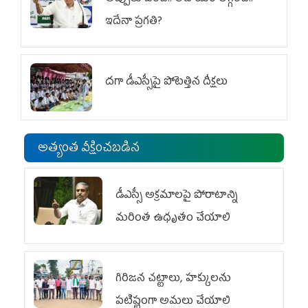
ఇదేనా ప్రగతి?
దగా డీఎస్సీపై పోటెత్తిన దీక్షలు
అత్యంత వీక్షించబడిన
డీఎస్సీ అక్రమాలపై పోరాటాన్ని
మరింత ఉధృతం చేయాలి
గిరిజన చట్టాలు, హక్కులను
పటిష్టంగా అమలు చేయాలి