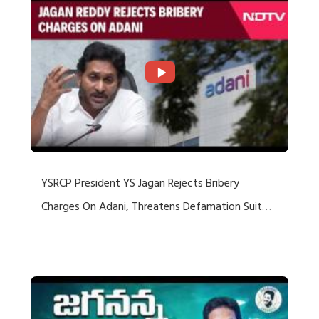
YSRCP President YS Jagan Rejects Bribery
Charges On Adani, Threatens Defamation Suit
Against Media Groups