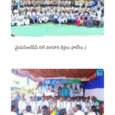
వైయ‌స్ఆర్‌సీపీ రిలే నిరాహార దీక్షలు..ఫొటోలు 2