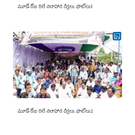
మూడో రోజు రిలే నిరాహార దీక్షలు..ఫొటోలు3
మూడో రోజు రిలే నిరాహార దీక్షలు..ఫొటోలు2