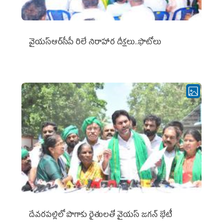
వైయ‌స్ఆర్‌సీపీ రిలే నిరాహార దీక్షలు..ఫొటోలు
దేవరపల్లిలో పొగాకు రైతులతో వైయస్ జగన్ భేటీ