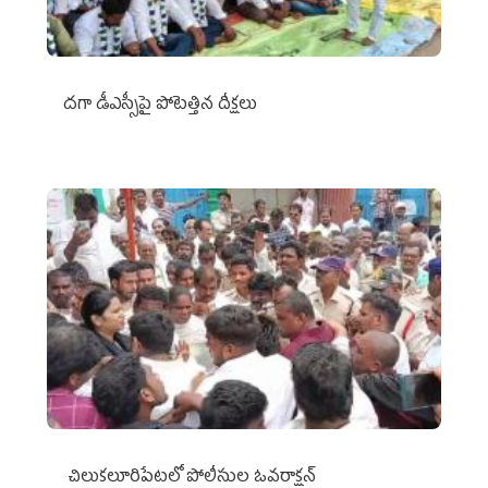
దగా డీఎస్సీపై పోటెత్తిన దీక్షలు
చిలుక‌లూరిపేట‌లో పోలీసుల ఓవ‌రాక్ష‌న్‌