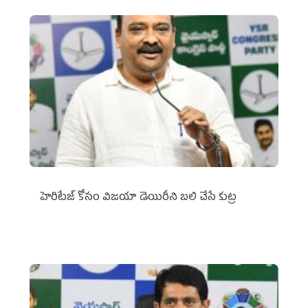
హెరిటేజ్ కోసం విజయా డెయిరీని బలి చేసే కుట్ర‌