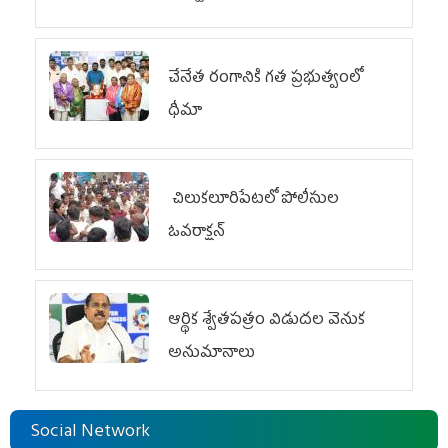
చేనేత రంగానికి గత ప్రభుత్వంలో
ధీమా
చిలుక‌లూరిపేట‌లో పోలీసుల
ఓవ‌రాక్ష‌న్‌
ఆర్థిక శ్వేతపత్రం విడుదల వెనుక
అనుమానాలు
Social Network