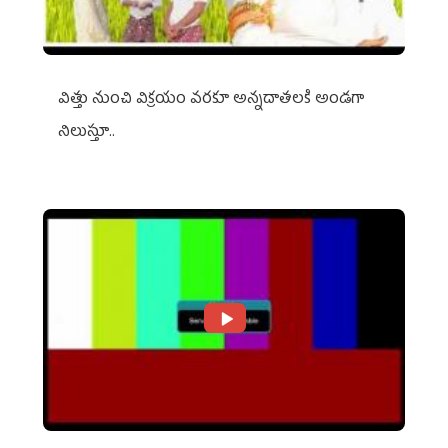
విత్తు నుంచి విక్రయం వరకూ అన్నదాతలకి అండగా
నిలుస్తూ..