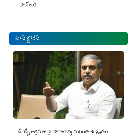
..ఫొటోలు2
టాప్ స్టోరీస్
డీఎస్సీ అక్రమాలపై పోరాటాన్ని మరింత ఉధృతం