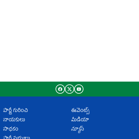
పార్టీ గురించి
ఈవెంట్స్
నాయకులు
మీడియా
సాధకం
న్యూస్