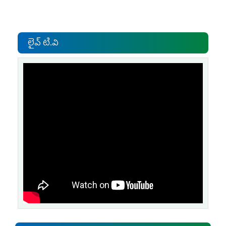
లైవ్ టి.వి