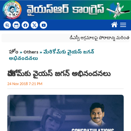
Skip to main content
????
డీఎస్సీ అక్రమాలపై పోరాటాన్ని మరింత ఉధృత
You are here
హోం
»
Others
» మేరికోమ్‌కు వైయ‌స్ జ‌గ‌న్
అభినందనలు
మేరికోమ్‌కు వైయ‌స్ జ‌గ‌న్ అభినందనలు
24 Nov 2018 7:21 PM