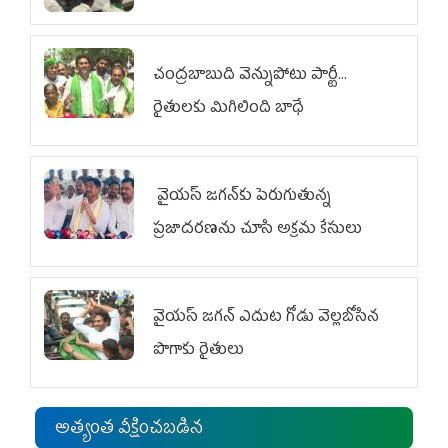
చంద్రబాబుది వెన్నుపోటు పార్టీ...
రైతులకు మిగిలింది బాధే
వైయ‌స్ జగన్‌కు పెరుగుతున్న
ప్రజాదరణను చూసి అక్రమ కేసులు
వైయ‌స్‌ జగన్ ఎదుట గోడు వెల్లబోసిన
పొగాకు రైతులు
అత్యంత వీక్షించబడిన