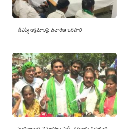
డీఎస్సీ అక్రమాలపై విచారణ జరపాలి