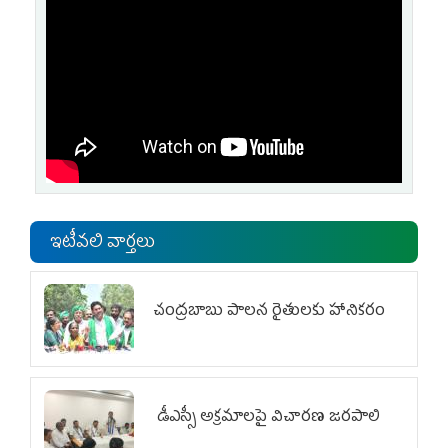
ఇటీవలి వార్తలు
చంద్రబాబు పాలన రైతులకు హానికరం
డీఎస్సీ అక్రమాలపై విచారణ జరపాలి