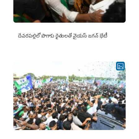
దేవరపల్లిలో పొగాకు రైతులతో వైయస్ జగన్ భేటీ