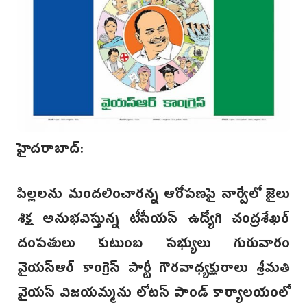
హైదరాబాద్:
పిల్లలను మందలించారన్న ఆరోపణపై నార్వేలో జైలు
శిక్ష అనుభవిస్తున్న టీసీయస్ ఉద్యోగి చంద్రశేఖర్
దంపతులు కుటుంబ సభ్యులు గురువారం
వైయస్ఆర్ కాంగ్రెస్ పార్టీ గౌరవాధ్యక్షురాలు శ్రీమతి
వైయస్ విజయమ్మను లోటస్ పాండ్ కార్యాలయంలో