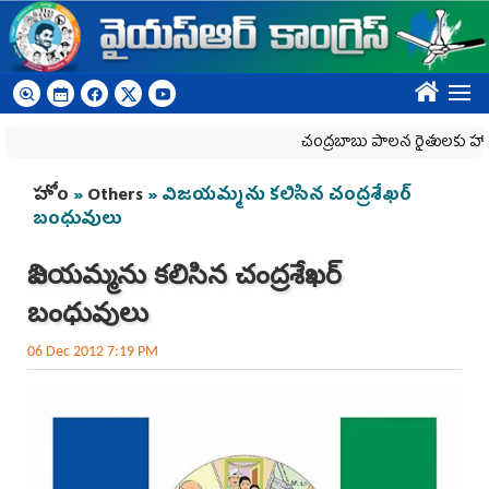
Skip to main content
????
చంద్రబాబు పాలన రైతులకు హానికరం
You are here
హోం
»
Others
» విజయమ్మను కలిసిన చంద్రశేఖర్
బంధువులు
విజయమ్మను కలిసిన చంద్రశేఖర్
బంధువులు
06 Dec 2012 7:19 PM