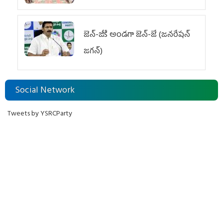
జెన్‌-జీకి అండగా జెన్‌-జే (జనరేషన్
జగన్)
Social Network
Tweets by YSRCParty