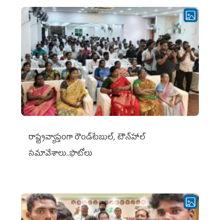
రాష్ట్రవ్యాప్తంగా రౌండ్‌టేబుల్‌, టౌన్‌హాల్‌
సమావేశాలు..ఫొటోలు