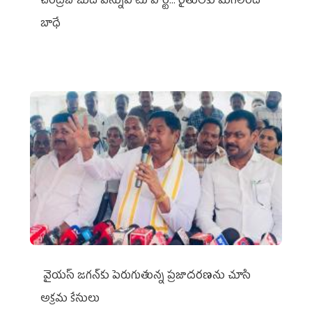
చంద్రబాబుది వెన్నుపోటు పార్టీ... రైతులకు మిగిలింది
బాధే
వైయ‌స్ జగన్‌కు పెరుగుతున్న ప్రజాదరణను చూసి
అక్రమ కేసులు