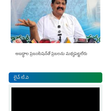
అబద్ధాల ప్రజంటేషన్‌తో ప్రజలను మభ్యపెట్టలేరు
లైవ్ టి.వి