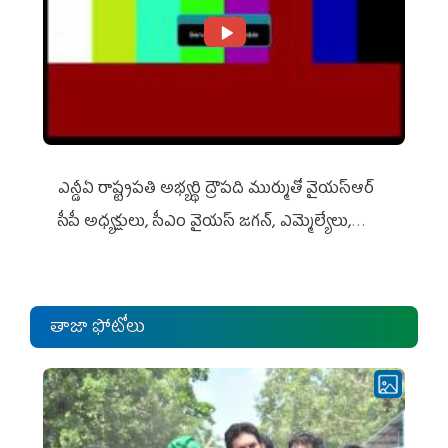
ఎన్డీఏ రాష్ట్ర‌ప‌తి అభ్య‌ర్థి ద్రౌప‌ది ముర్ముతో వైయ‌స్ఆర్
సీపీ అధ్య‌క్షులు, సీఎం వైయ‌స్ జ‌గ‌న్, ఎమ్మెల్యేలు,
ఎంపీల స‌మావేశం
తాజా ఫోటోలు