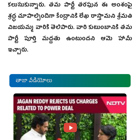
కలుసుకున్నారు. తమ పార్టీ తరఫున ఈ అంశంపై
శ్రద్ధ చూపాల్సిందిగా కేంద్రానికి లేఖ రాస్తామని శ్రీమతి
విజయమ్మ వారికి తెలిపారు. వారి కుటుంబానికి తమ
పార్టీ పూర్తి మద్దతు ఉంటుందని ఆమె హామీ
ఇచ్చారు.
తాజా వీడియోలు