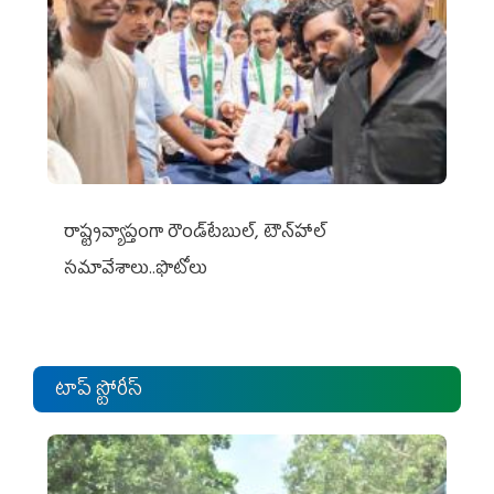
రాష్ట్రవ్యాప్తంగా రౌండ్‌టేబుల్‌, టౌన్‌హాల్‌
సమావేశాలు..ఫొటోలు
టాప్ స్టోరీస్