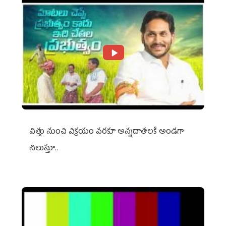
విత్తు నుంచి విక్రయం వరకూ అన్నదాతలకి అండగా
నిలుస్తూ..