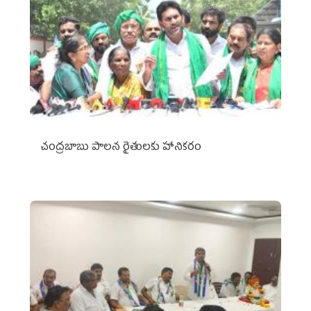
చంద్రబాబు పాలన రైతులకు హానికరం