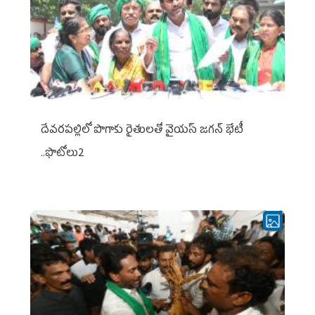
దేవరపల్లిలో పొగాకు రైతులతో వైయస్ జగన్ భేటీ
..ఫొటోలు2