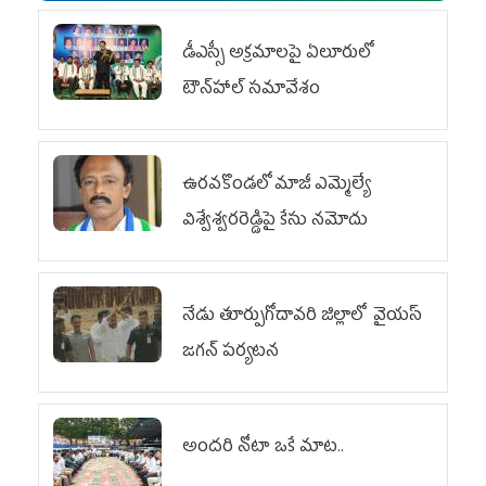
డీఎస్సీ అక్రమాలపై ఏలూరులో
టౌన్‌హాల్ సమావేశం
ఉరవకొండలో మాజీ ఎమ్మెల్యే
విశ్వేశ్వరరెడ్డిపై కేసు న‌మోదు
నేడు తూర్పుగోదావరి జిల్లాలో వైయస్‌
జగన్‌ పర్యటన
అందరి నోటా ఒకే మాట..