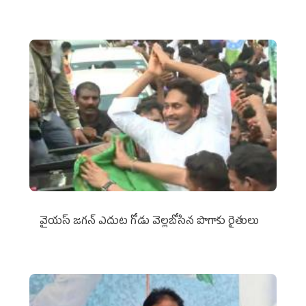
వైయ‌స్‌ జగన్ ఎదుట గోడు వెల్లబోసిన పొగాకు రైతులు