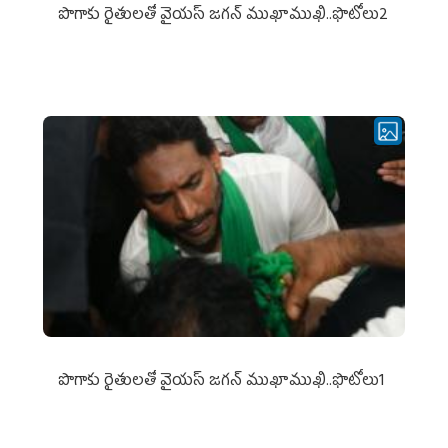
పొగాకు రైతుల‌తో వైయ‌స్ జ‌గ‌న్ ముఖాముఖి..ఫొటోలు2
పొగాకు రైతుల‌తో వైయ‌స్ జ‌గ‌న్ ముఖాముఖి..ఫొటోలు1