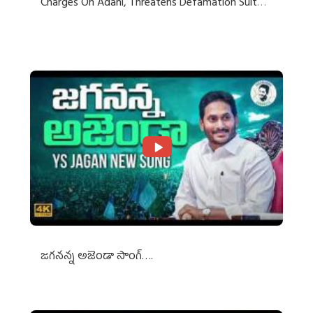
Charges On Adani, Threatens Defamation Suit
Against Media Groups
జగనన్న అజెండా సాంగ్….