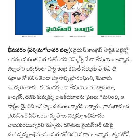
భీమవరం (పశ్చిమగోదావరి జిల్లా):
వైయస్ కాంగ్రె‌స్ పార్టీకి‌ పల్లెల్లో
ఆదరణ మరింత పెరుగుతోందని ఎమ్మెల్సీ మేకా శేషుబాబు అన్నారు.
జిల్లాలోని జక్కరంలో పార్టీ కేంద్ర కమిటీ సభ్యుడు పాతపాటి
సర్రాజుతో కలిసి జెండా స్థూపాన్ని ప్రారంభించి, జెండాను
ఆవిష్కరించారు. ఈ సందర్భంగా శేషుబాబు మాట్లాడుతూ,
కాంగ్రెస్, ‌టిడిపి కుమ్మక్కు రాజకీయూలను ప్రజలు గమనించి, ఆ
పార్టీల వైఖరిని అసహ్యించుకుంటున్నారని అన్నారు. గ్రామగ్రామాన
వైయస్‌ఆర్ ‌సిపి జెండా స్థూపాలు నిర్మిస్తూ అభిమానం
చాటుకుంటున్నారని చెప్పారు. దళితులు వైయస్‌ఆర్‌ సిపిపై
చూపిస్తున్న అభిమానం మరువలేనిదని సర్రాజు అన్నారు. త్వరలోనే