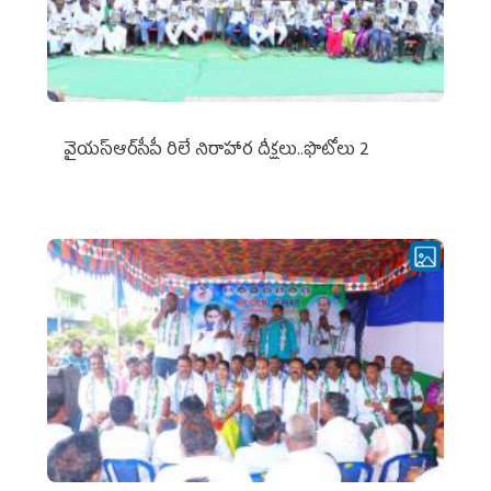
వైయ‌స్ఆర్‌సీపీ రిలే నిరాహార దీక్షలు..ఫొటోలు 2