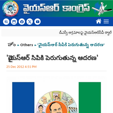
Skip to main content
????
డీఎస్సీ అక్రమాలపై వైయ‌స్ఆర్‌సీపీ ర్యాలీలకు పో
You are here
హోం
»
Others
» 'వైయస్‌ఆర్‌ సిపికి పెరుగుతున్న ఆదరణ'
'వైయస్‌ఆర్‌ సిపికి పెరుగుతున్న ఆదరణ'
25 Dec 2012 4:51 PM