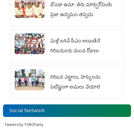
బొండా ఉమా తీరు మార్చుకోకుంటే
ప్రజా ఉద్యమం తప్పదు
మళ్లీ జగన్ సీఎం అయితేనే
గిరిజనులకు మంచి రోజులు
గిరిజన చట్టాలు, హక్కులను
పటిష్టంగా అమలు చేయాలి
Social Network
Tweets by YSRCParty