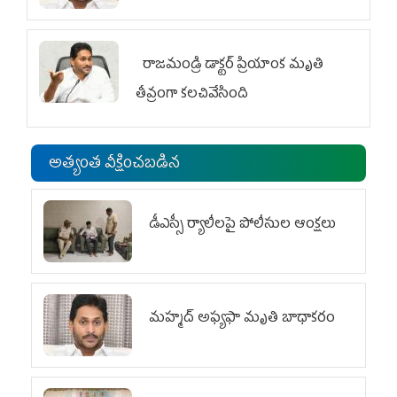
రాజమండ్రి డాక్టర్‌ ప్రియాంక మృతి
తీవ్రంగా కలచివేసింది
అత్యంత వీక్షించబడిన
డీఎస్సీ ర్యాలీలపై పోలీసుల ఆంక్షలు
మహ్మద్‌ అఫ్యఫా మృతి బాధాకరం