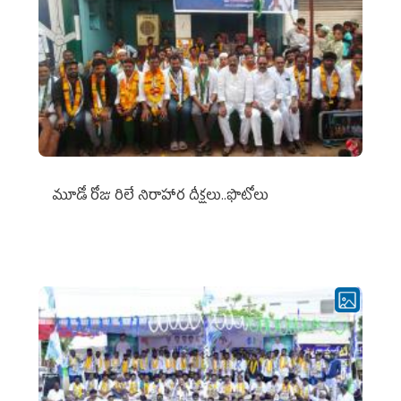
మూడో రోజు రిలే నిరాహార దీక్షలు..ఫొటోలు