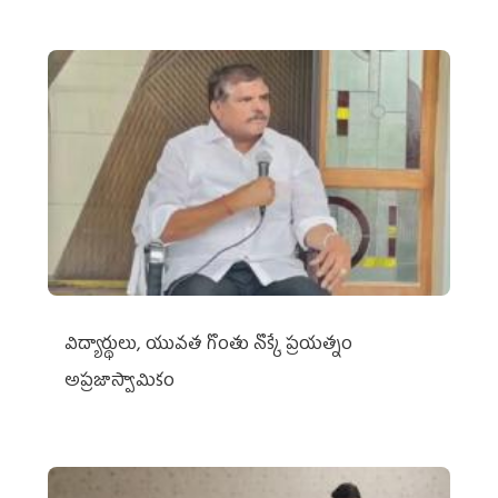
విద్యార్థులు, యువత గొంతు నొక్కే ప్రయత్నం
అప్రజాస్వామికం