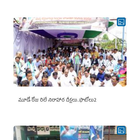
మూడో రోజు రిలే నిరాహార దీక్షలు..ఫొటోలు2