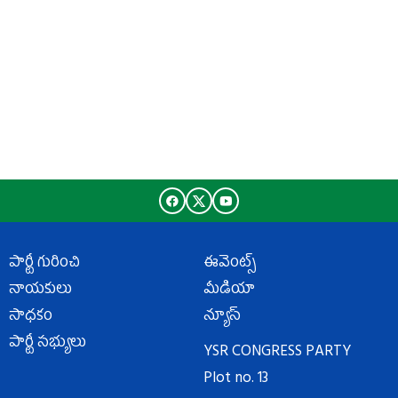
పార్టీ గురించి
ఈవెంట్స్
నాయకులు
మీడియా
సాధకం
న్యూస్
పార్టీ సభ్యులు
YSR CONGRESS PARTY
Plot no. 13