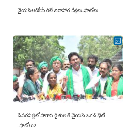
వైయ‌స్ఆర్‌సీపీ రిలే నిరాహార దీక్షలు..ఫొటోలు
దేవరపల్లిలో పొగాకు రైతులతో వైయస్ జగన్ భేటీ
..ఫొటోలు2