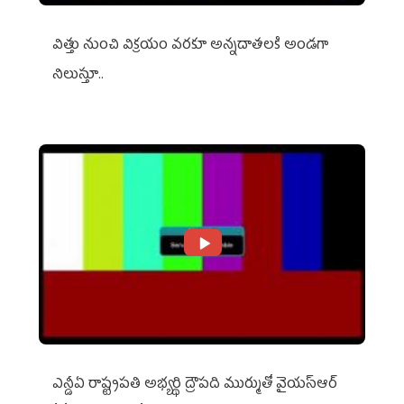
విత్తు నుంచి విక్రయం వరకూ అన్నదాతలకి అండగా
నిలుస్తూ..
ఎన్డీఏ రాష్ట్ర‌ప‌తి అభ్య‌ర్థి ద్రౌప‌ది ముర్ముతో వైయ‌స్ఆర్