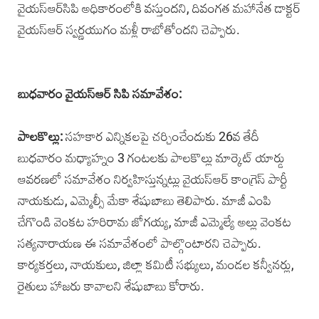
వైయస్‌ఆర్‌సిపి అధికారంలోకి వస్తుందని, దివంగత మహానేత డాక్టర్‌
వైయస్‌ఆర్ స్వర్ణయుగం మళ్లీ రాబోతోందని చెప్పారు.‌
బుధవారం వైయస్‌ఆర్‌ సిపి సమావేశం:
పాలకొల్లు:
సహకార ఎన్నికలపై చర్చించేందుకు 26వ తేదీ
బుధవారం మధ్యాహ్నం 3 గంటలకు పాలకొల్లు మార్కెట్ యార్డు
ఆవరణలో సమావేశం నిర్వహిస్తున్నట్లు వైయస్‌ఆర్‌ కాంగ్రెస్‌ పార్టీ
నాయకుడు, ఎమ్మెల్సీ మేకా శేషుబాబు తెలిపారు. మాజీ ఎంపి
చేగొండి వెంకట హరిరామ జోగయ్య, మాజీ ఎమ్మెల్యే అల్లు వెంకట
సత్యనారాయణ ఈ సమావేశంలో పాల్గొంటారని చెప్పారు.
కార్యకర్తలు, నాయకులు, జిల్లా కమిటీ సభ్యులు, మండల కన్వీనర్లు,
రైతులు హాజరు కావాలని శేషుబాబు కోరారు.