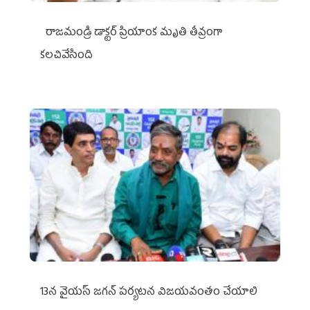
రాజమండ్రి డాక్టర్‌ ప్రియాంక మృతి తీవ్రంగా
కలచివేసింది
13న వైయస్‌ జగన్‌ పర్యటన విజయవంతం చేయాలి