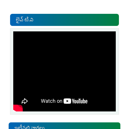
లైవ్ టి.వి