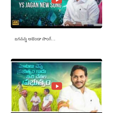
జగనన్న అజెండా సాంగ్….