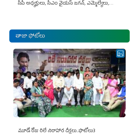
సీపీ అధ్య‌క్షులు, సీఎం వైయ‌స్ జ‌గ‌న్, ఎమ్మెల్యేలు,
ఎంపీల స‌మావేశం
తాజా ఫోటోలు
మూడో రోజు రిలే నిరాహార దీక్షలు..ఫొటోలు3