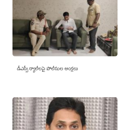
డీఎస్సీ ర్యాలీలపై పోలీసుల ఆంక్షలు