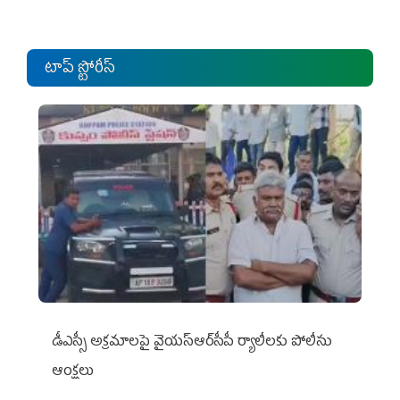
టాప్ స్టోరీస్
డీఎస్సీ అక్రమాలపై వైయ‌స్ఆర్‌సీపీ ర్యాలీలకు పోలీసు
ఆంక్షలు