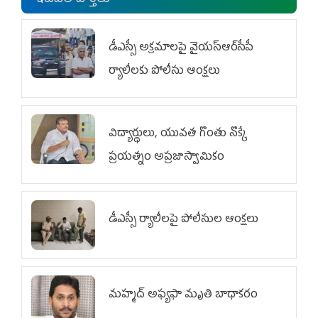
ఇటీవలి వార్తలు
డీఎస్సీ అక్రమాలపై వైయ‌స్ఆర్‌సీపీ
ర్యాలీలకు పోలీసు ఆంక్షలు
విద్యార్థులు, యువత గొంతు నొక్కే
ప్రయత్నం అప్రజాస్వామికం
డీఎస్సీ ర్యాలీలపై పోలీసుల ఆంక్షలు
మహ్మద్‌ అఫ్యఫా మృతి బాధాకరం