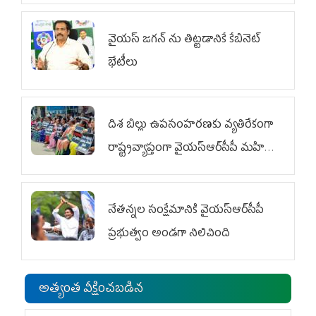
వైయ‌స్ జగన్‌ ను తిట్టడానికే కేబినెట్‌
భేటీలు
దిశ బిల్లు ఉపసంహరణకు వ్యతిరేకంగా
రాష్ట్రవ్యాప్తంగా వైయ‌స్ఆర్‌సీపీ మహిళా
విభాగం ఆందోళనలు
నేతన్నల సంక్షేమానికి వైయ‌స్ఆర్‌సీపీ
ప్రభుత్వం అండగా నిలిచింది
అత్యంత వీక్షించబడిన