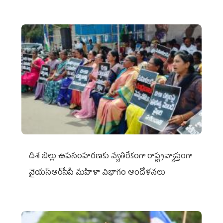
దిశ బిల్లు ఉపసంహరణకు వ్యతిరేకంగా రాష్ట్రవ్యాప్తంగా
వైయ‌స్ఆర్‌సీపీ మహిళా విభాగం ఆందోళనలు