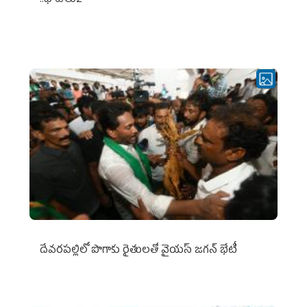
..ఫొటోలు2
దేవరపల్లిలో పొగాకు రైతులతో వైయస్ జగన్ భేటీ