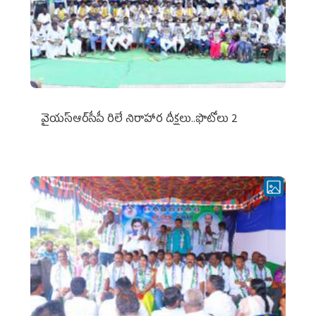
వైయ‌స్ఆర్‌సీపీ రిలే నిరాహార దీక్షలు..ఫొటోలు 2