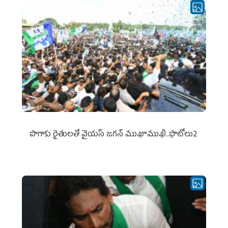
పొగాకు రైతుల‌తో వైయ‌స్ జ‌గ‌న్ ముఖాముఖి..ఫొటోలు2