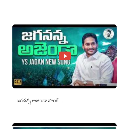
Against Media Groups
జగనన్న అజెండా సాంగ్….