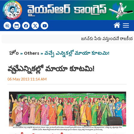
Skip to main content
????
జగన్‌కు పేరు వస్తుందనే రాజకీయ కక్షతో దిశ వ
You are here
హోం
»
Others
» వచ్చే ఎన్నికల్లో మాయా కూటమి!
వచ్చే ఎన్నికల్లో మాయా కూటమి!
06 May 2013 11:14 AM