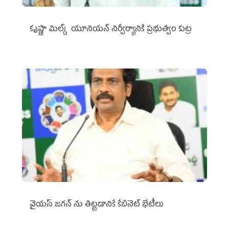
కృష్ణా మిల్క్‌ యూనియన్‌ నిర్వీర్యానికి ప్రభుత్వం కుట్ర
వైయ‌స్ జగన్‌ ను తిట్టడానికే కేబినెట్‌ భేటీలు