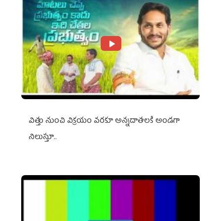
విత్తు నుంచి విక్రయం వరకూ అన్నదాతలకి అండగా
నిలుస్తూ..