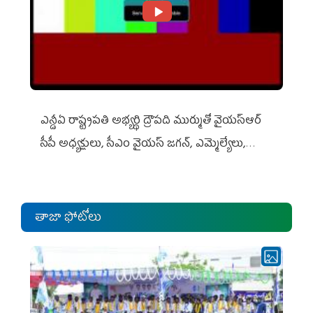
ఎన్డీఏ రాష్ట్ర‌ప‌తి అభ్య‌ర్థి ద్రౌప‌ది ముర్ముతో వైయ‌స్ఆర్
సీపీ అధ్య‌క్షులు, సీఎం వైయ‌స్ జ‌గ‌న్, ఎమ్మెల్యేలు,
ఎంపీల స‌మావేశం
తాజా ఫోటోలు