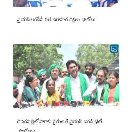
వైయ‌స్ఆర్‌సీపీ రిలే నిరాహార దీక్షలు..ఫొటోలు
దేవరపల్లిలో పొగాకు రైతులతో వైయస్ జగన్ భేటీ