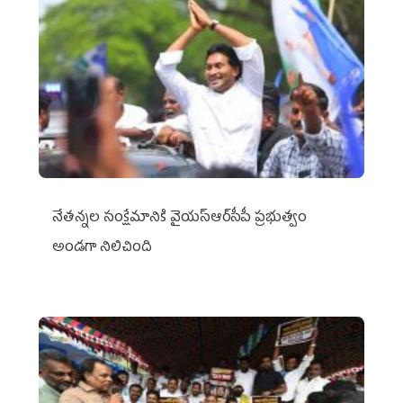
నేతన్నల సంక్షేమానికి వైయ‌స్ఆర్‌సీపీ ప్రభుత్వం
అండగా నిలిచింది