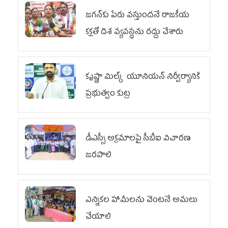
జగన్‌కు పేరు వస్తుందనే రాజకీయ
కక్షతో దిశ వ్య‌వ‌స్థ‌ను రద్దు చేశారు
కృష్ణా మిల్క్‌ యూనియన్‌ నిర్వీర్యానికి
ప్రభుత్వం కుట్ర
డీఎస్సీ అక్రమాలపై సీబీఐ విచారణ
జరపాలి
ఎన్నికల హామీలను వెంటనే అమలు
చేయాలి