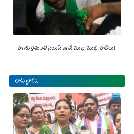
పొగాకు రైతుల‌తో వైయ‌స్ జ‌గ‌న్ ముఖాముఖి..ఫొటోలు1
టాప్ స్టోరీస్