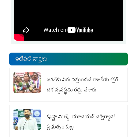
ఇటీవలి వార్తలు
జగన్‌కు పేరు వస్తుందనే రాజకీయ కక్షతో
దిశ వ్య‌వ‌స్థ‌ను రద్దు చేశారు
కృష్ణా మిల్క్‌ యూనియన్‌ నిర్వీర్యానికి
ప్రభుత్వం కుట్ర