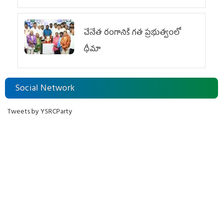
చేనేత రంగానికి గత ప్రభుత్వంలో
ధీమా
Social Network
Tweets by YSRCParty