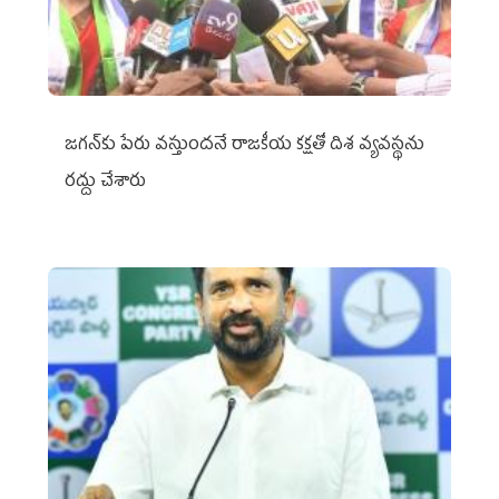
జగన్‌కు పేరు వస్తుందనే రాజకీయ కక్షతో దిశ వ్య‌వ‌స్థ‌ను
రద్దు చేశారు