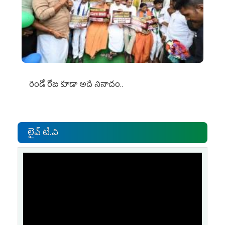
రెండో రోజు కూడా అదే నినాదం..
లైవ్ టి.వి