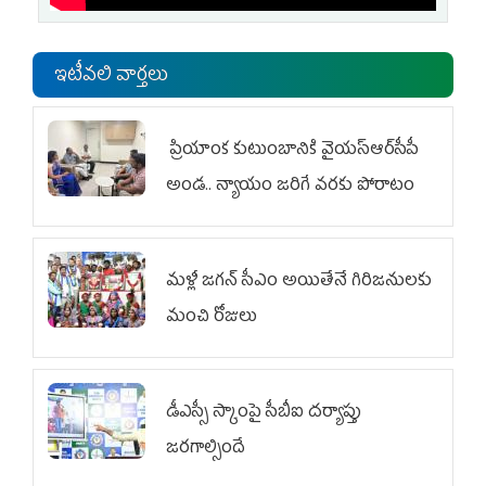
ఇటీవలి వార్తలు
ప్రియాంక కుటుంబానికి వైయ‌స్ఆర్‌సీపీ
అండ.. న్యాయం జరిగే వరకు పోరాటం
మళ్లీ జగన్ సీఎం అయితేనే గిరిజనులకు
మంచి రోజులు
డీఎస్సీ స్కాంపై సీబీఐ దర్యాప్తు
జరగాల్సిందే