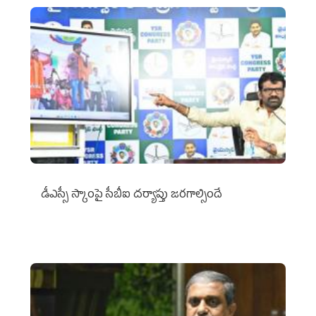
డీఎస్సీ స్కాంపై సీబీఐ దర్యాప్తు జరగాల్సిందే