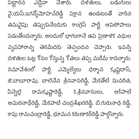
పట్టారని ఎద్దేవా చేశారు. దళితులు, బడుగులు
వై.యస్.జగన్మోమోహన్‌రెడ్డి పక్షాన ఉండటంతో వారిని
తమవైపు తిప్పుకునేందుకు కాంగ్రెస్ పార్టీ ఆపసోపాలు
పడుతోందన్నారు. అందులో భాగంగానే ఉప ప్రణాళిక నిధుల
వ్యవహారాన్ని తెరమీదకు తెచ్చిందని చెప్పారు. ఇవన్నీ
దళితుల ఓట్ల కోసం కోస్తున్న కోతలు తప్ప మరేమీ కాదన్నారు.
సమావేశంలో పార్టీ ఎమ్మెల్యేలు ధర్మాన కృష్ణదాస్,
జి.బాబూరావు, బాలినేని శ్రీనివాసరెడ్డి, మేకతోటి సుచరిత,
పిన్నెల్లి రామకృష్ణారెడ్డి, కె.శ్రీనివాసులు, ఆకేపాటి
అమరనాథ్‌రెడ్డి, మేకపాటి చంద్రశేఖరరెడ్డి, బి.గురునాథ రెడ్డి,
కాపు రామచంద్రారెడ్డి, భూమన కరుణాకర్‌రెడ్డి పాల్గొన్నారు.