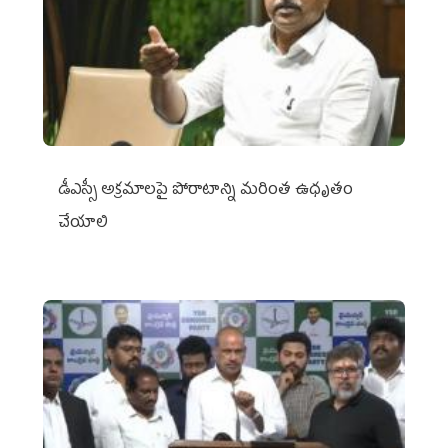
డీఎస్సీ అక్రమాలపై పోరాటాన్ని మరింత ఉధృతం
చేయాలి