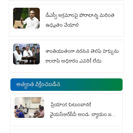
డీఎస్సీ అక్రమాలపై పోరాటాన్ని మరింత
ఉధృతం చేయాలి
శాంతియుతంగా నిరసన తెలిపే హక్కును
కాలరాసే అధికారం ఎవరికీ లేదు
అత్యంత వీక్షించబడిన
ప్రియాంక కుటుంబానికి
వైయ‌స్ఆర్‌సీపీ అండ.. న్యాయం జరిగే
వరకు పోరాటం