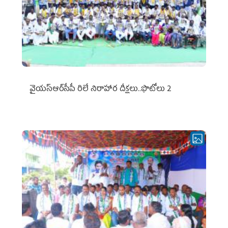
వైయ‌స్ఆర్‌సీపీ రిలే నిరాహార దీక్షలు..ఫొటోలు 2