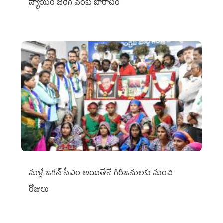
న్యాయం జరిగే వరకు పోరాటం
మళ్లీ జగన్ సీఎం అయితేనే గిరిజనులకు మంచి
రోజులు