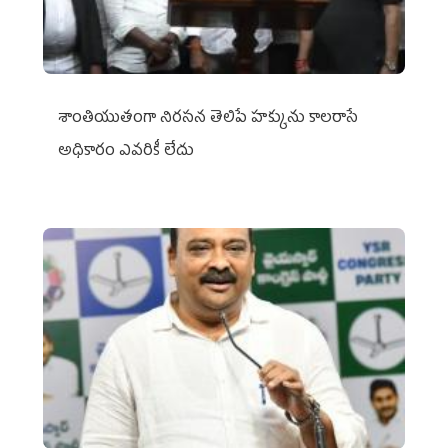
శాంతియుతంగా నిరసన తెలిపే హక్కును కాలరాసే
అధికారం ఎవరికీ లేదు