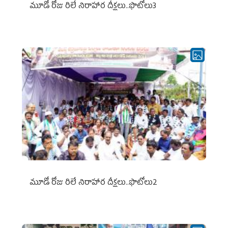
మూడో రోజు రిలే నిరాహార దీక్షలు..ఫొటోలు3
మూడో రోజు రిలే నిరాహార దీక్షలు..ఫొటోలు2