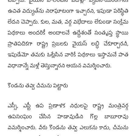
చెప్పారు. వైయస్ పాలించిన ఐదేళ్లూ వ్యవసాయరంగానికి
ఉచిత విద్యుత్‌ను నిరాఘాటంగా ఇచ్చారని, ఇపుడా పరిస్థితి
లేదని చెప్పారు. కుల, మత, వర్గ విభేదాలు లేకుండా సంక్షేమ
పథకాలు అందరికీ అందాలనే ఉద్దేశంతో సంతృప్త స్థాయి
ప్రాతిపదికగా రాష్ట్ర ప్రజలకు వైయస్ లబ్ధి చేకూర్చారనీ,
ఇపుడేమో తమకు ఓట్లేసిన వారికే పథకాలు ఇస్తామనే పాత
విధానాన్నే మళ్లీ తెస్తున్నారని ఆయన విమర్శించారు.
కొండను తవ్వి చీమను పట్టారు
ఎస్సీ, ఎస్టీ ఉప ప్రణాళిక నిధులపై రాష్ట్ర మంత్రివర్గ
ఉపసంఘం చేసిన హడావుడిని గొల్ల బాబూరావు
విమర్శించారు. వీరు కొండను తవ్వి ఎలుకను కాదు, చీమను