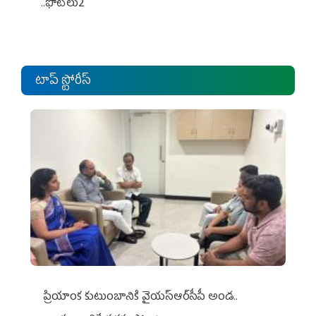
..ఫొటోలు2
టాప్ స్టోరీస్
ప్రియాంక కుటుంబానికి వైయ‌స్ఆర్‌సీపీ అండ..