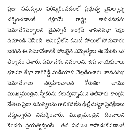
ప్రజా సమస్యలు పరిష్కరించడంలో ప్రభుత్వ వైఫల్యాన్ని
చర్చించడానికి తక్షణమే రాష్ట్ర శాసనసభను
సమావేశపర్చాలని వైఎస్సార్ కాంగ్రెస్ శాసనసభా పక్షం
డిమాండ్ చేసింది. అసెంబ్లీలోని కమిటీ హాలులో సోమవారం
జరిగిన ఈ సమావేశానికి హాజరైన ఎమ్మెల్యేలు ఈ మేరకు ఒక
తీర్మానం చేశారు. సమావేశం వివరాలను ఉప నాయకురాలు
భూమా శోభా నాగిరెడ్డి మీడియాకు వెల్లడించారు. శాసనసభ
సమావేశాలు నిర్వహించాలని కోరుతూ తాము
ముఖ్యమంత్రిని, స్పీకర్‌ను కలుస్తున్నామని తెలిపారు. కాంగ్రెస్
నేతలు ప్రజా సమస్యలను గాలికొదిలేసి ఢిల్లీచుట్టూ ప్రదక్షిణలు
చేస్తున్నారని విమర్శించారు. ముఖ్యమంత్రిని దించాలని
కొందరు ప్రయత్నిస్తుంటే... తన పదవిని కాపాడుకోవడానికి