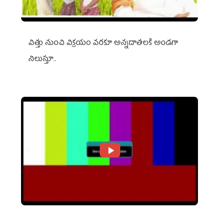
విత్తు నుంచి విక్రయం వరకూ అన్నదాతలకి అండగా
నిలుస్తూ..