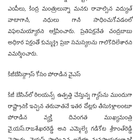
ఎంపీలు, కేంద్ర మంత్రులున్నా మనకు రావాల్సిన విద్యుత్
వాటాగానీ, నిధులు గానీ సాధించుకోవడంలో
విఫలమయ్యారని ఆక్షేపించారు. ప్రతిపక్షనేత చంద్రబాబు
అధికార పక్షంతో కుమ్మక్కై ప్రజా సమస్యలను గాలికొదిలేశారని
విమర్శించారు.
కేజీబేసిన్గ్యాస్‌‌ కోసం పోరాడిన వైఎస్
కేజీ బేసిన్‌లో రిలయన్స్ ఉత్పత్తి చేస్తున్న గ్యాస్‌ను ముందుగా
రాష్ట్రానికి ఇచ్చిన తరువాతనే ఇతర చోట్లకు తీసుకెళ్లాలంటూ
పోరాడిన వ్యక్తి దివంగత ముఖ్యమంత్రి
వై.యస్.రాజశేఖరరెడ్డే అని ఎమ్మెల్యే గడికోట శ్రీకాంత్‌రెడ్డి