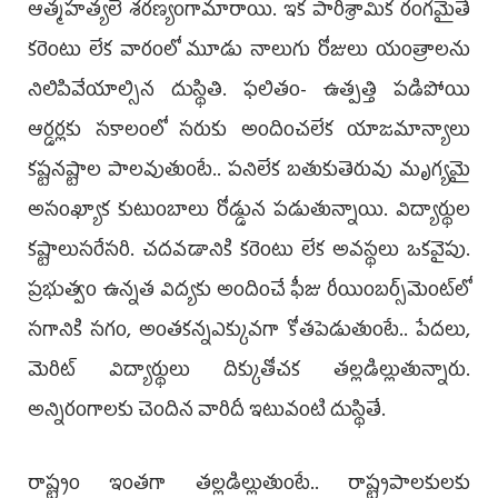
ఆత్మహత్యలే శరణ్యంగామారాయి. ఇక పారిశ్రామిక రంగమైతే
కరెంటు లేక వారంలో మూడు నాలుగు రోజులు యంత్రాలను
నిలిపివేయాల్సిన దుస్థితి. ఫలితం- ఉత్పత్తి పడిపోయి
ఆర్డర్లకు సకాలంలో సరుకు అందించలేక యాజమాన్యాలు
కష్టనష్టాల పాలవుతుంటే.. పనిలేక బతుకుతెరువు మృగ్యమై
అసంఖ్యాక కుటుంబాలు రోడ్డున పడుతున్నాయి. విద్యార్థుల
కష్టాలుసరేసరి. చదవడానికి కరెంటు లేక అవస్థలు ఒకవైపు.
ప్రభుత్వం ఉన్నత విద్యకు అందించే ఫీజు రీయింబర్స్‌మెంట్‌లో
సగానికి సగం, అంతకన్నఎక్కువగా కోతపెడుతుంటే.. పేదలు,
మెరిట్‌ విద్యార్థులు దిక్కుతోచక తల్లడిల్లుతున్నారు.
అన్నిరంగాలకు చెందిన వారిదీ ఇటువంటి దుస్థితే.
రాష్ట్రం ఇంతగా తల్లడిల్లుతుంటే.. రాష్ట్రపాలకులకు