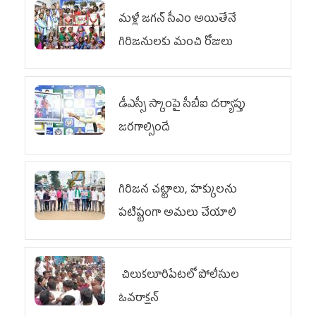
మళ్లీ జగన్ సీఎం అయితేనే
గిరిజనులకు మంచి రోజులు
డీఎస్సీ స్కాంపై సీబీఐ దర్యాప్తు
జరగాల్సిందే
గిరిజన చట్టాలు, హక్కులను
పటిష్టంగా అమలు చేయాలి
చిలుక‌లూరిపేట‌లో పోలీసుల
ఓవ‌రాక్ష‌న్‌