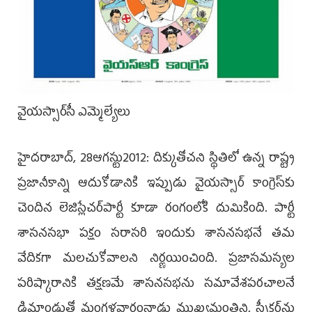
వైయస్సార్‌సీ ఎమ్మెల్యేలు
‌హైదరాబాద్‌, 28ఆగస్టు2012: దిక్కుతోచని స్థితిలో ఉన్న రాష్ట్ర
ప్రజానీకాన్ని ఆదుకోడానికి ఇప్పుడు వైయస్సార్‌ కాంగ్రెస్‌కు
చెందిన లెజిస్లేచర్‌పార్టీ కూడా రంగంలోకి దుమికింది. పార్టీ
శాసనసభా పక్షం సరాసరి ఇందుకు శాసనసభనే తమ
వేదికగా మలచుకోవాలని నిర్ణయించింది. ప్రజాసమస్యల
పరిష్కారానికి తక్షణమే శాసనసభను సమావేశపరచాలనే
డిమాండుతో మంగళవారంనాడు ముఖ్యమంత్రిని, స్పీకర్‌ను