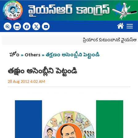
Skip to main content
????
ప్రియాంక కుటుంబానికి వైయ‌స్ఆర్‌సీపీ 
You are here
హోం
»
Others
» తక్షణం అసెంబ్లీని పెట్టండి
తక్షణం అసెంబ్లీని పెట్టండి
28 Aug 2012 4:02 AM