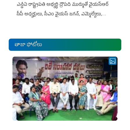
ఎన్డీఏ రాష్ట్ర‌ప‌తి అభ్య‌ర్థి ద్రౌప‌ది ముర్ముతో వైయ‌స్ఆర్
సీపీ అధ్య‌క్షులు, సీఎం వైయ‌స్ జ‌గ‌న్, ఎమ్మెల్యేలు,
ఎంపీల స‌మావేశం
తాజా ఫోటోలు