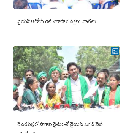
వైయ‌స్ఆర్‌సీపీ రిలే నిరాహార దీక్షలు..ఫొటోలు
దేవరపల్లిలో పొగాకు రైతులతో వైయస్ జగన్ భేటీ