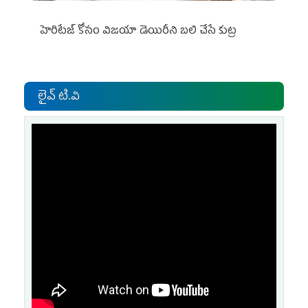
హెరిటేజ్ కోసం విజయా డెయిరీని బలి చేసే కుట్ర‌
లైవ్ టి.వి