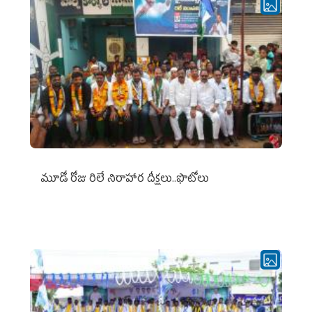
మూడో రోజు రిలే నిరాహార దీక్షలు..ఫొటోలు