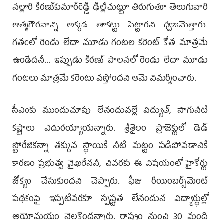
నల్లారి కిరణ్‌కుమార్‌రెడ్డి ఢిల్లీచుట్టూ తిరుగుతూ తెలుగువారి
ఆత్మగౌరవాన్ని అక్కడ తాకట్టు పెట్టారని ధ్వజమెత్తారు.
గతంలో రెండు లేదా మూడు గంటల కరెంట్ కోత మాత్రమే
ఉండేదనీ... ఇప్పుడు కిరణ్ పాలనలో రెండు లేదా మూడు
గంటలు మాత్రమే కరెంటు వస్తోందని ఆమె విమర్శించారు.
సీఎంకు ముందుచూపు లేనందువల్లే విద్యుత్, సాగునీటి
కష్టాలు ఎదురయ్యాయన్నారు. శ్రీశైలం ప్రాజెక్టులో డెడ్
స్టోరేజికన్నా తక్కువ స్థాయికి నీటి మట్టం పడిపోవడానికి
కారణం ప్రభుత్వ వైఖరేననీ, చివరకు ఈ విషయంలో హైకోర్టు
జోక్యం చేసుకుందని చెప్పారు. ఫీజు రీయింబర్స్‌మెంట్
పథకంపై ఇప్పటివరకూ స్పష్టత లేనందున విద్యార్థుల్లో
అయోమయం నెలకొందన్నారు. రాష్ట్రం నుంచి 30 మంది