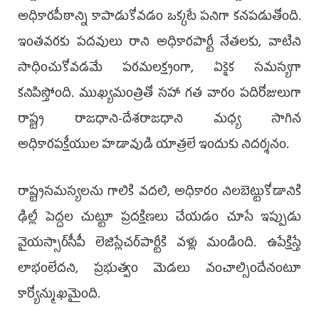
అధికారపీఠాన్ని కాపాడుకోవడం ఒక్కటే పనిగా కనపడుతోంది.
ఇంతవరకు పదవులు రాని అధికారపార్టీ నేతలకు, వాటిని
సాధించుకోవడమే పరమలక్ష్యంగా, ఏకైక సమస్యగా
కనిపిస్తోంది. ముఖ్యమంత్రితో సహా గత వారం పదిరోజులుగా
రాష్ట్ర రాజధాని-దేశరాజధాని మధ్య సాగిన
అధికారపక్షీయుల హడావుడి యాత్రలే ఇందుకు నిదర్శనం.
రాష్ట్రసమస్యలను గాలికి వదలి, అధికారం నిలబెట్టుకోడానికి
ఢిల్లీ పెద్దల చుట్టూ ప్రదక్షిణలు చేయడం చూసే ఇప్పుడు
వైయస్సార్‌సీపీ లెజిస్లేచర్‌పార్టీకి వళ్లు మండింది. ఉపేక్షిస్తే
లాభంలేదని, ప్రభుత్వం మెడలు వంచాల్సిందేనంటూ
కార్యోన్ముఖమైంది.