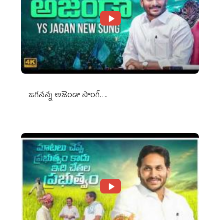
జగనన్న అజెండా సాంగ్….