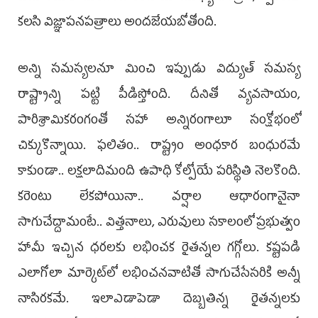
కలసి విజ్ఞాపనపత్రాలు అందజేయబోతోంది.
అన్ని సమస్యలనూ మించి ఇప్పుడు విద్యుత్‌ సమస్య
రాష్ట్రాన్ని పట్టి పీడిస్తోంది. దీనితో వ్యవసాయం,
పారిశ్రామికరంగంతో సహా అన్నిరంగాలూ సంక్షోభంలో
చిక్కుకొన్నాయి. ఫలితం.. రాష్ట్రం అంధకార బంధురమే
కాకుండా.. లక్షలాదిమంది ఉపాధి కోల్పోయే పరిస్థితి నెలకొంది.
కరెంటు లేకపోయినా.. వర్షాల ఆధారంగానైనా
సాగుచేద్దామంటే.. విత్తనాలు, ఎరువులు సకాలంలో ప్రభుత్వం
హామీ ఇచ్చిన ధరలకు లభించక రైతన్నల గగ్గోలు. కష్టపడి
ఎలాగోలా మార్కెట్‌లో లభించనవాటితో సాగుచేసేసరికి అన్నీ
నాసిరకమే. ఇలాఎడాపెడా దెబ్బతిన్న రైతన్నలకు