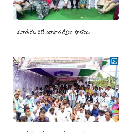
మూడో రోజు రిలే నిరాహార దీక్షలు..ఫొటోలు3