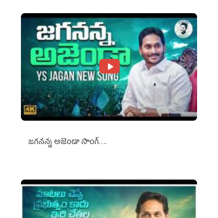
జగనన్న అజెండా సాంగ్….