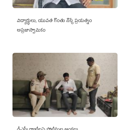
విద్యార్థులు, యువత గొంతు నొక్కే ప్రయత్నం
అప్రజాస్వామికం