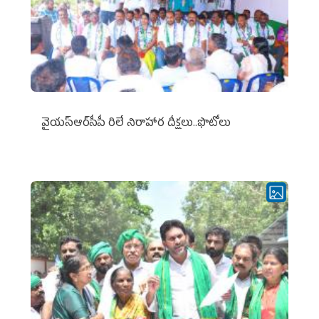
వైయ‌స్ఆర్‌సీపీ రిలే నిరాహార దీక్షలు..ఫొటోలు