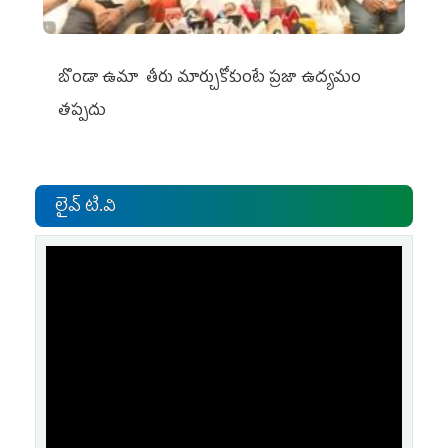
బొండా ఉమా తీరు మార్చుకోకుంటే ప్రజా ఉద్యమం
తప్పదు
లైవ్ టి.వి