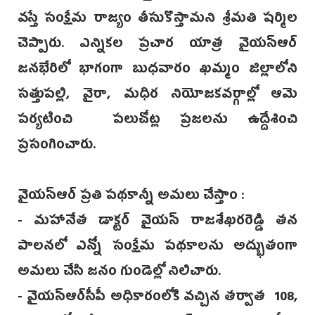
వస్తే సంక్షేమ రాజ్యం తీసుకొస్తామని శ్రీమతి షర్మిల
చెప్పారు. ఎన్నికల ప్రచార యాత్ర వైయస్ఆర్
జనభేరిలో భాగంగా బుధవారం ఖమ్మం జిల్లాలోని
సత్తుపల్లి, వైరా, మధిర నియోజకవర్గాల్లో ఆమె
పర్యటించి పలుచోట్ల ప్రజలను ఉద్దేశించి
ప్రసంగించారు.
వై‌యస్ఆర్ ప్రతి పథకా‌న్నీ అమలు చేస్తాం :
- మహానేత డాక్టర్ వై‌యస్‌ రాజశేఖరరెడ్డి తన
పాలనలో ఎన్నో సంక్షేమ పథకాలను అద్భుతంగా
అమలు చేసి జనం గుండెల్లో నిలిచారు.
- వైయస్ఆర్‌సీపీ అధికారంలోకి వచ్చిన తర్వాత 108,