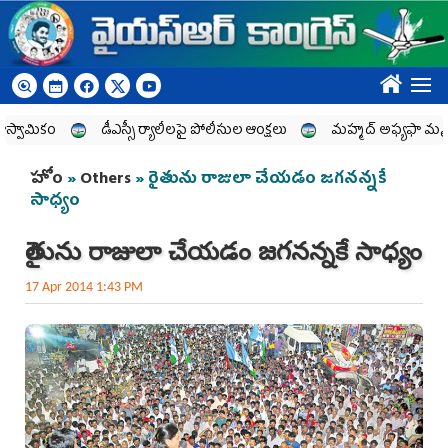
Skip to main content
????
ికం
డీఎస్సీ ర్యాలీలపై పోలీసుల ఆంక్షలు
మహ్మద్‌ అఫ్యఫా మృతి బాధ
You are here
హోం
»
Others
» రైతును రాజులా చేయడం జగనన్నకే
సాధ్యం
రైతును రాజులా చేయడం జగనన్నకే సాధ్యం
17 Apr 2014 1:43 PM