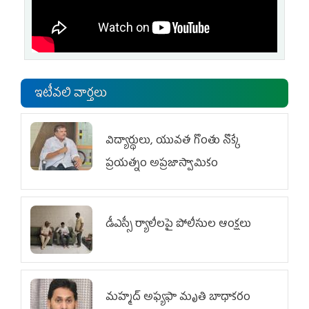
ఇటీవలి వార్తలు
విద్యార్థులు, యువత గొంతు నొక్కే
ప్రయత్నం అప్రజాస్వామికం
డీఎస్సీ ర్యాలీలపై పోలీసుల ఆంక్షలు
మహ్మద్‌ అఫ్యఫా మృతి బాధాకరం