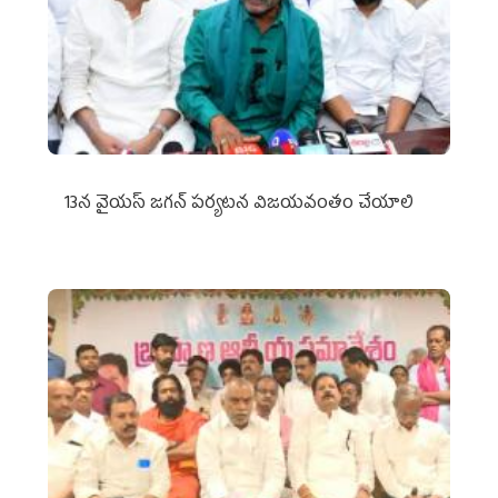
13న వైయస్‌ జగన్‌ పర్యటన విజయవంతం చేయాలి