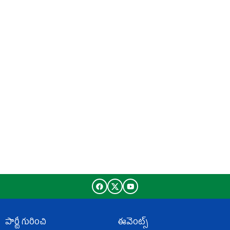
పార్టీ గురించి
ఈవెంట్స్