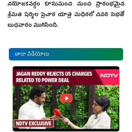
నియోజకవర్గం కూసుమంచి నుంచి ప్రారంభమైన
శ్రీమతి షర్మిల ప్రచార యాత్ర మధిరలో చివరి సభతో
బుధవారం ముగిసింది.
తాజా వీడియోలు