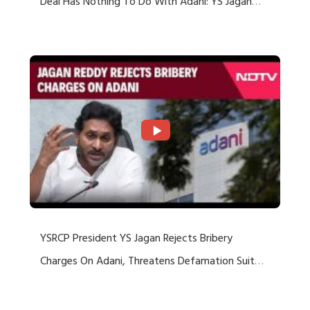
Deal Has Nothing To Do With Adani: YS Jagan
Rejects US Charges
YSRCP President YS Jagan Rejects Bribery
Charges On Adani, Threatens Defamation Suit
Against Media Groups