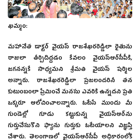
ఖమ్మం:
మహానేత డాక్టర్ వై‌యస్‌ రాజశేఖరరెడ్డిలా రైతును
రాజులా తీర్చిదిద్దడం కేవలం వైయస్ఆర్‌సీపీకి,
జగనన్నకే సాధ్యమని శ్రీమతి వైయస్‌ షర్మిల
అన్నారు. రాజశేఖరరెడ్డిలా ప్రజలందరినీ తన
కుటుంబంలా ప్రేమించే మనసు ఎవరికి ఉన్నదని ప్రతి
ఒక్కరూ ఆలోచించాలన్నారు. ఓటేసే ముందు మీ
గుండెల్లో గూడు కట్టుకున్న వైయస్ఆర్‌ను
గుర్తుచేసుకొని ఫ్యాను గుర్తుకు ఓటేయాలని విజ్ఞప్తి
చేశారు. తెలంగాణలో వైయస్ఆర్‌సీపీ అధికారంలోకి