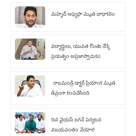
మహ్మద్‌ అఫ్యఫా మృతి బాధాకరం
విద్యార్థులు, యువత గొంతు నొక్కే
ప్రయత్నం అప్రజాస్వామికం
రాజమండ్రి డాక్టర్‌ ప్రియాంక మృతి
తీవ్రంగా కలచివేసింది
13న వైయస్‌ జగన్‌ పర్యటన
విజయవంతం చేయాలి