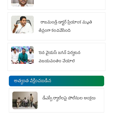
రాజమండ్రి డాక్టర్‌ ప్రియాంక మృతి
తీవ్రంగా కలచివేసింది
13న వైయస్‌ జగన్‌ పర్యటన
విజయవంతం చేయాలి
అత్యంత వీక్షించబడిన
డీఎస్సీ ర్యాలీలపై పోలీసుల ఆంక్షలు