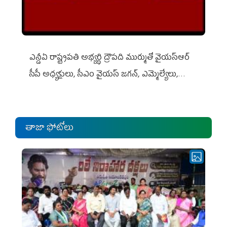
ఎన్డీఏ రాష్ట్ర‌ప‌తి అభ్య‌ర్థి ద్రౌప‌ది ముర్ముతో వైయ‌స్ఆర్
సీపీ అధ్య‌క్షులు, సీఎం వైయ‌స్ జ‌గ‌న్, ఎమ్మెల్యేలు,
ఎంపీల స‌మావేశం
తాజా ఫోటోలు