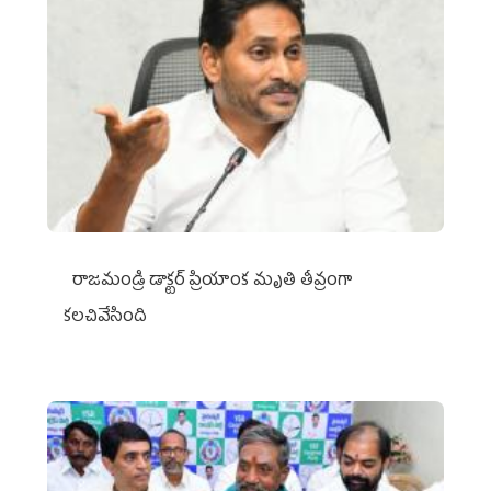
రాజమండ్రి డాక్టర్‌ ప్రియాంక మృతి తీవ్రంగా
కలచివేసింది