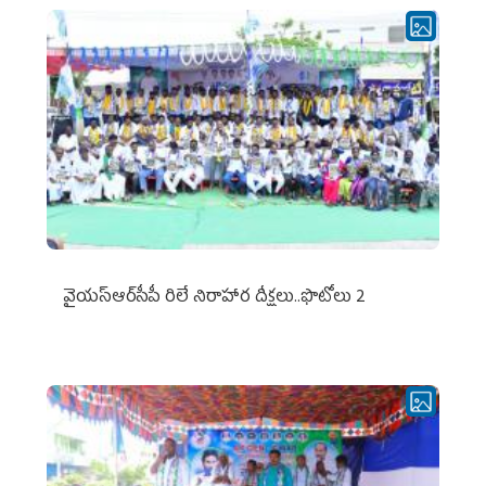
వైయ‌స్ఆర్‌సీపీ రిలే నిరాహార దీక్షలు..ఫొటోలు 2