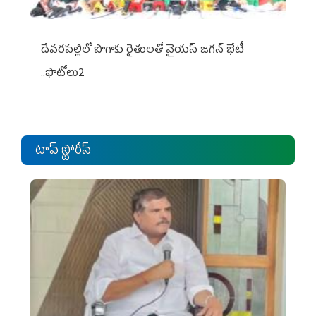
దేవరపల్లిలో పొగాకు రైతులతో వైయస్ జగన్ భేటీ
..ఫొటోలు2
టాప్ స్టోరీస్