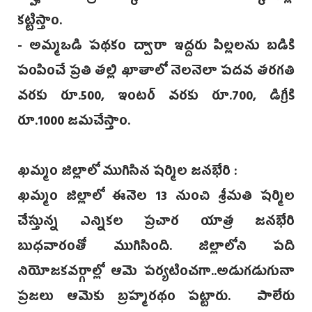
కట్టిస్తాం.
- అమ్మఒడి పథకం ద్వారా ఇద్దరు పిల్లలను బడికి
పంపించే ప్రతి తల్లి ఖాతాలో నెలనెలా పదవ తరగతి
వరకు రూ.500, ఇంటర్ వరకు రూ.700, డిగ్రీకి
రూ.1000 జమచేస్తాం.
ఖమ్మం జిల్లాలో ముగిసిన షర్మిల జనభేరి :
ఖమ్మం జిల్లాలో ఈనెల 13 నుంచి శ్రీమతి షర్మిల
చేస్తున్న ఎన్నికల ప్రచార యాత్ర జనభేరి
బుధవారంతో ముగిసింది. జిల్లాలోని పది
నియోజకవర్గాల్లో ఆమె పర్యటించగా..అడుగడుగునా
ప్రజలు ఆమెకు బ్రహ్మరథం పట్టారు. పాలేరు