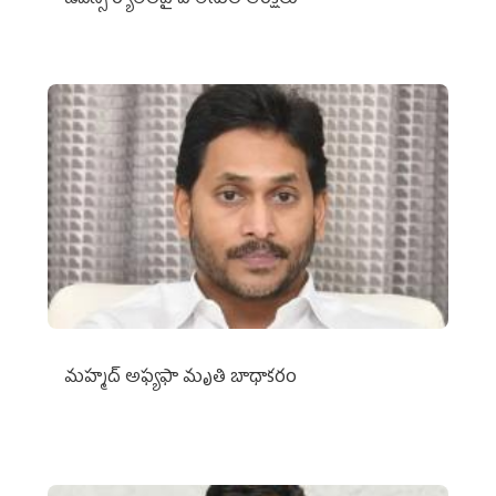
డీఎస్సీ ర్యాలీలపై పోలీసుల ఆంక్షలు
మహ్మద్‌ అఫ్యఫా మృతి బాధాకరం