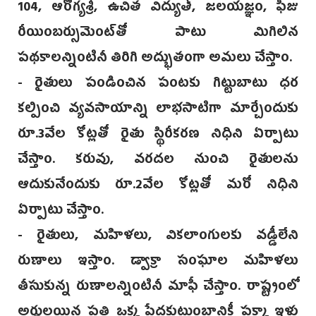
104, ఆరోగ్యశ్రీ, ఉచిత విద్యుత్, జలయజ్ఞం, ఫీజు
రీయింబర్సుమెంట్‌తో పాటు మిగిలిన
పథకాలన్నింటినీ తిరిగి అద్భుతంగా అమలు చేస్తాం.
- రైతులు పండించిన పంటకు గిట్టుబాటు ధర
కల్పించి వ్యవసాయాన్ని లాభసాటిగా మార్చేందుకు
రూ.3వేల కోట్లతో రైతు స్థిరీకరణ నిధిని ఏర్పాటు
చేస్తాం. కరువు, వరదల నుంచి రైతులను
ఆదుకునేందుకు రూ.2వేల కోట్లతో మరో నిధిని
ఏర్పాటు చేస్తాం.
- రైతులు, మహిళలు, వికలాంగులకు వడ్డీలేని
రుణాలు ఇస్తాం. డ్వాక్రా సంఘాల మహిళలు
తీసుకున్న రుణాలన్నింటినీ మాఫీ చేస్తాం. రాష్ట్రంలో
అర్హులయిన ప్రతి ఒక్క పేదకుటుంబానికీ పక్కా ఇళ్లు