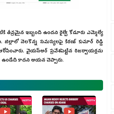
టికి తీవ్రమైన ఇబ్బంది ఉందని రైల్వే కోడూరు ఎమ్మెల్యే
ు. జిల్లాలో నెలకొన్న సమస్యలపై కిరణ్ కుమార్ రెడ్డి
ఆరోపించారు. వైయస్ఆర్ ప్రవేశపెట్టిన రిజర్వాయర్లను
ర్పడి ఉండేది కాదని ఆయన చెప్పారు.