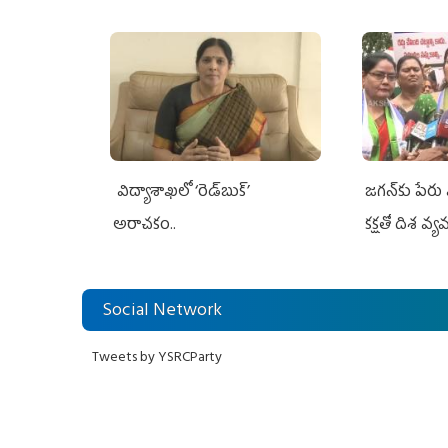
విద్యాశాఖలో ‘రెడ్‌బుక్’
జగన్‌కు పేర
అరాచకం..
కక్షతో దిశ వ్య‌
Social Network
Tweets by YSRCParty