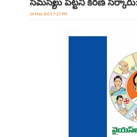
సమస్యలు పట్టని కిరణ్ సర్కారు:
14 May 2013 7:22 PM