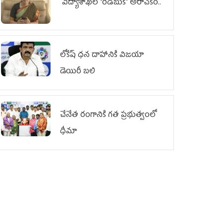
విద్యాశాఖలో ‘రెడ్‌బుక్’ అరాచకం..
లోకేష్ ధ‌న దాహానికి విజ‌యా
డెయిరీ బ‌లి
చేనేత రంగానికి గత ప్రభుత్వంలో
ధీమా