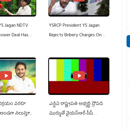
YS Jagan NDTV
YSRCP President YS Jagan
 Power Deal Has
Rejects Bribery Charges On
Do With Adani: YS
Adani, Threatens Defamation
ts US Charges
Suit Against Media Groups
 విక్రయం వరకూ
ఎన్డీఏ రాష్ట్ర‌ప‌తి అభ్య‌ర్థి ద్రౌప‌ది
అండగా నిలుస్తూ..
ముర్ముతో వైయ‌స్ఆర్ సీపీ
అధ్య‌క్షులు, సీఎం వైయ‌స్ జ‌గ‌న్,