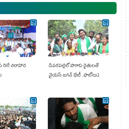
ఎమ్మెల్యేలు, ఎంపీల స‌మావేశం
పీ రిలే నిరాహార
దేవరపల్లిలో పొగాకు రైతులతో
లు
వైయస్ జగన్ భేటీ ..ఫొటోలు2