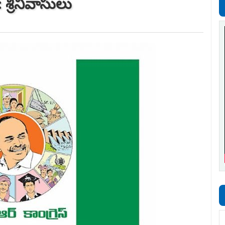
 శ్రీనివాసులు