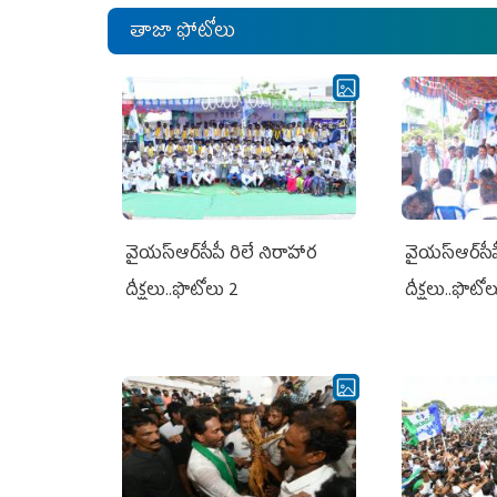
తాజా ఫోటోలు
వైయ‌స్ఆర్‌సీపీ రిలే నిరాహార
వైయ‌స్ఆర్‌సీ
దీక్షలు..ఫొటోలు 2
దీక్షలు..ఫొటో