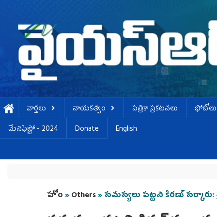
Skip to main content
వార్తలు
నాయకత్వం
పత్రికా ప్రకటనలు
ఫోటోలు
మేనిఫెస్టో - 2024
Donate
English
You are here
హోం
»
Others
» సమస్యలు పట్టని కిరణ్ సర్కారు: శ