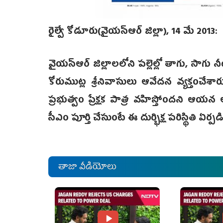
రైల్వే కోడూరు(వైయస్ఆర్ జిల్లా), 14 మే 2013:
వైయస్ఆర్ జిల్లాలలోని పల్లెల్లో తాగు, సాగు నీ
కోరుముట్ల శ్రీనివాసులు ఆవేదన వ్యక్తంచేశార
ప్రభుత్వం ప్రేక్షక పాత్ర వహిస్తోందని ఆయన 
సీఎం పూర్తి చేసుంటే ఈ దుర్భిక్ష పరిస్థితి ఏ
తాజా వీడియోలు