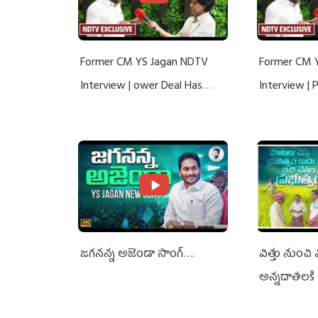
Former CM YS Jagan NDTV
Former CM 
Interview | ower Deal Has
Interview |
Nothing To Do With Adani: YS
Nothing To 
Jagan Rejects US Charges
Jagan Rejec
జగనన్న అజెండా సాంగ్….
విత్తు నుంచి
అన్నదాతలకి 