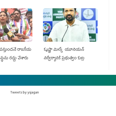
ు వస్తుందనే రాజకీయ
కృష్ణా మిల్క్‌ యూనియన్‌
వ‌స్థ‌ను రద్దు చేశారు
నిర్వీర్యానికి ప్రభుత్వం కుట్ర
Tweets by ysjagan