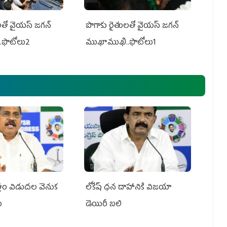
తో వైయ‌స్ జ‌గ‌న్
పొగాకు రైతుల‌తో వైయ‌స్ జ‌గ‌న్
.ఫొటోలు2
ముఖాముఖి..ఫొటోలు1
పత్రం విడుదల వెనుక
లోకేష్ ధ‌న దాహానికి విజ‌యా
ు
డెయిరీ బ‌లి