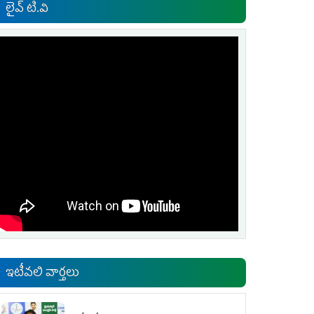
లైవ్ టి.వి
ఇటీవలి వార్తలు