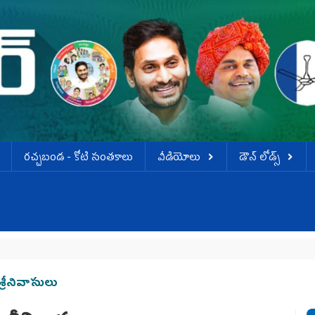
ర‌చ్చ‌బండ‌ - కోటి సంత‌కాలు
వీడియోలు
డౌన్ లోడ్స్
్రీనివాసులు