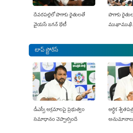
దేవరపల్లిలో పొగాకు రైతులతో
పొగాకు రైతుల‌
వైయస్ జగన్ భేటీ
ముఖాముఖి.
టాప్ స్టోరీస్
డీఎస్సీ అక్రమాలపై ప్రభుత్వం
ఆర్థిక శ్వేత
సమాధానం చెప్పాల్సిందే
అనుమానాల