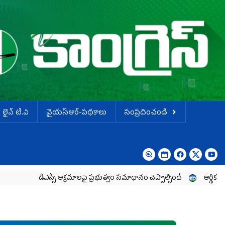
లైవ్ టి.వి
వైయస్ఆర్-పథకాలు
సంప్రదించండి
డీఎస్సీ అక్రమాలపై ప్రభుత్వం సమాధానం చెప్పాల్సిందే
ఆర్థిక శ్వేతపత్రం 