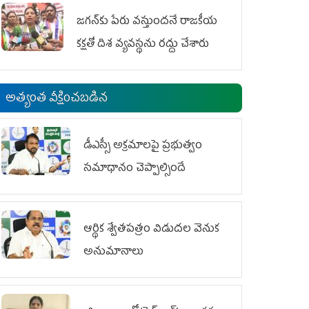
జగన్‌కు పేరు వస్తుందనే రాజకీయ
కక్షతో దిశ వ్య‌వ‌స్థ‌ను రద్దు చేశారు
అత్యంత వీక్షించబడిన
డీఎస్సీ అక్రమాలపై ప్రభుత్వం
సమాధానం చెప్పాల్సిందే
ఆర్థిక శ్వేతపత్రం విడుదల వెనుక
అనుమానాలు