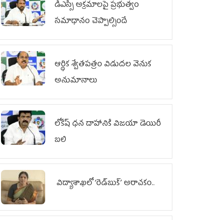
డీఎస్సీ అక్రమాలపై ప్రభుత్వం
సమాధానం చెప్పాల్సిందే
ఆర్థిక శ్వేతపత్రం విడుదల వెనుక
అనుమానాలు
లోకేష్ ధ‌న దాహానికి విజ‌యా డెయిరీ
బ‌లి
విద్యాశాఖలో ‘రెడ్‌బుక్’ అరాచకం..