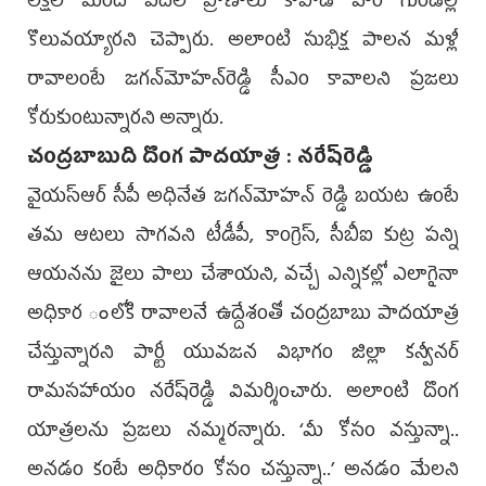
లక్షల మంది పేదల ప్రాణాలు కాపాడి వారి గుండెల్లో
కొలువయ్యారని చెప్పారు. అలాంటి సుభిక్ష పాలన మళ్లీ
రావాలంటే జగన్‌మోహన్‌రెడ్డి సీఎం కావాలని ప్రజలు
కోరుకుంటున్నారని అన్నారు.
చంద్రబాబుది దొంగ పాదయాత్ర : నరేష్‌రెడ్డి
వైయస్ఆర్ సీపీ అధినేత జగన్‌మోహన్‌ రెడ్డి బయట ఉంటే
తమ ఆటలు సాగవని టీడీపీ, కాంగ్రెస్, సీబీఐ కుట్ర పన్ని
ఆయనను జైలు పాలు చేశాయని, వచ్చే ఎన్నికల్లో ఎలాగైనా
అధికార ంలోకి రావాలనే ఉద్దేశంతో చంద్రబాబు పాదయాత్ర
చేస్తున్నారని పార్టీ యువజన విభాగం జిల్లా కన్వీనర్
రామసహాయం నరేష్‌రెడ్డి విమర్శించారు. అలాంటి దొంగ
యాత్రలను ప్రజలు నమ్మరన్నారు. ‘మీ కోసం వస్తున్నా..
అనడం కంటే అధికారం కోసం చస్తున్నా..’ అనడం మేలని