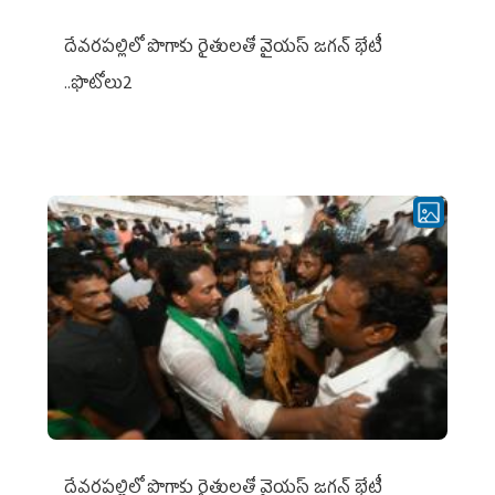
దేవరపల్లిలో పొగాకు రైతులతో వైయస్ జగన్ భేటీ
..ఫొటోలు2
దేవరపల్లిలో పొగాకు రైతులతో వైయస్ జగన్ భేటీ