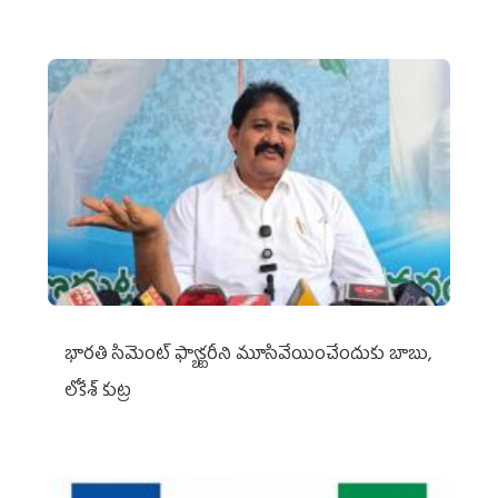
భారతి సిమెంట్ ఫ్యాక్టరీని మూసివేయించేందుకు బాబు,
లోకేశ్ కుట్ర