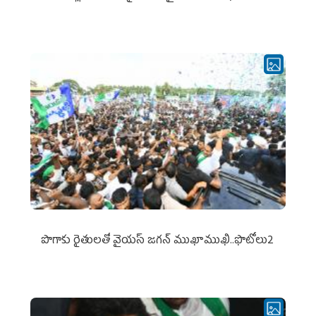
పొగాకు రైతుల‌తో వైయ‌స్ జ‌గ‌న్ ముఖాముఖి..ఫొటోలు2