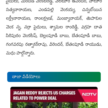
సైదులు, మందడి వెంకటరెడ్డి, వెలటూరి ఉపేందర్, వాలూరి
సత్యనారాయణ, ఎండపల్లి వెంకయ్య, చిన్నబోయిన
లక్ష్మీనారాయణ, రాంలక్ష్మణ్, మంజ్యానాయక్, తుపాకుల
వెంక న్న, నర్రా సైదులు, శ్యామల రాంరెడ్డి, విగ్రహ దాత
సిరిపురం వెంకటేష్, బెల్లంపూడి బాబు, బేతంపూడి బాబు,
గంగవరపు రత్నాకర్‌రావు, వీరెందర్, బేతంపూడి రాయుడు,
మధు పాల్గొన్నారు.
తాజా వీడియోలు