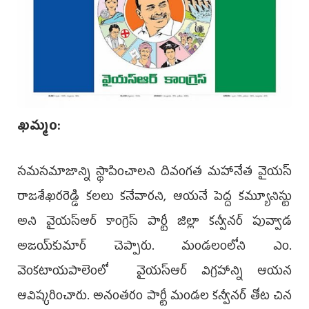
ఖమ్మం:
సమసమాజాన్ని స్థాపించాలని దివంగత మహానేత వైయస్
రాజశేఖరరెడ్డి కలలు కనేవారని, ఆయనే పెద్ద కమ్యూనిస్టు
అని వైయస్ఆర్ కాంగ్రెస్ పార్టీ జిల్లా కన్వీనర్ పువ్వాడ
అజయ్‌కుమార్ చెప్పారు. మండలంలోని ఎం.
వెంకటాయపాలెంలో వైయస్ఆర్ విగ్రహాన్ని ఆయన
ఆవిష్కరించారు. అనంతరం పార్టీ మండల కన్వీనర్ తోట చిన