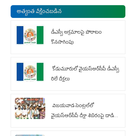
అత్యంత వీక్షించబడిన
డీఎస్సీ అక్రమాలపై పోరాటం
కొనసాగింపు
కోడుమూరులో వైయ‌స్ఆర్‌సీపీ డీఎస్సీ
రిలే దీక్షలు
విజయవాడ సెంట్రల్‌లో
వైయ‌స్ఆర్‌సీపీ దీక్షా శిబిరంపై దాడి
దుర్మార్గం