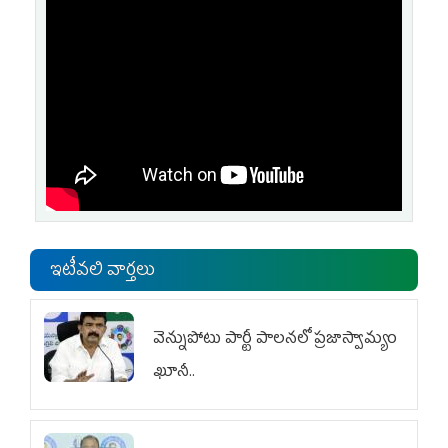
ఇటీవలి వార్తలు
వెన్నుపోటు పార్టీ పాలనలో ప్రజాస్వామ్యం
ఖూనీ..