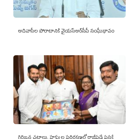
ఆదివాసీల పోరాటానికి వైయ‌స్ఆర్‌సీపీ సంఘీభావం
గిరిజన చట్టాలు, హక్కుల పరిరక్షణలో రాజీపడే ప్రసక్తే