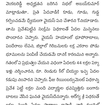
వెంకటరెడ్డి అధ్యక్షతన జరిగిన సభలో అజయ్‌కుమార్
మాట్లాడుతూ.. ప్రతి పేదవాడికి కూడు, గూడు, గుడ్డ
కల్పించడమే ధ్యేయంగా వైయస్ పని చేశారని కొనియాడారు.
తాను ప్రవేశపెట్టిన సంక్షేమ పథకాలతో పేదల మన్ననలు
పొందారని చెప్పారు. వైయస్ హయాంలో భూపోరాటాలు,
పందేరాలు లేవని, జిల్లాలో గిరిజనులకు లక్ష ఎకరాల పోడు
భూములను పంపిణీ చేయడమే దానికి కారణమని అన్నారు.
గతంలో ఏ ప్రభుత్వం చేయని విధంగా పేదలకు 44 లక్షల పక్కా
ఇళ్లు నిర్మించారని, రూ. రెండుకు కిలో బియ్యం ఇచ్చి పేదల
కడుపు నింపారని చెప్పారు. ఫీజు రియింబర్సుమెంట్ పథకాన్ని
ప్రవేశ పెట్టి లక్షల మంది విద్యార్థుల భవిష్యత్తుకు బంగారు
బాటలు వేసిన ఘనత వైయస్‌దేనన్నారు. ఆరోగ్య శ్రీ పథకంతో