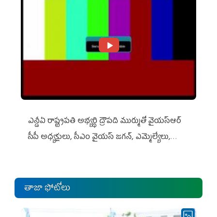
ఎన్డీఏ రాష్ట్ర‌ప‌తి అభ్య‌ర్థి ద్రౌప‌ది ముర్ముతో వైయ‌స్ఆర్
సీపీ అధ్య‌క్షులు, సీఎం వైయ‌స్ జ‌గ‌న్, ఎమ్మెల్యేలు,
ఎంపీల స‌మావేశం
తాజా ఫోటోలు