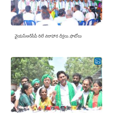
వైయ‌స్ఆర్‌సీపీ రిలే నిరాహార దీక్షలు..ఫొటోలు