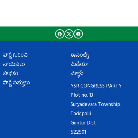
పార్టీ గురించి
ఈవెంట్స్
నాయకులు
మీడియా
సాధకం
న్యూస్
పార్టీ సభ్యులు
YSR CONGRESS PARTY
Plot no. 13
Suryadevara Township
Tadepalli
Guntur Dist
522501