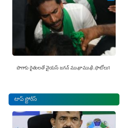
పొగాకు రైతుల‌తో వైయ‌స్ జ‌గ‌న్ ముఖాముఖి..ఫొటోలు1
టాప్ స్టోరీస్