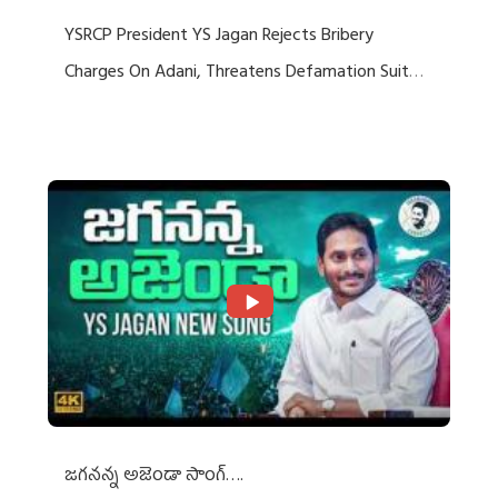
YSRCP President YS Jagan Rejects Bribery
Charges On Adani, Threatens Defamation Suit
Against Media Groups
జగనన్న అజెండా సాంగ్….