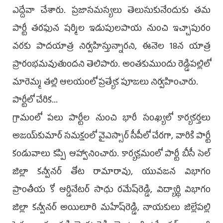
ఎద్దేవా చేశారు. ప్రజాసమస్యలు తెలుసుకునేందుకు తమ
పార్టీ తరఫున షర్మిల ఇడుపులపాయ నుంచి ఇచ్చాపురం
వరకు పాదయాత్ర నిర్వహిస్తున్నారని, ఈనెల 18న యాత్ర
ప్రారంభమవుతుందని తెలిపారు. అంతకుముందు రెడ్డిపల్లిలో
మారెమ్మ తల్లి ఆలయంలో ప్రత్యేక పూజలు నిర్వహించారు.
పార్టీలో చేరిక...
గ్రామంలో పలు పార్టీల నుంచి భారీ సంఖ్యలో కార్యకర్తలు
అజయ్‌కుమార్ సమక్షంలో వైఎస్సార్ సీపీలో చేరగా, వారికి పార్టీ
కండువాలు కప్పి ఆహ్వానించారు. కార్యక్రమంలో పార్టీ బీసీ సెల్
జిల్లా కన్వీనర్ తోట రామారావు, యువజన విభాగం
ప్రాంతీయ కో ఆర్డినేటర్ సాధు రమేష్‌రెడ్డి, విద్యార్థి విభాగం
జిల్లా కన్వీనర్ అయిలూరి మహేష్‌రెడ్డి, నాయకులు జిల్లేపల్లి