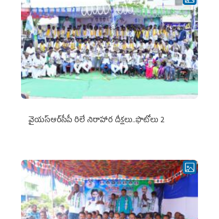
వైయ‌స్ఆర్‌సీపీ రిలే నిరాహార దీక్షలు..ఫొటోలు 2