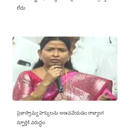
లేదు
ప్రజాస్వామ్య హక్కులను అణచివేయడం రాజ్యాంగ
స్ఫూర్తికి విరుద్ధం