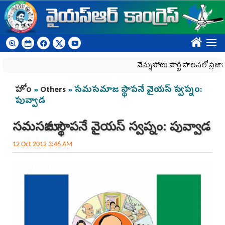
Skip to main content
????
వెన్నుపోటు పార్టీ పాలనలో ప్రజాస్వామ్యం
You are here
హోం
»
Others
» సమసమాజ స్థాపనే వైయస్ స్వప్నం:
పువ్వాడ
సమసమాజ స్థాపనే వైయస్ స్వప్నం: పువ్వాడ
12 Oct 2012 3:46 AM