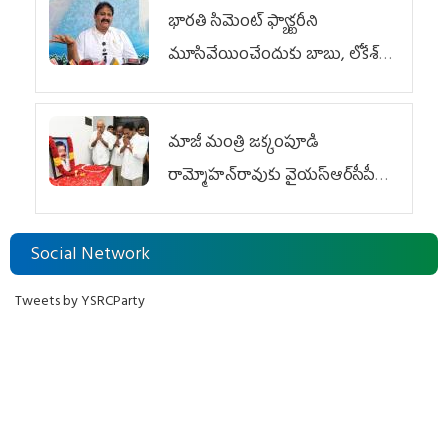
భారతి సిమెంట్ ఫ్యాక్టరీని
మూసివేయించేందుకు బాబు, లోకేశ్
కుట్ర
మాజీ మంత్రి జక్కంపూడి
రామ్మోహన్‌రావుకు వైయ‌స్ఆర్‌సీపీ
ఘన నివాళి
Social Network
Tweets by YSRCParty