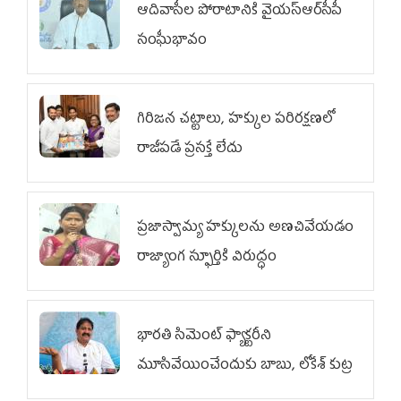
ఆదివాసీల పోరాటానికి వైయ‌స్ఆర్‌సీపీ
సంఘీభావం
గిరిజన చట్టాలు, హక్కుల పరిరక్షణలో
రాజీపడే ప్రసక్తే లేదు
ప్రజాస్వామ్య హక్కులను అణచివేయడం
రాజ్యాంగ స్ఫూర్తికి విరుద్ధం
భారతి సిమెంట్ ఫ్యాక్టరీని
మూసివేయించేందుకు బాబు, లోకేశ్ కుట్ర