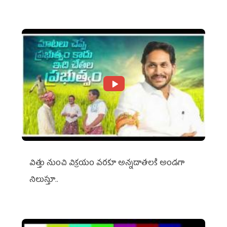
విత్తు నుంచి విక్రయం వరకూ అన్నదాతలకి అండగా
నిలుస్తూ..