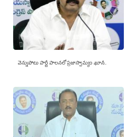
వెన్నుపోటు పార్టీ పాలనలో ప్రజాస్వామ్యం ఖూనీ..