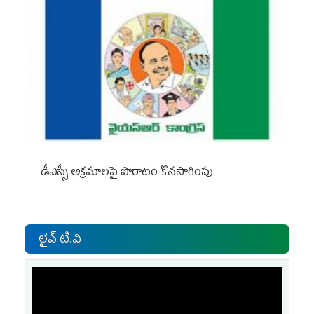
డీఎస్సీ అక్రమాలపై పోరాటం కొనసాగింపు
లైవ్ టి.వి