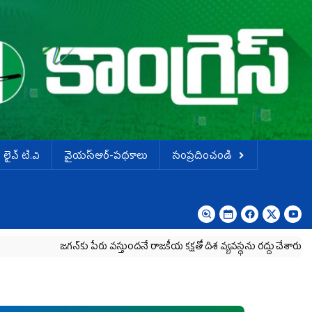
లైవ్ టి.వి
వైయస్ఆర్-పథకాలు
సంప్రదించండి
జగన్‌కు పేరు వస్తుందనే రాజకీయ కక్షతో దిశ వ్య‌వ‌స్థ‌ను రద్దు చేశారు
కృష్ణా మి