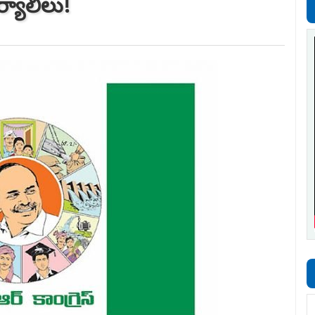
్యాలీలు!