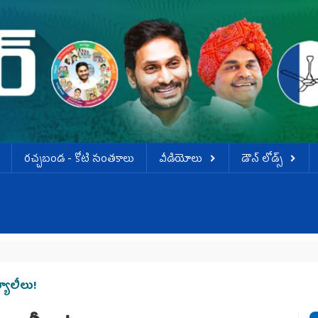
ర‌చ్చ‌బండ‌ - కోటి సంత‌కాలు
వీడియోలు
డౌన్ లోడ్స్
యాలీలు!