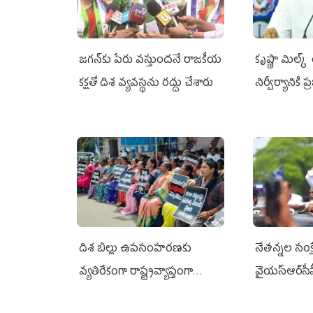
జగన్‌కు పేరు వస్తుందనే రాజకీయ
కృష్ణా మిల్క
కక్షతో దిశ వ్య‌వ‌స్థ‌ను రద్దు చేశారు
నిర్వీర్యానికి 
దిశ బిల్లు ఉపసంహరణకు
నేతన్నల సంక్ష
వ్యతిరేకంగా రాష్ట్రవ్యాప్తంగా
వైయ‌స్ఆర్‌సీప
వైయ‌స్ఆర్‌సీపీ మహిళా విభాగం
అండగా నిలిచ