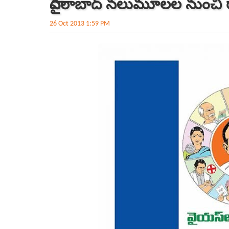
హైదరాబాద్‌ నలుమూలల నుంచీ ర
26 Oct 2013 1:59 PM