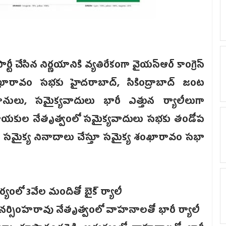
ార్టీ చేసిన నిర్ణయానికి వ్యతిరేకంగా వైయస్ఆర్ కాంగ్రె‌స్‌
 శంఖారావం సభకు హైదరాబాద్, సికింద్రాబాద్ జంట
, సమైక్యవాదులు భారీ ఎత్తున ర్యాలీలుగా
ార్టీ నాయకుల నేతృత్వంలో సమైక్యవాదులు సభకు తండోప
ా సమైక్య నినాదాలు చేస్తూ సమైక్య శంఖారావం సభా
వర్యంలో 3వేల మందితో బైక్‌ ర్యాలీ
ల్లి నర్సింహరావు నేతృత్వంలో వాహనాలతో భారీ ర్యాలీ