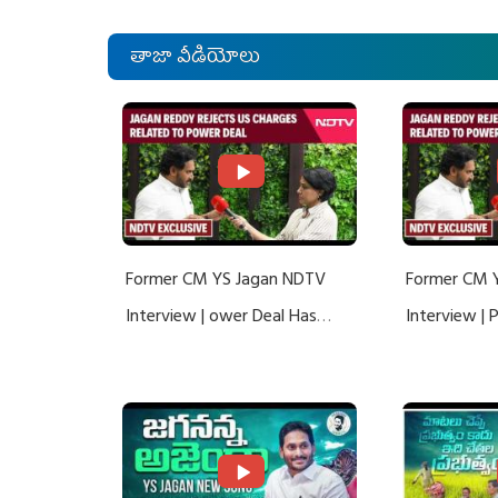
తాజా వీడియోలు
Former CM YS Jagan NDTV
Former CM 
Interview | ower Deal Has
Interview |
Nothing To Do With Adani: YS
Nothing To 
Jagan Rejects US Charges
Jagan Rejec