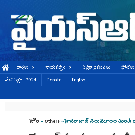
Skip to main content
వార్తలు
నాయకత్వం
పత్రికా ప్రకటనలు
ఫోటోలు
మేనిఫెస్టో - 2024
Donate
English
You are here
హోం
»
Others
» హైదరాబాద్‌ నలుమూలల నుంచీ ర్