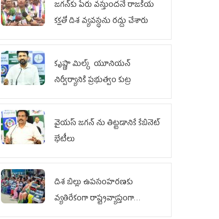
జగన్‌కు పేరు వస్తుందనే రాజకీయ
కక్షతో దిశ వ్య‌వ‌స్థ‌ను రద్దు చేశారు
కృష్ణా మిల్క్‌ యూనియన్‌
నిర్వీర్యానికి ప్రభుత్వం కుట్ర
వైయ‌స్ జగన్‌ ను తిట్టడానికే కేబినెట్‌
భేటీలు
దిశ బిల్లు ఉపసంహరణకు
వ్యతిరేకంగా రాష్ట్రవ్యాప్తంగా
వైయ‌స్ఆర్‌సీపీ మహిళా విభాగం