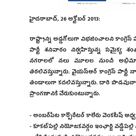
హైదరాబాద్, 26 అక్టోబర్ 2013:
రాష్ట్రాన్ని అడ్డగోలుగా విభజించాలని కాంగ్రెస్‌ ప
పార్టీ శనివారం నిర్వహిస్తున్న సమైక్య
నగరాలలో నలు మూలల నుంచీ అభిమానులు
తరలివస్తున్నారు. వైయస్ఆర్‌ కాంగ్రెస్‌ ప
తండాలుగా కదలివస్తున్నారు. దారి పొడవున
ప్రాంగణానికి చేరుకుంటున్నారు.
- అంబర్‌పేట కార్పొరేటర్ కాలేరు వెంకటే‌ష్ ఆధ్
- కూకట్‌పల్లి నియోజకవర్గం ఇంఛార్జి వడ్డేప