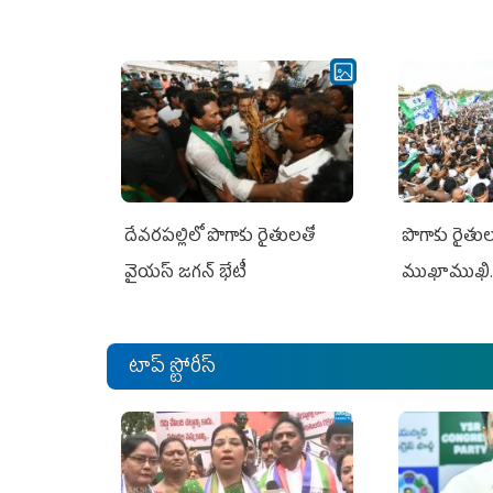
దేవరపల్లిలో పొగాకు రైతులతో
పొగాకు రైతుల‌
వైయస్ జగన్ భేటీ
ముఖాముఖి.
టాప్ స్టోరీస్