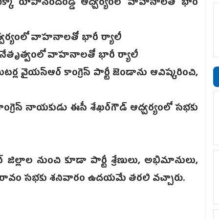
ముక్కా రూపానందరెడ్డి ఆధ్వర్యంలో వాహనాలతో భారీ
ధ్వర్యంలో వాహనాలతో భారీ ర్యాలీ
ెడ్డి నేతృత్వంలో వాహనాలతో భారీ ర్యాలీ
ీటర్ల వై‌యస్ఆర్ ‌కాంగ్రెస్‌ పార్టీ జెండాను ఆవిష్కరించి,
‌కాంగ్రెస్ ‌నాయకుడు ఈసీ శేఖర్‌గౌడ్ ఆధ్వర్యంలో సభకు
ిల్లాల నుంచి కూడా పార్టీ శ్రేణులు, అభిమానులు,
ఖారావం సభకు శనివారం ఉదయమే తరలి వచ్చారు.