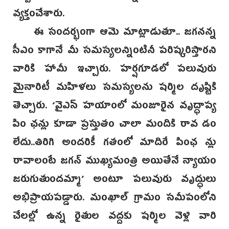
వ్యక్తంచేశారు.
ఈ సందర్భంగా ఆమె మాట్లాడుతూ.. జగనన్న
సీఎం కాగానే మీ సమస్యలన్నింటినీ పరిష్కరిస్తారని
వారికి హామీ ఇచ్చారు. హర్షగూడలో పలువురు
మైనారిటీ మహిళలు సమస్యలను షర్మిల దృష్టికి
తెచ్చారు. ‘వైఎస్ హయాంలో మంజూరైన వృద్ధాప్య
పిం ఛన్లు కూడా ప్రస్తుతం చాలా మందికి రావ డం
లేదు..తిరిగి అందరికీ గతంలో మాదిరే పింఛ న్లు
రావాలంటే జగన్ ముఖ్యమంత్రి అయితేనే న్యాయం
జరుగుతుందమ్మా’ అంటూ పలువురు వృద్ధులు
అభిప్రాయపడ్డారు. మంఖాల్ గ్రామం సమీపంలోని
చేలల్లో ఉన్న రైతుల వద్దకు షర్మిల వెళ్లి వారి