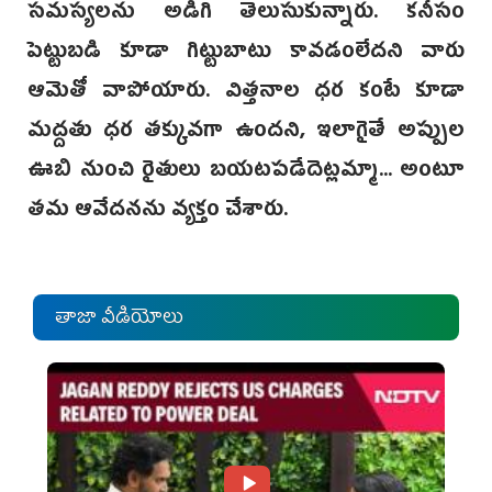
సమస్యలను అడిగి తెలుసుకున్నారు. కనీసం
పెట్టుబడి కూడా గిట్టుబాటు కావడంలేదని వారు
ఆమెతో వాపోయారు. విత్తనాల ధర కంటే కూడా
మద్దతు ధర తక్కువగా ఉందని, ఇలాగైతే అప్పుల
ఊబి నుంచి రైతులు బయటపడేదెట్లమ్మా... అంటూ
తమ ఆవేదనను వ్యక్తం చేశారు.
తాజా వీడియోలు