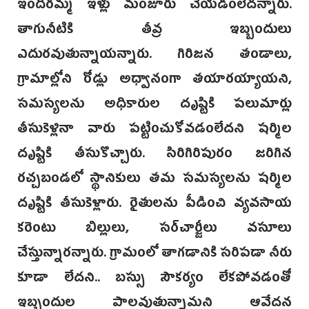
ఇందిరమ్మ ఇళ్లు మంజూరు చేయడంలేదన్నారు.
తాగునీటికి తీవ్ర ఇబ్బందులు
ఎదురవుతున్నాయన్నారు. గిరిజన తండాలు,
గ్రామాల్లోని రోడ్లు అధ్వానంగా తయారయ్యాయని,
సమస్యలను అధికారుల దృష్టికి పలుమార్లు
తీసుకెళ్లినా వారు పట్టించుకోవడంలేదని షర్మిల
దృష్టికి తీసుకొచ్చారు. సిరిగిరిపురం జరిగిన
రచ్చబండలో స్థానికులు తమ సమస్యలను షర్మిల
దృష్టికి తీసుకెళ్లారు. రైతులను పీడించి వ్యవసాయ
కరెంటు బిల్లులు, సర్‌చార్జీలు వసూలు
చేస్తున్నారన్నారు. గ్రామంలో తాగడానికి సరిపడా నీరు
కూడా లేదని.. బస్సు సౌకర్యం లేకపోవడంతో
ఇబ్బందుల పాలవుతున్నామని ఆవేదన