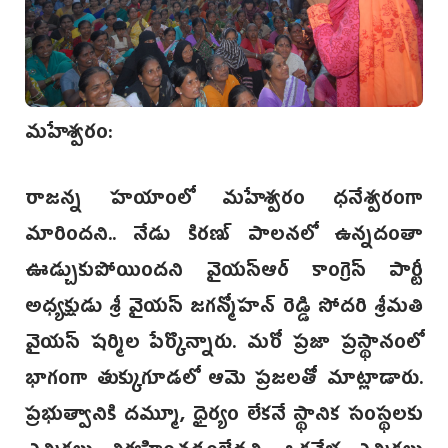
మహేశ్వరం:
రాజన్న హయాంలో మహేశ్వరం ధనేశ్వరంగా
మారిందని.. నేడు కిరణ్ పాలనలో ఉన్నదంతా
ఊడ్చుకుపోయిందని వైయస్ఆర్ కాంగ్రెస్ పార్టీ
అధ్యక్షుడు శ్రీ వైయస్ జగన్మోహన్ రెడ్డి సోదరి శ్రీమతి
వైయస్ షర్మిల పేర్కొన్నారు. మరో ప్రజా ప్రస్థానంలో
భాగంగా తుక్కుగూడలో ఆమె ప్రజలతో మాట్లాడారు.
ప్రభుత్వానికి దమ్మూ, ధైర్యం లేకనే స్థానిక సంస్థలకు