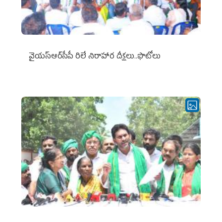
వైయ‌స్ఆర్‌సీపీ రిలే నిరాహార దీక్షలు..ఫొటోలు