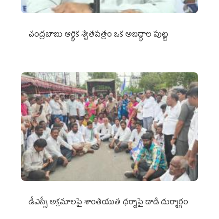
చంద్రబాబు ఆర్థిక శ్వేతపత్రం ఒక అబద్ధాల పుట్ట
డీఎస్సీ అక్రమాలపై శాంతియుత ధర్నాపై దాడి దుర్మార్గం