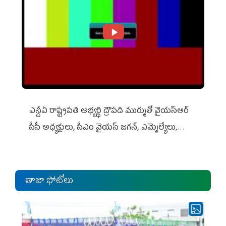
ఎన్డీఏ రాష్ట్ర‌ప‌తి అభ్య‌ర్థి ద్రౌప‌ది ముర్ముతో వైయ‌స్ఆర్
సీపీ అధ్య‌క్షులు, సీఎం వైయ‌స్ జ‌గ‌న్, ఎమ్మెల్యేలు,
ఎంపీల స‌మావేశం
తాజా ఫోటోలు