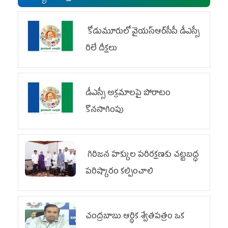
కోడుమూరులో వైయ‌స్ఆర్‌సీపీ డీఎస్సీ
రిలే దీక్షలు
డీఎస్సీ అక్రమాలపై పోరాటం
కొనసాగింపు
గిరిజన హక్కుల పరిరక్షణకు చట్టబద్ధ
పరిష్కారం కల్పించాలి
చంద్రబాబు ఆర్థిక శ్వేతపత్రం ఒక