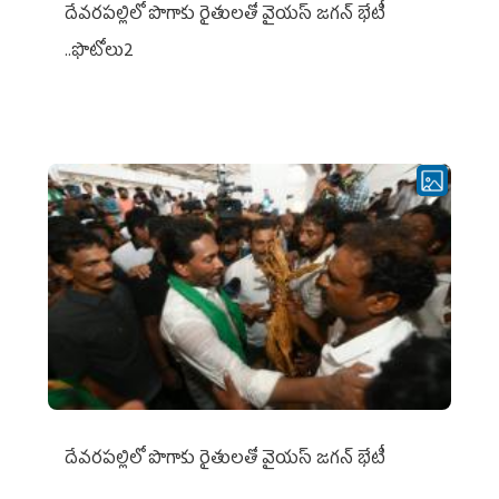
దేవరపల్లిలో పొగాకు రైతులతో వైయస్ జగన్ భేటీ
..ఫొటోలు2
దేవరపల్లిలో పొగాకు రైతులతో వైయస్ జగన్ భేటీ