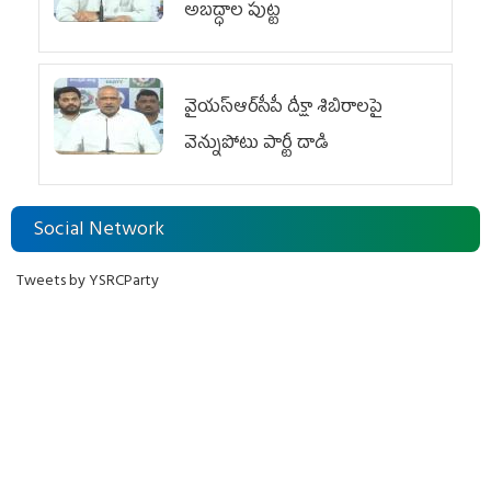
అబద్ధాల పుట్ట
వైయ‌స్ఆర్‌సీపీ దీక్షా శిబిరాలపై
వెన్నుపోటు పార్టీ దాడి
Social Network
Tweets by YSRCParty