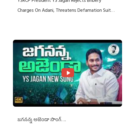
YSRCP President YS Jagan Rejects Bribery
Charges On Adani, Threatens Defamation Suit
Against Media Groups
జగనన్న అజెండా సాంగ్….