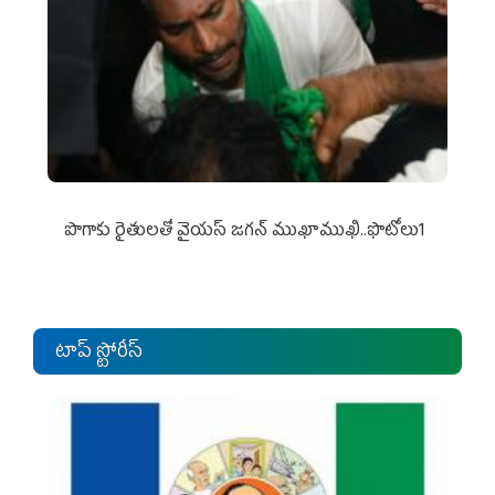
పొగాకు రైతుల‌తో వైయ‌స్ జ‌గ‌న్ ముఖాముఖి..ఫొటోలు1
టాప్ స్టోరీస్