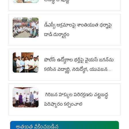
అబద్ధాల పుట్ట
డీఎస్సీ అక్రమాలపై శాంతియుత ధర్నాపై
దాడి దుర్మార్గం
పోలీస్ ఉద్యోగాల భర్తీపై వైయస్ జగన్‌ను
కలిసిన విద్యార్థి, నిరుద్యోగ, యువజన
జేఏసీ
గిరిజన హక్కుల పరిరక్షణకు చట్టబద్ధ
పరిష్కారం కల్పించాలి
అత్యంత వీక్షించబడిన