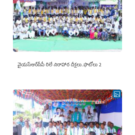
వైయ‌స్ఆర్‌సీపీ రిలే నిరాహార దీక్షలు..ఫొటోలు 2