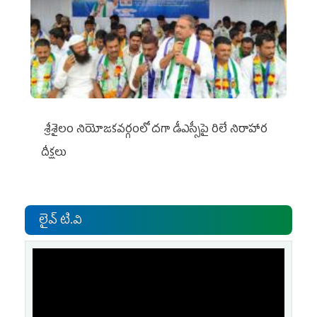
శ్రీశైలం నియోజకవర్గంలో దగా డీఎస్సీపై రిలే నిరాహార
దీక్షలు
లైవ్ టి.వి