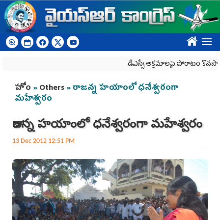
Skip to main content
????
డీఎస్సీ అక్రమాలపై పోరాటం కొనసాగింపు
You are here
హోం
»
Others
» రాజన్న హయాంలో ధనేశ్వరంగా
మహేశ్వరం
రాజన్న హయాంలో ధనేశ్వరంగా మహేశ్వరం
13 Dec 2012 12:51 PM