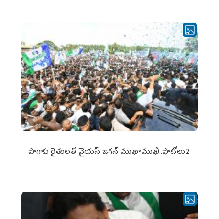
పొగాకు రైతుల‌తో వైయ‌స్ జ‌గ‌న్ ముఖాముఖి..ఫొటోలు2