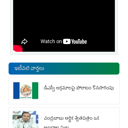
ఇటీవలి వార్తలు
డీఎస్సీ అక్రమాలపై పోరాటం కొనసాగింపు
చంద్రబాబు ఆర్థిక శ్వేతపత్రం ఒక