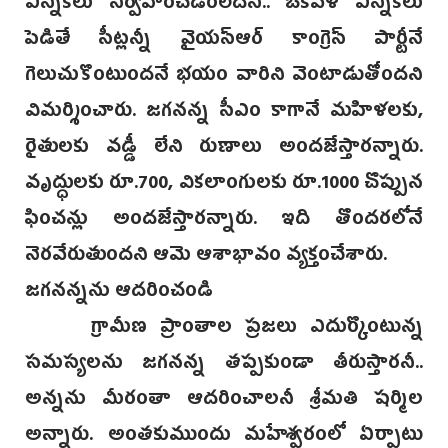
ఎన్నికలు నిర్వహించడంలేదని.. ఒకవేళ ఎన్నికలు
పెడితే సీట్లన్నీ వైయస్ఆర్ కాంగ్రెస్ పార్టీనే
గెలుచుకొంటుందనే భయం వారిని వెంటాడుతోందని
విమర్శించారు. జగనన్న సీఎం కాగానే మహిళలకు,
రైతులకు వడ్డీ లేని రుణాలు అందజేస్తారన్నారు.
వృద్ధులకు రూ.700, వికలాంగులకు రూ.1000 చొప్పున
ఫించన్లు అందజేస్తారన్నారు. ఇది తొందరలోనే
నెరవేరుతుందని ఆమె ఆశాభావం వ్యక్తంచేశారు.
జగనన్నను ఆదరించండి
గ్రామీణ ప్రాంతాల ప్రజలు ఎదుర్కొంటున్న
సమస్యలను జగనన్న తప్పకుండా తీరుస్తారనీ..
అన్నను మీరంతా ఆదరించాలనీ శ్రీమతి షర్మిల
అన్నారు. అంతకుముందు మహేశ్వరంలో ఏర్పాటు