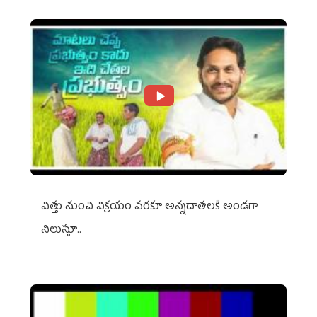
విత్తు నుంచి విక్రయం వరకూ అన్నదాతలకి అండగా
నిలుస్తూ..