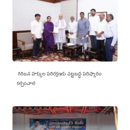
గిరిజన హక్కుల పరిరక్షణకు చట్టబద్ధ పరిష్కారం
కల్పించాలి