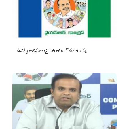
డీఎస్సీ అక్రమాలపై పోరాటం కొనసాగింపు