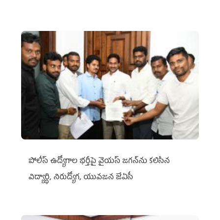
పోలీస్ ఉద్యోగాల భర్తీపై వైయస్ జగన్‌ను కలిసిన
విద్యార్థి, నిరుద్యోగ, యువజన జేఏసీ