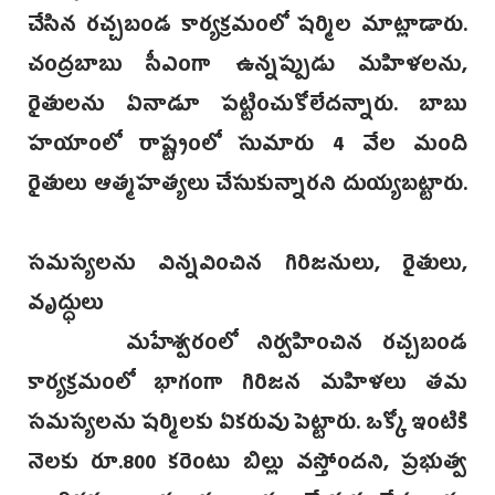
చేసిన రచ్చబండ కార్యక్రమంలో షర్మిల మాట్లాడారు.
చంద్రబాబు సీఎంగా ఉన్నప్పుడు మహిళలను,
రైతులను ఏనాడూ పట్టించుకోలేదన్నారు. బాబు
హయాంలో రాష్ట్రంలో సుమారు 4 వేల మంది
రైతులు ఆత్మహత్యలు చేసుకున్నారని దుయ్యబట్టారు.
సమస్యలను విన్నవించిన గిరిజనులు, రైతులు,
వృద్ధులు
మహేశ్వరంలో నిర్వహించిన రచ్చబండ
కార్యక్రమంలో భాగంగా గిరిజన మహిళలు తమ
సమస్యలను షర్మిలకు ఏకరువు పెట్టారు. ఒక్కో ఇంటికి
నెలకు రూ.800 కరెంటు బిల్లు వస్తోందని, ప్రభుత్వ