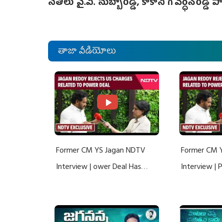
నేతలు వై.వి. సుబ్బారెడ్డి, కాకాని గోవర్ధన్‌రెడ్డి పా
తాజా వీడియోలు
Former CM YS Jagan NDTV
Former CM 
Interview | ower Deal Has
Interview |
Nothing To Do With Adani: YS
Nothing To 
Jagan Rejects US Charges
Jagan Rejec