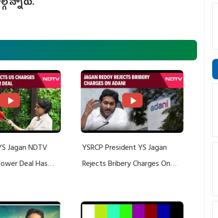
ల్గొన్నారు.
YS Jagan NDTV
YSRCP President YS Jagan
 Power Deal Has
Rejects Bribery Charges On
Do With Adani: YS
Adani, Threatens Defamation
ts US Charges
Suit Against Media Groups