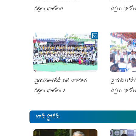
దీక్షలు..ఫొటోలు3
దీక్షలు..ఫొటో
వైయ‌స్ఆర్‌సీపీ రిలే నిరాహార
వైయ‌స్ఆర్‌సీ
దీక్షలు..ఫొటోలు 2
దీక్షలు..ఫొటో
టాప్ స్టోరీస్