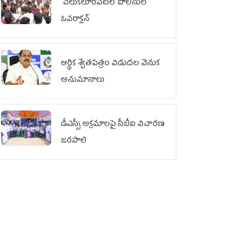
చిలుక‌లూరిపేట‌లో పోలీసుల
ఓవ‌రాక్ష‌న్‌
ఆర్థిక శ్వేతపత్రం విడుదల వెనుక
అనుమానాలు
డీఎస్సీ అక్రమాలపై సీబీఐ విచారణ
జరపాలి