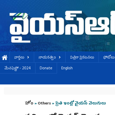
Skip to main content
వార్తలు
నాయకత్వం
పత్రికా ప్రకటనలు
ఫోటోలు
మేనిఫెస్టో - 2024
Donate
English
You are here
హోం
»
Others
» ప్రతి ఇంట్లో వైయస్ వెలుగులు