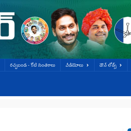
ర‌చ్చ‌బండ‌ - కోటి సంత‌కాలు
వీడియోలు
డౌన్ లోడ్స్