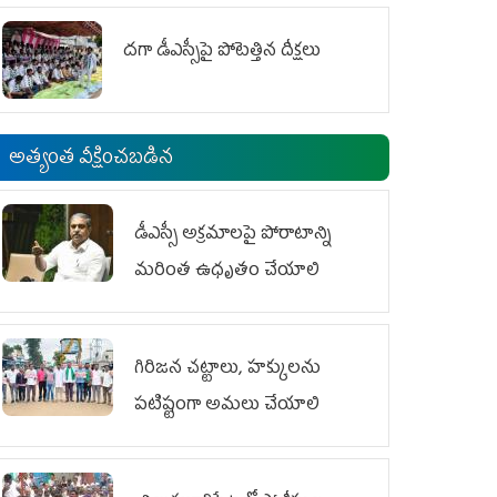
దగా డీఎస్సీపై పోటెత్తిన దీక్షలు
అత్యంత వీక్షించబడిన
డీఎస్సీ అక్రమాలపై పోరాటాన్ని
మరింత ఉధృతం చేయాలి
గిరిజన చట్టాలు, హక్కులను
పటిష్టంగా అమలు చేయాలి