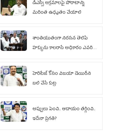
డీఎస్సీ అక్రమాలపై పోరాటాన్ని
మరింత ఉధృతం చేయాలి
శాంతియుతంగా నిరసన తెలిపే
హక్కును కాలరాసే అధికారం ఎవరికీ
లేదు
హెరిటేజ్ కోసం విజయా డెయిరీని
బలి చేసే కుట్ర‌
అప్పులు పెంచి.. ఆదాయం తగ్గించి..
ఇదేనా ప్రగతి?