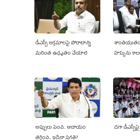
డీఎస్సీ అక్రమాలపై పోరాటాన్ని
శాంతియుతంగ
మరింత ఉధృతం చేయాలి
హక్కును కాల
ఎవరికీ లేదు
అప్పులు పెంచి.. ఆదాయం
దగా డీఎస్సీపై 
తగ్గించి.. ఇదేనా ప్రగతి?