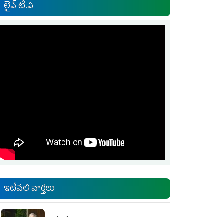
లైవ్ టి.వి
ఇటీవలి వార్తలు