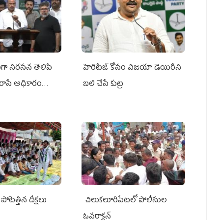
ా నిరసన తెలిపే
హెరిటేజ్ కోసం విజయా డెయిరీని
రాసే అధికారం
బలి చేసే కుట్ర‌
పోటెత్తిన దీక్షలు
చిలుక‌లూరిపేట‌లో పోలీసుల
ఓవ‌రాక్ష‌న్‌