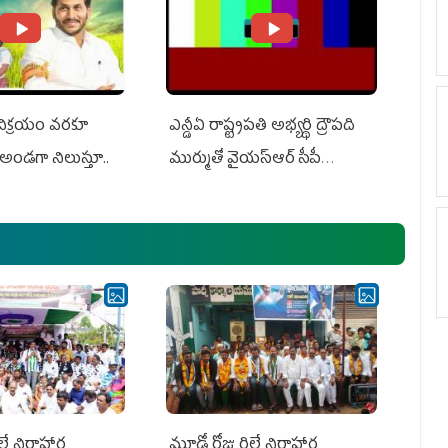
 విక్రయం వరకూ
ఎన్డీఏ రాష్ట్ర‌ప‌తి అభ్య‌ర్థి ద్రౌప‌ది
అండగా నిలుస్తూ..
ముర్ముతో వైయ‌స్ఆర్ సీపీ
అధ్య‌క్షులు, సీఎం వైయ‌స్ జ‌గ‌న్,
ఎమ్మెల్యేలు, ఎంపీల స‌మావేశం
లే నిరాహార
మూడో రోజు రిలే నిరాహార