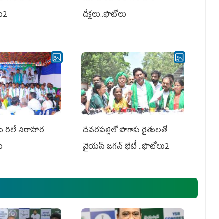
లు2
దీక్షలు..ఫొటోలు
పీ రిలే నిరాహార
దేవరపల్లిలో పొగాకు రైతులతో
లు
వైయస్ జగన్ భేటీ ..ఫొటోలు2