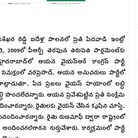
ఖర రెడ్డి ఐదేళ్ల పాలనలో ప్రతీ పేదవాడి ఇంట్లో
 2009లో పీఆర్పీ తరఫున తిరుపతి పార్లమెంట్‌కు
ైదరాబాద్‌లో ఆయన వైయస్ఆర్ కాంగ్రెస్ పార్టీ
మ సమక్షంలో వరప్రసాద్, ఆయన అనుచరులు పార్టీలో
్లాడుతూ.. పేద ప్రజలు వైయస్ హయాంలో లబ్ధి
ధి పొందలేదన్నారు. ఆయన ప్రవేశపెట్టిన ప్రతీ సంక్షేమ
దించారన్నారు. రైతులకు వైయస్ చేసిన కృషిని చూస్తే..
ందించారన్నారు. రైతు రుణమాఫీ ద్వారా రాష్ట్రంలో
దించగలిగారని గుర్తుచేశారు. కార్యక్రమంలో పార్టీ