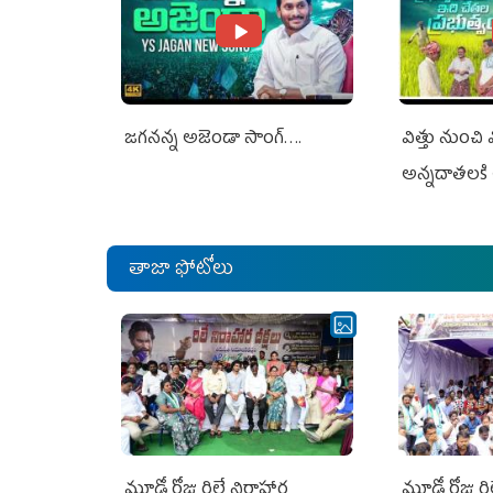
జగనన్న అజెండా సాంగ్….
విత్తు నుంచి
అన్నదాతలకి 
తాజా ఫోటోలు
మూడో రోజు రిలే నిరాహార
మూడో రోజు రి