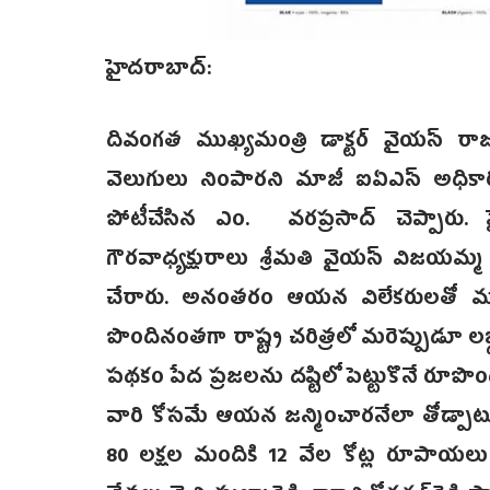
హైదరాబాద్:
దివంగత ముఖ్యమంత్రి డాక్టర్ వైయస్ రాజశే
వెలుగులు నింపారని మాజీ ఐఏఎస్ అధికారి,
పోటీచేసిన ఎం. వరప్రసాద్ చెప్పారు. హ
గౌరవాధ్యక్షురాలు శ్రీమతి వైయస్ విజయమ్
చేరారు. అనంతరం ఆయన విలేకరులతో మాట
పొందినంతగా రాష్ట్ర చరిత్రలో మరెప్పుడూ లబ్
పథకం పేద ప్రజలను దష్టిలో పెట్టుకొనే రూపొం
వారి కోసమే ఆయన జన్మించారనేలా తోడ్పాటున
80 లక్షల మందికి 12 వేల కోట్ల రూపాయలు అం