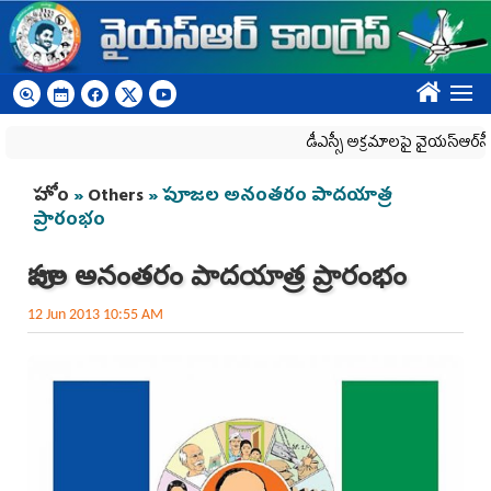
Skip to main content
????
డీఎస్సీ అక్రమాలపై వైయ‌స్ఆర్‌సీపీ ర్యా
You are here
హోం
»
Others
» పూజల అనంతరం పాదయాత్ర
ప్రారంభం
పూజల అనంతరం పాదయాత్ర ప్రారంభం
12 Jun 2013 10:55 AM