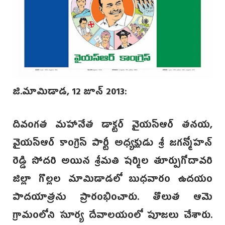
జి.మామిడాడ, 12 జూన్ 2013:
దివంగత మహానేత డాక్టర్ వైయస్ఆర్ తనయ,
వైయస్ఆర్ కాంగ్రెస్ పార్టీ అధ్యక్షుడు శ్రీ జగన్మోహన్
రెడ్డి సోదరి అయిన శ్రీమతి షర్మిల తూర్పుగోదావరి
జిల్లా గొల్లల మామిడాడలో బుధవారం ఉదయం
పాదయాత్రను ప్రారంభించారు. తొలుత ఆమె
గ్రామంలోని సూర్య దేవాలయంలో పూజలు చేశారు.