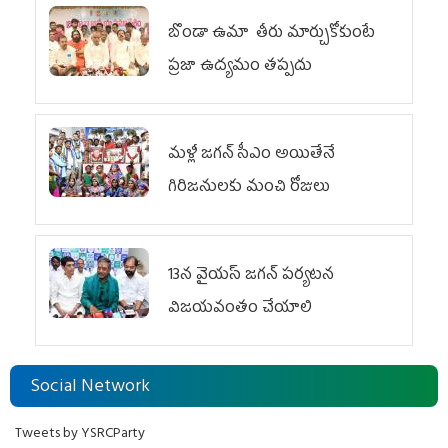
బొండా ఉమా తీరు మార్చుకోకుంటే
ప్రజా ఉద్యమం తప్పదు
మళ్లీ జగన్ సీఎం అయితేనే
గిరిజనులకు మంచి రోజులు
13న వైయస్‌ జగన్‌ పర్యటన
విజయవంతం చేయాలి
Social Network
Tweets by YSRCParty