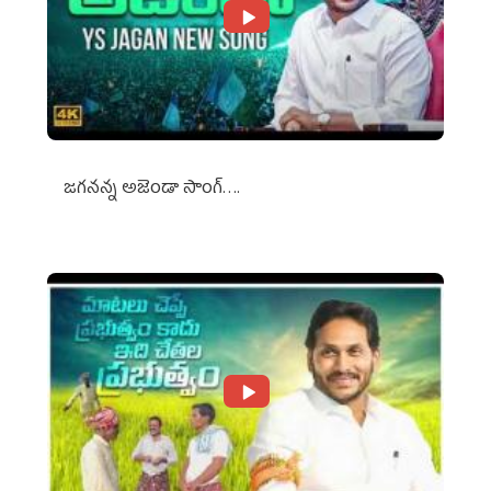
జగనన్న అజెండా సాంగ్….