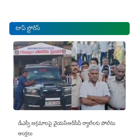
టాప్ స్టోరీస్
డీఎస్సీ అక్రమాలపై వైయ‌స్ఆర్‌సీపీ ర్యాలీలకు పోలీసు
ఆంక్షలు