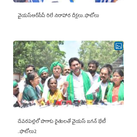
వైయ‌స్ఆర్‌సీపీ రిలే నిరాహార దీక్షలు..ఫొటోలు
దేవరపల్లిలో పొగాకు రైతులతో వైయస్ జగన్ భేటీ
..ఫొటోలు2