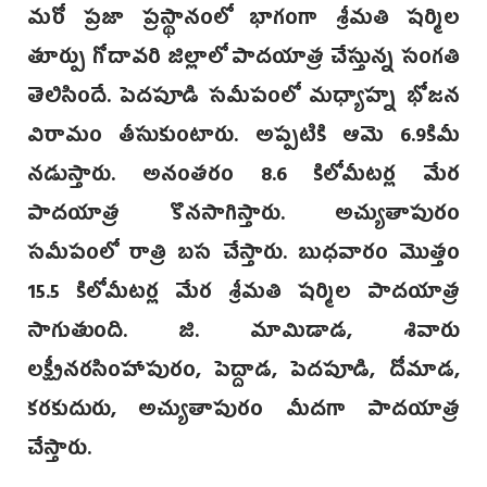
మరో ప్రజా ప్రస్థానంలో భాగంగా శ్రీమతి షర్మిల
తూర్పు గోదావరి జిల్లాలో పాదయాత్ర చేస్తున్న సంగతి
తెలిసిందే. పెదపూడి సమీపంలో మధ్యాహ్న భోజన
విరామం తీసుకుంటారు. అప్పటికి ఆమె 6.9కిమీ
నడుస్తారు. అనంతరం 8.6 కిలోమీటర్ల మేర
పాదయాత్ర కొనసాగిస్తారు. అచ్యుతాపురం
సమీపంలో రాత్రి బస చేస్తారు. బుధవారం మొత్తం
15.5 కిలోమీటర్ల మేర శ్రీమతి షర్మిల పాదయాత్ర
సాగుతుంది. జి. మామిడాడ, శివారు
లక్ష్మీనరసింహాపురం, పెద్దాడ, పెదపూడి, దోమాడ,
కరకుదురు, అచ్యుతాపురం మీదగా పాదయాత్ర
చేస్తారు.