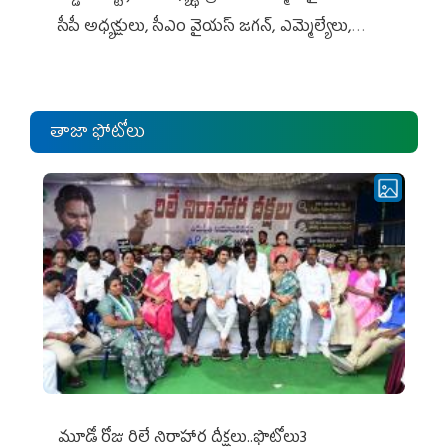
సీపీ అధ్య‌క్షులు, సీఎం వైయ‌స్ జ‌గ‌న్, ఎమ్మెల్యేలు,
ఎంపీల స‌మావేశం
తాజా ఫోటోలు
మూడో రోజు రిలే నిరాహార దీక్షలు..ఫొటోలు3