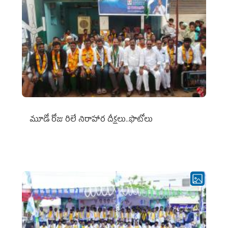
మూడో రోజు రిలే నిరాహార దీక్షలు..ఫొటోలు