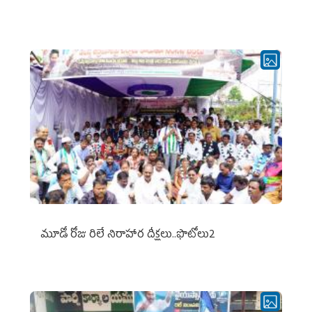
మూడో రోజు రిలే నిరాహార దీక్షలు..ఫొటోలు2