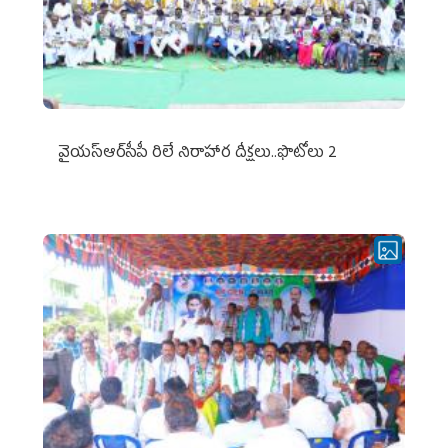
వైయ‌స్ఆర్‌సీపీ రిలే నిరాహార దీక్షలు..ఫొటోలు 2