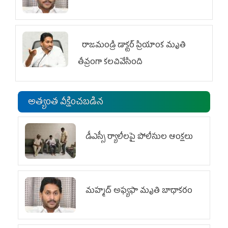
రాజమండ్రి డాక్టర్‌ ప్రియాంక మృతి
తీవ్రంగా కలచివేసింది
అత్యంత వీక్షించబడిన
డీఎస్సీ ర్యాలీలపై పోలీసుల ఆంక్షలు
మహ్మద్‌ అఫ్యఫా మృతి బాధాకరం