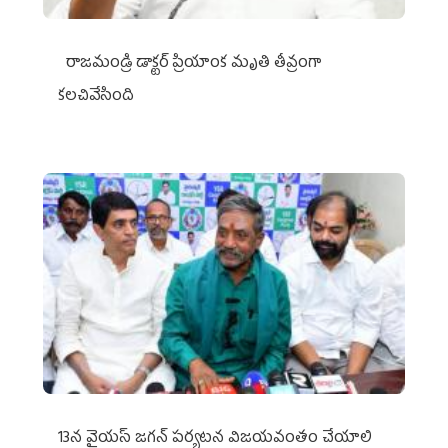
రాజమండ్రి డాక్టర్‌ ప్రియాంక మృతి తీవ్రంగా
కలచివేసింది
13న వైయస్‌ జగన్‌ పర్యటన విజయవంతం చేయాలి