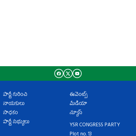
పార్టీ గురించి
ఈవెంట్స్
నాయకులు
మీడియా
సాధకం
న్యూస్
పార్టీ సభ్యులు
YSR CONGRESS PARTY
Plot no. 13