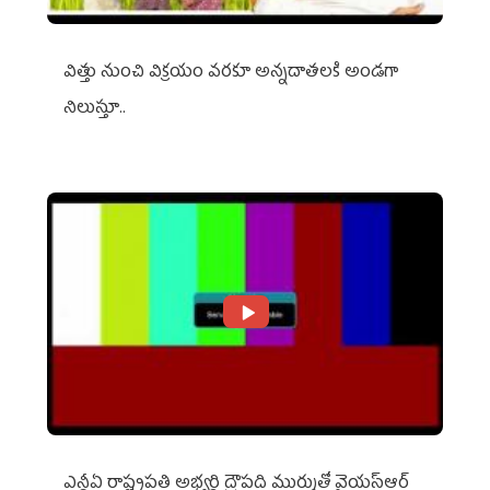
విత్తు నుంచి విక్రయం వరకూ అన్నదాతలకి అండగా
నిలుస్తూ..
ఎన్డీఏ రాష్ట్ర‌ప‌తి అభ్య‌ర్థి ద్రౌప‌ది ముర్ముతో వైయ‌స్ఆర్