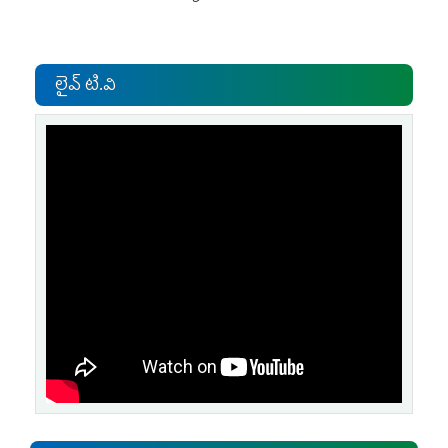
లైవ్ టి.వి