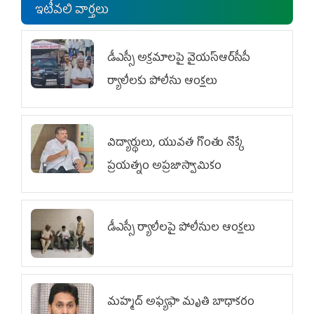
ఇటీవలి వార్తలు
డీఎస్సీ అక్రమాలపై వైయ‌స్ఆర్‌సీపీ
ర్యాలీలకు పోలీసు ఆంక్షలు
విద్యార్థులు, యువత గొంతు నొక్కే
ప్రయత్నం అప్రజాస్వామికం
డీఎస్సీ ర్యాలీలపై పోలీసుల ఆంక్షలు
మహ్మద్‌ అఫ్యఫా మృతి బాధాకరం