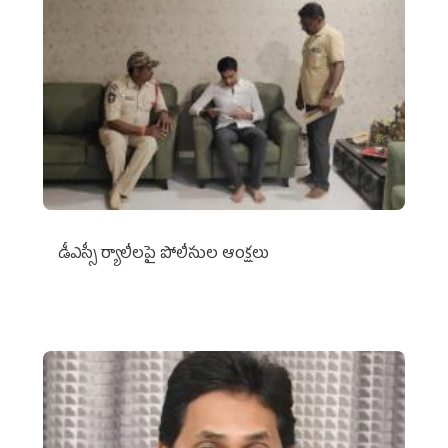
డీఎస్సీ ర్యాలీలపై పోలీసుల ఆంక్షలు