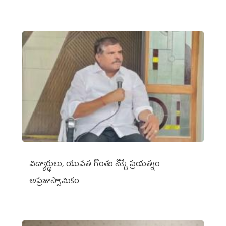
విద్యార్థులు, యువత గొంతు నొక్కే ప్రయత్నం
అప్రజాస్వామికం