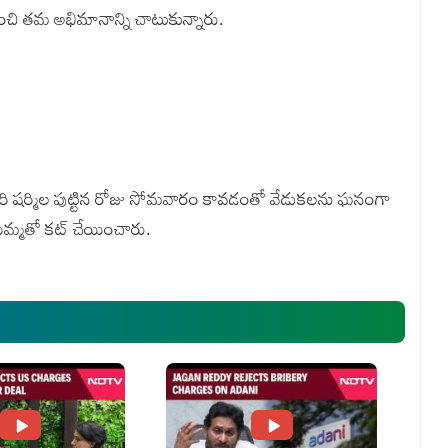
ంచి తమ అభిమానాన్ని చాటుకున్నారు.
ి సోదరి షర్మిల పుట్టిన రోజు సోమవారం కావడంతో వేడుకలను ఘనంగా
జయమ్మతో కట్ చేయించారు.