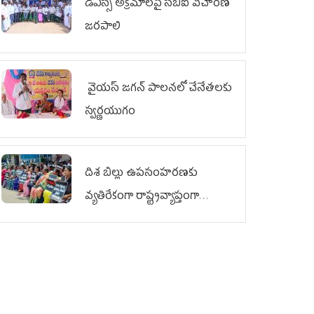
డీఎస్సీ అక్రమాలపై సీబీఐ విచారణ
జరపాలి
వైయ‌స్ జగన్ పాలనలో చేనేతలకు
స్వర్ణయుగం
దిశ బిల్లు ఉపసంహరణకు
వ్యతిరేకంగా రాష్ట్రవ్యాప్తంగా
వైయ‌స్ఆర్‌సీపీ మహిళా విభాగం
ఆందోళనలు