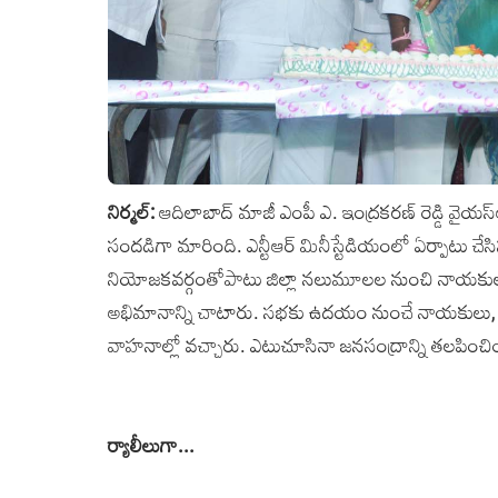
నిర్మల్:
ఆదిలాబాద్ మాజీ ఎంపీ ఎ. ఇంద్రకరణ్ రెడ్డి వైయస్ఆర్
సందడిగా మారింది. ఎన్టీఆర్ మినీస్టేడియంలో ఏర్పాటు చ
నియోజకవర్గంతోపాటు జిల్లా నలుమూలల నుంచి నాయకులు,
అభిమానాన్ని చాటారు. సభకు ఉదయం నుంచే నాయకులు, కార్
వాహనాల్లో వచ్చారు. ఎటుచూసినా జనసంద్రాన్ని తలపించి
ర్యాలీలుగా...