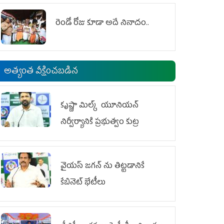
రెండో రోజు కూడా అదే నినాదం..
అత్యంత వీక్షించబడిన
కృష్ణా మిల్క్‌ యూనియన్‌
నిర్వీర్యానికి ప్రభుత్వం కుట్ర
వైయ‌స్ జగన్‌ ను తిట్టడానికే
కేబినెట్‌ భేటీలు