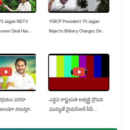
YS Jagan NDTV
YSRCP President YS Jagan
 Power Deal Has
Rejects Bribery Charges On
Do With Adani: YS
Adani, Threatens Defamation
ts US Charges
Suit Against Media Groups
 విక్రయం వరకూ
ఎన్డీఏ రాష్ట్ర‌ప‌తి అభ్య‌ర్థి ద్రౌప‌ది
అండగా నిలుస్తూ..
ముర్ముతో వైయ‌స్ఆర్ సీపీ
అధ్య‌క్షులు, సీఎం వైయ‌స్ జ‌గ‌న్,
ఎమ్మెల్యేలు, ఎంపీల స‌మావేశం