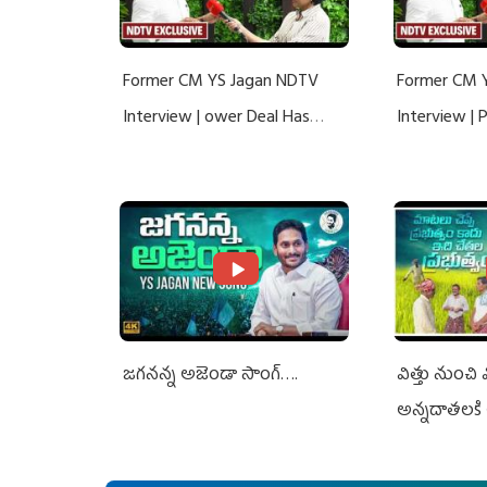
Former CM YS Jagan NDTV
Former CM 
Interview | ower Deal Has
Interview |
Nothing To Do With Adani: YS
Nothing To 
Jagan Rejects US Charges
Jagan Rejec
జగనన్న అజెండా సాంగ్….
విత్తు నుంచి
అన్నదాతలకి 