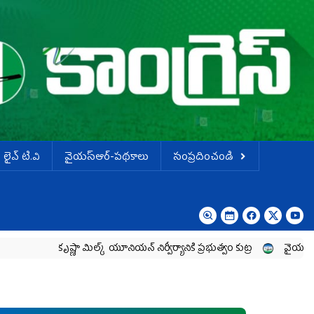
లైవ్ టి.వి
వైయస్ఆర్-పథకాలు
సంప్రదించండి
కృష్ణా మిల్క్‌ యూనియన్‌ నిర్వీర్యానికి ప్రభుత్వం కుట్ర
వైయ‌స్ జగన్‌ ను తిట్టడాన