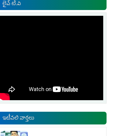
లైవ్ టి.వి
ఇటీవలి వార్తలు