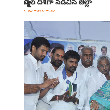
నిర్మల్ దిశగా నడిచిన జిల్లా
18 Dec 2012 10:25 AM