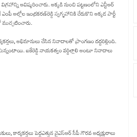
 విగ్రహాన్ని ఆవిష్కరించారు. అక్కడి నుంచి పట్టణంలోని ఎన్టీఆర్
ంపీ అల్లోల ఇంద్రకరణ్‌రెడ్డి స్వగృహానికి చేరుకొని అక్కడ పార్టీ
తో ముచ్చటించారు.
్తలు, అభిమానులు చేసిన నినాదాలతో ప్రాంగణం దద్దరిల్లింది.
ిన్నంటాయి. ఐకేరెడ్డి నాయకత్వం వర్దిల్లాలి అంటూ నినాదాలు
, కార్యకర్తలు పెద్దఎత్తున వైఎస్‌ఆర్ సీపీ గౌరవ అధ్యక్షురాలు