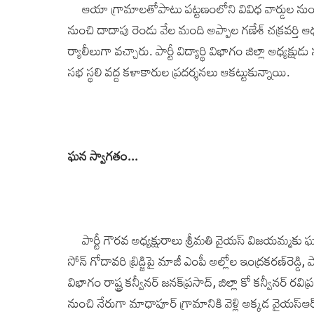
ఆయా గ్రామాలతోపాటు పట్టణంలోని వివిధ వార్డుల నుంచి పె
నుంచి దాదాపు రెండు వేల మంది అప్పాల గణేశ్ చక్రవర్తి ఆ
ర్యాలీలుగా వచ్చారు. పార్టీ విద్యార్థి విభాగం జిల్లా అధ్యక
సభ స్థలి వద్ద కళాకారుల ప్రదర్శనలు ఆకట్టుకున్నాయి.
ఘన స్వాగతం...
పార్టీ గౌరవ అధ్యక్షురాలు శ్రీమతి వైయస్ విజయమ్మకు 
సోన్ గోదావరి బ్రిడ్జిపై మాజీ ఎంపీ అల్లోల ఇంద్రకరణ్‌రెడ్డి, పా
విభాగం రాష్ట్ర కన్వీనర్ జనక్‌ప్రసాద్, జిల్లా కో కన్వీనర
నుంచి నేరుగా మాధాపూర్ గ్రామానికి వెళ్లి అక్కడ వైయస్ఆ