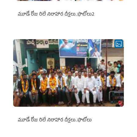
మూడో రోజు రిలే నిరాహార దీక్షలు..ఫొటోలు2
మూడో రోజు రిలే నిరాహార దీక్షలు..ఫొటోలు