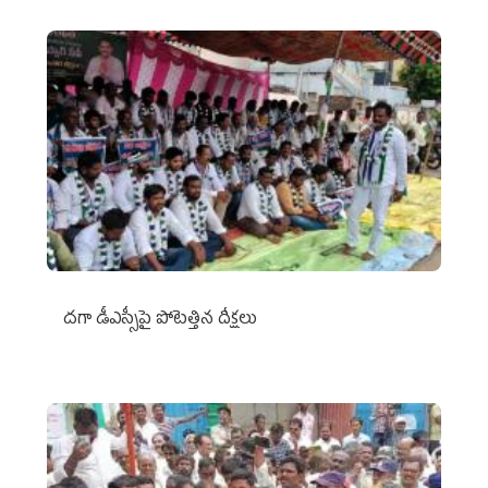
దగా డీఎస్సీపై పోటెత్తిన దీక్షలు