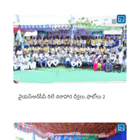
వైయ‌స్ఆర్‌సీపీ రిలే నిరాహార దీక్షలు..ఫొటోలు 2