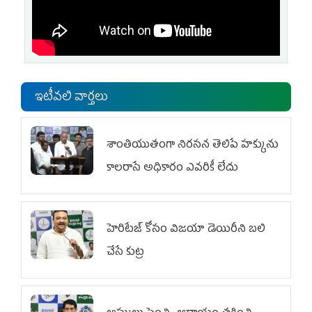
ఇటీవలి వార్తలు
శాంతియుతంగా నిరసన తెలిపే హక్కును
కాలరాసే అధికారం ఎవరికీ లేదు
హెరిటేజ్ కోసం విజయా డెయిరీని బలి
చేసే కుట్ర‌