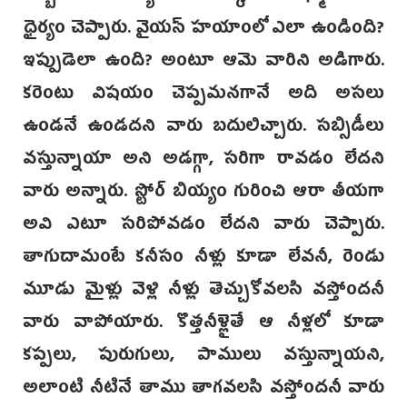
ధైర్యం చెప్పారు. వైయస్ హయాంలో ఎలా ఉండింది?
ఇప్పుడెలా ఉంది? అంటూ ఆమె వారిని అడిగారు.
కరెంటు విషయం చెప్పమనగానే అది అసలు
ఉండనే ఉండదని వారు బదులిచ్చారు. సబ్సిడీలు
వస్తున్నాయా అని అడగ్గా, సరిగా రావడం లేదని
వారు అన్నారు. స్టోర్ బియ్యం గురించి ఆరా తీయగా
అవి ఎటూ సరిపోవడం లేదని వారు చెప్పారు.
తాగుదామంటే కనీసం నీళ్లు కూడా లేవనీ, రెండు
మూడు మైళ్లు వెళ్లి నీళ్లు తెచ్చుకోవలసి వస్తోందనీ
వారు వాపోయారు. కొత్తనీళ్లైతే ఆ నీళ్లలో కూడా
కప్పలు, పురుగులు, పాములు వస్తున్నాయని,
అలాంటి నీటినే తాము తాగవలసి వస్తోందనీ వారు