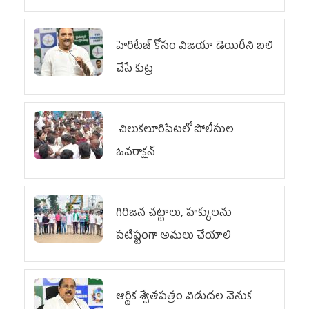
లేదు
హెరిటేజ్ కోసం విజయా డెయిరీని బలి
చేసే కుట్ర‌
చిలుక‌లూరిపేట‌లో పోలీసుల
ఓవ‌రాక్ష‌న్‌
గిరిజన చట్టాలు, హక్కులను
పటిష్టంగా అమలు చేయాలి
ఆర్థిక శ్వేతపత్రం విడుదల వెనుక