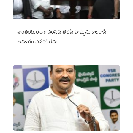
శాంతియుతంగా నిరసన తెలిపే హక్కును కాలరాసే
అధికారం ఎవరికీ లేదు