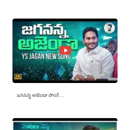
Against Media Groups
జగనన్న అజెండా సాంగ్….