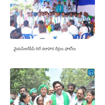
వైయ‌స్ఆర్‌సీపీ రిలే నిరాహార దీక్షలు..ఫొటోలు