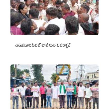
చిలుక‌లూరిపేట‌లో పోలీసుల ఓవ‌రాక్ష‌న్‌