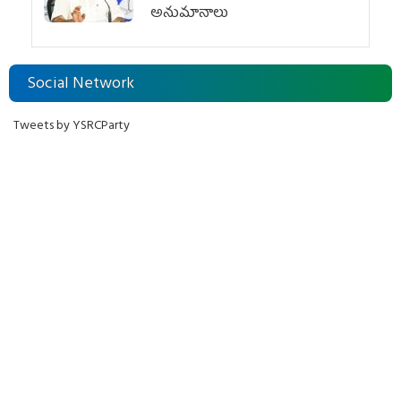
అనుమానాలు
Social Network
Tweets by YSRCParty