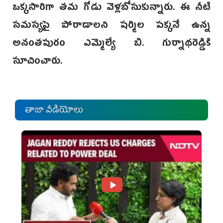
ఒక్కసారిగా తమ గోడు వెళ్లబోసుకున్నారు. ఈ నీటి
సమస్యపై పోరాడాలని షర్మిల పక్కనే ఉన్న
అనంతపురం ఎమ్మెల్యే బి. గుర్నాథరెడ్డికి
సూచించారు.
తాజా వీడియోలు