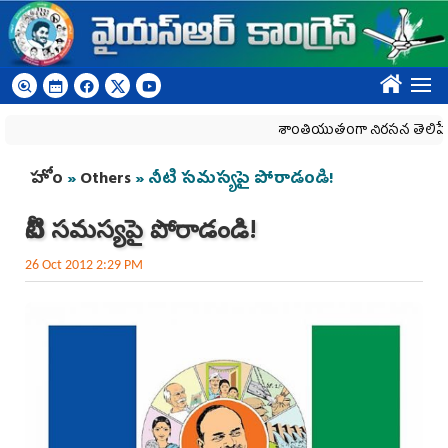
Skip to main content
????
శాంతియుతంగా నిరసన తెలిపే హక్కును
You are here
హోం
»
Others
» నీటి సమస్యపై పోరాడండి!
నీటి సమస్యపై పోరాడండి!
26 Oct 2012 2:29 PM