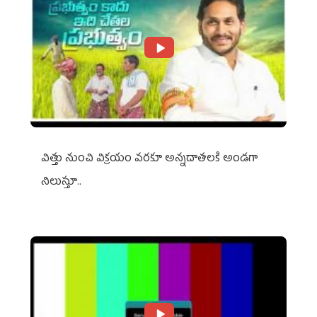
విత్తు నుంచి విక్రయం వరకూ అన్నదాతలకి అండగా
నిలుస్తూ..