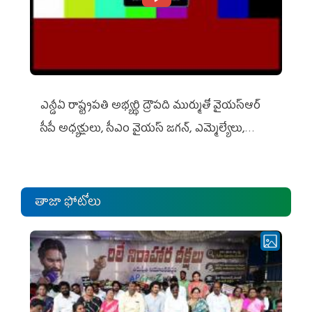
ఎన్డీఏ రాష్ట్ర‌ప‌తి అభ్య‌ర్థి ద్రౌప‌ది ముర్ముతో వైయ‌స్ఆర్
సీపీ అధ్య‌క్షులు, సీఎం వైయ‌స్ జ‌గ‌న్, ఎమ్మెల్యేలు,
ఎంపీల స‌మావేశం
తాజా ఫోటోలు