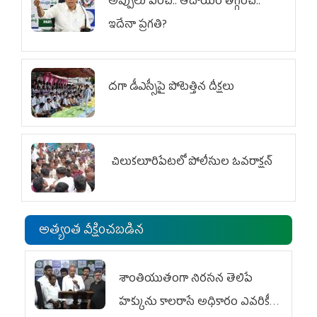
అప్పులు పెంచి.. ఆదాయం తగ్గించి..
ఇదేనా ప్రగతి?
దగా డీఎస్సీపై పోటెత్తిన దీక్షలు
చిలుక‌లూరిపేట‌లో పోలీసుల ఓవ‌రాక్ష‌న్‌
అత్యంత వీక్షించబడిన
శాంతియుతంగా నిరసన తెలిపే
హక్కును కాలరాసే అధికారం ఎవరికీ