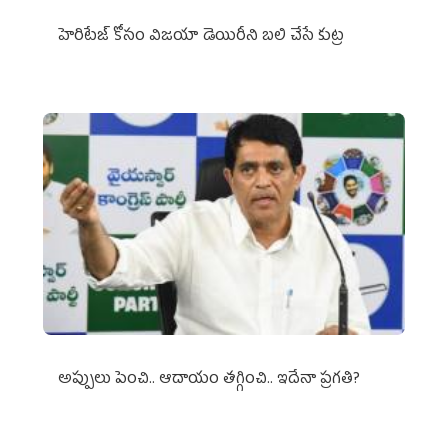
హెరిటేజ్ కోసం విజయా డెయిరీని బలి చేసే కుట్ర‌
అప్పులు పెంచి.. ఆదాయం తగ్గించి.. ఇదేనా ప్రగతి?