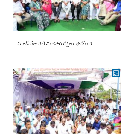
మూడో రోజు రిలే నిరాహార దీక్షలు..ఫొటోలు3