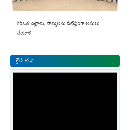
గిరిజన చట్టాలు, హక్కులను పటిష్టంగా అమలు
చేయాలి
లైవ్ టి.వి