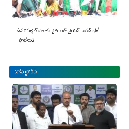
దేవరపల్లిలో పొగాకు రైతులతో వైయస్ జగన్ భేటీ
..ఫొటోలు2
టాప్ స్టోరీస్