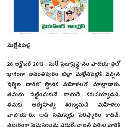
మల్లేనిపల్లి
26 అక్టోబర్ 2012 : మరో ప్రజాప్రస్థానం పాదయాత్రలో
భాగంగా అనంతపురం జిల్లా మల్లేనిపల్లికి వచ్చిన
షర్మిల దారిలో స్థానిక మహిళలతో మాట్లాడారు.
తమను పట్టించుకునే నాథుడే కరువయ్యాడనీ,
తమకు ఆత్మహత్యే శరణ్యమనీ మహిళలు
వాపోయారు. అది సమస్యకు పరిష్కారం కాదనీ,
నిబ్బరంగా సమస్యలను ఎదుర్కోవాలనీ షర్మిల వారికి