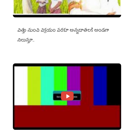
విత్తు నుంచి విక్రయం వరకూ అన్నదాతలకి అండగా
నిలుస్తూ..