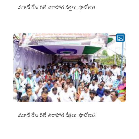
మూడో రోజు రిలే నిరాహార దీక్షలు..ఫొటోలు3
మూడో రోజు రిలే నిరాహార దీక్షలు..ఫొటోలు2