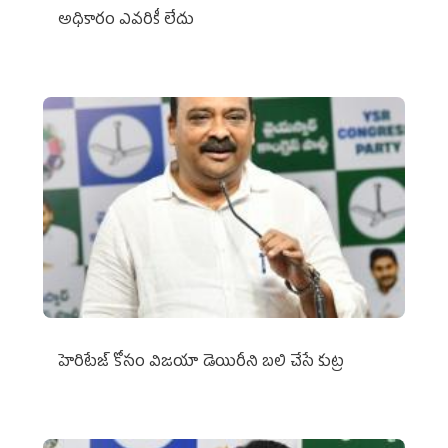
అధికారం ఎవరికీ లేదు
హెరిటేజ్ కోసం విజయా డెయిరీని బలి చేసే కుట్ర‌