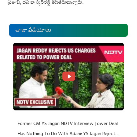
ప్రతా‌ప్, దేప భాస్క‌ర్‌రెడ్డి తదితరులున్నారు.
తాజా వీడియోలు
Former CM YS Jagan NDTV Interview | ower Deal
Has Nothing To Do With Adani: YS Jagan Rejects