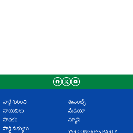
పార్టీ గురించి
ఈవెంట్స్
నాయకులు
మీడియా
సాధకం
న్యూస్
పార్టీ సభ్యులు
YSR CONGRESS PARTY