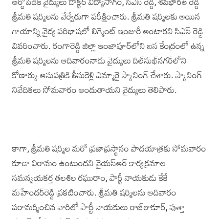
ఆర్థోపెడిక్ వైద్యులు డాక్ట‌ర్ విద్యాసాగ‌ర్, ‌సిఎస్ రెడ్డి, శివభార‌త్ రెడ్డి
శ్రీమతి షర్మిలను వేర్వేరుగా పరీక్షించారు. శ్రీమతి షర్మిలకు అయిన
గాయాన్ని వైద్య పరిభాషలో లిగ్మెంట్ ఇం‌జురీ అంటారని సిఎస్ రెడ్డి
‌వివరించారు. రంగారెడ్డి జిల్లా ఇంజాపూర్‌లోని బస కేంద్రంలో ఉన్న
శ్రీమతి షర్మిలను ఆదివారంనాడు వైద్యులు దిల్‌సుఖ్‌నగర్‌లోని
కోణార్కు ఆసుపత్రికి తీసుకెళ్లి ఎమ్మారై స్కానింగ్ చేశారు. స్కానింగ్
‌నివేదికలు సోమవారం అందుతాయని వైద్యులు తెలిపారు.
కాగా, శ్రీమతి షర్మిల మరో ప్రజాప్రస్థానం పాదయాత్రకు సోమవారం
కూడా విరామం ఉంటుందని వైయస్‌ఆర్‌ కార్యక్రమాల
సమన్వయకర్త తలశిల రఘురాం, పార్టీ నాయకుడు కేకే
మహేందర్‌రెడ్డి ప్రకటించారు. శ్రీమతి షర్మిలను ఆదివారం
పరామర్శించిన వారిలో పార్టీ నాయకులు రాజ్‌ఠాకూర్, పుత్తా