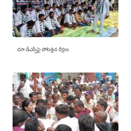
దగా డీఎస్సీపై పోటెత్తిన దీక్షలు