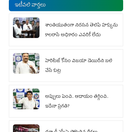
ఇటీవలి వార్తలు
శాంతియుతంగా నిరసన తెలిపే హక్కును
కాలరాసే అధికారం ఎవరికీ లేదు
హెరిటేజ్ కోసం విజయా డెయిరీని బలి
చేసే కుట్ర‌
అప్పులు పెంచి.. ఆదాయం తగ్గించి..
ఇదేనా ప్రగతి?