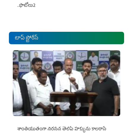
..ఫొటోలు2
టాప్ స్టోరీస్
శాంతియుతంగా నిరసన తెలిపే హక్కును కాలరాసే