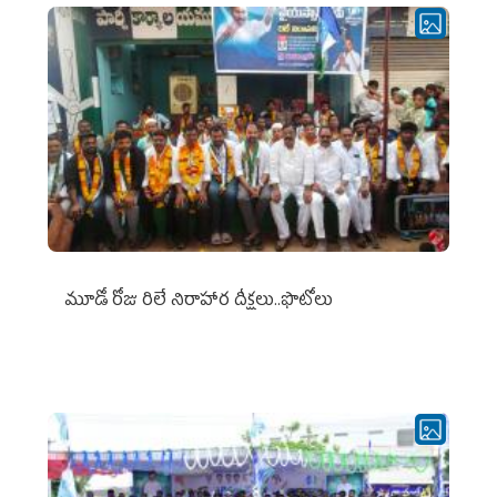
మూడో రోజు రిలే నిరాహార దీక్షలు..ఫొటోలు