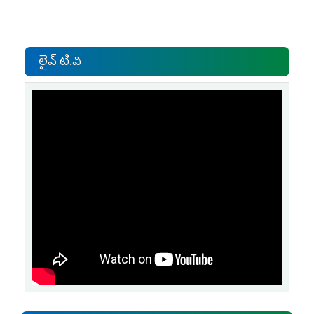
లైవ్ టి.వి