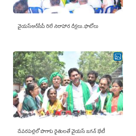
వైయ‌స్ఆర్‌సీపీ రిలే నిరాహార దీక్షలు..ఫొటోలు
దేవరపల్లిలో పొగాకు రైతులతో వైయస్ జగన్ భేటీ