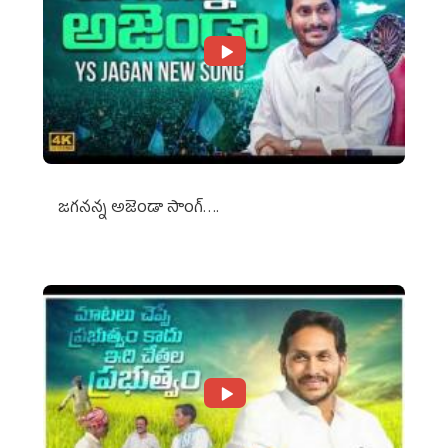
జగనన్న అజెండా సాంగ్….