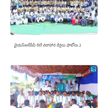
వైయ‌స్ఆర్‌సీపీ రిలే నిరాహార దీక్షలు..ఫొటోలు 2