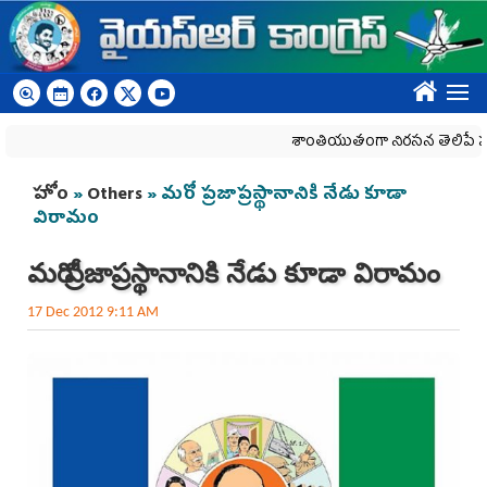
Skip to main content
????
శాంతియుతంగా నిరసన తెలిపే హక్కును క
You are here
హోం
»
Others
» మరో ప్రజాప్రస్థానానికి నేడు కూడా
విరామం
మరో ప్రజాప్రస్థానానికి నేడు కూడా విరామం
17 Dec 2012 9:11 AM