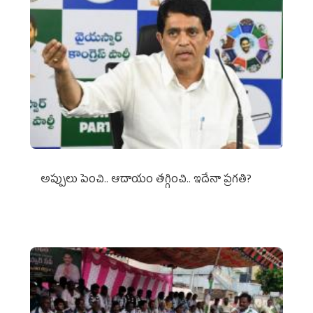
అప్పులు పెంచి.. ఆదాయం తగ్గించి.. ఇదేనా ప్రగతి?