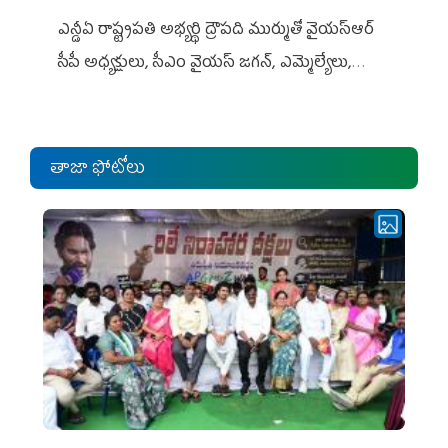
ఎన్డీఏ రాష్ట్ర‌ప‌తి అభ్య‌ర్థి ద్రౌప‌ది ముర్ముతో వైయ‌స్ఆర్
సీపీ అధ్య‌క్షులు, సీఎం వైయ‌స్ జ‌గ‌న్, ఎమ్మెల్యేలు,
ఎంపీల స‌మావేశం
తాజా ఫోటోలు