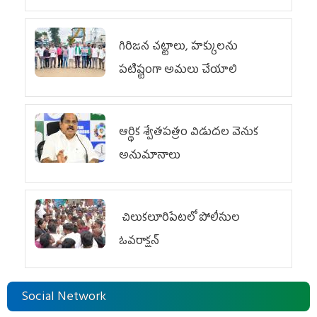
గిరిజన చట్టాలు, హక్కులను
పటిష్టంగా అమలు చేయాలి
ఆర్థిక శ్వేతపత్రం విడుదల వెనుక
అనుమానాలు
చిలుక‌లూరిపేట‌లో పోలీసుల
ఓవ‌రాక్ష‌న్‌
Social Network