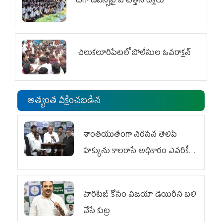
దగా డీఎస్సీపై పోటెత్తిన దీక్షలు
చిలుక‌లూరిపేట‌లో పోలీసుల ఓవ‌రాక్ష‌న్‌
అత్యంత వీక్షించబడిన
శాంతియుతంగా నిరసన తెలిపే
హక్కును కాలరాసే అధికారం ఎవరికీ
లేదు
హెరిటేజ్ కోసం విజయా డెయిరీని బలి
చేసే కుట్ర‌