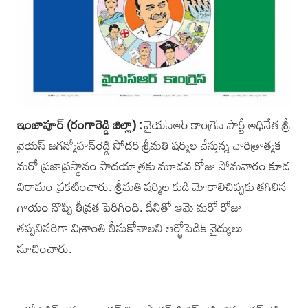
ఇంజాపూర్‌ (రంగారెడ్డి జిల్లా) :
వైయస్‌ఆర్‌ కాంగ్రెస్‌ పార్టీ అధినేత శ్రీ
వైయస్‌ జగన్మోహన్‌రెడ్డి సోదరి శ్రీమతి షర్మిల చేస్తున్న చారిత్రాత్మక
మరో ప్రజాప్రస్థానం పాదయాత్రకు మూడవ రోజు సోమవారం కూడ
విరామం ప్రకటించారు. శ్రీమతి షర్మిల కుడి మోకాలిచిప్పకు తగిలిన
గాయం నొప్పి తీవ్రత పెరిగింది. దీనితో ఆమె మరో రోజు
తప్పనిసరిగా విశ్రాంతి తీసుకోవాలని ఆర్థోపెడిక్‌ వైద్యులు
సూచించారు.