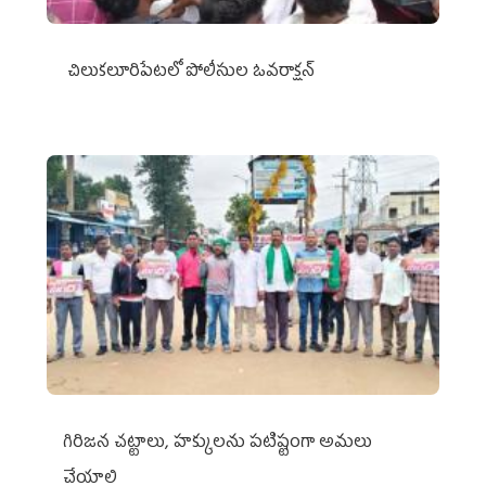
చిలుక‌లూరిపేట‌లో పోలీసుల ఓవ‌రాక్ష‌న్‌
గిరిజన చట్టాలు, హక్కులను పటిష్టంగా అమలు
చేయాలి