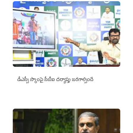
డీఎస్సీ స్కాంపై సీబీఐ దర్యాప్తు జరగాల్సిందే