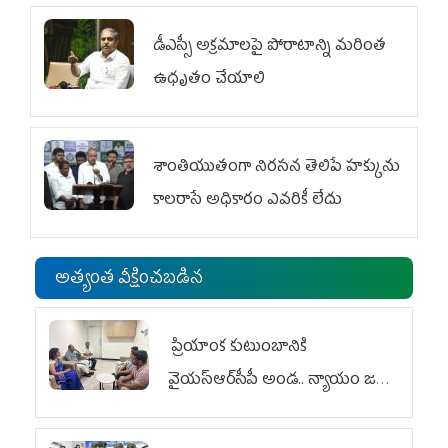
డీఎస్సీ అక్రమాలపై పోరాటాన్ని మరింత
ఉధృతం చేయాలి
శాంతియుతంగా నిరసన తెలిపే హక్కును
కాలరాసే అధికారం ఎవరికీ లేదు
అత్యంత వీక్షించబడిన
ప్రియాంక కుటుంబానికి
వైయ‌స్ఆర్‌సీపీ అండ.. న్యాయం జరిగే
వరకు పోరాటం