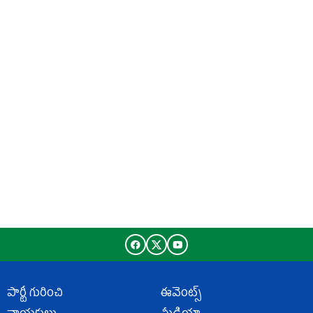
పార్టీ గురించి
ఈవెంట్స్