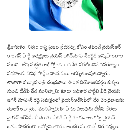
శ్రీ‌కాకుళం: నిత్యం రాష్ట్ర ప్రజల శ్రేయస్సు కోసం తపించే వైయ‌స్ఆర్
కాంగ్రెస్‌ పార్టీ అధ్యక్షులు వైయ‌స్ జగన్‌మోహన్‌రెడ్డికి అన్నిప్రాంతాల
నుంచి విశేష మ‌ద్ద‌తు ల‌భిస్తోంది. జ‌న‌నేత ప్ర‌క‌టించిన న‌వ‌ర‌త్నాల
ప‌థ‌కాల‌కు వివిధ పార్టీల నాయ‌కులు ఆక‌ర్శితుల‌వుతున్నారు.
తాజాగా ముఖ్య‌మంత్రి చంద్ర‌బాబు సొంత నియోజ‌క‌వ‌ర్గం కుప్పం
నుంచి టీడీపీ నేత మునిస్వామి కూడా అధికార పార్టీని వీడి వైయ‌స్
జ‌గ‌న్ మోహ‌న్ రెడ్డి స‌మ‌క్షంలో వైయ‌స్ఆర్‌సీపీలో చేరి చంద్ర‌బాబుకు
ఝ‌ల‌క్ ఇచ్చారు. మునిస్వామితో పాటు ప‌లువురు టీడీపీ నేత‌లు
వైయ‌స్ఆర్‌సీపీలో చేరారు. వీరికి పార్టీ కండువాలు క‌ప్పి వైయ‌స్
జ‌గ‌న్ సాద‌రంగా ఆహ్వానించారు. అంద‌రి ముఖాల్లో చిరున‌వ్వులు