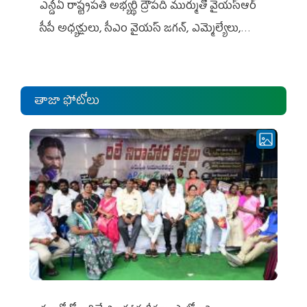
ఎన్డీఏ రాష్ట్ర‌ప‌తి అభ్య‌ర్థి ద్రౌప‌ది ముర్ముతో వైయ‌స్ఆర్
సీపీ అధ్య‌క్షులు, సీఎం వైయ‌స్ జ‌గ‌న్, ఎమ్మెల్యేలు,
ఎంపీల స‌మావేశం
తాజా ఫోటోలు