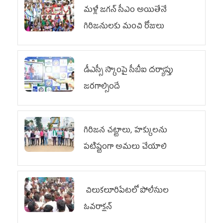
మళ్లీ జగన్ సీఎం అయితేనే
గిరిజనులకు మంచి రోజులు
డీఎస్సీ స్కాంపై సీబీఐ దర్యాప్తు
జరగాల్సిందే
గిరిజన చట్టాలు, హక్కులను
పటిష్టంగా అమలు చేయాలి
చిలుక‌లూరిపేట‌లో పోలీసుల
ఓవ‌రాక్ష‌న్‌