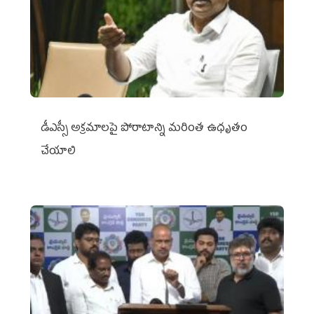
డీఎస్సీ అక్రమాలపై పోరాటాన్ని మరింత ఉధృతం
చేయాలి