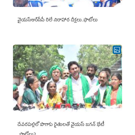
వైయ‌స్ఆర్‌సీపీ రిలే నిరాహార దీక్షలు..ఫొటోలు
దేవరపల్లిలో పొగాకు రైతులతో వైయస్ జగన్ భేటీ
..ఫొటోలు2