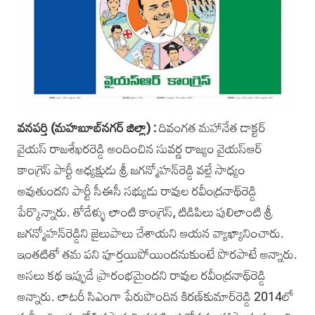
వనపర్తి (మహబూబ్‌నగర్ జిల్లా) :
దివంగత మహానేత డాక్టర్‌
వైయస్‌ రాజశేఖరరెడ్డి అందించిన సువర్ణ రాజ్యం వైయస్‌ఆర్
కాంగ్రెస్‌ పార్టీ అధ్యక్షుడు శ్రీ జగన్మోహన్‌రెడ్డి వల్లే సాధ్యం
అవుతుందని పార్టీ సీఈసీ సభ్యుడు రావుల రవీంద్రనాథ్‌రెడ్డి
పేర్కొన్నారు. తోడేళ్ళు లాంటి కాంగ్రెస్‌, టిడిపిలు పులిలాంటి శ్రీ
జగన్మోహన్‌రెడ్డిని జైలుపాలు చేశాయని ఆయన వ్యాఖ్యానించారు.
ఇంతటితో తమ పని పూర్తయిపోయిందనుకుంటే పొరపాటే అన్నారు.
అసలు కథ ఇప్పుడే ప్రారంభమైందని రావుల రవీంద్రనాథ్‌రెడ్డి
అన్నారు. లాటరీ సిఎంగా పేరుపొందిన కిరణ్‌కుమార్‌రెడ్డి 2014లో