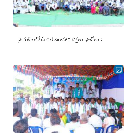
వైయ‌స్ఆర్‌సీపీ రిలే నిరాహార దీక్షలు..ఫొటోలు 2