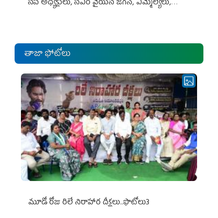
సీపీ అధ్య‌క్షులు, సీఎం వైయ‌స్ జ‌గ‌న్, ఎమ్మెల్యేలు,
ఎంపీల స‌మావేశం
తాజా ఫోటోలు
మూడో రోజు రిలే నిరాహార దీక్షలు..ఫొటోలు3