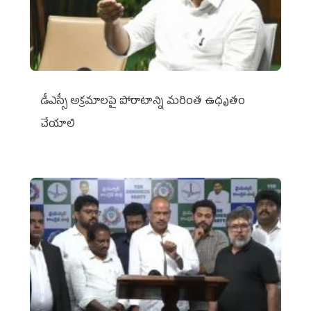
డీఎస్సీ అక్రమాలపై పోరాటాన్ని మరింత ఉధృతం
చేయాలి