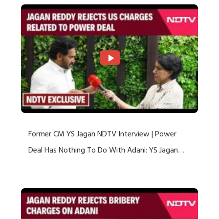
Former CM YS Jagan NDTV Interview | Power
Deal Has Nothing To Do With Adani: YS Jagan
Rejects US Charges