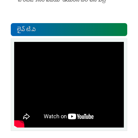
హెరిటేజ్ కోసం విజయా డెయిరీని బలి చేసే కుట్ర‌
లైవ్ టి.వి