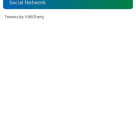
Social Network
Tweets by YSRCParty