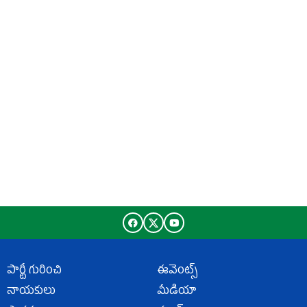
పార్టీ గురించి
ఈవెంట్స్
నాయకులు
మీడియా