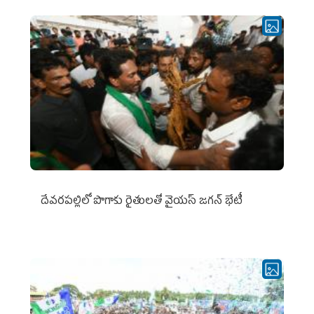
దేవరపల్లిలో పొగాకు రైతులతో వైయస్ జగన్ భేటీ