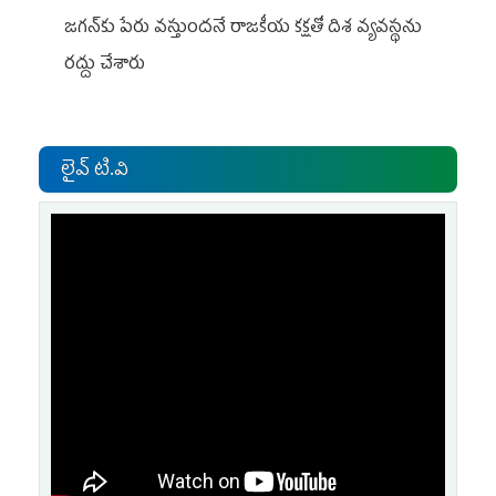
జగన్‌కు పేరు వస్తుందనే రాజకీయ కక్షతో దిశ వ్య‌వ‌స్థ‌ను
రద్దు చేశారు
లైవ్ టి.వి