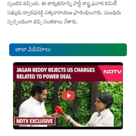
స్పందన‌ వచ్చింది. ఈ కార్యక్రమాన్ని పార్టీ రాష్ట్ర ప్రచార కమిటీ
సభ్యుడు ద్వారపురెడ్డి సత్యనారాయణ ప్రారంభించారు. పలువురు
స్వచ్ఛందంగా వచ్చి సంతకాలు చేశారు.
తాజా వీడియోలు