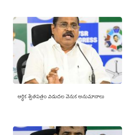
ఆర్థిక శ్వేతపత్రం విడుదల వెనుక అనుమానాలు