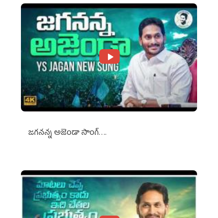
జగనన్న అజెండా సాంగ్….