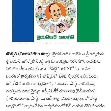
బొబ్బిలి (విజయనగరం జిల్లా) :
వైయస్‌ఆర్ కాంగ్రె‌స్ పార్టీ అ‌ధ్యక్షుడు
శ్రీ వైయస్ జగ‌న్మోహన్‌రెడ్డి అక్రమ అరెస్టుకు నిరసనగా, ఆయనను
విడుదల చేయాలని కోరుతూ చేపట్టిన 'జగన్ కోసం.. జనం
సంతకం‌' కార్యక్రమానికి బొబ్బిలిలో విశేష స్పందన లభించింది.
జనకోటి సంతకం కార్యక్రమాన్ని ముందుగా పార్టీ నాయకుడు,
మున్సిపల్ మాజీ చైర్మ‌న్ ఆర్వీఎ‌స్‌కేకే రంగారావు(బేబీనాయన)
ప్రారంభించారు. పార్టీ సేవాదళ్ జిల్లా కమిటీ ఆధ్వర్యంలో కోర్టు
జంక్ష‌న్‌లో ఏర్పాటు చేసిన కార్యక్రమంలో బేబీనాయన తొలి సంతకం