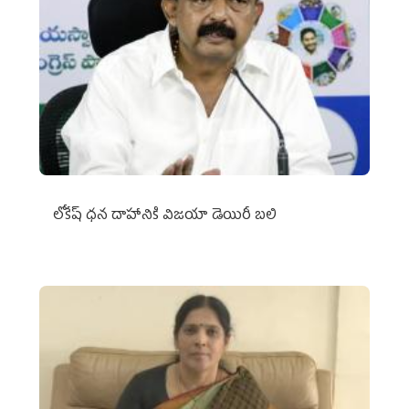
లోకేష్ ధ‌న దాహానికి విజ‌యా డెయిరీ బ‌లి