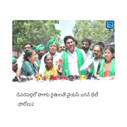
దేవరపల్లిలో పొగాకు రైతులతో వైయస్ జగన్ భేటీ
..ఫొటోలు2