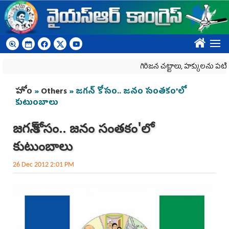
Skip to main content
????
గిరిజన చట్టాలు, హక్కులను పటిష్టంగ
You are here
హోం
»
Others
» జగన్‌ కోసం.. జనం సంతకం'లో
కుటుంబాలు
జగన్‌ కోసం.. జనం సంతకం'లో
కుటుంబాలు
26 Dec 2012 2:01 PM