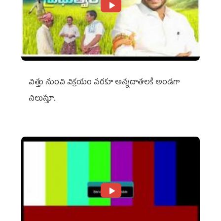
విత్తు నుంచి విక్రయం వరకూ అన్నదాతలకి అండగా
నిలుస్తూ..