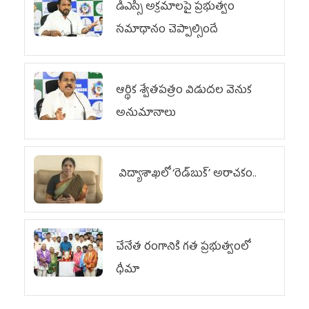
డీఎస్సీ అక్రమాలపై ప్రభుత్వం
సమాధానం చెప్పాల్సిందే
ఆర్థిక శ్వేతపత్రం విడుదల వెనుక
అనుమానాలు
విద్యాశాఖలో ‘రెడ్‌బుక్’ అరాచకం..
చేనేత రంగానికి గత ప్రభుత్వంలో
ధీమా