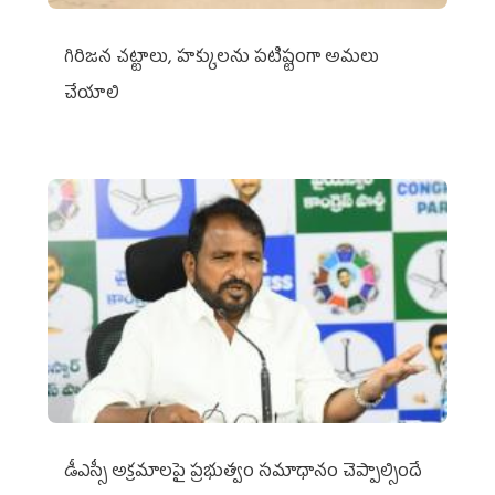
గిరిజన చట్టాలు, హక్కులను పటిష్టంగా అమలు
చేయాలి
డీఎస్సీ అక్రమాలపై ప్రభుత్వం సమాధానం చెప్పాల్సిందే