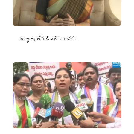
విద్యాశాఖలో ‘రెడ్‌బుక్’ అరాచకం..