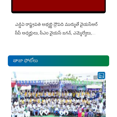
ఎన్డీఏ రాష్ట్ర‌ప‌తి అభ్య‌ర్థి ద్రౌప‌ది ముర్ముతో వైయ‌స్ఆర్
సీపీ అధ్య‌క్షులు, సీఎం వైయ‌స్ జ‌గ‌న్, ఎమ్మెల్యేలు,
ఎంపీల స‌మావేశం
తాజా ఫోటోలు