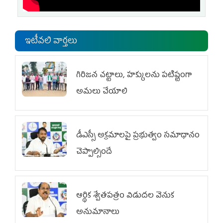
ఇటీవలి వార్తలు
గిరిజన చట్టాలు, హక్కులను పటిష్టంగా
అమలు చేయాలి
డీఎస్సీ అక్రమాలపై ప్రభుత్వం సమాధానం
చెప్పాల్సిందే
ఆర్థిక శ్వేతపత్రం విడుదల వెనుక
అనుమానాలు