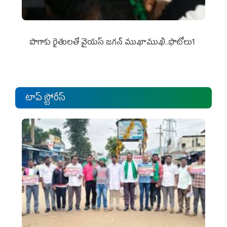
పొగాకు రైతుల‌తో వైయ‌స్ జ‌గ‌న్ ముఖాముఖి..ఫొటోలు1
టాప్ స్టోరీస్