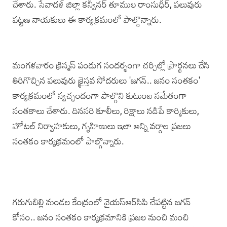
చేశారు. సేవాదళ్ జిల్లా కన్వీనర్ తూముల రాంసుధీ‌ర్, పలువురు
పట్టణ నాయకులు ఈ కార్యక్రమంలో పాల్గొన్నారు.‌
మంగళవారం క్రిస్మస్ పండుగ సందర్భంగా చర్చిల్లో ప్రార్థనలు చేసి
తిరిగొచ్చిన పలువురు క్రైస్తవ సోదరులు ‌'జగన్‌.. జనం సంతకం'
కార్యక్రమంలో స్వచ్ఛందంగా పాల్గొని కుటుంబ సమేతంగా
సంతకాలు చేశారు. దినసరి కూలీలు, రిక్షాలు నడిపే కార్మికులు,
హోటల్ నిర్వాహకులు, గృహిణులు ఇలా అన్ని వర్గాల ప్రజలు
సంతకం కార్యక్రమంలో పాల్గొన్నారు.‌
గరుగుబిల్లి మండల కేంద్రంలో వైయస్‌ఆర్‌సిపి చేపట్టిన జగ‌న్
కోసం.. జనం సంతకం కార్యక్రమానికి ప్రజల నుంచి‌ మంచి