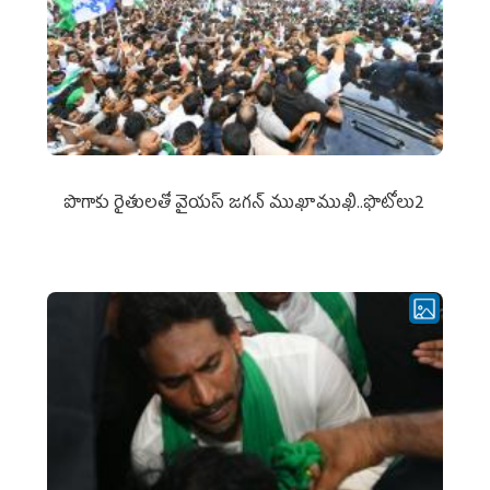
పొగాకు రైతుల‌తో వైయ‌స్ జ‌గ‌న్ ముఖాముఖి..ఫొటోలు2