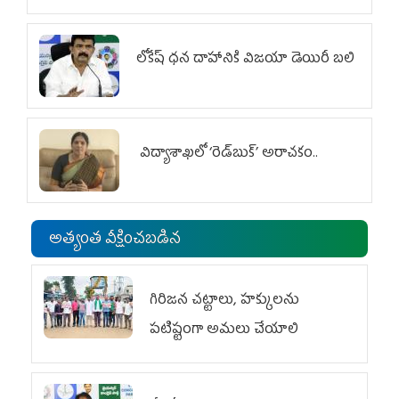
లోకేష్ ధ‌న దాహానికి విజ‌యా డెయిరీ బ‌లి
విద్యాశాఖలో ‘రెడ్‌బుక్’ అరాచకం..
అత్యంత వీక్షించబడిన
గిరిజన చట్టాలు, హక్కులను
పటిష్టంగా అమలు చేయాలి