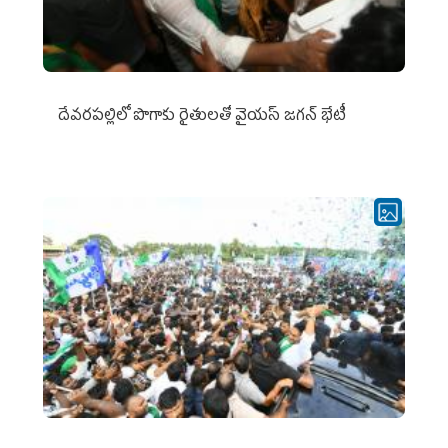
దేవరపల్లిలో పొగాకు రైతులతో వైయస్ జగన్ భేటీ