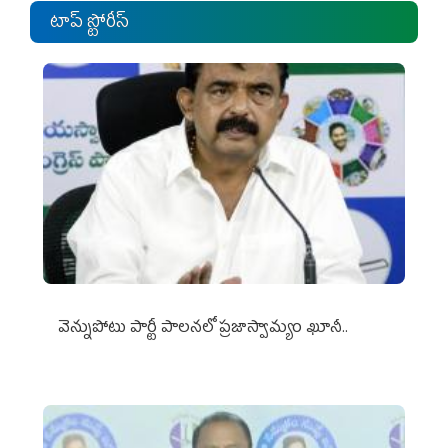
టాప్ స్టోరీస్
వెన్నుపోటు పార్టీ పాలనలో ప్రజాస్వామ్యం ఖూనీ..