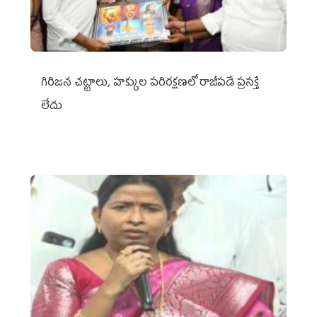
గిరిజన చట్టాలు, హక్కుల పరిరక్షణలో రాజీపడే ప్రసక్తే
లేదు