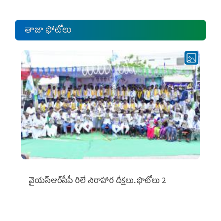
తాజా ఫోటోలు
వైయ‌స్ఆర్‌సీపీ రిలే నిరాహార దీక్షలు..ఫొటోలు 2