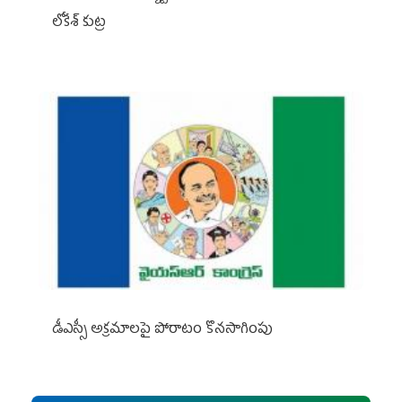
లోకేశ్ కుట్ర
డీఎస్సీ అక్రమాలపై పోరాటం కొనసాగింపు