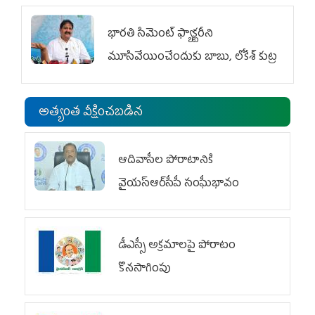
భారతి సిమెంట్ ఫ్యాక్టరీని
మూసివేయించేందుకు బాబు, లోకేశ్ కుట్ర
అత్యంత వీక్షించబడిన
ఆదివాసీల పోరాటానికి
వైయ‌స్ఆర్‌సీపీ సంఘీభావం
డీఎస్సీ అక్రమాలపై పోరాటం
కొనసాగింపు