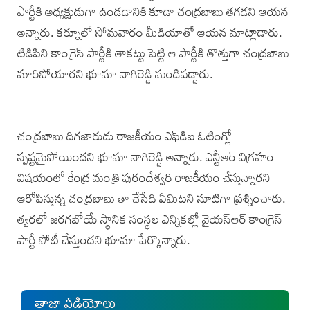
పార్టీకి అధ్యక్షుడుగా ఉండడానికి కూడా చంద్రబాబు తగడని ఆయన
అన్నారు. కర్నూలో సోమవారం మీడియాతో ఆయన మాట్లాడారు.
టిడిపిని కాంగ్రెస్‌ పార్టీకి తాకట్టు పెట్టి ఆ పార్టీకి తొత్తుగా చంద్రబాబు
మారిపోయారని భూమా నాగిరెడ్డి మండిపడ్డారు.
చంద్రబాబు దిగజారుడు రాజకీయం ఎఫ్‌డిఐ ఓటింగ్లో
‌స్పష్టమైపోయిందని భూమా నాగిరెడ్డి అన్నారు. ఎన్టీఆర్ విగ్రహం
విషయంలో‌ కేంద్ర మంత్రి పురందేశ్వరి రాజకీయం చేస్తున్నారని
ఆరోపిస్తున్న చంద్రబాబు తా చేసేది ఏమిటని సూటిగా ప్రశ్నించారు.
త్వరలో జరగబోయే స్థానిక సంస్థల ఎన్నికల్లో వైయస్‌ఆర్ కాంగ్రె‌స్
పార్టీ పోటీ చేస్తుందని ‌భూమా పేర్కొన్నారు.
తాజా వీడియోలు