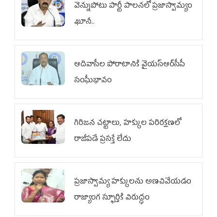
వెన్నుపోటు పార్టీ పాలనలో ప్రజాస్వామ్యం
ఖూనీ..
ఆదివాసీల పోరాటానికి వైయ‌స్ఆర్‌సీపీ
సంఘీభావం
గిరిజన చట్టాలు, హక్కుల పరిరక్షణలో
రాజీపడే ప్రసక్తే లేదు
ప్రజాస్వామ్య హక్కులను అణచివేయడం
రాజ్యాంగ స్ఫూర్తికి విరుద్ధం