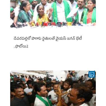
దేవరపల్లిలో పొగాకు రైతులతో వైయస్ జగన్ భేటీ
..ఫొటోలు2