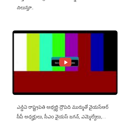
నిలుస్తూ..
ఎన్డీఏ రాష్ట్ర‌ప‌తి అభ్య‌ర్థి ద్రౌప‌ది ముర్ముతో వైయ‌స్ఆర్
సీపీ అధ్య‌క్షులు, సీఎం వైయ‌స్ జ‌గ‌న్, ఎమ్మెల్యేలు,
ఎంపీల స‌మావేశం