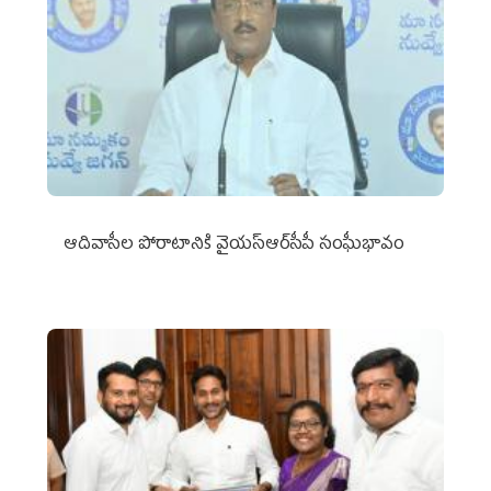
ఆదివాసీల పోరాటానికి వైయ‌స్ఆర్‌సీపీ సంఘీభావం