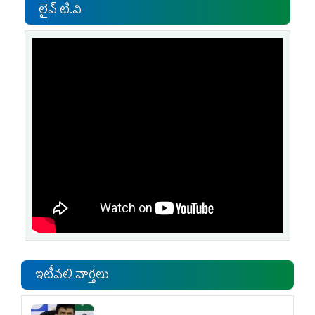
లైవ్ టి.వి
ఇటీవలి వార్తలు