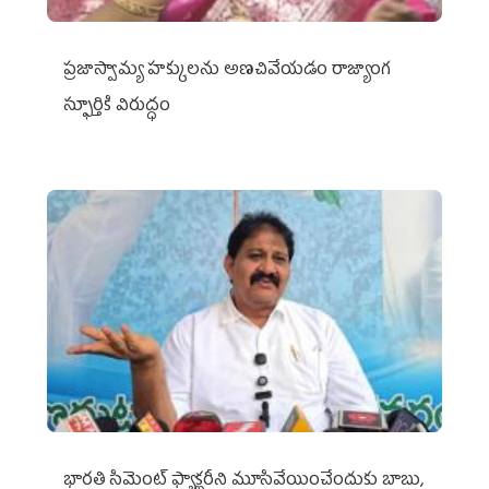
ప్రజాస్వామ్య హక్కులను అణచివేయడం రాజ్యాంగ
స్ఫూర్తికి విరుద్ధం
భారతి సిమెంట్ ఫ్యాక్టరీని మూసివేయించేందుకు బాబు,