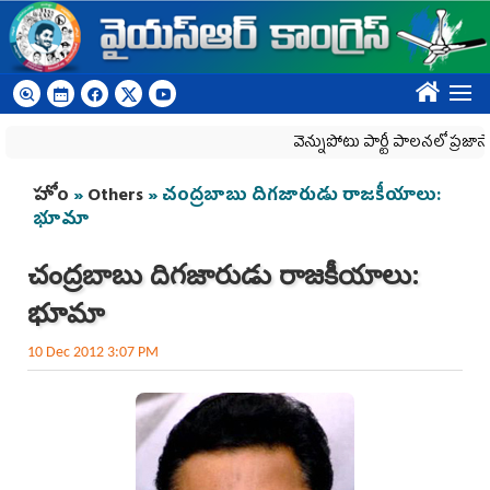
Skip to main content
????
వెన్నుపోటు పార్టీ పాలనలో ప్రజాస్వామ్యం
You are here
హోం
»
Others
» చంద్రబాబు దిగజారుడు రాజకీయాలు:
భూమా
చంద్రబాబు దిగజారుడు రాజకీయాలు:
భూమా
10 Dec 2012 3:07 PM