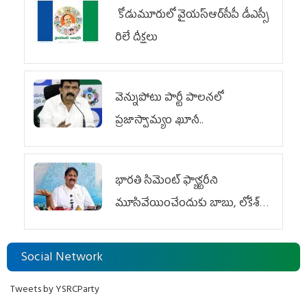
కోడుమూరులో వైయ‌స్ఆర్‌సీపీ డీఎస్సీ
రిలే దీక్షలు
వెన్నుపోటు పార్టీ పాలనలో
ప్రజాస్వామ్యం ఖూనీ..
భారతి సిమెంట్ ఫ్యాక్టరీని
మూసివేయించేందుకు బాబు, లోకేశ్
కుట్ర
Social Network
Tweets by YSRCParty