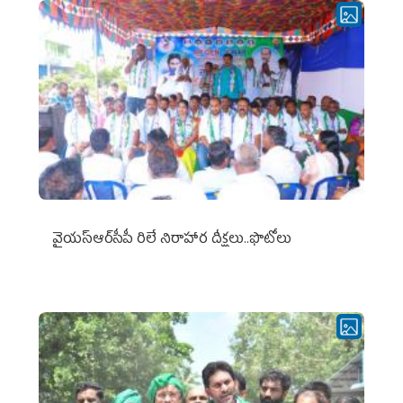
వైయ‌స్ఆర్‌సీపీ రిలే నిరాహార దీక్షలు..ఫొటోలు