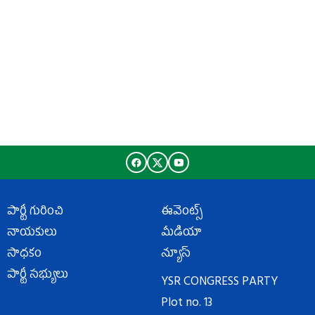
పార్టీ గురించి
ఈవెంట్స్
నాయకులు
మీడియా
సాధకం
న్యూస్
పార్టీ సభ్యులు
YSR CONGRESS PARTY
Plot no. 13