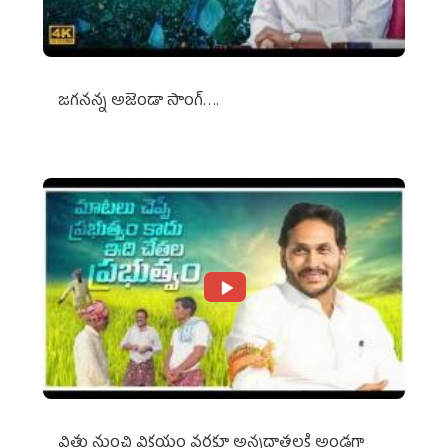
జగనన్న అజెండా సాంగ్….
విత్తు నుంచి విక్రయం వరకూ అన్నదాతలకి అండగా