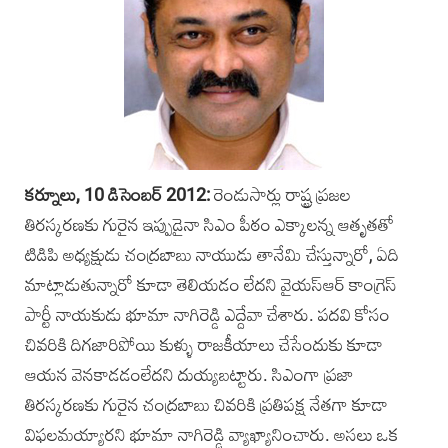
కర్నూలు, 10 డిసెంబర్‌ 2012:
రెండుసార్లు రాష్ట్ర ప్రజల
తిరస్కరణకు గురైన ఇప్పుడైనా సిఎం పీఠం ఎక్కాలన్న ఆతృతతో
టిడిపి అధ్యక్షుడు చంద్రబాబు నాయుడు తానేమి చేస్తున్నారో, ఏది
మాట్లాడుతున్నారో కూడా తెలియడం లేదని వైయస్‌ఆర్‌ కాంగ్రెస్‌
పార్టీ నాయకుడు భూమా నాగిరెడ్డి ఎద్దేవా చేశారు. పదవి కోసం
చివరికి దిగజారిపోయి కుళ్ళు రాజకీయాలు చేసేందుకు కూడా
ఆయన వెనకాడడంలేదని దుయ్యబట్టారు. సిఎంగా ప్రజా
తిరస్కరణకు గురైన చంద్రబాబు చివరికి ప్రతిపక్ష నేతగా కూడా
విఫలమయ్యారని భూమా నాగిరెడ్డి వ్యాఖ్యానించారు. అసలు ఒక