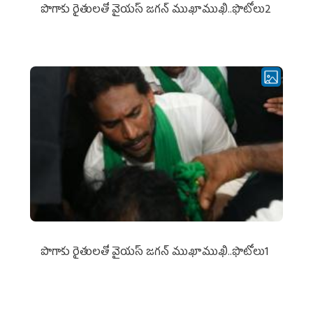
పొగాకు రైతుల‌తో వైయ‌స్ జ‌గ‌న్ ముఖాముఖి..ఫొటోలు2
పొగాకు రైతుల‌తో వైయ‌స్ జ‌గ‌న్ ముఖాముఖి..ఫొటోలు1