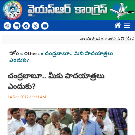
Skip to main content
????
శాంతియుతంగా నిరసన తెలిపే హక్కును క
You are here
హోం
»
Others
» చంద్రబాబూ.. మీకు పాదయాత్రలు
ఎందుకు?
చంద్రబాబూ.. మీకు పాదయాత్రలు
ఎందుకు?
14 Dec 2012 11:11 AM