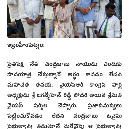
ఇబ్రంహీంపట్నం:
ప్రతిపక్ష నేత చంద్రబాబు నాయుడు ఎందుకు
పాదయాత్ర చేస్తున్నారో అర్థం కావడం లేదని
మహానేత తనయ, వైయస్ఆర్ కాంగ్రెస్ పార్టీ
అధ్యక్షుడు శ్రీ జగన్మోహన్ రెడ్డి సోదరి అయిన శ్రీమతి
వైయస్ షర్మిల చెప్పారు. ప్రజాసమస్యలు
పట్టించుకోవడం లేదని చంద్రబాబు ఓవైపు
ప్రభుత్వాన్ని తిడుతూనే మరోవైపు ఆ ప్రభుత్వాన్ని