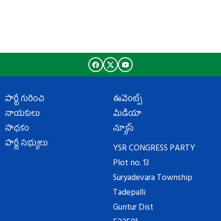
పార్టీ గురించి
ఈవెంట్స్
నాయకులు
మీడియా
సాధకం
న్యూస్
పార్టీ సభ్యులు
YSR CONGRESS PARTY
Plot no. 13
Suryadevara Township
Tadepalli
Guntur Dist