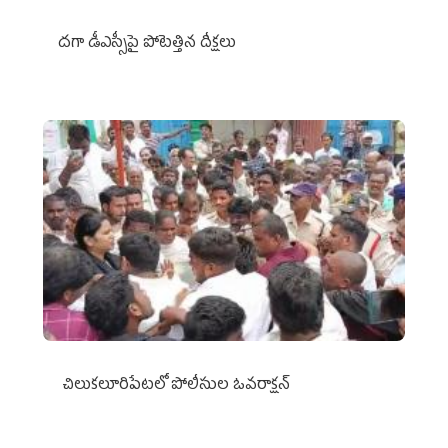
దగా డీఎస్సీపై పోటెత్తిన దీక్షలు
చిలుక‌లూరిపేట‌లో పోలీసుల ఓవ‌రాక్ష‌న్‌