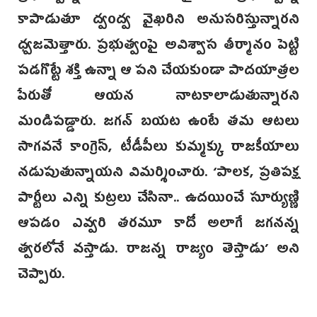
కాపాడుతూ ద్వంద్వ వైఖరిని అనుసరిస్తున్నారని
ధ్వజమెత్తారు. ప్రభుత్వంపై అవిశ్వాస తీర్మానం పెట్టి
పడగొట్టే శక్తి ఉన్నా ఆ పని చేయకుండా పాదయాత్రల
పేరుతో ఆయన నాటకాలాడుతున్నారని
మండిపడ్డారు. జగన్ బయట ఉంటే తమ ఆటలు
సాగవనే కాంగ్రెస్, టీడీపీలు కుమ్మక్కు రాజకీయాలు
నడుపుతున్నాయని విమర్శించారు. ‘పాలక, ప్రతిపక్ష
పార్టీలు ఎన్ని కుట్రలు చేసినా.. ఉదయించే సూర్యుణ్ణి
ఆపడం ఎవ్వరి తరమూ కాదో అలాగే జగనన్న
త్వరలోనే వస్తాడు. రాజన్న రాజ్యం తెస్తాడు’ అని
చెప్పారు.