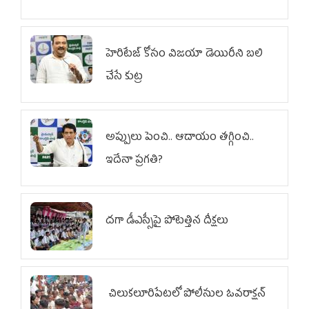
హెరిటేజ్ కోసం విజయా డెయిరీని బలి
చేసే కుట్ర‌
అప్పులు పెంచి.. ఆదాయం తగ్గించి..
ఇదేనా ప్రగతి?
దగా డీఎస్సీపై పోటెత్తిన దీక్షలు
చిలుక‌లూరిపేట‌లో పోలీసుల ఓవ‌రాక్ష‌న్‌