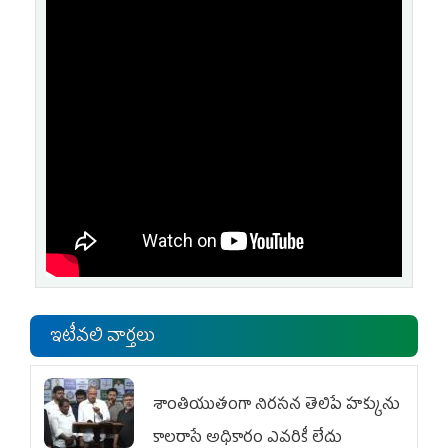
ఇటీవలి వార్తలు
శాంతియుతంగా నిరసన తెలిపే హక్కును
కాలరాసే అధికారం ఎవరికీ లేదు