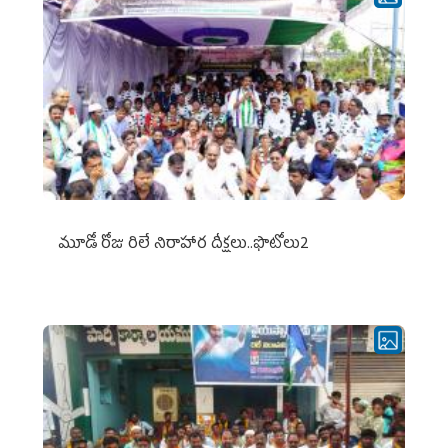
మూడో రోజు రిలే నిరాహార దీక్షలు..ఫొటోలు2