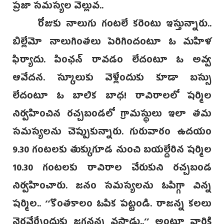
ప్రజా సమస్యల వెల్లువ..
రోజుకు నాలుగు గంటలే కరెంటు ఇస్తున్నారు..
బిల్లేమో నాలుగింతలు పెరిగిందంటూ ఓ మహిళ
ఫిర్యాదు. పింఛన్ రావడం లేదంటూ ఓ అవ్వ
ఆవేదన. స్కూలుకు వెళ్లేందుకు కూడా బస్సు
లేదంటూ ఓ బాలిక బాధ! రావిరాలలో షర్మిల
నిర్వహించిన రచ్చబండలో గ్రామస్థులు ఇలా తమ
సమస్యలను చెప్పుకున్నారు. గురువారం ఉదయం
9.30 గంటలకు తుక్కుగూడ నుంచి బయల్దేరిన షర్మిల
10.30 గంటలకు రావిరాల చేరుకుని రచ్చబండ
నిర్వహించారు. జనం సమస్యలను ఓపిగ్గా విన్న
షర్మిల.. ‘‘కొంతకాలం ఓపిక పట్టండి. రాజన్న కలలు
నెరవేర్చేందుకు జగనన్న వస్తాడు..’’ అంటూ వారికి