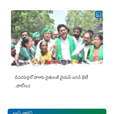
దేవరపల్లిలో పొగాకు రైతులతో వైయస్ జగన్ భేటీ
..ఫొటోలు2