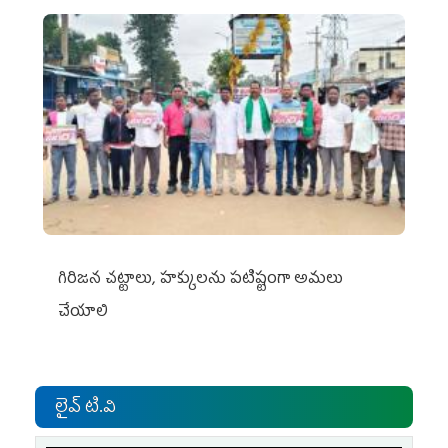
గిరిజన చట్టాలు, హక్కులను పటిష్టంగా అమలు
చేయాలి
లైవ్ టి.వి