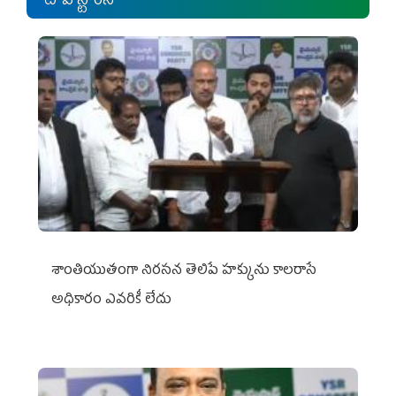
టాప్ స్టోరీస్
శాంతియుతంగా నిరసన తెలిపే హక్కును కాలరాసే
అధికారం ఎవరికీ లేదు