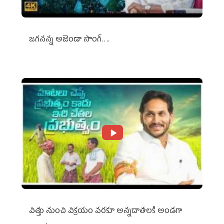
జగనన్న అజెండా సాంగ్….
విత్తు నుంచి విక్రయం వరకూ అన్నదాతలకి అండగా