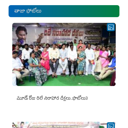
తాజా ఫోటోలు
మూడో రోజు రిలే నిరాహార దీక్షలు..ఫొటోలు3