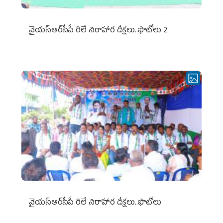
వైయ‌స్ఆర్‌సీపీ రిలే నిరాహార దీక్షలు..ఫొటోలు 2
వైయ‌స్ఆర్‌సీపీ రిలే నిరాహార దీక్షలు..ఫొటోలు