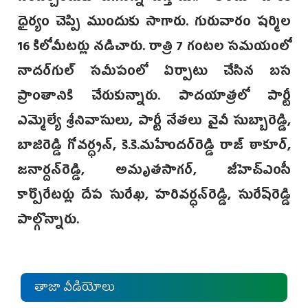
ధైర్యం చెప్పి ముందుకు సాగారు. గురువారం షర్మిల
16 కిలోమీటర్లు నడిచారు. రాత్రి 7 గంటల సమయంలో
నాదర్‌గుల్ సమీపంలో ఏర్పాటు చేసిన బస
ప్రాంతానికి చేరుకున్నారు. పాదయాత్రలో పార్టీ
ఎమ్మెల్యే శ్రీనివాసులు, పార్టీ నేతలు వైవీ సుబ్బారెడ్డి,
బాజిరెడ్డి గోవర్ధ్దన్, కె.కె.మహేందర్‌రెడ్డి రాజ్ ఠాకూర్,
జనార్దన్‌రెడ్డి, అమృతసాగర్, జీహెచ్‌ఎంసీ
కార్పొరేటర్లు దేప సురేఖ, హరివర్ధన్‌రెడ్డి, సురేష్‌రెడ్డి
పాల్గొన్నారు.
తాజా వీడియోలు