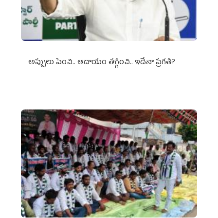
అప్పులు పెంచి.. ఆదాయం తగ్గించి.. ఇదేనా ప్రగతి?