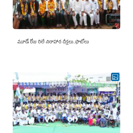
మూడో రోజు రిలే నిరాహార దీక్షలు..ఫొటోలు