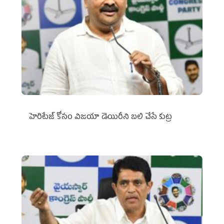
హెరిటేజ్ కోసం విజయా డెయిరీని బలి చేసే కుట్ర‌