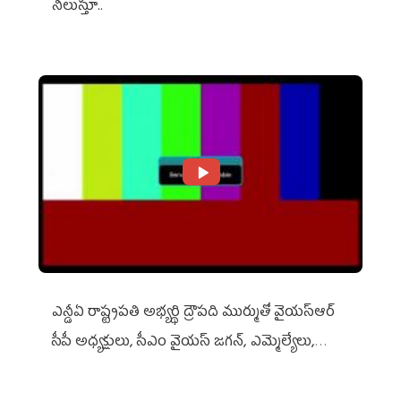
నిలుస్తూ..
ఎన్డీఏ రాష్ట్ర‌ప‌తి అభ్య‌ర్థి ద్రౌప‌ది ముర్ముతో వైయ‌స్ఆర్
సీపీ అధ్య‌క్షులు, సీఎం వైయ‌స్ జ‌గ‌న్, ఎమ్మెల్యేలు,
ఎంపీల స‌మావేశం