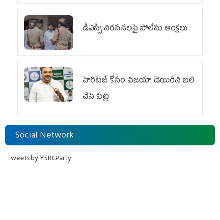
డీఎస్సీ నిరసనలపై పోలీసు ఆంక్షలు
హెరిటేజ్ కోసం విజయా డెయిరీని బలి
చేసే కుట్ర‌
Social Network
Tweets by YSRCParty