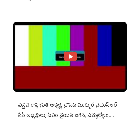
ఎన్డీఏ రాష్ట్ర‌ప‌తి అభ్య‌ర్థి ద్రౌప‌ది ముర్ముతో వైయ‌స్ఆర్
సీపీ అధ్య‌క్షులు, సీఎం వైయ‌స్ జ‌గ‌న్, ఎమ్మెల్యేలు,
ఎంపీల స‌మావేశం