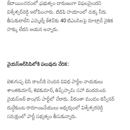
కేటాయించడంలో ప్రభుత్వం దారుణంగా విఫలమైందని
విశ్వేశ్వర్‌రెడ్డి ఆరోపించారు. టిడిపి హయాంలో చుక్క నీరు
తీసుకురాలేని ఎమ్మెల్యే కేశవ్‌కు 40 టిఎంసిలపై మాట్లాడే నైతిక
హక్కు లేదని ఆయన అన్నారు.
వైయస్‌ఆర్‌సిపిలోకి పలువురు చేరిక:
బెళుగుప్ప బిసి కాలనీకి చెందిన వివిధ పార్టీల నాయకులు
శాంతకుమార్, శివకుమా‌ర్, తిప్పేస్వామి సహా వందమంది
వై‌యస్‌ఆర్‌ కాంగ్రెస్‌ పార్టీలో చేరారు. వీరంతా మండల కన్వీనర్
దుద్దేకుంట రామాంజనేయులు ఆధ్వర్యంలో విశ్వేశ్వరరెడ్డి
సమక్షంలో పార్టీ ‌సభ్యత్వం తీసుకున్నారు.