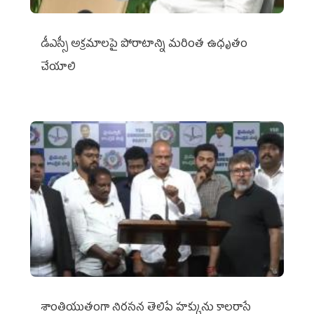
డీఎస్సీ అక్రమాలపై పోరాటాన్ని మరింత ఉధృతం
చేయాలి
శాంతియుతంగా నిరసన తెలిపే హక్కును కాలరాసే