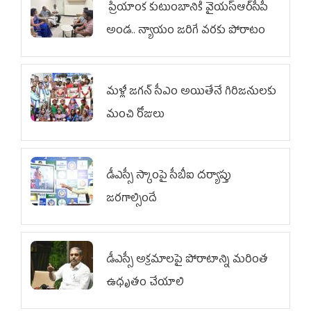
ప్రియాంక కుటుంబానికి వైయ‌స్ఆర్‌సీపీ
అండ.. న్యాయం జరిగే వరకు పోరాటం
మళ్లీ జగన్ సీఎం అయితేనే గిరిజనులకు
మంచి రోజులు
డీఎస్సీ స్కాంపై సీబీఐ దర్యాప్తు
జరగాల్సిందే
డీఎస్సీ అక్రమాలపై పోరాటాన్ని మరింత
ఉధృతం చేయాలి