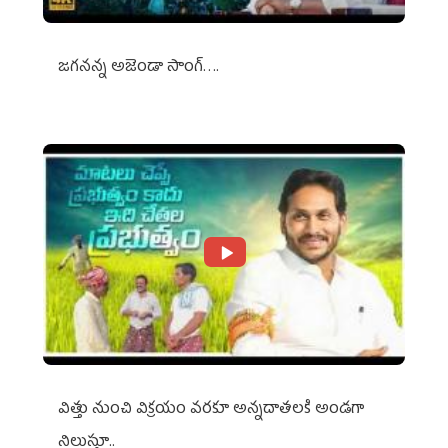
జగనన్న అజెండా సాంగ్….
విత్తు నుంచి విక్రయం వరకూ అన్నదాతలకి అండగా
నిలుస్తూ..