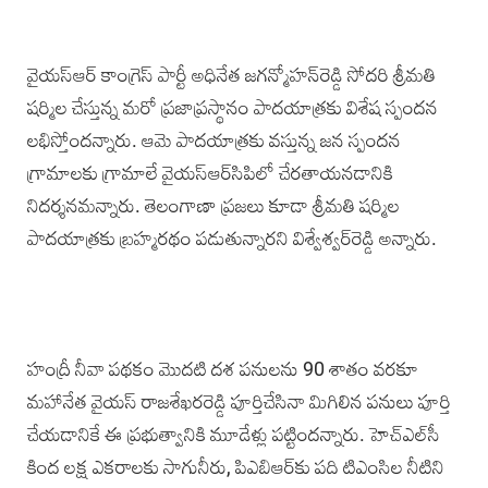
వైయస్‌ఆర్‌ కాంగ్రెస్‌ పార్టీ అధినేత జగన్మోహన్‌రెడ్డి సోదరి శ్రీమతి
షర్మిల చేస్తున్న మరో ప్రజాప్రస్థానం పాదయాత్రకు విశేష స్పందన
లభిస్తోందన్నారు. ఆమె పాదయాత్రకు వస్తున్న జన స్పందన
గ్రామాలకు గ్రామాలే వైయస్‌ఆర్‌సిపిలో చేరతాయనడానికి
నిదర్శనమన్నారు. తెలంగాణా ప్రజలు కూడా శ్రీమతి షర్మిల
పాదయాత్రకు బ్రహ్మరథం పడుతున్నారని విశ్వేశ్వర్‌రెడ్డి అన్నారు.
హంద్రీ నీవా పథకం మొదటి దశ పనులను 90 శాతం వరకూ
మహానేత వైయస్‌ రాజశేఖరరెడ్డి పూర్తిచేసినా మిగిలిన పనులు పూర్తి
చేయడానికే ఈ ప్రభుత్వానికి మూడేళ్లు పట్టిందన్నారు. హెచ్ఎ‌ల్‌సీ
కింద లక్ష ఎకరాలకు సాగునీరు, పిఎబిఆర్‌కు పది టిఎంసిల నీటిని