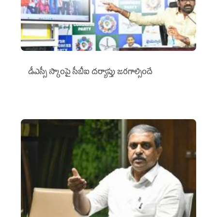
డీఎస్సీ స్కాంపై సీబీఐ దర్యాప్తు జరగాల్సిందే