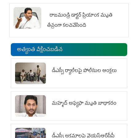
రాజమండ్రి డాక్టర్‌ ప్రియాంక మృతి
తీవ్రంగా కలచివేసింది
అత్యంత వీక్షించబడిన
డీఎస్సీ ర్యాలీలపై పోలీసుల ఆంక్షలు
మహ్మద్‌ అఫ్యఫా మృతి బాధాకరం
డీఎస్సీ అక్రమాలపై వైయ‌స్ఆర్‌సీపీ