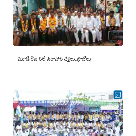
మూడో రోజు రిలే నిరాహార దీక్షలు..ఫొటోలు