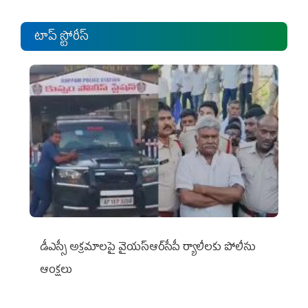
టాప్ స్టోరీస్
డీఎస్సీ అక్రమాలపై వైయ‌స్ఆర్‌సీపీ ర్యాలీలకు పోలీసు
ఆంక్షలు