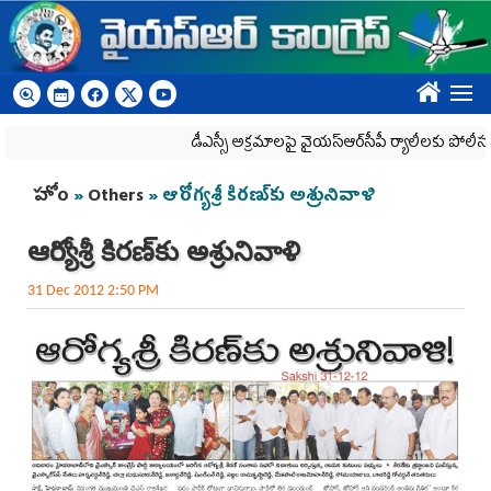
Skip to main content
????
డీఎస్సీ అక్రమాలపై వైయ‌స్ఆర్‌సీపీ ర్యాలీలకు పోలీసు ఆంక్షల
You are here
హోం
»
Others
» ఆరోగ్యశ్రీ కిరణ్‌కు అశ్రునివాళి
ఆరోగ్యశ్రీ కిరణ్‌కు అశ్రునివాళి
31 Dec 2012 2:50 PM