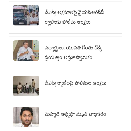
డీఎస్సీ అక్రమాలపై వైయ‌స్ఆర్‌సీపీ
ర్యాలీలకు పోలీసు ఆంక్షలు
విద్యార్థులు, యువత గొంతు నొక్కే
ప్రయత్నం అప్రజాస్వామికం
డీఎస్సీ ర్యాలీలపై పోలీసుల ఆంక్షలు
మహ్మద్‌ అఫ్యఫా మృతి బాధాకరం