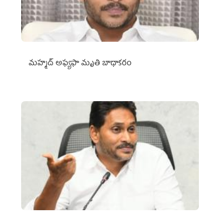
మహ్మద్‌ అఫ్యఫా మృతి బాధాకరం