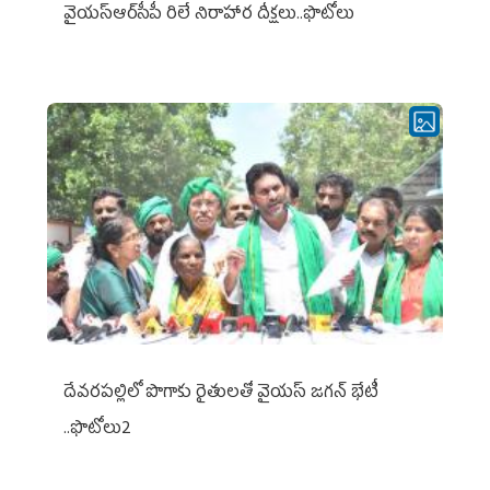
వైయ‌స్ఆర్‌సీపీ రిలే నిరాహార దీక్షలు..ఫొటోలు
దేవరపల్లిలో పొగాకు రైతులతో వైయస్ జగన్ భేటీ
..ఫొటోలు2