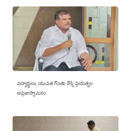
విద్యార్థులు, యువత గొంతు నొక్కే ప్రయత్నం
అప్రజాస్వామికం