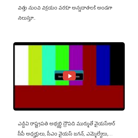
విత్తు నుంచి విక్రయం వరకూ అన్నదాతలకి అండగా
నిలుస్తూ..
ఎన్డీఏ రాష్ట్ర‌ప‌తి అభ్య‌ర్థి ద్రౌప‌ది ముర్ముతో వైయ‌స్ఆర్
సీపీ అధ్య‌క్షులు, సీఎం వైయ‌స్ జ‌గ‌న్, ఎమ్మెల్యేలు,