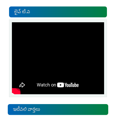
లైవ్ టి.వి
ఇటీవలి వార్తలు