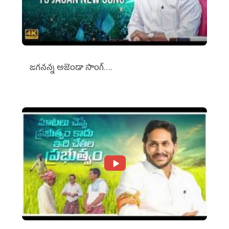
జగనన్న అజెండా సాంగ్….