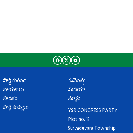
పార్టీ గురించి
ఈవెంట్స్
నాయకులు
మీడియా
సాధకం
న్యూస్
పార్టీ సభ్యులు
YSR CONGRESS PARTY
Plot no. 13
Suryadevara Township