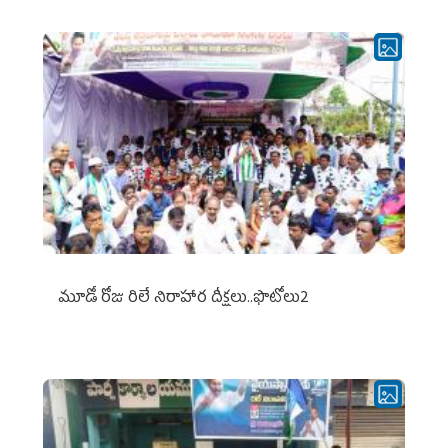
మూడో రోజు రిలే నిరాహార దీక్షలు..ఫొటోలు2