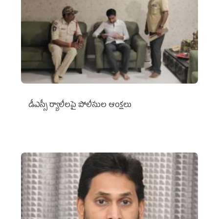
డీఎస్సీ ర్యాలీలపై పోలీసుల ఆంక్షలు