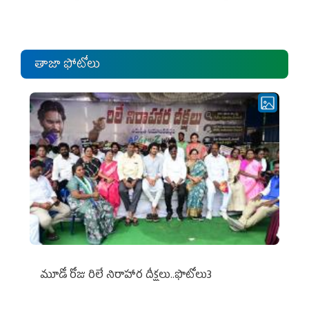
ఎంపీల స‌మావేశం
తాజా ఫోటోలు
మూడో రోజు రిలే నిరాహార దీక్షలు..ఫొటోలు3