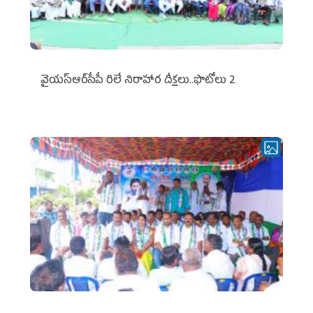
వైయ‌స్ఆర్‌సీపీ రిలే నిరాహార దీక్షలు..ఫొటోలు 2