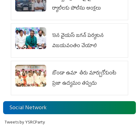
ర్యాలీలకు పోలీసు ఆంక్షలు
13న వైయస్‌ జగన్‌ పర్యటన
విజయవంతం చేయాలి
బొండా ఉమా తీరు మార్చుకోకుంటే
ప్రజా ఉద్యమం తప్పదు
Social Network
Tweets by YSRCParty