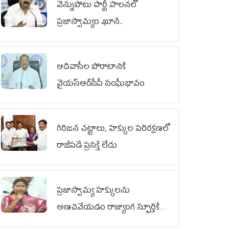
వెన్నుపోటు పార్టీ పాలనలో
ప్రజాస్వామ్యం ఖూనీ..
ఆదివాసీల పోరాటానికి
వైయ‌స్ఆర్‌సీపీ సంఘీభావం
గిరిజన చట్టాలు, హక్కుల పరిరక్షణలో
రాజీపడే ప్రసక్తే లేదు
ప్రజాస్వామ్య హక్కులను
అణచివేయడం రాజ్యాంగ స్ఫూర్తికి
విరుద్ధం