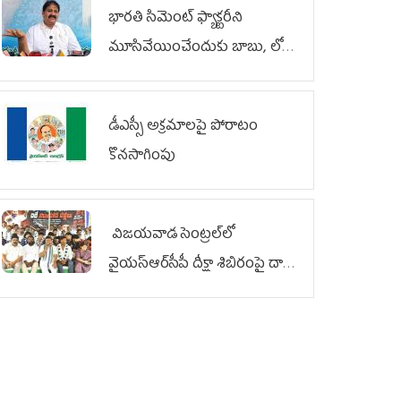
భారతి సిమెంట్ ఫ్యాక్టరీని
మూసివేయించేందుకు బాబు, లోకేశ్
కుట్ర
డీఎస్సీ అక్రమాలపై పోరాటం
కొనసాగింపు
విజయవాడ సెంట్రల్‌లో
వైయ‌స్ఆర్‌సీపీ దీక్షా శిబిరంపై దాడి
దుర్మార్గం