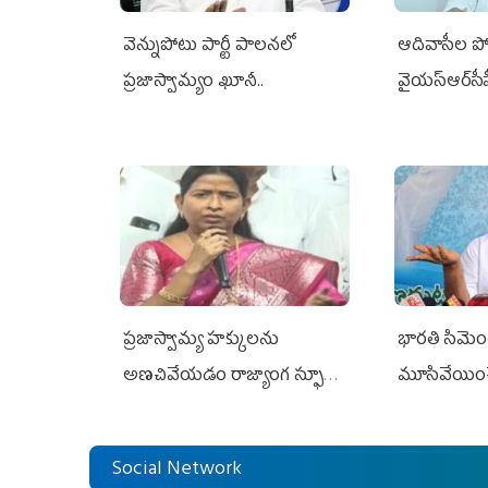
వెన్నుపోటు పార్టీ పాలనలో
ఆదివాసీల పో
ప్రజాస్వామ్యం ఖూనీ..
వైయ‌స్ఆర్‌స
ప్రజాస్వామ్య హక్కులను
భారతి సిమెంట్
అణచివేయడం రాజ్యాంగ స్ఫూర్తికి
మూసివేయించ
విరుద్ధం
లోకేశ్ కుట్ర
Social Network