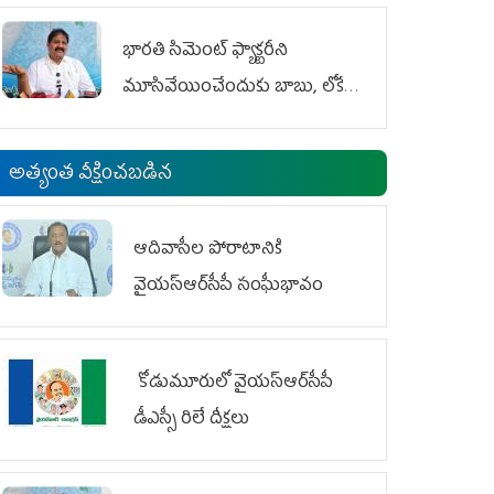
భారతి సిమెంట్ ఫ్యాక్టరీని
మూసివేయించేందుకు బాబు, లోకేశ్
కుట్ర
అత్యంత వీక్షించబడిన
ఆదివాసీల పోరాటానికి
వైయ‌స్ఆర్‌సీపీ సంఘీభావం
కోడుమూరులో వైయ‌స్ఆర్‌సీపీ
డీఎస్సీ రిలే దీక్షలు