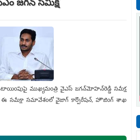
సీఎం జగన్‌ సమీక్ష
టాయింపుపై ముఖ్యమంత్రి వైఎస్‌ జగన్‌మోహన్‌రెడ్డి సమీక్ష
 ఈ సమీక్షా సమావేశంలో వైజాగ్‌ కార్పొరేషన్‌, హౌజింగ్‌ శాఖ