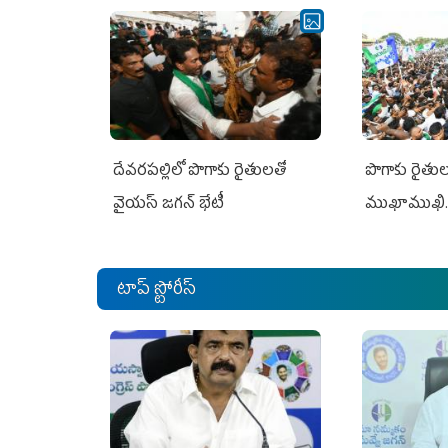
దేవరపల్లిలో పొగాకు రైతులతో
పొగాకు రైతుల‌
వైయస్ జగన్ భేటీ
ముఖాముఖి.
టాప్ స్టోరీస్