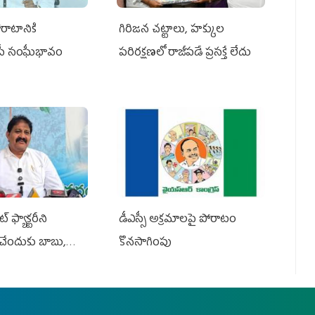
రాటానికి
గిరిజన చట్టాలు, హక్కుల
ీపీ సంఘీభావం
పరిరక్షణలో రాజీపడే ప్రసక్తే లేదు
 ఫ్యాక్టరీని
డీఎస్సీ అక్రమాలపై పోరాటం
ేందుకు బాబు,
కొనసాగింపు