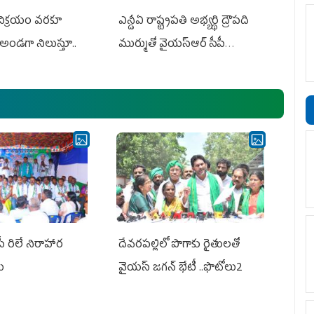
 విక్రయం వరకూ
ఎన్డీఏ రాష్ట్ర‌ప‌తి అభ్య‌ర్థి ద్రౌప‌ది
అండగా నిలుస్తూ..
ముర్ముతో వైయ‌స్ఆర్ సీపీ
అధ్య‌క్షులు, సీఎం వైయ‌స్ జ‌గ‌న్,
ఎమ్మెల్యేలు, ఎంపీల స‌మావేశం
పీ రిలే నిరాహార
దేవరపల్లిలో పొగాకు రైతులతో
లు
వైయస్ జగన్ భేటీ ..ఫొటోలు2