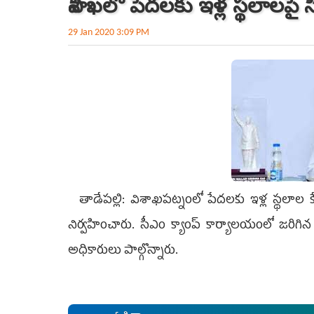
విశాఖలో పేదలకు ఇళ్ల స్థలాలపై 
29 Jan 2020 3:09 PM
తాడేపల్లి: విశాఖపట్నంలో పేదలకు ఇళ్ల స్థలాల కే
నిర్వహించారు. సీఎం క్యాంప్‌ కార్యాలయంలో జరిగిన
అధికారులు పాల్గొన్నారు.