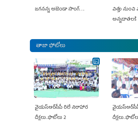
జగనన్న అజెండా సాంగ్….
విత్తు నుంచి
అన్నదాతలకి 
తాజా ఫోటోలు
వైయ‌స్ఆర్‌సీపీ రిలే నిరాహార
వైయ‌స్ఆర్‌సీ
దీక్షలు..ఫొటోలు 2
దీక్షలు..ఫొటో