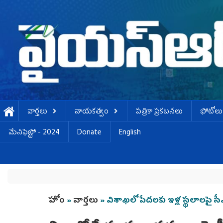
Skip to main content
వార్తలు
నాయకత్వం
పత్రికా ప్రకటనలు
ఫోటోలు
మేనిఫెస్టో - 2024
Donate
English
You are here
హోం
»
వార్తలు
» విశాఖలో పేదలకు ఇళ్ల స్థలాలపై సీ