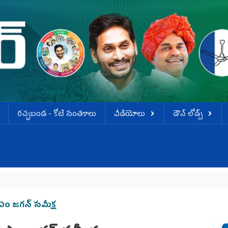
ర‌చ్చ‌బండ‌ - కోటి సంత‌కాలు
వీడియోలు
డౌన్ లోడ్స్
ఎం జగన్‌ సమీక్ష