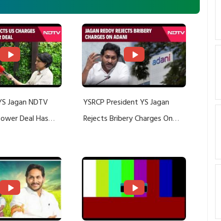
YS Jagan NDTV
YSRCP President YS Jagan
 Power Deal Has
Rejects Bribery Charges On
Do With Adani: YS
Adani, Threatens Defamation
ts US Charges
Suit Against Media Groups