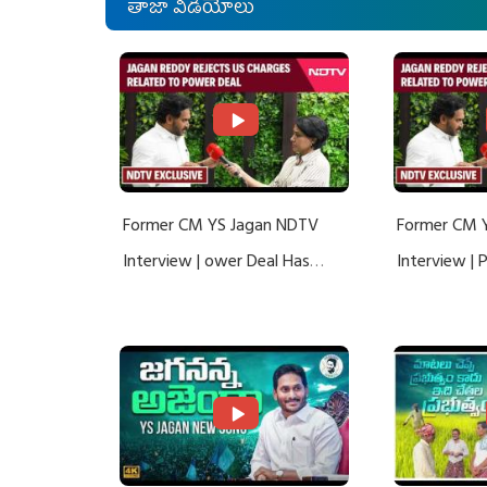
తాజా వీడియోలు
Former CM YS Jagan NDTV
Former CM 
Interview | ower Deal Has
Interview |
Nothing To Do With Adani: YS
Nothing To 
Jagan Rejects US Charges
Jagan Rejec