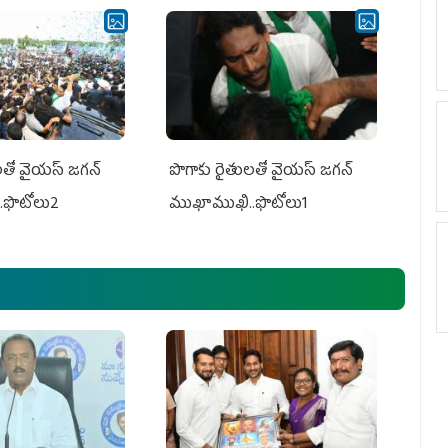
తో వైయ‌స్ జ‌గ‌న్
పొగాకు రైతుల‌తో వైయ‌స్ జ‌గ‌న్
.ఫొటోలు2
ముఖాముఖి..ఫొటోలు1