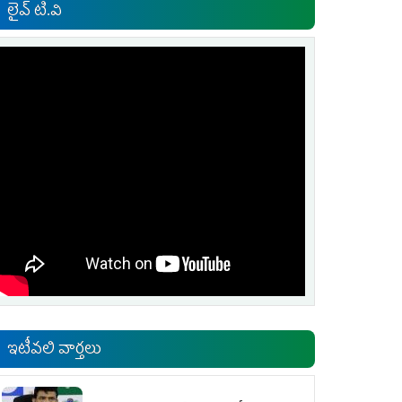
లైవ్ టి.వి
ఇటీవలి వార్తలు