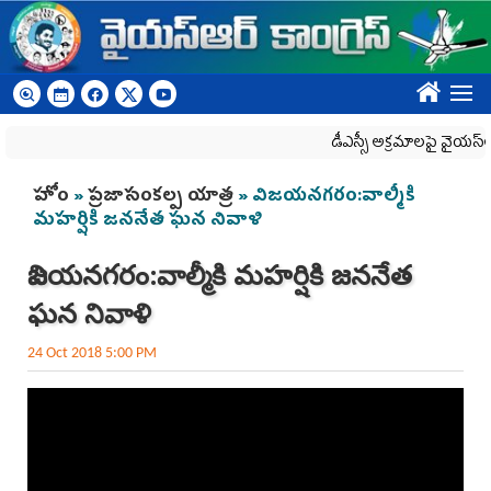
Skip to main content
????
డీఎస్సీ అక్రమాలపై వైయ‌స్ఆర్‌స
You are here
హోం
»
ప్రజాసంకల్ప యాత్ర
» విజయనగరం:వాల్మీకి
మహర్షికి జననేత ఘన నివాళి
విజయనగరం:వాల్మీకి మహర్షికి జననేత
ఘన నివాళి
24 Oct 2018 5:00 PM