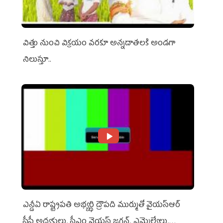
విత్తు నుంచి విక్రయం వరకూ అన్నదాతలకి అండగా
నిలుస్తూ..
ఎన్డీఏ రాష్ట్ర‌ప‌తి అభ్య‌ర్థి ద్రౌప‌ది ముర్ముతో వైయ‌స్ఆర్
సీపీ అధ్య‌క్షులు, సీఎం వైయ‌స్ జ‌గ‌న్, ఎమ్మెల్యేలు,