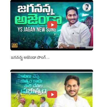
జగనన్న అజెండా సాంగ్….