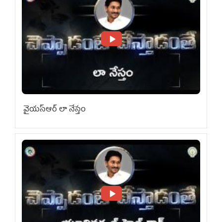
వైయ‌స్ఆర్ లా నేస్తం