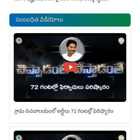
ఎంపీల స‌మావేశం
సంబంధిత వీడియోలు
గ్రామ స‌చివాల‌యంలో అర్జీలు 72 గంట‌ల్లో ప‌రిష్కారం