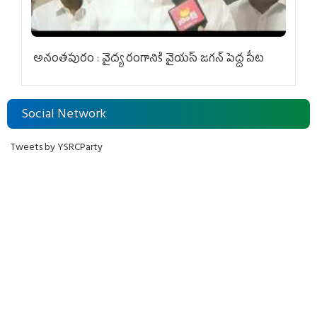
అనంతపురం : వైద్య రంగానికి వైయ‌స్ జ‌గ‌న్ పెద్ద పీట
Social Network
Tweets by YSRCParty