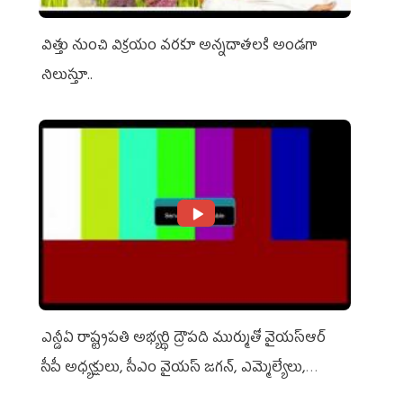
విత్తు నుంచి విక్రయం వరకూ అన్నదాతలకి అండగా
నిలుస్తూ..
ఎన్డీఏ రాష్ట్ర‌ప‌తి అభ్య‌ర్థి ద్రౌప‌ది ముర్ముతో వైయ‌స్ఆర్
సీపీ అధ్య‌క్షులు, సీఎం వైయ‌స్ జ‌గ‌న్, ఎమ్మెల్యేలు,
ఎంపీల స‌మావేశం