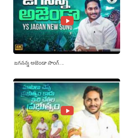
జగనన్న అజెండా సాంగ్….