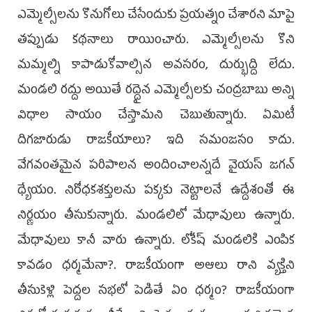
ఎమ్మెల్సీలను కొనుగోలు చేసేందుకు ప్రయత్నం చేశారని మాపై
తప్పుడు కథనాలు రాయించారు. ఎమ్మెల్సీలను కొని
మమ్మల్ని కాపాడుకోవాల్సిన అవసరం, దుర్భుద్ది లేదు.
మండలి రద్దు అయితే రద్దైన ఎమ్మెల్సీలకు చంద్రబాబు అన్ని
విధాల సాయం చేస్తామని చెబుతున్నారు. ఏమిటీ
దిగజారుడు రాజకీయాలు? ఇది సమంజసం కాదు.
వేగవంతమైన పరిపాలన అందించాలన్నదే వైయస్‌ జగన్‌
ధ్యేయం. నిరోధకశక్తులను పక్కకు నెట్టాలనే ఉద్దేశంతో ఈ
నిర్ణయం తీసుకున్నారు. మండలిలో మేధావులు ఉన్నారు.
మేధావులు కానీ వారు ఉన్నారు. లోకేష్‌ మండలికి ఎంపిక
కావడం ధర్మమేనా?. రాజకీయంగా అఆలు రాని వ్యక్తిని
తీసుకెళ్లి పెద్దల సభలో పెడితే ఏం ధర్మం? రాజకీయంగా