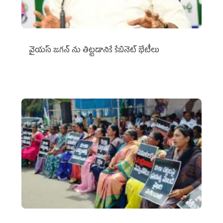
వైయ‌స్ జగన్‌ ను తిట్టడానికే కేబినెట్‌ భేటీలు