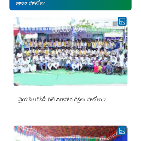
తాజా ఫోటోలు
వైయ‌స్ఆర్‌సీపీ రిలే నిరాహార దీక్షలు..ఫొటోలు 2