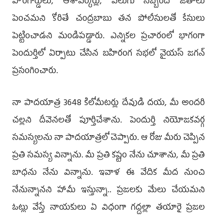
హోంగార్డులు, ఆశావర్కర్లు, వెలుగు సిబ్బంది జీతాలు
పెంచమని కోరితే చంద్రబాబు తన పోలీసులతో కేసులు
పెట్టించాడని మండిప‌డ్డారు. ఎన్నిక‌ల ప్ర‌చారంలో భాగంగా
పెందుర్తిలో ఏర్పాటు చేసిన బ‌హిరంగ స‌భ‌లో వైయ‌స్ జ‌గ‌న్
ప్ర‌సంగించారు.
నా పాదయాత్ర 3648 కిలోమీటర్లు దేవుడి దయ, మీ అందరి
చల్లని దీవెనలతో పూర్తిచేశాను. పెందుర్తి నియోజకవర్గ
సమస్యలను నా పాదయాత్రలో చెప్పారు. ఆ రోజు మీరు చెప్పిన
ప్రతి సమస్య విన్నాను. మీ ప్రతి కష్టం నేను చూశాను, మీ ప్రతి
బాధను నేను విన్నాను. ఇవాళ ఈ వేదిక మీద నుంచి
నేనున్నానని హామీ ఇస్తున్నా.. ప్రజలకు మేలు చేయమని
ఓట్లు వేస్తే నాయకులు ఏ విధంగా గద్దల్లా తయారై ప్రజల