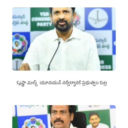
కృష్ణా మిల్క్‌ యూనియన్‌ నిర్వీర్యానికి ప్రభుత్వం కుట్ర