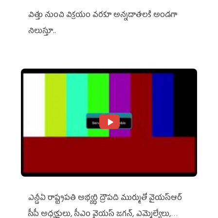
విత్తు నుంచి విక్రయం వరకూ అన్నదాతలకి అండగా
నిలుస్తూ..
ఎన్డీఏ రాష్ట్ర‌ప‌తి అభ్య‌ర్థి ద్రౌప‌ది ముర్ముతో వైయ‌స్ఆర్
సీపీ అధ్య‌క్షులు, సీఎం వైయ‌స్ జ‌గ‌న్, ఎమ్మెల్యేలు,