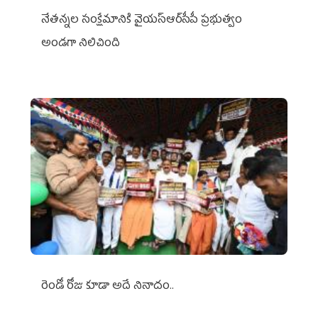
నేతన్నల సంక్షేమానికి వైయ‌స్ఆర్‌సీపీ ప్రభుత్వం
అండగా నిలిచింది
రెండో రోజు కూడా అదే నినాదం..