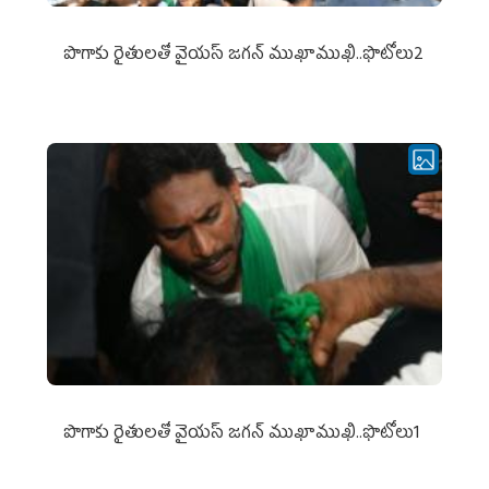
పొగాకు రైతుల‌తో వైయ‌స్ జ‌గ‌న్ ముఖాముఖి..ఫొటోలు2
పొగాకు రైతుల‌తో వైయ‌స్ జ‌గ‌న్ ముఖాముఖి..ఫొటోలు1