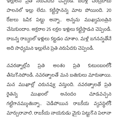
ఇల్లులేని ప్రతి నిరుపేదకు చెప్పండి. ఐదేళ్ల చంద్రబాబు
పాలనలో ఇల్లు లేదు. కట్టిస్తానన్న మాట పోయింది. 20
రోజులు ఓపిక పట్టు అన్నా.. అన్నను ముఖ్యమంత్రిని
చేసుకుందాం. అక్షరాల 25 లక్షల ఇళ్లులు కట్టిస్తాడని చెప్పండి.
రాజన్న రాజ్యంలో ఇళ్లులు కట్టడం చూశాం. మళ్లీ జగనన్నతోనే
అది సాధ్యమని ఇల్లులేని ప్రతి నిరుపేదకు చెప్పండి.
నవరత్నాల్లోని ప్రతి అంశం ప్రతి కుటుంబంలోకి
తీసుకొనిపోండి. నవరత్నాలతో మన బతుకులు మారుతాయి.
మన ముఖాల్లో చిరునవ్వు వస్తుంది. నవరత్నాలతో ప్రతి
రైతన్న ముఖంలో ఆనందం చూడవచ్చని
గట్టిగానమ్ముతున్నా.. చెడిపోయిన రాజకీయ వ్యవస్థలోకి
మార్పురావాలి. రాజకీయ నాయకుడు మైకు పట్టుకొని పలానా