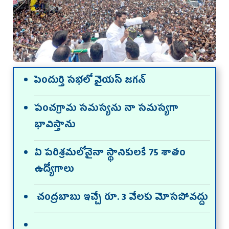
పెందుర్తి సభలో వైయస్ జగన్
పంచగ్రామ సమస్యను నా సమస్యగా
భావిస్తాను
ఏ పరిశ్రమలోనైనా స్థానికులకే 75 శాతం
ఉద్యోగాలు
చంద్రబాబు ఇచ్చే రూ. 3 వేలకు మోసపోవద్దు