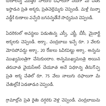
రుణాలన్నీ మొత్తం నాలుగు దఫాలుగా నేరుగా మీ చేతికే
ఇస్తాడని ప్రతి అక్కకు, ప్రతిచెల్లెమ్మకు చెప్పండి. మళ్లీ సున్నా
వడ్డీకి రుణాలు వచ్చేది జగనన్నతోనే సాధ్యమని చెప్పండి.
పేదరికంలో అవస్థలు పడుతున్న ఎస్సీ, ఎస్టీ, బీసీ, మైనార్టీ
అక్కలకు చెప్పండి. అక్కా.. చంద్రబాబు ఇచ్చే రూ. 3 వేలకు
మోసపోవద్దు అక్కా.. 20 రోజులు ఓపికపట్టు అక్కా.. అన్నను
ముఖ్యమంత్రిగా చేసుకుందాం. అన్నముఖ్యమంత్రి అయిన
తరువాత వైయస్‌ఆర్‌ చేయూత అనే పథకాన్ని తీసుకొచ్చి
ప్రతి అక్క చేతిలో రూ. 75 వేలు నాలుగు దఫాలుగా మీ
చేతుల్లోనే పెడతాడని చెప్పండి.
గ్రామాల్లోని ప్రతి రైతు దగ్గరకు వెళ్లి చెప్పండి. చంద్రబాబును