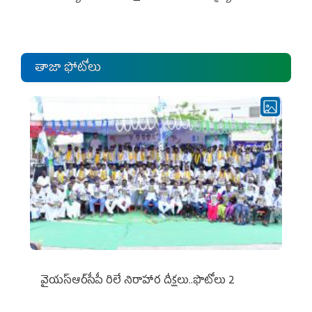
ఎంపీల స‌మావేశం
తాజా ఫోటోలు
వైయ‌స్ఆర్‌సీపీ రిలే నిరాహార దీక్షలు..ఫొటోలు 2