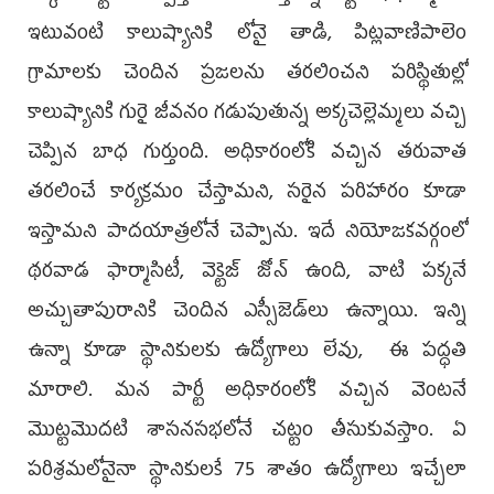
ఇటువంటి కాలుష్యానికి లోనై తాడి, పిట్లవాణిపాలెం
గ్రామాలకు చెందిన ప్రజలను తరలించని పరిస్థితుల్లో
కాలుష్యానికి గురై జీవనం గడుపుతున్న అక్కచెల్లెమ్మలు వచ్చి
చెప్పిన బాధ గుర్తుంది. అధికారంలోకి వచ్చిన తరువాత
తరలించే కార్యక్రమం చేస్తామని, సరైన పరిహారం కూడా
ఇస్తామని పాదయాత్రలోనే చెప్పాను. ఇదే నియోజకవర్గంలో
థరవాడ ఫార్మాసిటీ, వెక్టెజ్‌ జోన్‌ ఉంది, వాటి పక్కనే
అచ్చుతాపురానికి చెందిన ఎస్సీజెడ్‌లు ఉన్నాయి. ఇన్ని
ఉన్నా కూడా స్థానికులకు ఉద్యోగాలు లేవు, ఈ పద్ధతి
మారాలి. మన పార్టీ అధికారంలోకి వచ్చిన వెంటనే
మొట్టమొదటి శాసనసభలోనే చట్టం తీసుకువస్తాం. ఏ
పరిశ్రమలోనైనా స్థానికులకే 75 శాతం ఉద్యోగాలు ఇచ్చేలా