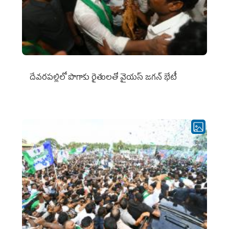
దేవరపల్లిలో పొగాకు రైతులతో వైయస్ జగన్ భేటీ