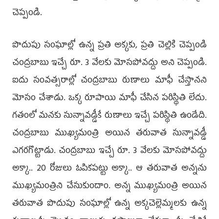
చెప్పండి.
పొదుపు సంఘాల్లో ఉన్న ప్రతి అక్కకు, ప్రతి చెల్లికి చెప్పండి
చంద్రబాబు ఇచ్చే రూ. 3 వేలకు మోసపోవద్దు అని చెప్పండి.
ఐదు సంవత్సరాల్లో చంద్రబాబు రుణాలు మాఫీ చేస్తానని
మోసం చేశాడు. ఒక్క రూపాయి మాఫీ చేసిన పరిస్థితి లేదు.
గతంలో మనకు సున్నావడ్డీకే రుణాలు ఇచ్చే పరిస్థితి ఉండేది.
చంద్రబాబు ముఖ్యమంత్రి అయిన తరువాత సున్నావడ్డీ
ఎగరగొట్టాడు. చంద్రబాబు ఇచ్చే రూ. 3 వేలకు మోసపోవద్దు
అక్కా.. 20 రోజులు ఓపికపట్టు అక్కా.. ఆ తరువాత అన్నను
ముఖ్యమంత్రిని చేసుకుందాం. అన్న ముఖ్యమంత్రి అయిన
తరువాత పొదుపు సంఘాల్లో ఉన్న అక్కచెల్లెమ్మలకు ఉన్న