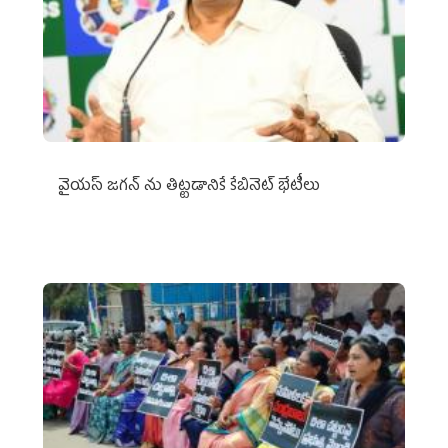
వైయ‌స్ జగన్‌ ను తిట్టడానికే కేబినెట్‌ భేటీలు