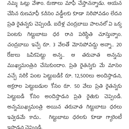
నమ్మి ఓట్లు వేశాం. రుణాలు మాఫీ చేస్తానన్నాడు. ఆయన
చేసిన రుణమాఫీ కనీసం వడ్డీలకు కూడా సరిపోవడం లేదని
ప్రతి రైతన్నకు చెప్పండి. ఐదేళ్ల చంద్రబాబు పాలనలో ఏ ఒక్క
పంటకు గిట్టుబాటు ధర రాని పరిస్థితి చూస్తున్నాం.
చంద్రబాబు ఇచ్చే రూ. 3 వేలతో మోసపోవద్దు అన్నా.. 20
రోజులు ఓపికపట్టు అన్న.. ఆ తరువాత అన్నను
ముఖ్యమంత్రిని చేసుకుందాం. ప్రతి రైతన్నకు మే మాసం
వచ్చే సరికి పంట పెట్టుబడికి రూ. 12,500లు అందిస్తాడని,
అక్షరాల పెట్టుబడుల కోసం రూ. 50 వేలు ప్రతి రైతన్నకు
పెట్టుబడి కోసం అందిస్తాడని ప్రతి రైతుకు చెప్పండి.
అన్నముఖ్యమంత్రి అయిన తరువాత గిట్టుబాటు ధరలు
ఇవ్వడమే కాదు.. గిట్టుబాటు ధరలకు కూడా గ్యారెంటీ
ఇస్తాడని చెప్పండి.