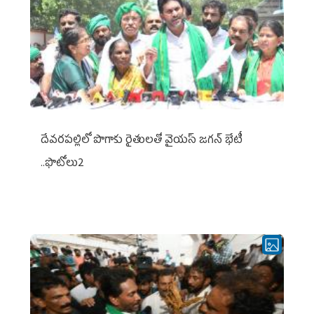
దేవరపల్లిలో పొగాకు రైతులతో వైయస్ జగన్ భేటీ
..ఫొటోలు2