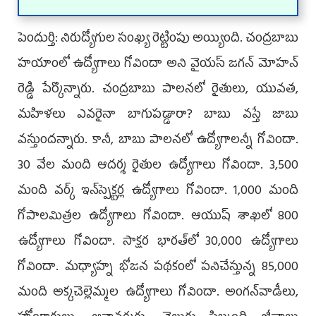
పెందుర్తి: నిరుద్యోగుల సంఖ్య రెట్టింపు అయ్యింది. చంద్రబాబు
హయాంలో ఉద్యోగాలు గోవిందా అని వైయ‌స్ జ‌గ‌న్ మోహ‌న్
రెడ్డి పేర్కొన్నారు. చంద్ర‌బాబు పాల‌న‌లో రైతులు, యువత,
మహిళలు ఎవరైనా బాగుపడ్డారా? బాబు వస్తే జాబు
వస్తుందన్నారు. కానీ, బాబు పాలనలో ఉద్యోగాలన్నీ గోవిందా.
30 వేల మంది ఆదర్శ రైతుల ఉద్యోగాలు గోవిందా. 3,500
మంది వర్క్‌ ఇన్‌స్పెక్టర్ల ఉద్యోగాలు గోవిందా. 1,000 మంది
గోపాలమిత్రల ఉద్యోగాలు గోవిందా. ఆయుష్‌ శాఖలో 800
ఉద్యోగాలు గోవిందా. సాక్షర భారత్‌లో 30,000 ఉద్యోగాలు
గోవిందా. మధ్యాహ్న భోజన పథకంలో పనిచేస్తున్న 85,000
మంది అక్కచెల్లెమ్మల ఉద్యోగాలు గోవిందా. అంగన్‌వాడీలు,