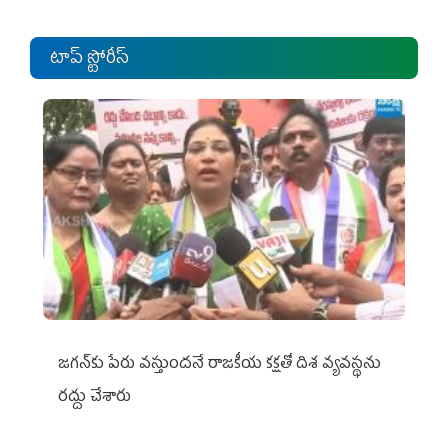
టాప్ స్టోరీస్
జగన్‌కు పేరు వస్తుందనే రాజకీయ కక్షతో దిశ వ్య‌వ‌స్థ‌ను
రద్దు చేశారు