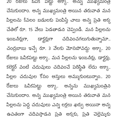
20 రోజులు ఓపిక పట్టు అక్కా.. అన్ను ముఖ్యమంత్రి
చేసుకుందాం. అన్న ముఖ్యమంత్రి అయిన తరువాత మన
పిల్లలను కేవలం బడులకు పంపిస్తే చాలు అన్న ప్రతి అక్క
చేతిలో రూ. 15 వేలు పెడతాడని చెప్పండి. మన పిల్లలను
ఇంజనీర్లుగా, డాక్టర్లుగా చదివించగలుగుతున్నామా..
చంద్రబాబు ఇచ్చే రూ. 3 వేలకు మోసపోవద్దు అక్కా.. 20
రోజులు ఓపికపట్టు అక్కా.. మన పిల్లలను ఇంజనీర్లు, డాక్టర్లు,
కలెక్టర్‌ వంటి చదువులు చదివించే పరిస్థితి లేదు అక్కా..
పిల్లల చదువుల కోసం ఆస్తులు అమ్ముకుంటున్నాం.. 20
రోజులు ఓపికపట్టు అక్కా.. అన్నను ముఖ్యమంత్రిని
చేసుకుందాం. అన్న ముఖ్యమంత్రి అయిన తరువాత మన
పిల్లలను పెద్ద చదువులు ఎన్ని లక్షలు ఖర్చు అయినా అన్న
ఉచితంగా చదివిస్తాడని ప్రతి అక్కకు, ప్రతి చెల్లెమ్మకు