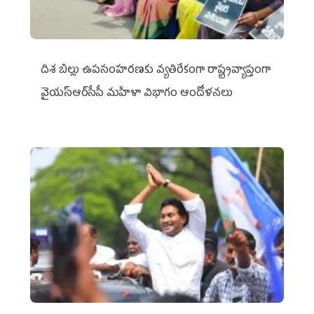
దిశ బిల్లు ఉపసంహరణకు వ్యతిరేకంగా రాష్ట్రవ్యాప్తంగా
వైయ‌స్ఆర్‌సీపీ మహిళా విభాగం ఆందోళనలు