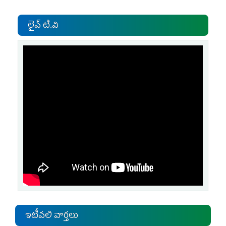
లైవ్ టి.వి
ఇటీవలి వార్తలు