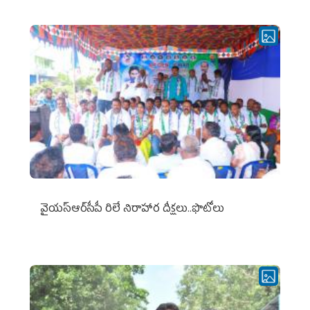
వైయ‌స్ఆర్‌సీపీ రిలే నిరాహార దీక్షలు..ఫొటోలు