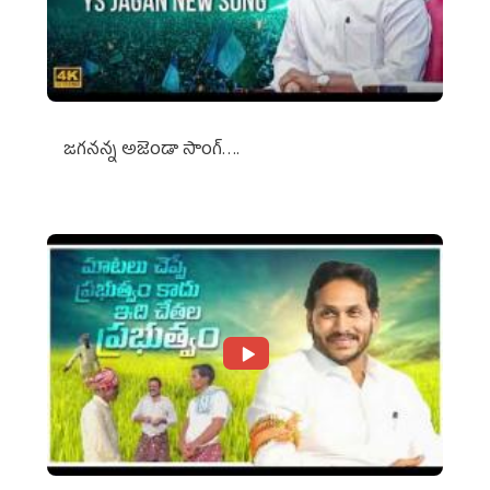
జగనన్న అజెండా సాంగ్….