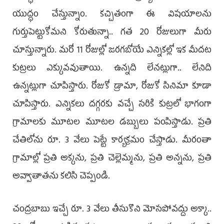
యుద్ధం చేస్తున్నాం. కచ్చితంగా ఈ విషయాలను
గుర్తుపెట్టుకోమని కోరుతున్నా.. గత 20 రోజులుగా మీరు
చూస్తున్నారు. మరో 11 రోజుల్లో జరగబోయే ఎన్నికల్లో ఇక మీదట
కుట్రలు ఎక్కువవుతాయి. ఉన్నది లేనట్లుగా.. లేనిది
ఉన్నట్లుగా చూపిస్తారు. రోజుకో డ్రామా, రోజుకో సినిమా కూడా
చూపిస్తారు. ఎన్నికలు దగ్గరకు వచ్చే సరికి కుట్రలో భాగంగా
గ్రామాలకు మూటల మూటల డబ్బులు పంపిస్తాడు. ప్రతి
చేతిలోను రూ. 3 వేలు పెట్టే కార్యక్రమం చేస్తాడు. మీరంతా
గ్రామాల్లో ప్రతి అక్కను, ప్రతి చెల్లెమ్మను, ప్రతి అన్నను, ప్రతి
అవ్వాతాతను కలిసి చెప్పండి.
చంద్రబాబు ఇచ్చే రూ. 3 వేలు తీసుకొని మోసపోవద్దు అక్కా..