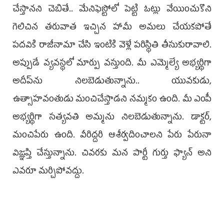
చేస్తానని చెబితే.. మేనిఫెస్టోలో పెట్టి ఓట్లు వేయించుకొని
గెలిచిన తరువాత ఇచ్చిన హామీ అమలు చేయకపోతే
పదవికి రాజీనామా చేసి ఇంటికి వెళ్లే పరిస్థితి తీసుకురావాలి.
అప్పుడే వ్యవస్థలో మార్పు వస్తుంది. మీ ఎమ్మెల్యే అభ్యర్థిగా
అదీప్‌ను నిలబెడుతున్నాను.. యువకుడు,
ఉత్సాహవంతుడు మంచిచేస్తాడని నమ్మకం ఉంది. మీ ఎంపీ
అభ్యర్థిగా సత్యవతి అమ్మను నిలబెడుతున్నాను. డాక్టర్,
మంచిపేరు ఉంది. వీరిద్దరి ఆశీర్వదించాలని పేరు పేరునా
విజ్ఞప్తి చేస్తున్నాను. చివరకు మన పార్టీ గుర్తు ఫ్యాన్‌ అని
ఎవరూ మర్చిపోవద్దు.