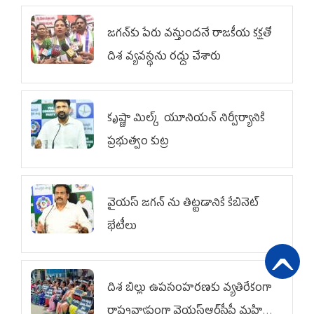
జగన్‌కు పేరు వస్తుందనే రాజకీయ కక్షతో
దిశ వ్య‌వ‌స్థ‌ను రద్దు చేశారు
కృష్ణా మిల్క్‌ యూనియన్‌ నిర్వీర్యానికి
ప్రభుత్వం కుట్ర
వైయ‌స్ జగన్‌ ను తిట్టడానికే కేబినెట్‌
భేటీలు
దిశ బిల్లు ఉపసంహరణకు వ్యతిరేకంగా
రాష్ట్రవ్యాప్తంగా వైయ‌స్ఆర్‌సీపీ మహిళా