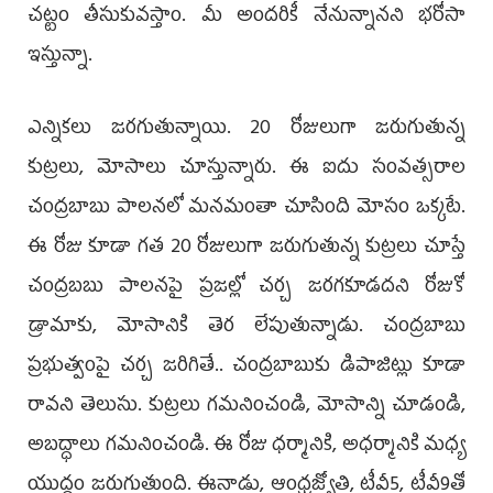
చట్టం తీసుకువస్తాం. మీ అందరికీ నేనున్నానని భరోసా
ఇస్తున్నా.
ఎన్నికలు జరగుతున్నాయి. 20 రోజులుగా జరుగుతున్న
కుట్రలు, మోసాలు చూస్తున్నారు. ఈ ఐదు సంవత్సరాల
చంద్రబాబు పాలనలో మనమంతా చూసింది మోసం ఒక్కటే.
ఈ రోజు కూడా గత 20 రోజులుగా జరుగుతున్న కుట్రలు చూస్తే
చంద్రబబు పాలనపై ప్రజల్లో చర్చ జరగకూడదని రోజుకో
డ్రామాకు, మోసానికి తెర లేపుతున్నాడు. చంద్రబాబు
ప్రభుత్వంపై చర్చ జరిగితే.. చంద్రబాబుకు డిపాజిట్లు కూడా
రావని తెలుసు. కుట్రలు గమనించండి, మోసాన్ని చూడండి,
అబద్ధాలు గమనించండి. ఈ రోజు ధర్మానికి, అధర్మానికి మధ్య
యుద్ధం జరుగుతుంది. ఈనాడు, ఆంధ్రజ్యోతి, టీవీ5, టీవీ9తో