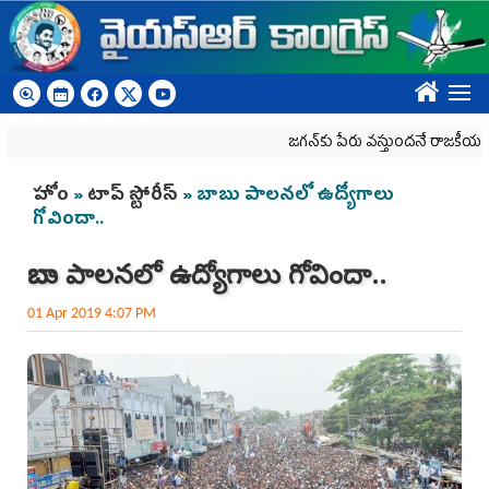
Skip to main content
????
జగన్‌కు పేరు వస్తుందనే రాజకీయ కక్షతో దిశ వ్య
You are here
హోం
»
టాప్ స్టోరీస్
» బాబు పాలనలో ఉద్యోగాలు
గోవిందా..
బాబు పాలనలో ఉద్యోగాలు గోవిందా..
01 Apr 2019 4:07 PM