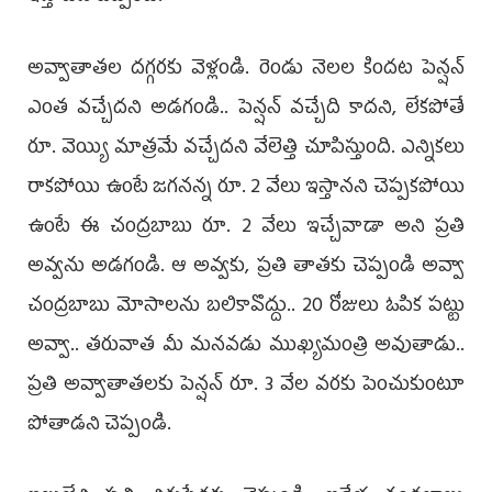
అవ్వాతాతల దగ్గరకు వెళ్లండి. రెండు నెలల కిందట పెన్షన్‌
ఎంత వచ్చేదని అడగండి.. పెన్షన్‌ వచ్చేది కాదని, లేకపోతే
రూ. వెయ్యి మాత్రమే వచ్చేదని వేలెత్తి చూపిస్తుంది. ఎన్నికలు
రాకపోయి ఉంటే జగనన్న రూ. 2 వేలు ఇస్తానని చెప్పకపోయి
ఉంటే ఈ చంద్రబాబు రూ. 2 వేలు ఇచ్చేవాడా అని ప్రతి
అవ్వను అడగండి. ఆ అవ్వకు, ప్రతి తాతకు చెప్పండి అవ్వా
చంద్రబాబు మోసాలను బలికావొద్దు.. 20 రోజులు ఓపిక పట్టు
అవ్వా.. తరువాత మీ మనవడు ముఖ్యమంత్రి అవుతాడు..
ప్రతి అవ్వాతాతలకు పెన్షన్‌ రూ. 3 వేల వరకు పెంచుకుంటూ
పోతాడని చెప్పండి.