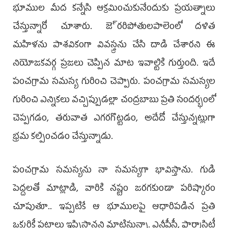
భూముల మీద కన్నేసి ఆక్రమించుకునేందుకు ప్రయత్నాలు
చేస్తున్నారో చూశారు. జె్రరిపోతులపాలెంలో దళిత
మహిళను పాశవికంగా వివస్త్రను చేసి దాడి చేశారని ఈ
నియోజకవర్గ ప్రజలు చెప్పిన మాట ఇవాల్టికి గుర్తుంది. ఇదే
పంచగ్రామ సమస్య గురించి చెప్పారు. పంచగ్రామ సమస్యల
గురించి ఎన్నికలు వచ్చిప్పుడల్లా చంద్రబాబు ప్రతి సందర్భంలో
చెప్పగడం, తరువాత ఎగరగొట్టడం, అదేదో చేస్తున్నట్లుగా
భ్రమ కల్పించడం చేస్తున్నాడు.
పంచగ్రామ సమస్యను నా సమస్యగా భావిస్తాను. గుడి
పెద్దలతో మాట్లాడి, వారికి నష్టం జరగకుండా పరిష్కారం
చూపుతూ.. ఇప్పటికే ఆ భూములపై ఆధారిపడిన ప్రతి
ఒక్కరికీ పట్టాలు ఇప్పిస్తానని మాటిస్తున్నా. ఎన్టీపీసీ, ఫార్మాసిటీ