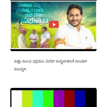
విత్తు నుంచి విక్రయం వరకూ అన్నదాతలకి అండగా
నిలుస్తూ..