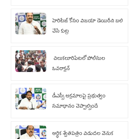
హెరిటేజ్ కోసం విజయా డెయిరీని బలి
చేసే కుట్ర‌
చిలుక‌లూరిపేట‌లో పోలీసుల
ఓవ‌రాక్ష‌న్‌
డీఎస్సీ అక్రమాలపై ప్రభుత్వం
సమాధానం చెప్పాల్సిందే
ఆర్థిక శ్వేతపత్రం విడుదల వెనుక