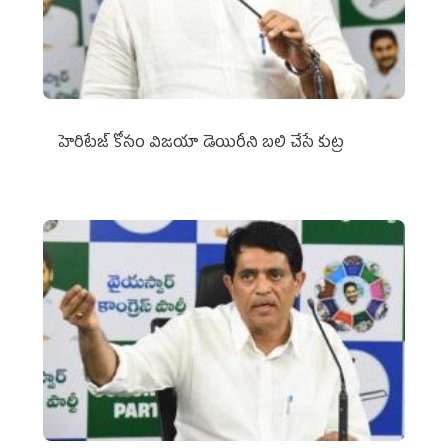
హెరిటేజ్ కోసం విజయా డెయిరీని బలి చేసే కుట్ర‌