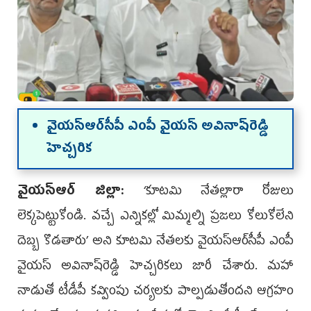
వైయ‌స్ఆర్‌సీపీ ఎంపీ వైయ‌స్‌ అవినాష్‌రెడ్డి
హెచ్చరిక
వైయ‌స్ఆర్‌ జిల్లా:
‘కూటమి నేతల్లారా రోజులు
లెక్కపెట్టుకోండి. వచ్చే ఎన్నికల్లో మిమ్మల్ని ప్రజలు కోలుకోలేని
దెబ్బ కొడతారు’ అని కూటమి నేతలకు వైయ‌స్ఆర్‌సీపీ ఎంపీ
వైయ‌స్‌ అవినాష్‌రెడ్డి హెచ్చరికలు జారీ చేశారు. మహా
నాడుతో టీడీపీ కవ్వింపు చర్యలకు పాల్పడుతోందని ఆగ్రహం