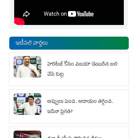
ఇటీవలి వార్తలు
హెరిటేజ్ కోసం విజయా డెయిరీని బలి
చేసే కుట్ర‌
అప్పులు పెంచి.. ఆదాయం తగ్గించి..
ఇదేనా ప్రగతి?