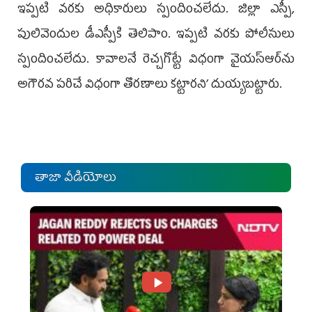
ఇప్పటి వరకు అధికారులు స్పందించలేదు. జిల్లా ఎస్పీ,
పులివెందుల డీఎస్పీకి తెలిపాం. ఇప్పటి వరకు పోలీసులు
స్పందించలేదు. కావాలనే రెచ్చగొట్టే విధంగా వైయ‌స్ఆర్‌ను
అగౌరవ పరిచే విధంగా తొరణాలు కట్టారని’ దుయ్యబట్టారు.
తాజా వీడియోలు