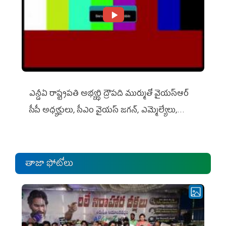
ఎన్డీఏ రాష్ట్ర‌ప‌తి అభ్య‌ర్థి ద్రౌప‌ది ముర్ముతో వైయ‌స్ఆర్
సీపీ అధ్య‌క్షులు, సీఎం వైయ‌స్ జ‌గ‌న్, ఎమ్మెల్యేలు,
ఎంపీల స‌మావేశం
తాజా ఫోటోలు