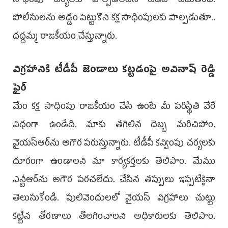
సాధింపు చర్యలకు పాల్పడలేదని టీడీపీ చెబుతోంది.
పోలీసులను అడ్డం పెట్టుకొని కక్ష సాధింపులకు పాల్పడుతూ..
దద్దమ్మ రాజకీయం చేస్తున్నారు.
విగ్రహానికి టీడీపీ జెండాలు కట్టడంపై అవినాష్ రెడ్డి
ఫైర్
మేం కక్ష సాధింపు రాజకీయం చేసి ఉంటే మీ పరిస్థితి వేరే
విధంగా ఉండేది. మాకు తగిలిన దెబ్బ మరిచిపోం.
వైయ‌స్ఆర్‌ను అగౌర పరుస్తున్నారు. టీడీపీ కవ్వింపు చర్యలకు
దూరంగా ఉండాలని మా కార్యకర్తలకు తెలిపాం. మేము
ఎన్టీఆర్‌ను అగౌర పరచలేదు. చేసిన తప్పులు ఇప్పటికైనా
తెలుసుకోండి. పులివెందులలో వైయ‌స్‌ విగ్రహాలు చుట్టు
కట్టిన తోరణాలు తొలగించాలని అధికారులకు తెలిపాం.