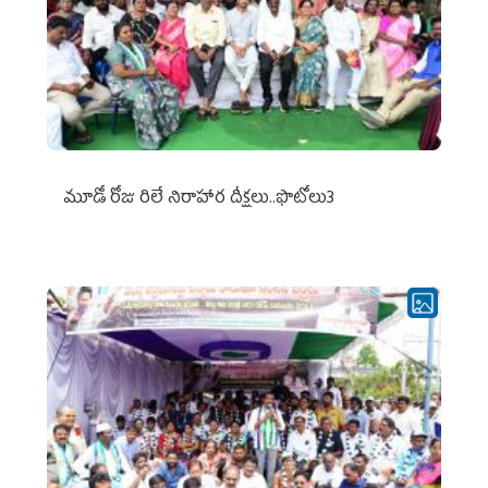
మూడో రోజు రిలే నిరాహార దీక్షలు..ఫొటోలు3