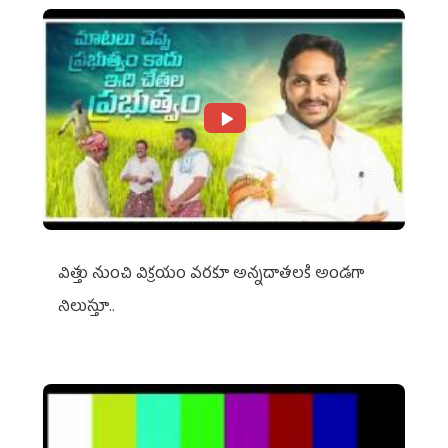
విత్తు నుంచి విక్రయం వరకూ అన్నదాతలకి అండగా
నిలుస్తూ..