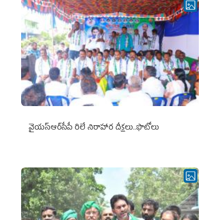
వైయ‌స్ఆర్‌సీపీ రిలే నిరాహార దీక్షలు..ఫొటోలు