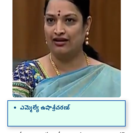
ఎమ్మెల్యే ఉషాశ్రీచరణ్‌