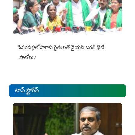
దేవరపల్లిలో పొగాకు రైతులతో వైయస్ జగన్ భేటీ
..ఫొటోలు2
టాప్ స్టోరీస్