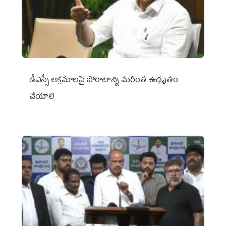
డీఎస్సీ అక్రమాలపై పోరాటాన్ని మరింత ఉధృతం
చేయాలి