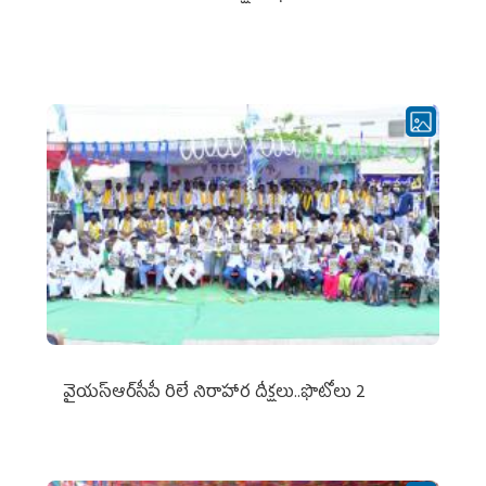
వైయ‌స్ఆర్‌సీపీ రిలే నిరాహార దీక్షలు..ఫొటోలు 2