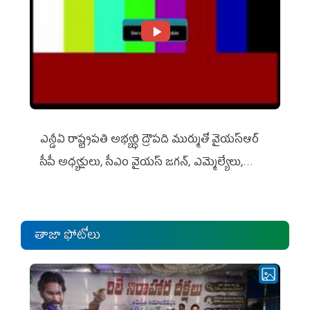
ఎన్డీఏ రాష్ట్ర‌ప‌తి అభ్య‌ర్థి ద్రౌప‌ది ముర్ముతో వైయ‌స్ఆర్
సీపీ అధ్య‌క్షులు, సీఎం వైయ‌స్ జ‌గ‌న్, ఎమ్మెల్యేలు,
ఎంపీల స‌మావేశం
తాజా ఫోటోలు