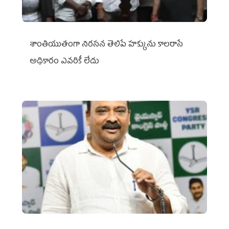
శాంతియుతంగా నిరసన తెలిపే హక్కును కాలరాసే
అధికారం ఎవరికీ లేదు