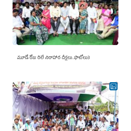
మూడో రోజు రిలే నిరాహార దీక్షలు..ఫొటోలు3