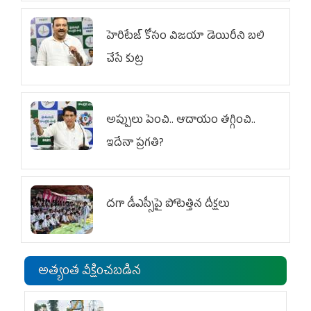
హెరిటేజ్ కోసం విజయా డెయిరీని బలి
చేసే కుట్ర‌
అప్పులు పెంచి.. ఆదాయం తగ్గించి..
ఇదేనా ప్రగతి?
దగా డీఎస్సీపై పోటెత్తిన దీక్షలు
అత్యంత వీక్షించబడిన