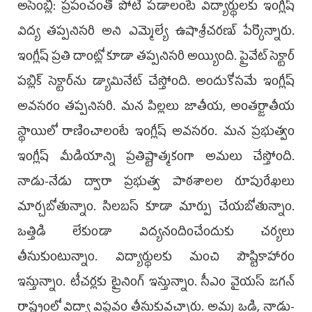
అసెంబ్లీ: ప్రపంచంతో పోటీ పడాలంటే విద్యార్థులకు ఇంగ్లీష్‌
విద్య తప్పనిసరి అని ఎమ్మెల్యే ఉషాశ్రీచరణ్‌ పేర్కొన్నారు.
ఇంగ్లీష్‌ ప్రతి దాంట్లో కూడా తప్పనిసరి అయ్యింది. ప్రైవేట్ సెక్టార్‌
పబ్లిక్ సెక్టార్‌ను డ్యామినేట్‌ చేస్తోంది. అందుకోసమే ఇంగ్లీష్‌
అవసరం తప్పనిసరి. మన పిల్లలు జాతీయ, అంతర్జాతీయ
స్థాయిలో రాణించాలంటే ఇంగ్లీష్‌ అవసరం. మన ప్రభుత్వం
ఇంగ్లీష్‌ మీడియాన్ని ప్రతిష్టాత్మకంగా అమలు చేస్తోంది.
నాడు-నేడు ద్వారా ప్రభుత్వ పాఠశాలల రూపురేఖలు
మార్చబోతున్నాం. సిలబస్‌ కూడా మార్పు చేయబోతున్నాం.
ఒత్తిడి లేకుండా విద్యనందించేందుకు చర్యలు
తీసుకుంటున్నాం. విద్యార్థులకు మంచి పౌష్టికాహారం
ఇస్తున్నాం. టీచర్లకు ట్రైనింగ్‌ ఇస్తున్నాం. సీఎం వైయస్‌ జగన్‌
రాష్ట్రంలో విద్యా విప్లవం తీసుకువచ్చారు. అమ్మ ఒడి, నాడు-