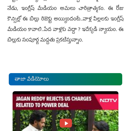
నేడు, ఇంగ్లీష్‌ మీడియం అమలు చారిత్రాత్మకం. ఈ రోజు
కౌన్సిల్లో ఈ బిల్లు రిజెక్టు అయ్యిందంటే..వాళ్ల పిల్లలకు ఇంగ్లీష్‌
మీడియం కావాలి..పేద వాళ్లకు వద్దా ? ఇదేక్కడి న్యాయం. ఈ
బిల్లుకు సంపూర్ణ మద్దతు ప్రకటిస్తున్నాం.
తాజా వీడియోలు