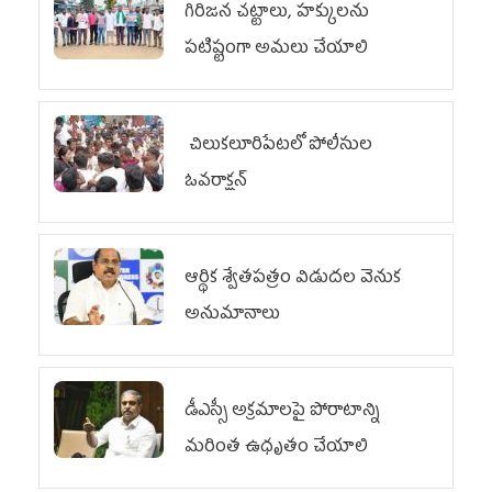
గిరిజన చట్టాలు, హక్కులను
పటిష్టంగా అమలు చేయాలి
చిలుక‌లూరిపేట‌లో పోలీసుల
ఓవ‌రాక్ష‌న్‌
ఆర్థిక శ్వేతపత్రం విడుదల వెనుక
అనుమానాలు
డీఎస్సీ అక్రమాలపై పోరాటాన్ని
మరింత ఉధృతం చేయాలి