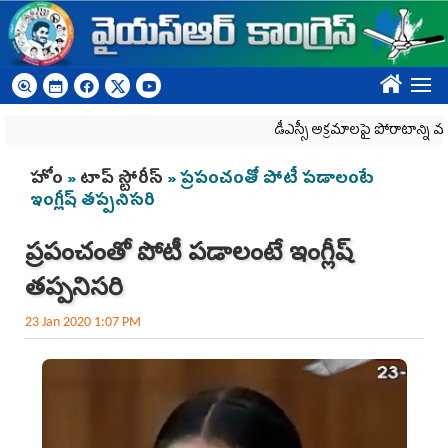
Skip to main content
????
డీఎస్సీ అక్రమాలపై పోరాటాన్ని మరిం
You are here
హోం
»
టాప్ స్టోరీస్
» ప్రపంచంతో పోటీ పడాలంటే
ఇంగ్లీష్‌ తప్పనిసరి
ప్రపంచంతో పోటీ పడాలంటే ఇంగ్లీష్‌
తప్పనిసరి
23 Jan 2020 1:07 PM