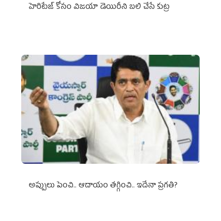
హెరిటేజ్ కోసం విజయా డెయిరీని బలి చేసే కుట్ర‌
అప్పులు పెంచి.. ఆదాయం తగ్గించి.. ఇదేనా ప్రగతి?