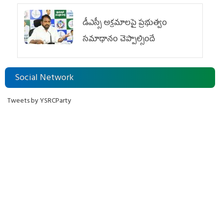
డీఎస్సీ అక్రమాలపై ప్రభుత్వం
సమాధానం చెప్పాల్సిందే
Social Network
Tweets by YSRCParty