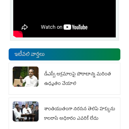
ఇటీవలి వార్తలు
డీఎస్సీ అక్రమాలపై పోరాటాన్ని మరింత
ఉధృతం చేయాలి
శాంతియుతంగా నిరసన తెలిపే హక్కును
కాలరాసే అధికారం ఎవరికీ లేదు