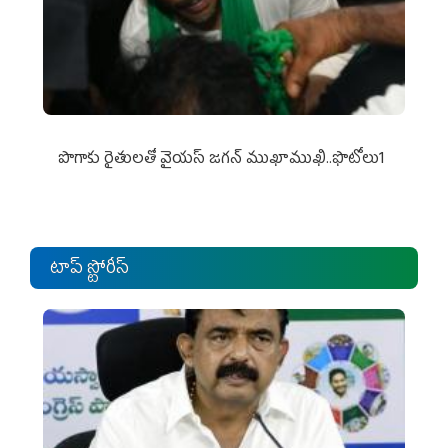
పొగాకు రైతుల‌తో వైయ‌స్ జ‌గ‌న్ ముఖాముఖి..ఫొటోలు1
టాప్ స్టోరీస్