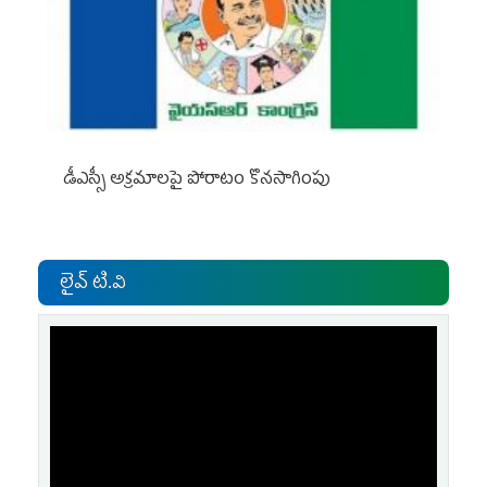
డీఎస్సీ అక్రమాలపై పోరాటం కొనసాగింపు
లైవ్ టి.వి