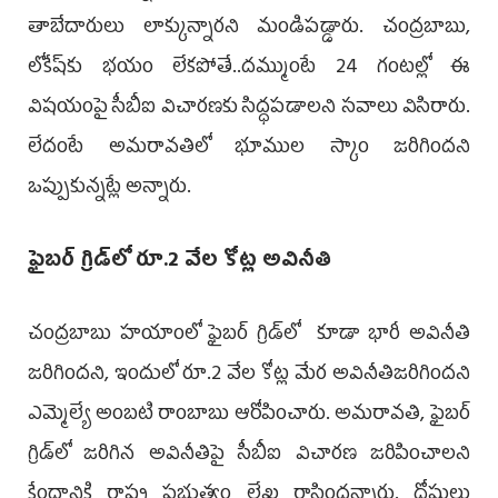
తాబేదారులు లాక్కున్నార‌ని మండిప‌డ్డారు. చంద్ర‌బాబు,
లోకేష్‌కు భ‌యం లేక‌పోతే..ద‌మ్ముంటే 24 గంట‌ల్లో ఈ
విష‌యంపై సీబీఐ విచార‌ణ‌కు సిద్ధ‌ప‌డాలని స‌వాలు విసిరారు.
లేదంటే అమ‌రావ‌తిలో భూముల స్కాం జ‌రిగింద‌ని
ఒప్పుకున్న‌ట్లే అ‌న్నారు.
ఫైబ‌ర్ గ్రిడ్‌లో రూ.2 వేల కోట్ల అవినీతి
చంద్ర‌బాబు హ‌యాంలో ఫైబ‌ర్ గ్రిడ్‌లో కూడా భారీ అవినీతి
జ‌రిగింద‌ని, ఇందులో రూ.2 వేల కోట్ల మేర అవినీతిజ‌రిగింద‌ని
ఎమ్మెల్యే అంబ‌టి రాంబాబు ఆరోపించారు. అమ‌రావ‌తి, ఫైబ‌ర్
గ్రిడ్‌లో జ‌రిగిన అవినీతిపై సీబీఐ విచార‌ణ జ‌రిపించాల‌ని
కేంద్రానికి రాష్ట్ర ప్ర‌భుత్వం లేఖ రాసింద‌న్నారు. దోషులు