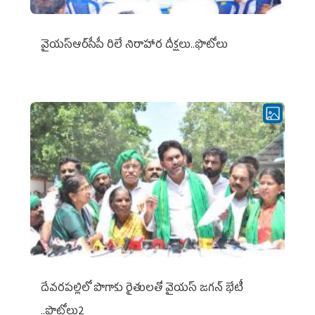
వైయ‌స్ఆర్‌సీపీ రిలే నిరాహార దీక్షలు..ఫొటోలు
దేవరపల్లిలో పొగాకు రైతులతో వైయస్ జగన్ భేటీ
..ఫొటోలు2