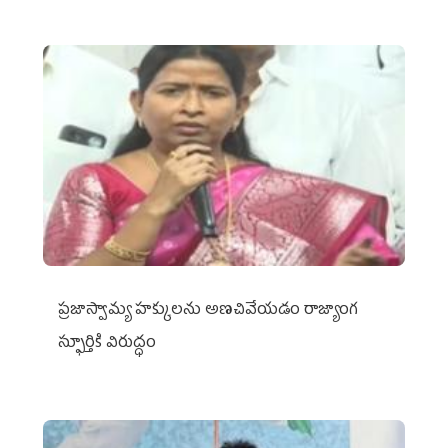
ప్రజాస్వామ్య హక్కులను అణచివేయడం రాజ్యాంగ
స్ఫూర్తికి విరుద్ధం