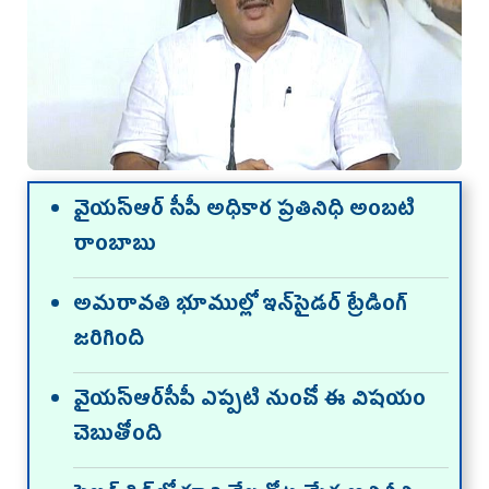
వైయ‌స్ఆర్ సీపీ అధికార ప్ర‌తినిధి అంబ‌టి
రాంబాబు
అమ‌రావ‌తి భూముల్లో ఇన్‌సైడ‌ర్ ట్రేడింగ్
జ‌రిగింది
వైయ‌స్ఆర్‌సీపీ ఎప్ప‌టి నుంచో ఈ విష‌యం
చెబుతోంది