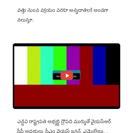
విత్తు నుంచి విక్రయం వరకూ అన్నదాతలకి అండగా
నిలుస్తూ..
ఎన్డీఏ రాష్ట్ర‌ప‌తి అభ్య‌ర్థి ద్రౌప‌ది ముర్ముతో వైయ‌స్ఆర్
సీపీ అధ్య‌క్షులు, సీఎం వైయ‌స్ జ‌గ‌న్, ఎమ్మెల్యేలు,