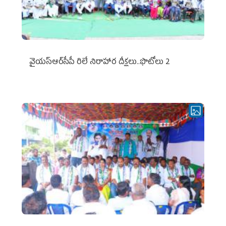
వైయ‌స్ఆర్‌సీపీ రిలే నిరాహార దీక్షలు..ఫొటోలు 2