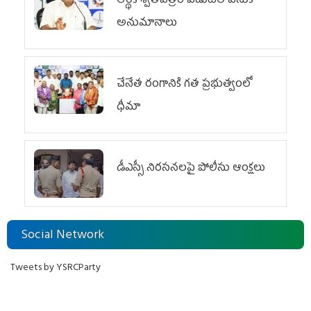
ఆర్థిక శ్వేతపత్రం విడుదల వెనుక
అనుమానాలు
చేనేత రంగానికి గత ప్రభుత్వంలో
ధీమా
డీఎస్సీ నిరసనలపై పోలీసు ఆంక్షలు
Social Network
Tweets by YSRCParty