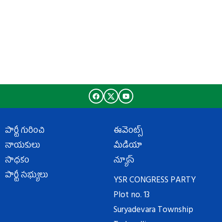
పార్టీ గురించి
ఈవెంట్స్
నాయకులు
మీడియా
సాధకం
న్యూస్
పార్టీ సభ్యులు
YSR CONGRESS PARTY
Plot no. 13
Suryadevara Township