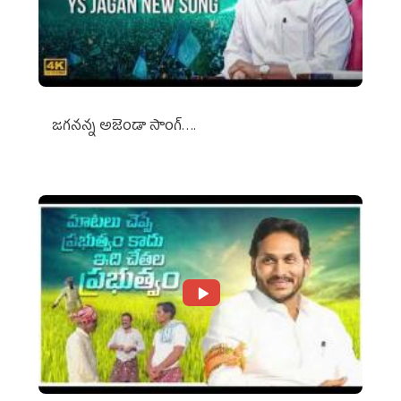
జగనన్న అజెండా సాంగ్….