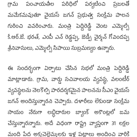
గ్రామ పంచాయతీల పరిధిలో పర్యటించి ప్రజలతో
మమేకమవుతూ వైయస్‌ జగన్‌ ప్రభుత్వ సంక్షేమ పాలన
గురించి వివరించారు. మంత్రి పెద్దిరెడ్డి వెంట ఎమ్మెల్సీ
కే.ఆర్‌.జే. భరత్, ఎంపీ ఎన్‌ రెడ్డప్ప, జెడ్పీ చైర్మన్‌ గోవిందప్ప
శ్రీనివాసులు, ఎమ్మెల్సీ సిపాయి సుబ్రమణ్యం ఉన్నారు.
ఈ సందర్భంగా ఏర్పాటు చేసిన సభలో మంత్రి పెద్దిరెడ్డి
మాట్లాడారు. గ్రామ, వార్డు సచివాలయ వ్యవస్థ, వలంటీర్‌
వ్యవస్థలను నెలకొల్పి పారదర్శకమైన పాలనను సీఎం వైయస్‌
జగన్‌ అందిస్తున్నారని చెప్పారు. దళారీలు లేకుండా సంక్షేమ
సాయం నేరుగా లబ్ధిదారుల బ్యాంక్‌ అకౌంట్లలో జమ
చేస్తున్నారన్నారు. అదే విధంగా రాష్ట్ర వ్యాప్తంగా 31 లక్షల
మంది పేద అక్కచెల్లెమ్మలకు ఇళ్ల పట్టాలు అందించి వారికి