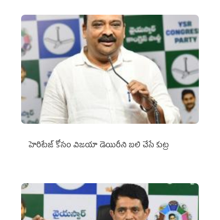
హెరిటేజ్ కోసం విజయా డెయిరీని బలి చేసే కుట్ర‌