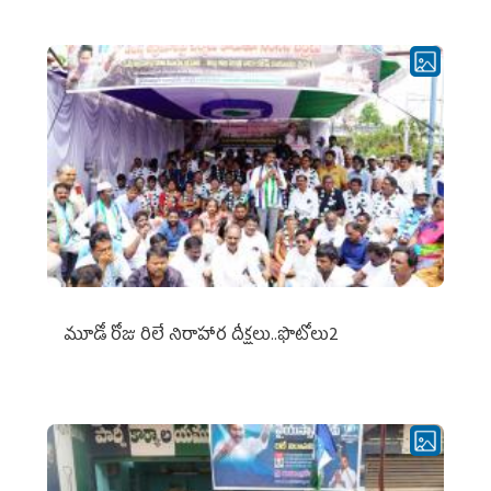
మూడో రోజు రిలే నిరాహార దీక్షలు..ఫొటోలు2