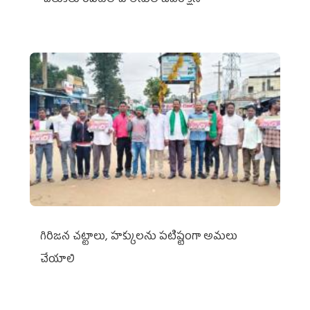
చిలుక‌లూరిపేట‌లో పోలీసుల ఓవ‌రాక్ష‌న్‌
గిరిజన చట్టాలు, హక్కులను పటిష్టంగా అమలు
చేయాలి