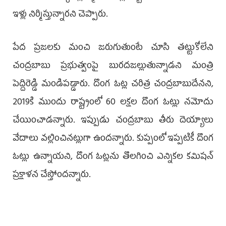
ఇళ్లు నిర్మిస్తున్నారని చెప్పారు.
పేద ప్రజలకు మంచి జరుగుతుంటే చూసి తట్టుకోలేని
చంద్రబాబు ప్రభుత్వంపై బురదజల్లుతున్నాడని మంత్రి
పెద్దిరెడ్డి మండిపడ్డారు. దొంగ ఓట్ల చరిత్ర చంద్రబాబుదేనని,
2019కి ముందు రాష్ట్రంలో 60 లక్షల దొంగ ఓట్లు నమోదు
చేయించాడన్నారు. ఇప్పుడు చంద్రబాబు తీరు దెయ్యాలు
వేదాలు వల్లించినట్లుగా ఉందన్నారు. కుప్పంలో ఇప్పటికీ దొంగ
ఓట్లు ఉన్నాయని, దొంగ ఓట్లను తొలగించి ఎన్నికల కమిషన్‌
ప్రక్షాళన చేస్తోందన్నారు.