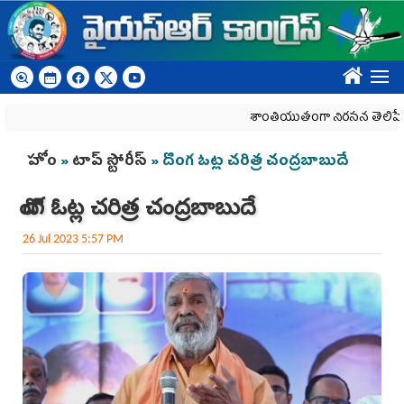
Skip to main content
????
శాంతియుతంగా నిరసన తెలిపే హక్కును 
You are here
హోం
»
టాప్ స్టోరీస్
» దొంగ ఓట్ల చరిత్ర చంద్రబాబుదే
దొంగ ఓట్ల చరిత్ర చంద్రబాబుదే
26 Jul 2023 5:57 PM