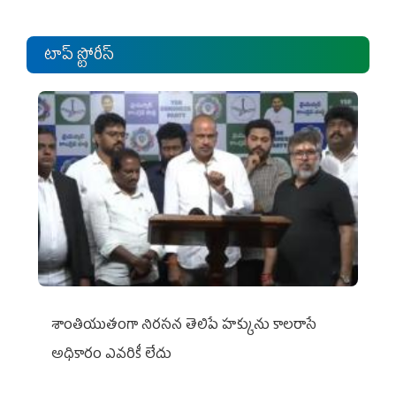
టాప్ స్టోరీస్
శాంతియుతంగా నిరసన తెలిపే హక్కును కాలరాసే
అధికారం ఎవరికీ లేదు