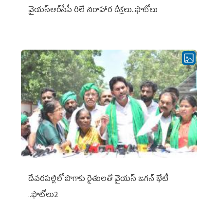
వైయ‌స్ఆర్‌సీపీ రిలే నిరాహార దీక్షలు..ఫొటోలు
దేవరపల్లిలో పొగాకు రైతులతో వైయస్ జగన్ భేటీ
..ఫొటోలు2