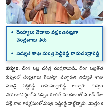
దెయ్యాలు వేదాలు వల్లించినట్లుగా
చంద్రబాబు తీరు
విద్యుత్‌ శాఖ మంత్రి పెద్దిరెడ్డి రామచంద్రారెడ్డి
కుప్పం:
దొంగ ఓట్ల చరిత్ర చంద్రబాబుది.. దొంగ ఓట్లతోనే
కుప్పంలో చంద్రబాబు గెలుస్తూ వచ్చాడని విద్యుత్‌ శాఖ
మంత్రి పెద్దిరెడ్డి రామచంద్రారెడ్డి అన్నారు. కుప్పం
నియోజకవర్గంలోని కుప్పం రూరల్‌ మండలంలో మూడో రోజు
పల్లె బాట కార్యక్రమంలో మంత్రి పెద్దిరెడ్డి పాల్గొన్నారు. మొత్తం 8