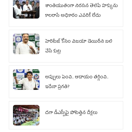
శాంతియుతంగా నిరసన తెలిపే హక్కును
కాలరాసే అధికారం ఎవరికీ లేదు
హెరిటేజ్ కోసం విజయా డెయిరీని బలి
చేసే కుట్ర‌
అప్పులు పెంచి.. ఆదాయం తగ్గించి..
ఇదేనా ప్రగతి?
దగా డీఎస్సీపై పోటెత్తిన దీక్షలు