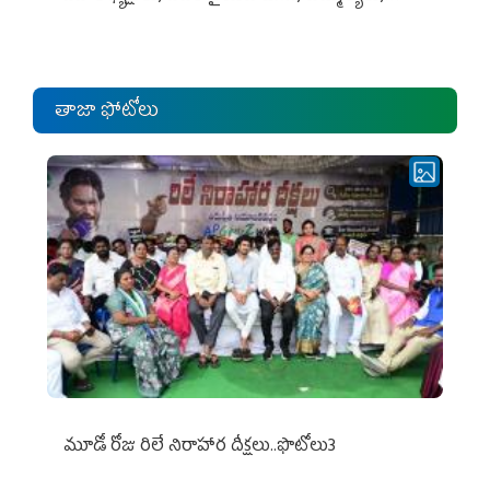
ఎంపీల స‌మావేశం
తాజా ఫోటోలు
మూడో రోజు రిలే నిరాహార దీక్షలు..ఫొటోలు3