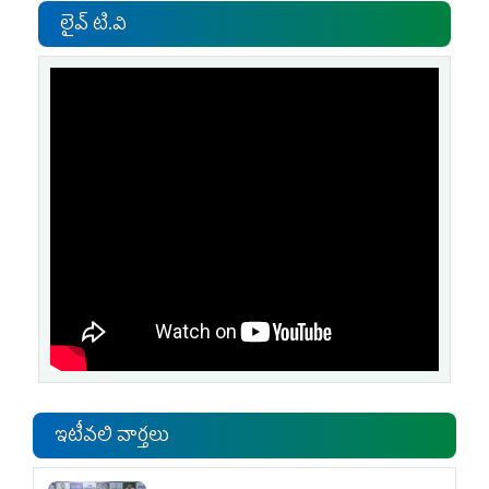
లైవ్ టి.వి
ఇటీవలి వార్తలు