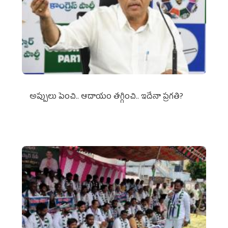
అప్పులు పెంచి.. ఆదాయం తగ్గించి.. ఇదేనా ప్రగతి?