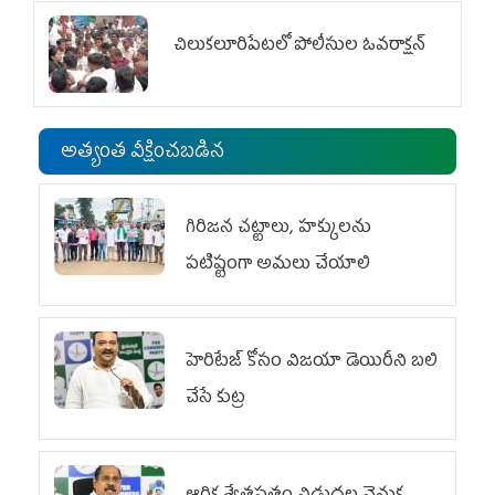
చిలుక‌లూరిపేట‌లో పోలీసుల ఓవ‌రాక్ష‌న్‌
అత్యంత వీక్షించబడిన
గిరిజన చట్టాలు, హక్కులను
పటిష్టంగా అమలు చేయాలి
హెరిటేజ్ కోసం విజయా డెయిరీని బలి
చేసే కుట్ర‌