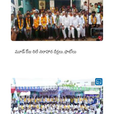
మూడో రోజు రిలే నిరాహార దీక్షలు..ఫొటోలు