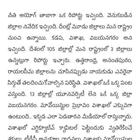
నీతి అయోగ్‌ తాజాగా ఒక రిపోర్టు ఇచ్చింది. వెనుకబడిన
జిల్లాల నివేదిక ఇచ్చింది. దీంట్లో మూడు జిల్లాలు మన రాష్ట్రం
నుంచి ఉన్నాయి. కడప, విశాఖ, విజయనగరం అని
ఇచ్చింది. దేశంలో 105 జిల్లాల్లో మన రాష్ట్రంలో 3 జిల్లాలు
ఉన్నట్లుగా రిపోర్టు ఇచ్చారు. ఉత్తరాంధ్ర, అనంతపురం,
రాయలసీమ జిల్లాలను చూసినప్పుడు నాయకుడు ఎవరైనా
సిగ్గుతో తలదించుకోవాల్సిన పరిస్థితి. విశాఖలో ఒకే ఒక్క పంట
వస్తుంది. 13 జిల్లాల్లో యూనివర్సిటీ లేని ఒకే ఒక్క జిల్లా
విజయనగరం. మావోయిస్టుల ప్రభావం విశాఖలో ఎక్కువగా
ఉంటుంది.. ఇక్కడ ఎలా పెడతారని మీడియాలో రాస్తున్నారు.
విశాఖలో ఎగ్జిక్యూటివ్‌ క్యాపిటల్‌ పెట్టేందుకు వ్యతిరేకించే