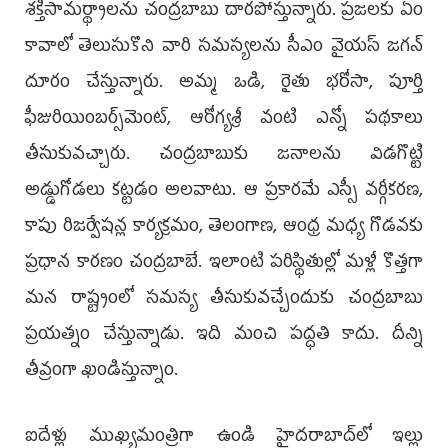
శక్తిసామర్థ్యాలను చంద్రబాబు దారపోస్తున్నారు. ప్రజలకు ఏం
కావాలో తెలుసుకొని వారి సమస్యలను సీఎం వైయస్‌ జగన్‌
దూరం చేస్తున్నారు. అమ్మ ఒడి, రైతు భరోసా, పూర్తి
ఫీజురియింబర్స్‌మెంట్, ఆరోగ్యశ్రీ వంటి ఎన్నో పథకాలు
తీసుకువచ్చారు. చంద్రబాబుకు జనాలను విడగొట్టి
అడ్డుగోడలు కట్టడం అలవాటు. ఆ ప్రకారమే ఎస్సీ వర్గీకరణ,
కాపు రిజర్వేషన్ల కార్యక్రమం, తెలంగాణ, ఆంధ్ర మధ్య గొడవకు
ప్రధాన కారణం చంద్రబాబే. ఇలాంటి పరిస్థితుల్లో మళ్లీ కొత్తగా
మన రాష్ట్రంలో సమస్య తీసుకువచ్చేందుకు చంద్రబాబు
ప్రయత్నం చేస్తున్నాడు. ఇది మంచి పద్ధతి కాదు. దీన్ని
తీవ్రంగా ఖండిస్తున్నాం.
ఐదేళ్లు ముఖ్యమంత్రిగా ఉండి హైదరాబాద్‌లో ఇల్లు