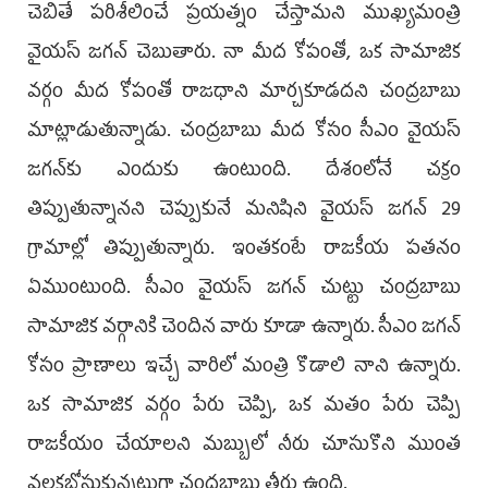
చెబితే పరిశీలించే ప్రయత్నం చేస్తామని ముఖ్యమంత్రి
వైయస్‌ జగన్‌ చెబుతారు. నా మీద కోపంతో, ఒక సామాజిక
వర్గం మీద కోపంతో రాజధాని మార్చకూడదని చంద్రబాబు
మాట్లాడుతున్నాడు. చంద్రబాబు మీద కోసం సీఎం వైయస్‌
జగన్‌కు ఎందుకు ఉంటుంది. దేశంలోనే చక్రం
తిప్పుతున్నానని చెప్పుకునే మనిషిని వైయస్‌ జగన్‌ 29
గ్రామాల్లో తిప్పుతున్నారు. ఇంతకంటే రాజకీయ పతనం
ఏముంటుంది. సీఎం వైయస్‌ జగన్‌ చుట్టు చంద్రబాబు
సామాజిక వర్గానికి చెందిన వారు కూడా ఉన్నారు. సీఎం జగన్‌
కోసం ప్రాణాలు ఇచ్చే వారిలో మంత్రి కొడాలి నాని ఉన్నారు.
ఒక సామాజిక వర్గం పేరు చెప్పి, ఒక మతం పేరు చెప్పి
రాజకీయం చేయాలని మబ్బులో నీరు చూసుకొని ముంత
వలకబోసుకున్నట్లుగా చంద్రబాబు తీరు ఉంది.