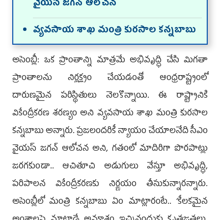
వైయస్‌ జగన్‌ ఆలోచన
వ్యవసాయ శాఖ మంత్రి కురసాల కన్నబాబు
అసెంబ్లీ: ఒక ప్రాంతాన్ని మాత్రమే అభివృద్ధి చేసి మిగతా
ప్రాంతాలను నిర్లక్ష్యం చేయడంతో ఆంధ్రరాష్ట్రంలో
దారుణమైన పరిస్థితులు నెలకొన్నాయి. ఈ రాష్ట్రానికి
వికేంద్రీకరణ శరణ్యం అని వ్యవసాయ శాఖ మంత్రి కురసాల
కన్నబాబు అన్నారు. ప్రజలందరికీ న్యాయం చేయాలనేది సీఎం
వైయస్‌ జగన్‌ ఆలోచన అని, గతంలో మాదిరిగా పొరపాట్లు
జరగకుండా.. ఆచితూచి అడుగులు వేస్తూ అభివృద్ధి,
పరిపాలన వికేంద్రీకరణకు నిర్ణయం తీసుకున్నారన్నారు.
అసెంబ్లీలో మంత్రి కన్నబాబు ఏం మాట్లారంటే.. ‘కీలకమైన