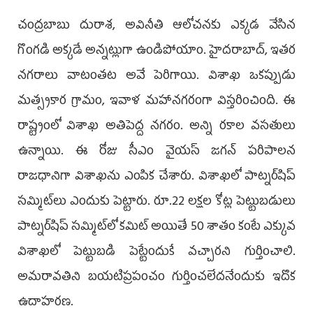
చంద్రబాబు దురాశ, అవినీతి ఆలోచనకు ఎక్కడ వేసిన
గొంగడి అక్కడే అన్నట్లుగా ఉండిపోయాం. హైదరాబాద్, ఇతర
నగరాలు వాటంతట అవే పెరిగాయి. విశాఖ ఒకప్పుడు
మత్స్యకార గ్రామం, ఇవాళ మహానగరంగా విస్తరించింది. ఈ
రాష్ట్రంలో విశాఖ అతిపెద్ద నగరం. అన్ని రకాల వసతులు
ఉన్నాయి. ఈ రోజు సీఎం వైయస్‌ జగన్‌ పరిపాలన
రాజధానిగా విశాఖను ఎంపిక చేశారు. విశాఖలో పాట్నర్‌షిప్‌
సమ్మిట్‌లు ఎందుకు పెట్టారు. రూ.22 లక్షల కోట్ల పెట్టుబడులు
పాట్నర్‌షిప్‌ సమ్మిట్‌లో కమిట్‌ అయితే 50 శాతం కంటే ఎక్కువ
విశాఖలో పెట్టుబడి పెట్టేందుకే వచ్చారని గుర్తించాలి.
అమరావతిని బయటిప్రపంచం గుర్తించలేదనేందుకు ఇదొక
ఉదాహరణ.