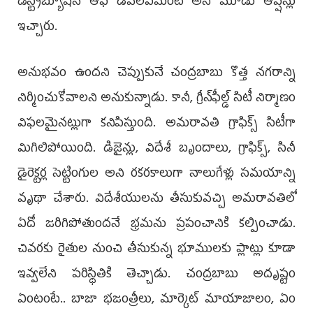
డిస్ట్రిబ్యూషన్‌ ఆఫ్‌ డెవలప్‌మెంట్‌ అని మూడు ఆప్షన్లు
ఇచ్చారు.
అనుభవం ఉందని చెప్పుకునే చంద్రబాబు కొత్త నగరాన్ని
నిర్మించుకోవాలని అనుకున్నాడు. కానీ, గ్రీన్‌ఫీల్డ్‌ సిటీ నిర్మాణం
విఫలమైనట్లుగా కనిపిస్తుంది. అమరావతి గ్రాఫిక్స్‌ సిటీగా
మిగిలిపోయింది. డిజైన్లు, విదేశీ బృందాలు, గ్రాఫిక్స్, సినీ
డైరెక్టర్ల సెట్టింగుల అని రకరకాలుగా నాలుగేళ్లు సమయాన్ని
వృథా చేశారు. విదేశీయులను తీసుకువచ్చి అమరావతిలో
ఏదో జరిగిపోతుందనే భ్రమను ప్రపంచానికి కల్పించాడు.
చివరకు రైతుల నుంచి తీసుకున్న భూములకు ప్లాట్లు కూడా
ఇవ్వలేని పరిస్థితికి తెచ్చాడు. చంద్రబాబు అదృష్టం
ఏంటంటే.. బాజా భజంత్రీలు, మార్కెట్‌ మాయాజాలం, ఏం