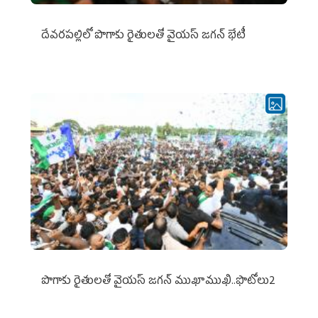
దేవరపల్లిలో పొగాకు రైతులతో వైయస్ జగన్ భేటీ
పొగాకు రైతుల‌తో వైయ‌స్ జ‌గ‌న్ ముఖాముఖి..ఫొటోలు2