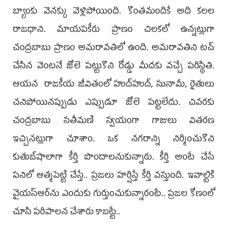
బ్యాంకు వెనక్కు వెళ్లిపోయింది. కొంతమందికే అది కలల
రాజధాని. మాయపకీరు ప్రాణం చిలకలో ఉన్నట్లుగా
చంద్రబాబు ప్రాణం అమరావతిలో ఉంది. అమరావతిని టచ్‌
చేసిన వెంటనే జోలె పట్టుకొని రోడ్డు మీదకు వచ్చే పరిస్థితి.
ఆయన రాజకీయ జీవితంలో హుద్‌హుద్, సునామీ, రైతులు
చనిపోయినప్పుడు ఎప్పుడూ జోలె పట్టలేదు. చివరకు
చంద్రబాబు సతీమణి స్వయంగా గాజులు వితరణ
ఇచ్చినట్లుగా చూశాం. ఒక నగరాన్ని నిర్మించుకొని
కుతుబ్‌షాలాగా కీర్తి పొందాలనుకున్నారు. కీర్తి అంటే చేసే
పనిలో ఆత్మపెట్టి చేస్తే.. ప్రజలు హర్షిస్తే కీర్తి వస్తుంది. ఇవాల్టికి
వైయస్‌ఆర్‌ను ఎందుకు గుర్తుంచుకున్నారంటే.. ప్రజల కోణంలో
చూసి పరిపాలన చేశారు కాబట్టే..