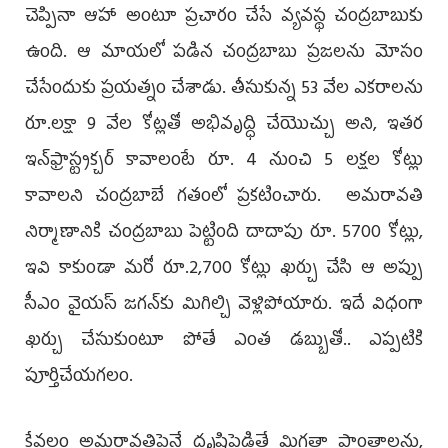
చెప్పినా ఆహా అంటూ ప్రచారం చేసే వ్యవస్థ చంద్రబాబుకు
ఉంది. ఆ మాయలో పడిన చంద్రబాబు ప్రజలను మోసం
చేసేందుకు ప్రయత్నం చేశాడు. తీసుకున్న 53 వేల ఎకరాలను
రూ.లక్షా 9 వేల కోట్లతో అభివృద్ధి చేయొచ్చు అని, ఇతర
ఇన్‌ఫ్రాస్ట్రక్చర్‌ కావాలంటే రూ. 4 నుంచి 5 లక్షల కోట్లు
కావాలని చంద్రబాబే గతంలో ప్రకటించారు. అమరావతి
నిర్మాణానికి చంద్రబాబు పెట్టింది దాదాపు రూ. 5700 కోట్లు,
ఇవి కాకుండా మరో రూ.2,700 కోట్లు ఖర్చు చేసి ఆ అప్పు
సీఎం వైయస్‌ జగన్‌కు మిగిల్చి వెళ్లిపోయారు. ఇదే విధంగా
ఖర్చు చేసుకుంటూ పోతే ఎంత డబ్బుతో.. ఎప్పటికి
పూర్తిచేయగలం.
కేవలం అమరావతిపైనే దృష్టిపెడితే మిగతా ప్రాంతాలను,