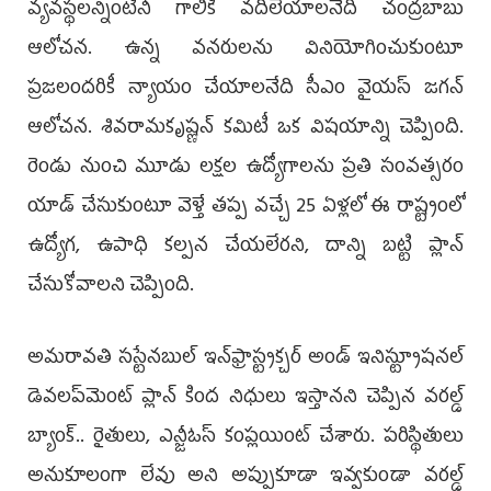
వ్యవస్థలన్నింటినీ గాలికి వదిలేయాలనేది చంద్రబాబు
ఆలోచన. ఉన్న వనరులను వినియోగించుకుంటూ
ప్రజలందరికీ న్యాయం చేయాలనేది సీఎం వైయస్‌ జగన్‌
ఆలోచన. శివరామకృష్ణన్‌ కమిటీ ఒక విషయాన్ని చెప్పింది.
రెండు నుంచి మూడు లక్షల ఉద్యోగాలను ప్రతి సంవత్సరం
యాడ్‌ చేసుకుంటూ వెళ్తే తప్ప వచ్చే 25 ఏళ్లలో ఈ రాష్ట్రంలో
ఉద్యోగ, ఉపాధి కల్పన చేయలేరని, దాన్ని బట్టి ప్లాన్‌
చేసుకోవాలని చెప్పింది.
అమరావతి సస్టేనబుల్‌ ఇన్‌ఫ్రాస్ట్రక్చర్‌ అండ్‌ ఇనిస్ట్యూషనల్‌
డెవలప్‌మెంట్‌ ప్లాన్‌ కింద నిధులు ఇస్తానని చెప్పిన వరల్డ్‌
బ్యాంక్‌.. రైతులు, ఎన్జీఓస్‌ కంప్లయింట్‌ చేశారు. పరిస్థితులు
అనుకూలంగా లేవు అని అప్పుకూడా ఇవ్వకుండా వరల్డ్‌