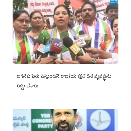
జగన్‌కు పేరు వస్తుందనే రాజకీయ కక్షతో దిశ వ్య‌వ‌స్థ‌ను
రద్దు చేశారు