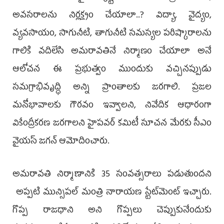
అవసరాలను నిర్లక్ష్యం చేయాలా..? విద్యా, వైద్యం,
వ్యవసాయం, సాగునీటి, తాగునీటి సమస్యల పరిష్కారాలను
గాలికి వదిలేసి అమరావతినే నిర్మాణం చేయాలా అనే
ఆలోచన ఈ ప్రభుత్వం ముందుకు వచ్చినప్పుడు
సమగ్రాభివృద్ధి అన్ని ప్రాంతాలకు జరగాలి. ప్రజల
మనోభావాలకు గౌరవం ఇవ్వాలని, నివేదిక ఆధారంగా
వికేంద్రీకరణ జరగాలని హైపవర్‌ కమిటీ సూచన మేరకు సీఎం
వైయస్‌ జగన్‌ ఆమోదించారు.
అమరావతి నిర్మాణానికి 35 సంవత్సరాలు పడుతుందని
అప్పటి మున్సిపల్‌ మంత్రి నారాయణ స్టేట్‌మెంట్‌ ఇచ్చారు.
గొప్ప రాజధాని అని గొప్పలు చెప్పుకునేందుకు