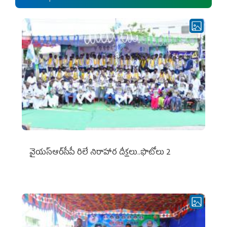
వైయ‌స్ఆర్‌సీపీ రిలే నిరాహార దీక్షలు..ఫొటోలు 2