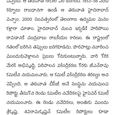
చెప్పింది. ఆ తరువాత 1953లో ఏం జరిగింది. 1953–56 వరకు
కర్నూలు రాజధానిగా ఉండి ఆ తరువాత హైదరాబాద్‌
వచ్చాం. 2000 సంవత్సరంలో తెలంగాణ ఉద్యమం మనం
కళ్లారా చూశాం. హైదరాబాద్‌ నుంచి ఇక్కడికి పారిపోయి
రావడానికి చంద్రబాబు రాజకీయం కారణం. ఈ రాష్ట్రంలో
గతంలో జరిగిన తప్పులు జరగకూడదు. పొరపాట్లు నివారించి
ముందుకువెళ్లాలని ప్రజలు కోరుకుంటున్నారు. వారి కోరిక
మేరకే అభివృద్ధి, పరిపాలన వికేంద్రీకరణ కొరకు జీఎన్‌రావు
కమిటీని నియమించారు. ఆ కమిటీ వికేంద్రీకరణ శరణ్యం అని
చెప్పింది. ఆ తరువాత బీసీజీ అనే సంస్థను నియమించి
రిపోర్టు తీసుకొని రెండు కమిటీల నివేదికలపై హైపవర్‌ కమిటీ
నియమించారు. ఈ రెండు నివేదికలు, అంతుకు ముందు
శ్రీకృష్ణ, శివరామకృష్ణన్‌ కమిటీల రిపోర్టులు కూడా