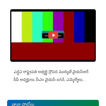
ఎన్డీఏ రాష్ట్ర‌ప‌తి అభ్య‌ర్థి ద్రౌప‌ది ముర్ముతో వైయ‌స్ఆర్
సీపీ అధ్య‌క్షులు, సీఎం వైయ‌స్ జ‌గ‌న్, ఎమ్మెల్యేలు,
ఎంపీల స‌మావేశం
తాజా ఫోటోలు