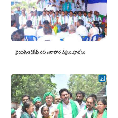
వైయ‌స్ఆర్‌సీపీ రిలే నిరాహార దీక్షలు..ఫొటోలు