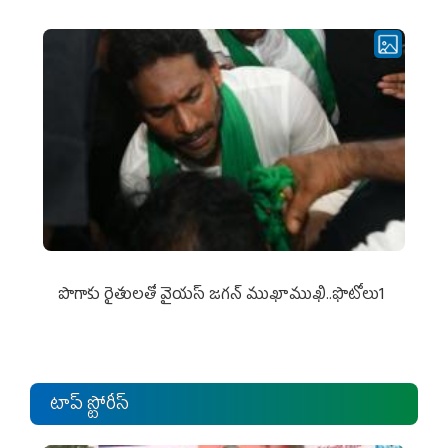
పొగాకు రైతుల‌తో వైయ‌స్ జ‌గ‌న్ ముఖాముఖి..ఫొటోలు1
టాప్ స్టోరీస్