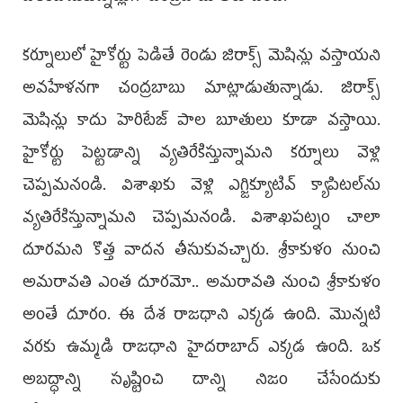
కర్నూలులో హైకోర్టు పెడితే రెండు జిరాక్స్‌ మెషిన్లు వస్తాయని
అవహేళనగా చంద్రబాబు మాట్లాడుతున్నాడు. జిరాక్స్‌
మెషిన్లు కాదు హెరిటేజ్‌ పాల బూతులు కూడా వస్తాయి.
హైకోర్టు పెట్టడాన్ని వ్యతిరేకిస్తున్నామని కర్నూలు వెళ్లి
చెప్పమనండి. విశాఖకు వెళ్లి ఎగ్జిక్యూటివ్‌ క్యాపిటల్‌ను
వ్యతిరేకిస్తున్నామని చెప్పమనండి. విశాఖపట్నం చాలా
దూరమని కొత్త వాదన తీసుకువచ్చారు. శ్రీకాకుళం నుంచి
అమరావతి ఎంత దూరమో.. అమరావతి నుంచి శ్రీకాకుళం
అంతే దూరం. ఈ దేశ రాజధాని ఎక్కడ ఉంది. మొన్నటి
వరకు ఉమ్మడి రాజధాని హైదరాబాద్‌ ఎక్కడ ఉంది. ఒక
అబద్ధాన్ని సృష్టించి దాన్ని నిజం చేసేందుకు