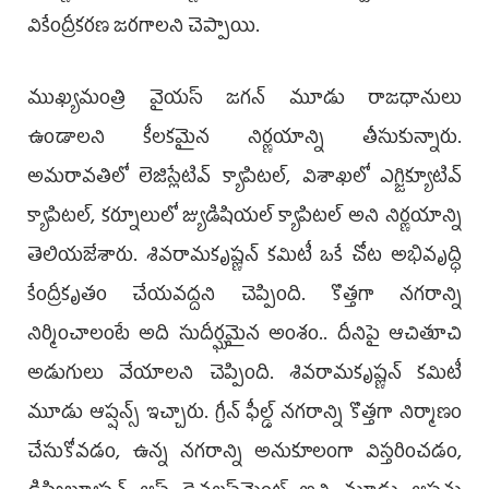
వికేంద్రీకరణ జరగాలని చెప్పాయి.
ముఖ్యమంత్రి వైయస్‌ జగన్‌ మూడు రాజధానులు
ఉండాలని కీలకమైన నిర్ణయాన్ని తీసుకున్నారు.
అమరావతిలో లెజిస్లేటివ్‌ క్యాపిటల్, విశాఖలో ఎగ్జిక్యూటివ్‌
క్యాపిటల్, కర్నూలులో జ్యుడిషియల్‌ క్యాపిటల్‌ అని నిర్ణయాన్ని
తెలియజేశారు. శివరామకృష్ణన్‌ కమిటీ ఒకే చోట అభివృద్ధి
కేంద్రీకృతం చేయవద్దని చెప్పింది. కొత్తగా నగరాన్ని
నిర్మించాలంటే అది సుదీర్ఘమైన అంశం.. దీనిపై ఆచితూచి
అడుగులు వేయాలని చెప్పింది. శివరామకృష్ణన్‌ కమిటీ
మూడు ఆప్షన్స్‌ ఇచ్చారు. గ్రీన్‌ ఫీల్డ్‌ నగరాన్ని కొత్తగా నిర్మాణం
చేసుకోవడం, ఉన్న నగరాన్ని అనుకూలంగా విస్తరించడం,