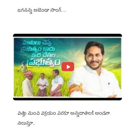
జగనన్న అజెండా సాంగ్….
విత్తు నుంచి విక్రయం వరకూ అన్నదాతలకి అండగా
నిలుస్తూ..