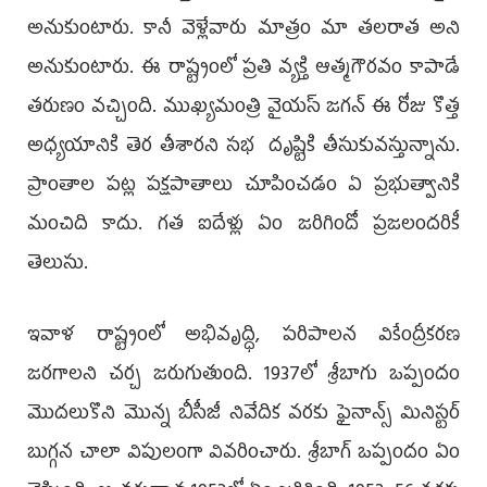
అనుకుంటారు. కానీ వెళ్లేవారు మాత్రం మా తలరాత అని
అనుకుంటారు. ఈ రాష్ట్రంలో ప్రతి వ్యక్తి ఆత్మగౌరవం కాపాడే
తరుణం వచ్చింది. ముఖ్యమంత్రి వైయస్‌ జగన్‌ ఈ రోజు కొత్త
అధ్యయానికి తెర తీశారని సభ దృష్టికి తీసుకువస్తున్నాను.
ప్రాంతాల పట్ల పక్షపాతాలు చూపించడం ఏ ప్రభుత్వానికి
మంచిది కాదు. గత ఐదేళ్లు ఏం జరిగిందో ప్రజలందరికీ
తెలుసు.
ఇవాళ రాష్ట్రంలో అభివృద్ధి, పరిపాలన వికేంద్రీకరణ
జరగాలని చర్చ జరుగుతుంది. 1937లో శ్రీబాగు ఒప్పందం
మొదలుకొని మొన్న బీసీజీ నివేదిక వరకు ఫైనాన్స్‌ మినిస్టర్‌
బుగ్గన చాలా విపులంగా వివరించారు. శ్రీబాగ్‌ ఒప్పందం ఏం