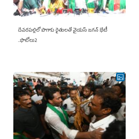
దేవరపల్లిలో పొగాకు రైతులతో వైయస్ జగన్ భేటీ
..ఫొటోలు2