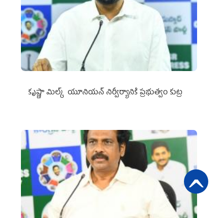
కృష్ణా మిల్క్‌ యూనియన్‌ నిర్వీర్యానికి ప్రభుత్వం కుట్ర