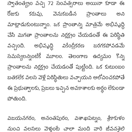
స్వాతంత్య్రం వచ్చి 72 సంవత్సరాలు అయినా కూడా ఈ
రోజుకు కరువు, వెనుకబడిన ప్రాంతాలు అని
మాట్లాడుకుంటున్నాం. ఒక ప్రాంతాన్ని మాత్రమే అభివృద్ధి
చేసి మిగతా ప్రాంతాలను నిర్లక్ష్యం చేయడంతో ఈ పరిస్థితి
వచ్చింది. అభివృద్ధి వికేంద్రీకరణ జరగకపోవడమే
సమస్యలన్నింటికీ మూలం. తెలంగాణ ఉద్యమం కొన్ని
ప్రాంతాలను నిర్లక్ష్యం చేయడంతో పుట్టింది. ఒక కుటుంబం
బతకలేక వలస వెళ్లే పరిస్థితులు వచ్చాయని ఆలోచించకపోతే
ఈ ప్రభుత్వాలకు, ప్రజలు ఇచ్చిన అవకాశాలకు అర్థం లేకుండా
పోతుంది.
విజయనగరం, అనంతపురం, విశాఖపట్నం, శ్రీకాకుళం
నుంచి వలసలు వెళ్తుంటే చాలా మంది వారి జీవనశైలి