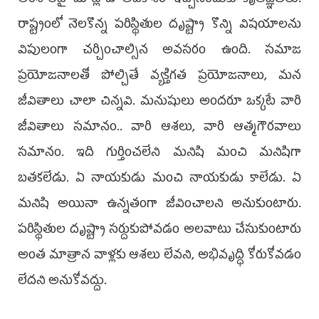
అంశాలపై మాట్లాడే అవకాశం ఇచ్చినందుకు కృతజ్ఞతలు.
రాష్ట్రంలో నెలకొన్న పరిస్థితుల దృష్ట్యా కొన్ని విషయాలను
విపులంగా చర్చించాల్సిన అవసరం ఉంది. సమాజ
ప్రయోజనాలతో పోల్చితే వ్యక్తిగత ప్రయోజనాలు, మన
జీవితాలు చాలా చిన్నవి. మనుషులు అందరూ ఒక్కటే వారి
జీవితాలు సమానం.. వారి ఆశలు, వారి ఆత్మగౌరవాలు
సమానం. ఇది గుర్తించలేని మనిషి మంచి మనిషిగా
బతకలేడు. ఏ నాయకుడు మంచి నాయకుడు కాలేడు. ఏ
మనిషి అయినా ఉన్నతంగా జీవించాలని అనుకుంటారు.
పరిస్థితుల దృష్ట్యా సర్దుకుపోవడం అలవాటు చేసుకుంటారు
అంత మాత్రాన వాళ్లకు ఆశలు లేవని, అభివృద్ధి కోరుకోవడం
లేదని అనుకోవద్దు.