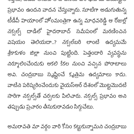
శక్తులు, టీడీపీ అనుకూల వాదనలు విశాఖకు మావోయిస్టుల
ప్రభావం ఉందని వాదన చేస్తున్నారు. సూటిగా అడుగుతున్న
టీడీపీ హయాంలో హోంమంత్రిగా ఉన్న మాధవరెడ్డి ఆ రోజుల్లో
నక్సల్స్‌ దాడిలో హైదరాబాద్‌ సమీపంలో మరణించిన
విషయం తెలియదా..? నక్సల్‌బరి లాంటి ఉద్యమమే
శ్రీకాకుళం జిల్లా నుంచి పుట్టింది. పెత్తందారి వ్యవస్థను
నిర్మూలించేందుకు ఆకలి కేకల నుంచి వచ్చిన పోరాటాలు
అవి. చంద్రబాబు సృష్టించే కృత్రిమ ఉద్యమాలు కాదు.
వాటిని పరిష్కరించేందుకు వైయస్‌ఆర్‌ దేశంలో మొట్టమొదటి
సారిగా నక్సల్స్‌తో చర్చలకు పిలిచారు. నక్సల్స్‌ ప్రభావం అని
తప్పుడు ప్రచారం తీసుకురావడం సిగ్గుచేటు.
అమరావతి మా వర్గం వారి కోసం కట్టుకున్నామని చంద్రబాబు