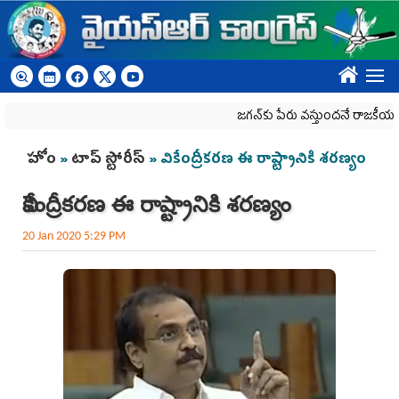
Skip to main content
????
జగన్‌కు పేరు వస్తుందనే రాజకీయ కక్షతో దిశ వ్
You are here
హోం
»
టాప్ స్టోరీస్
» వికేంద్రీకరణ ఈ రాష్ట్రానికి శరణ్యం
వికేంద్రీకరణ ఈ రాష్ట్రానికి శరణ్యం
20 Jan 2020 5:29 PM