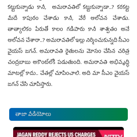
కట్టుకున్నాడు కానీ, అమరావతిలో కట్టుకున్నాడా..? కరకట్ట
మీదే కాపురం చేశాడు కానీ, వేరే ఆలోచన చేశాడు.
తాత్కాలికం పేరుతో కాలం గడిపారు కానీ శాశ్వతం అనే
ఆలోచన చేశారా..? అమరావతిలో ఇల్లు నిర్మించుకున్నది సీఎం
వైయస్‌ జగన్‌. అమరావతి రైతులను మోసం చేసిన చరిత్ర
చంద్రబాబు అకౌంట్‌లోకే పడుతుంది. అమరావతి అభివృద్ధి
మాటల్లో కాదు.. చేతల్లో చూపించాలి. అది మా సీఎం వైయస్‌
జగన్‌ చేసి చూపిస్తారు.
తాజా వీడియోలు