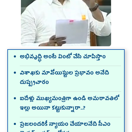
అభివృద్ధి అంటే ఏంటో చేసి చూపిస్తాం
విశాఖకు మావోయిస్టుల ప్రభావం అనేది
దుష్ప్రచారం
ఐదేళ్లు ముఖ్యమంత్రిగా ఉండి అమరావతిలో
ఇల్లు అయినా కట్టుకున్నారా..?
ప్రజలందరికీ న్యాయం చేయాలనేది సీఎం