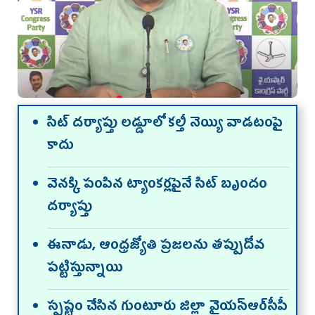
సిట్ ద‌ర్యాప్తు ల‌డ్డూలో క‌ల్తీ నెయ్యి వాడ‌టంపై
కాదు
వెన‌క్కి పంపిన ట్యాంక‌ర్లపైనే సిట్ బృందం
ద‌ర్యాప్తు
ఈనాడు, ఆంధ్ర‌జ్యోతి ప్ర‌జ‌ల‌ను త‌ప్పుదోవ
ప‌ట్టిస్తున్నాయి
స్ప‌ష్టం చేసిన గుంటూరు జిల్లా వైయ‌స్ఆర్‌సీపీ