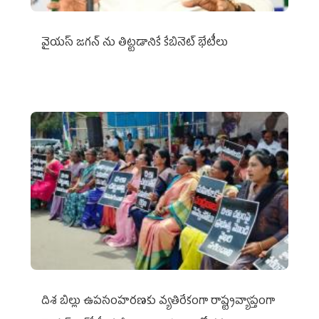
వైయ‌స్ జగన్‌ ను తిట్టడానికే కేబినెట్‌ భేటీలు
దిశ బిల్లు ఉపసంహరణకు వ్యతిరేకంగా రాష్ట్రవ్యాప్తంగా