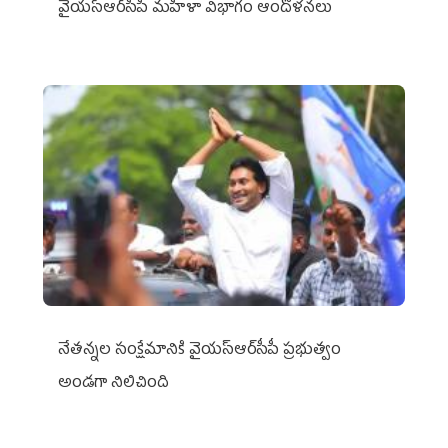
వైయ‌స్ఆర్‌సీపీ మహిళా విభాగం ఆందోళనలు
నేతన్నల సంక్షేమానికి వైయ‌స్ఆర్‌సీపీ ప్రభుత్వం
అండగా నిలిచింది