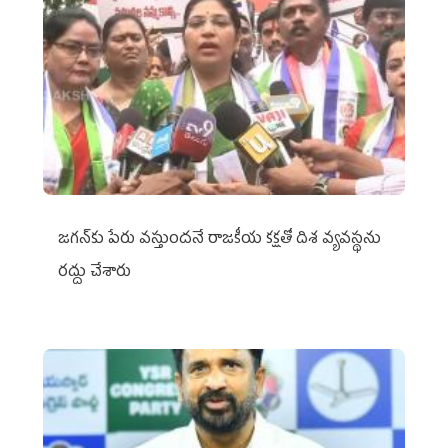
జగన్‌కు పేరు వస్తుందనే రాజకీయ కక్షతో దిశ వ్య‌వ‌స్థ‌ను
రద్దు చేశారు