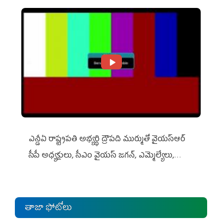
ఎన్డీఏ రాష్ట్ర‌ప‌తి అభ్య‌ర్థి ద్రౌప‌ది ముర్ముతో వైయ‌స్ఆర్
సీపీ అధ్య‌క్షులు, సీఎం వైయ‌స్ జ‌గ‌న్, ఎమ్మెల్యేలు,
ఎంపీల స‌మావేశం
తాజా ఫోటోలు