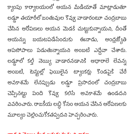
క్యాంపు కార్యాల‌యంలో ఆయ‌న మీడియాతో మాట్లాడుతూ
ల‌డ్డూ త‌యారీలో జంతువుల కొవ్వు వాడారంటూ చంద్ర‌బాబు
చేసిన ఆరోప‌ణ‌లు ఆయ‌న మెడ‌కే చుట్టుకున్నాయ‌ని, దీంతో
ఆయ‌న్ను బ‌య‌ట‌ప‌డేసేందుకు ఈనాడు, ఆంధ్ర‌జ్యోతి
ఆప‌సోపాలు ప‌డుతున్నాయ‌ని అంబ‌టి ఎద్దేవా చేశారు.
ల‌డ్డూలో క‌ల్తీ నెయ్యి వాడారన‌డానికి ఆధారాలే లేవ‌న్న
అంబ‌టి, టెస్టుల్లో ఫెయిలైన ట్యాంక‌ర్లు కొండ‌పైకి చేరే
అవ‌కాశ‌మే లేనప్పుడు ల‌డ్డూ ప్ర‌సాదంలో చంద్ర‌బాబు
చెప్పిన‌ట్టు పంది కొవ్వు క‌లిసే అవ‌కాశమే ఉండ‌ద‌ని
వివ‌రించారు. రాజ‌కీయ ల‌బ్ధి కోసం ఆయ‌న చేసిన ఆరోప‌ణ‌లకు
మూల్యం చెల్లించుకోక‌త‌ప్ప‌ద‌ని హెచ్చ‌రించారు.