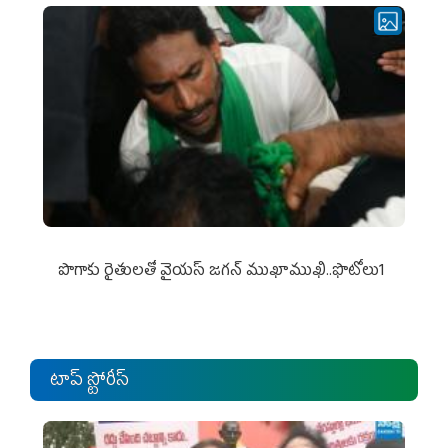
పొగాకు రైతుల‌తో వైయ‌స్ జ‌గ‌న్ ముఖాముఖి..ఫొటోలు1
టాప్ స్టోరీస్