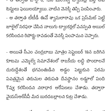
- ఆ త‌ర్వాత జూలై 6, 12న మ‌రికొన్ని ట్యాంక‌ర్లు వ‌స్తే అవి
టెస్టులు ఫెయిల‌య్యాయి. వాటిని వెన‌క్కి తిప్పి పంపించారు.
- ఆ తర్వాత టీటీడీ ఈవో శ్యామ‌లారావు ఒక ప్రెస్‌మీట్ పెట్టి
జూలైలో స‌ర‌ఫ‌రా చేసిన నాలుగు ట్యాంక‌ర్ల‌లో వ‌న‌స్ప‌తి ఆయిల్
క‌లిసింద‌ని రిపోర్టు రావ‌డంతో వెన‌క్కి పంపామ‌ని చెప్పారు.
- అయితే సీఎం చంద్ర‌బాబు మాత్రం సెప్టెంబ‌ర్ 18న జ‌రిగిన
కూటమి ఎమ్మెల్యే స‌మావేశంలో రాజ‌కీయ లబ్ధి పొందాల‌నే
దురుద్దేశంతో భ‌గ‌వంతుడిని అడ్డం పెట్టుకుని ప‌ర‌మ
ప‌విత్ర‌మైన తిరుమ‌ల తిరుప‌తి దేవ‌స్థానం ల‌డ్డూలో పంది
కొవ్వు క‌లిసింద‌ని నిరాధార ఆరోప‌ణ‌లు చేశాడు. తద్వారా
వైయ‌స్ఆర్‌సీపీ మీద బుర‌ద‌జ‌ల్లాల‌ని కుట్ర చేశాడు.