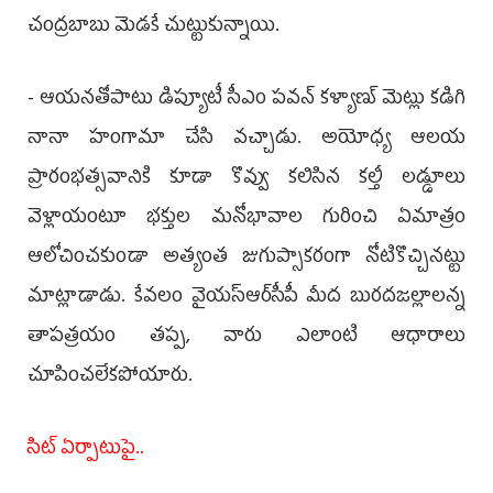
చంద్రబాబు మెడ‌కే చుట్టుకున్నాయి.
- ఆయ‌న‌తోపాటు డిప్యూటీ సీఎం ప‌వ‌న్ క‌ళ్యాణ్ మెట్లు క‌డిగి
నానా హంగామా చేసి వ‌చ్చాడు. అయోధ్య ఆల‌య
ప్రారంభత్సవానికి కూడా కొవ్వు క‌లిసిన క‌ల్తీ ల‌డ్డూలు
వెళ్లాయంటూ భ‌క్తుల మ‌నోభావాల గురించి ఏమాత్రం
ఆలోచించ‌కుండా అత్యంత జుగుప్సాక‌రంగా నోటికొచ్చిన‌ట్టు
మాట్లాడాడు. కేవ‌లం వైయ‌స్ఆర్‌సీపీ మీద బుర‌ద‌జ‌ల్లాల‌న్న
తాప‌త్ర‌యం త‌ప్ప‌, వారు ఎలాంటి ఆధారాలు
చూపించ‌లేక‌పోయారు.
సిట్ ఏర్పాటుపై..