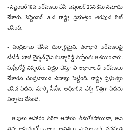
- సెప్టెంబ‌ర్ 18న ఆరోప‌ణ‌లు చేసి, సెప్టెంబ‌ర్ 25న కేసు న‌మోదు
చేశారు. సెప్టెంబ‌ర్ 26న రాష్ట్ర ప్ర‌భుత్వం త‌ర‌ఫున సిట్
వేసింది.
- చంద్రబాబు చేసిన దుర్మార్గ‌మైన, నిరాధార‌ ఆరోప‌ణ‌ల‌పై
టీటీడీ మాజీ చైర్మ‌న్ వైవీ సుబ్బారెడ్డి సుప్రీంను ఆశ్ర‌యించారు.
సుప్రీంకోర్ట్ విస్మ‌యం వ్య‌క్తం చేస్తూ ఏ ఆధారాల‌తో ఆరోప‌ణ‌లు
చేశార‌ని చంద్ర‌బాబుని చీవాట్లు పెట్టింది. రాష్ట్ర ప్ర‌భుత్వం
వేసిన సిట్‌ను మార్చి సీబీఐ అధికారిని చేర్చి కొత్తగా సిట్‌ను
ఏర్పాటు చేసింది.
- ఆవులు ఆహారం స‌రిగా ఆహారం తీసుకోక‌పోయినా, అవి
తిన్న ఆహారంలో ఆవాలు, అవిశ‌లు, పామాయిల్‌, వ‌న‌స్ప‌తి