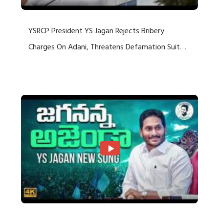
YSRCP President YS Jagan Rejects Bribery
Charges On Adani, Threatens Defamation Suit
Against Media Groups