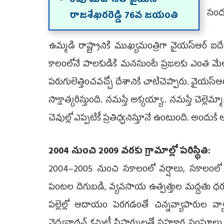
రేపు మహానేత వైయ‌స్‌
సందర
రాజశేఖరరెడ్డి 76వ జ‌యంతి
ఉమ్మడి రాష్ట్రానికి ముఖ్యమంత్రిగా వైయ‌స్ఆర్‌ ఐ
కాలంలోనే పాలకుడికి మనసుంటే ప్రజలకు ఎంత మేలు
పరుగులెత్తించవచ్చో దేశానికే చాటిచెప్పారు. వైయ‌స
సాక్షాత్కరిస్తుంది. నమస్తే అక్కయ్యా.. నమస్తే చెల
చెవుల్లో ఎప్పటికీ ప్రతిధ్వనిస్తూనే ఉంటుంది. అంద
2004 నుంచి 2009 వరకు గ్రామాల్లో పరిస్థితి:
2004–2005 నుంచి సకాలంలో వర్షాలు, సకాలంలో ప
పంటల దిగుబడి, వ్యవసాయ ఉత్పత్తుల మద్దతు ధరల 
పల్లెల్లో ఆదాయం పెరగడంతో చిన్నవ్యాపారుల వ