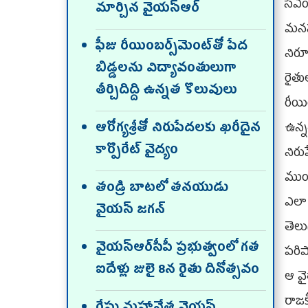
సీఎ
మార్చిన వైయ‌స్ఆర్‌
మనస
ఫీజు రీయింబర్స్‌మెంట్‌తో పేద
నిర
బిడ్డలను విద్యావంతులుగా
రైత
తీర్చిదిద్ది ఉన్నత కొలువులు
రీయి
ఆరోగ్యశ్రీతో నిరుపేదలకు ఖరీదైన
ఉన్నత
కార్పొరేట్ వైద్యం
నిరు
ముం
తండ్రి బాట‌లో త‌న‌యుడు
ఎలా 
వైయ‌స్ జ‌గ‌న్‌
తెల
వైయ‌స్ఆర్‌సీపీ ప్ర‌భుత్వంలో గ‌త
పరిప
ఐదేళ్లు జులై 8న రైతు దినోత్స‌వం
ఆ వై
రాజ