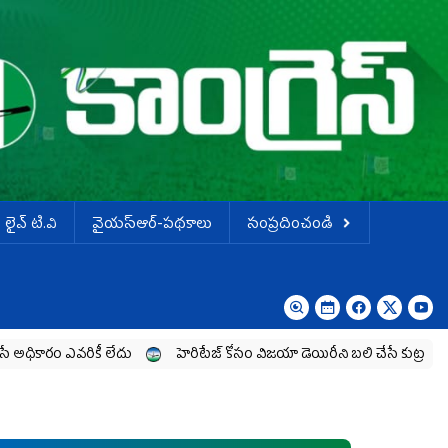
లైవ్ టి.వి
వైయస్ఆర్-పథకాలు
సంప్రదించండి
కీ లేదు
హెరిటేజ్ కోసం విజయా డెయిరీని బలి చేసే కుట్ర‌
అప్పులు పెం