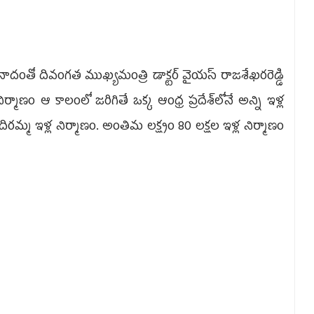
ినాదంతో దివంగత ముఖ్యమంత్రి డాక్టర్‌ వైయస్‌ రాజశేఖరరెడ్డి
మాణం ఆ కాలంలో జరిగితే ఒక్క ఆంధ్ర ప్రదేశ్‌లోనే అన్ని ఇళ్ల
దిరమ్మ ఇళ్ల నిర్మాణం. అంతిమ లక్ష్యం 80 లక్షల ఇళ్ల నిర్మాణం