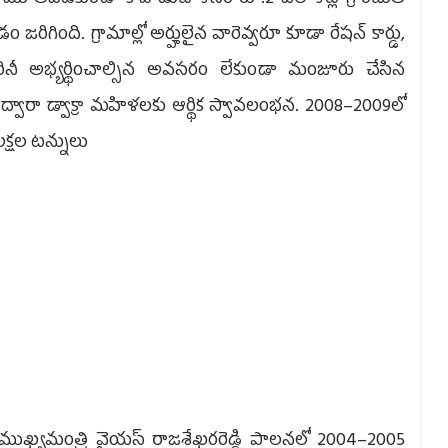
 మూతపడకుండా కాపాడుట కోసం రూ.2 వేల కోట్ల గ్రాంటుతో
ంది. గ్రామాల్లో అర్హులైన వారెవ్వరూ కూడా రేషన్‌ కార్డు,
రినీ అభ్యర్థించాల్సిన అవసరం లేకుండా మంజూరు చేసిన
వారా డ్వాక్రా మహిళలకు ఆర్థిక స్వావలంభన. 2008–2009లో
లక్షల టన్నులు
ఖ్యమంత్రి వైయస్‌ రాజశేఖరరెడ్డి పాలనలో 2004–2005