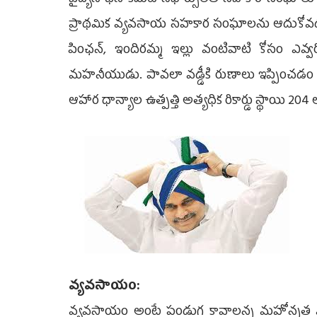
వైద్యనాథన్‌ కమిటీ సిఫార్సులతో సహకార సంఘాలు
ప్రాథమిక వ్యవసాయ సహకార సంఘాలను ఆదుకోవడం జరిగి
పింఛన్, ఇందిరమ్మ ఇల్లు వంటివాటి కోసం ఎవ్వ
మహనీయుడు. పావలా వడ్డీకి రుణాలు ఇప్పించడం ద్
ఆహార ధాన్యాల ఉత్పత్తి అత్యధిక రికార్డు స్థాయి 204 
వ్యవసాయం:
వ్యవసాయం అంటే పండుగ కావాలన్న మహోన్నత ము