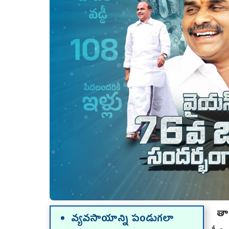
తాడ
వ్య‌వ‌సాయాన్ని పండుగ‌లా