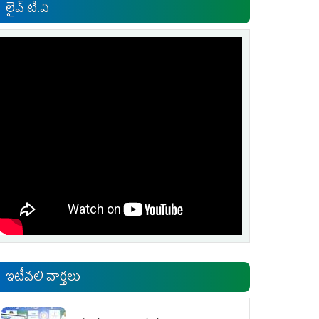
లైవ్ టి.వి
ఇటీవలి వార్తలు