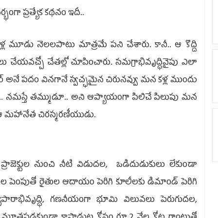
్భంగా ప్రత్యేక కథనం ఇదీ..
దేళ్ల మూడు నెలలపాటు మాత్రమే పని చేశారు. కానీ.. ఆ కొద్ది
 చేయవచ్చో చేతల్లో చూపించారు. సమగ్రాభివృద్ధివైపు ఎలా
్ఆర్‌ అనే పదం వినగానే స్వచ్ఛమైన చిరునవ్వు మన కళ్ల ముందు
్లెమ్మా.. నమస్తే తమ్ముడూ.. అని ఆప్యాయంగా పిలిచే పిలుపు మన
ుకే ఆ మహానేత చిరస్మరణీయుడు.
్రాజెక్టుల నుంచి నీటి విడుదల, ఒడిదుడుకులు లేకుండా
పెంపుతో రైతుల ఆదాయం పెరిగి కూలీలకు డిమాండ్‌ పెరిగి
్యాపారాభివృద్ధి, గణనీయంగా భూమి విలువలు పెరుగుదల,