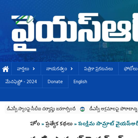
Skip to main content
వార్తలు
నాయకత్వం
పత్రికా ప్రకటనలు
ఫోటోలు
మేనిఫెస్టో - 2024
Donate
English
ంపై సీబీఐ దర్యాప్తు జరగాల్సిందే
డీఎస్సీ అక్రమాలపై పోరాటాన్ని మరింత ఉధ
You are here
హోం
»
ప్రత్యేక కథలు
» సంక్షేమ సామ్రాట్ వైయ‌స్ఆర్