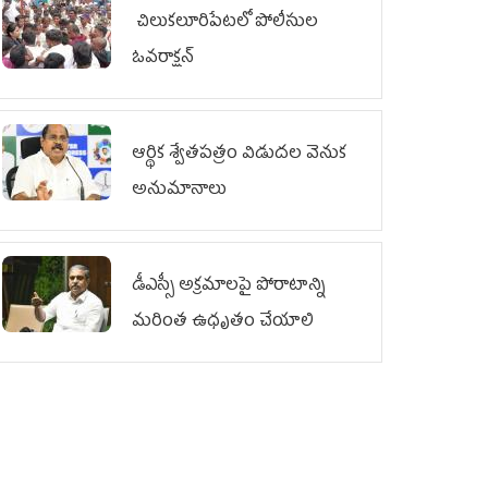
చిలుక‌లూరిపేట‌లో పోలీసుల
ఓవ‌రాక్ష‌న్‌
ఆర్థిక శ్వేతపత్రం విడుదల వెనుక
అనుమానాలు
డీఎస్సీ అక్రమాలపై పోరాటాన్ని
మరింత ఉధృతం చేయాలి