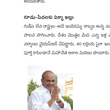
అందజేశారు.
గూడు–పేదలకు పక్కా ఇల్లు:
గుడిసె లేని రాష్ట్రం–అదే ఇందిరమ్మ రాజ్యం అన్న న
పాలన సాగించారు. దేశం మొత్తం మీద ఎన్ని ఇళ్ల నిర్
నిర్మాణం వైయస్‌ఆర్‌ చేపట్టారు. 40 లక్షలకు పైగా ఇం
పూర్తి కాకుండానే మహానేత అకాల మరణం పొందారు.