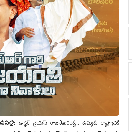
ేప‌ల్లి:
డాక్ట‌ర్ వైయ‌స్ రాజ‌శేఖ‌ర‌రెడ్డి.. ఉమ్మడి రాష్ట్రానికి