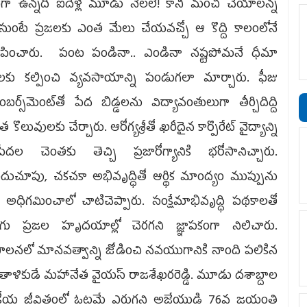
ంగా ఉన్నది ఐదేళ్ల మూడు నెలలే! కానీ మంచి చేయాలన్న
ుంటే ప్రజలకు ఎంత మేలు చేయవచ్చో ఆ కొద్ది కాలంలోనే
ూపించారు. పంట పండినా.. ఎండినా నష్టపోమనే ధీమా
ులకు కల్పించి వ్యవసాయాన్ని పండుగలా మార్చారు. ఫీజు
ంబర్స్‌మెంట్‌తో పేద బిడ్డలను విద్యావంతులుగా తీర్చిదిద్ది
 కొలువులకు చేర్చారు. ఆరోగ్యశ్రీతో ఖరీదైన కార్పొరేట్‌ వైద్యాన్ని
పేదల చెంతకు తెచ్చి ప్రజారోగ్యానికి భరోసానిచ్చారు.
దుచూపు, చకచకా అభివృద్ధితో ఆర్థిక మాంద్యం ముప్పును
అధిగమించాలో చాటిచెప్పారు. సంక్షేమాభివృద్ధి పథకాలతో
ుగు ప్రజల హృదయాల్లో చెరగని జ్ఞాపకంగా నిలిచారు.
ాలనలో మానవత్వాన్ని జోడించి నవయుగానికి నాంది పలికిన
తాళికుడే మహానేత వైయ‌స్‌ రాజశేఖరరెడ్డి. మూడు దశాబ్దాల
కీయ జీవితంలో ఓటమే ఎరుగని అజేయుడి 76వ జయంతి