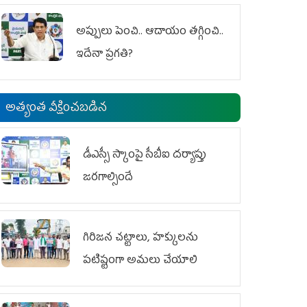
అప్పులు పెంచి.. ఆదాయం తగ్గించి..
ఇదేనా ప్రగతి?
అత్యంత వీక్షించబడిన
డీఎస్సీ స్కాంపై సీబీఐ దర్యాప్తు
జరగాల్సిందే
గిరిజన చట్టాలు, హక్కులను
పటిష్టంగా అమలు చేయాలి