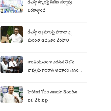
డీఎస్సీ స్కాంపై సీబీఐ దర్యాప్తు
జరగాల్సిందే
డీఎస్సీ అక్రమాలపై పోరాటాన్ని
మరింత ఉధృతం చేయాలి
శాంతియుతంగా నిరసన తెలిపే
హక్కును కాలరాసే అధికారం ఎవరికీ
లేదు
హెరిటేజ్ కోసం విజయా డెయిరీని
బలి చేసే కుట్ర‌