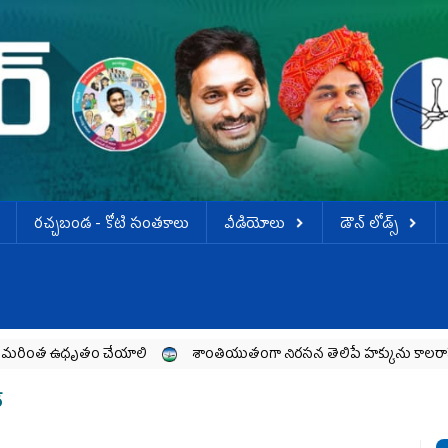
ర‌చ్చ‌బండ‌ - కోటి సంత‌కాలు
వీడియోలు
డౌన్ లోడ్స్
ృతం చేయాలి
శాంతియుతంగా నిరసన తెలిపే హక్కును కాలరాసే అధికారం ఎవరి
‌