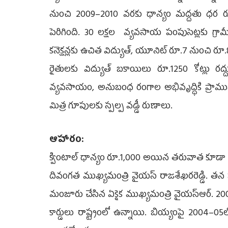
నుంచి 2009–2010 వరకు ధాన్యం మద్దతు ధర రూ
పెరిగింది. 30 లక్షల వ్యవసాయ పంపుసెట్లకు గ్రా
కనెక్షన్లకు ఉచిత విద్యుత్, యూనిట్‌ రూ.7 నుంచి రూ
రైతులకు విద్యుత్‌ బకాయిలు రూ.1250 కోట్లు ర
వ్యవసాయం, అనుబంధ రంగాల అభివృద్ధికి ప్రాముఖ్యత
మిత్ర గూపులకు స్పల్ప వడ్డీ రుణాలు.
ఆహారం:
క్వింటాల్‌ ధాన్యం రూ.1,000 అయిన తరువాత కూడా క
దివంగత ముఖ్యమంత్రి వైయస్‌ రాజశేఖరరెడ్డి. తన 
మంజూరు చేసిన ఏకైక ముఖ్యమంత్రి వైయస్‌ఆర్‌. 2009
కార్డులు రాష్ట్రంలో ఉన్నాయి. బియ్యంపై 2004–05ల