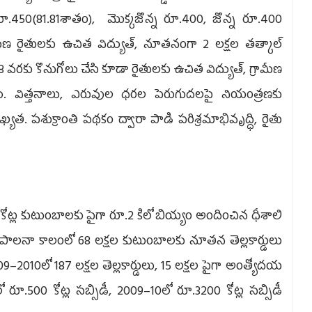
.450(81.81శాతం), మొక్కజొన్న రూ.400, జొన్న రూ.400
మీణ రైతులకు ఉచిత విద్యుత్, నూతనంగా 2 లక్షల తత్కాల్‌
.8 వరకు కొనుగోలు చేసి కూడా రైతులకు ఉచిత విద్యుత్, గ్రామీణ
ద్దు. విత్తనాలు, ఎరువుల ధరల పెరుగుదలపై నియంత్రణకు
. పశుక్రాంతి పథకం ద్వారా పాడి పరిశ్రమాభివృద్ధి, రైతు
ోట్ల కుటుంబాలకు పైగా రూ.2 కిలో బియ్యం అందించిన ధీశాలి
పాలనా కాలంలో 68 లక్షల కుటుంబాలకు నూతన తెల్లకార్డులు
–2010లో 187 లక్షల తెల్లకార్డులు, 15 లక్షల పైగా అంత్యోదయ
ో రూ.500 కోట్ల సబ్సిడీ, 2009–10లో రూ.3200 కోట్ల సబ్సిడీ