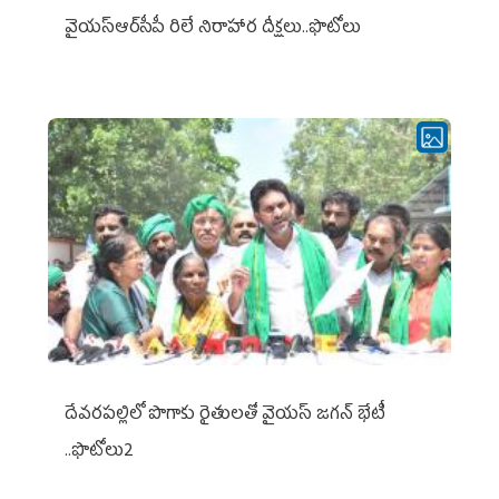
వైయ‌స్ఆర్‌సీపీ రిలే నిరాహార దీక్షలు..ఫొటోలు
దేవరపల్లిలో పొగాకు రైతులతో వైయస్ జగన్ భేటీ
..ఫొటోలు2