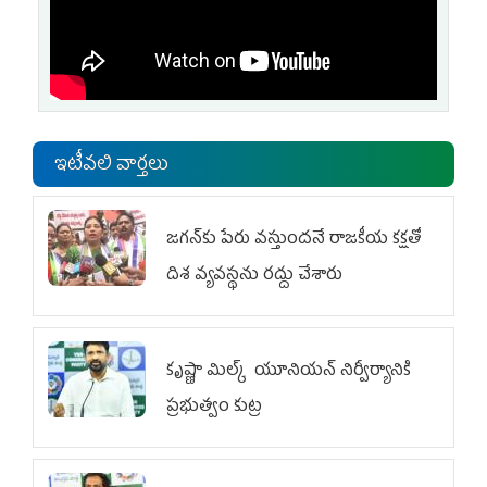
ఇటీవలి వార్తలు
జగన్‌కు పేరు వస్తుందనే రాజకీయ కక్షతో
దిశ వ్య‌వ‌స్థ‌ను రద్దు చేశారు
కృష్ణా మిల్క్‌ యూనియన్‌ నిర్వీర్యానికి
ప్రభుత్వం కుట్ర