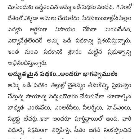
చూసేందుకు ఉద్దేశించిన అమ్మ ఒడి పథకం వంటివి, గతంలో
దేశంలో ఎక్కడా అమలు చేయలేదు. పేదకుటుంబాల్లోని పిల్లల
విద్యకు ఆర్థికంగా ఏసాయం చేసినా మంచిదేనని,
విద్యావేత్తలెందరో అమ్మ ఒడి పథకాన్ని ప్రశంసిస్తున్నారు.
ఇంత మంచి పథకానికి శ్రీకారం చుట్టిన ప్రభుత్వాన్ని
అభినందిస్తున్నారు.
అద్భుతమైన పథకం...అందరూ భాగస్వాములేః
అమ్మ ఒడి పథకం తల్లుల్లో చైతన్యం తీసుకొచ్చి, ప్రభుత్వం
చేస్తున్న సాయాన్ని సద్వినియోగం చేసుకునేలా చూడాల్సిన
బాధ్యత ఎంఈవోలు, ఎంఆర్‌సీలు, సీఆర్సీలు, హెచ్‌ఎంలు,
సబ్జెక్టు టీచర్లు..ఇలా అందరూ పూర్తిస్థాయిలో ఉండి, వారి
విధుల్ని సక్రమంగా నిర్వహిస్తే, సీఎం జగన్‌ సంకల్పించిన