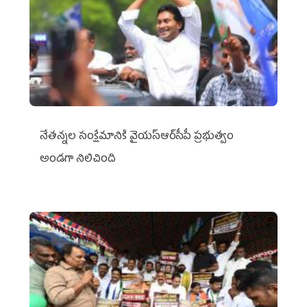
నేతన్నల సంక్షేమానికి వైయ‌స్ఆర్‌సీపీ ప్రభుత్వం
అండగా నిలిచింది