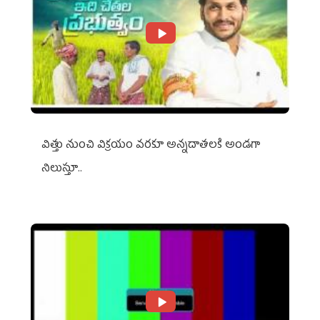
విత్తు నుంచి విక్రయం వరకూ అన్నదాతలకి అండగా
నిలుస్తూ..