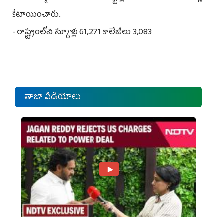
కేటాయించారు.
- రాష్ట్రంలోని స్కూళ్లు 61,271 కాలేజీలు 3,083
తాజా వీడియోలు