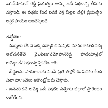
జగన్‌మోహన్ రెడ్డి ప్రభుత్వం అమ్మ ఒడి పథకాన్ని తీసుకు
వస్తోంది. ఈ పథకం కింద బడికి వెళ్లే పిల్లల తల్లికి ప్రభుత్వం
ఆర్థిక సాయం అందిస్తుంది.
ఉద్దేశం:
- డబ్బులు లేక ఏ ఒక్క చిన్నారి చదువుకు దూరం కాకూడదన్న
ఆలోచనతోనే వైఎస్‌జగన్‌మోహన్‌రెడ్డి పాదయాత్రలో
అమ్మఒడి' పథకాన్ని ప్రకటించారు.
- బిడ్డలను పాఠశాలలకు పంపే ప్రతి తల్లికి ఈ పథకం కింద
ఏటా రూ.15వేలు అకౌంట్లో జమ చేస్తారు.
- జనవరి 9న అమ్మ ఒడి పథకం చిత్తూరు జిల్లాలో ప్రారంభం
కాబోతోంది.