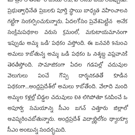
మాత్రం ఆ తరహా రాజకీయాలకు, పాలనకు చోటు లేదిప్పుడు.
ప్రభుత్వాధినేత ప్రజలకు పూర్తి స్థాయి బాధ్యత వహించాలని
గట్టిగా సంకల్పించుకున్నారు. పేదలకోసం ప్రవేశపెట్టిన అనేక
సంక్షేమపథకాల వరుస క్రమంలో, మకుటాయమానంగా
ఇప్పుడు అమ్మ ఒడి’ పథకం వస్తోంది. ఈ జనవరి 9నుంచి
అమలు కాబోతున్న అమ్మ ఒడి పథకం ఓ నిశ్శబ్ద విప్లవానికి
తెరతీస్తోంది. సామాజికంగా పేదల గడపల్లో చదువుల
వెలుగులు పంచే గొప్ప దార్శనికతతో కూడిన
పథకంగా...ఆంధ్రప్రదేశ్‌లో అమలు కాబోతోంది. వేలాది మంది
అమ్మల కళ్లల్లో బిడ్డల చదువులు Ðð లిగిపోతూ కనిపించే ఓ
అపూర్వ సమయాన్ని సీఎం జగన్‌ చిత్తూరు జిల్లాలో
ఆవిష్కరించబోతున్నారు. ఆంధ్రప్రదేశ్‌ విద్యార్థిలోకం థ్యాంక్యూ
సీఎం అంటున్న సందర్భమిది.