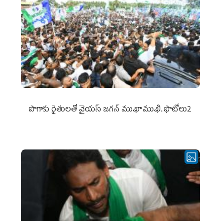
పొగాకు రైతుల‌తో వైయ‌స్ జ‌గ‌న్ ముఖాముఖి..ఫొటోలు2