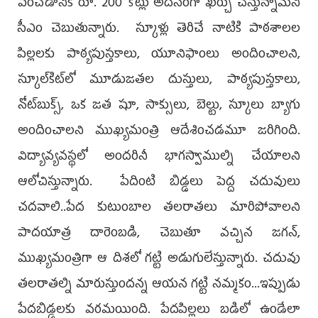
పెంచడానికి రూ. 200 కోట్లు అదనంగా ఖర్చు చేస్తున్నామని
సీఎం చెబుతున్నారు. స్కూళ్లు తెరిచే నాటికి పాఠశాలల
పిల్లలకు పాఠ్యపుస్తకాలు, యూనిఫాంలు అందించాలని,
స్కూల్‌కిట్‌లో మూడుజతల దుస్తులు, పాఠ్యపుస్తకాలు,
నోట్‌బుక్స్, ఒక జత షూ, సాక్సులు, బెల్టు, స్కూలు బ్యాగు
అందించాలని ముఖ్యమంత్రి ఆదేశించడమూ జరిగింది.
విద్యావ్యవస్థలో అందరినీ భాగస్వాముల్ని చేయాలని
ఆలోచిస్తున్నారు. పేదింటి బిడ్డలు పెద్ద చదువులు
చదవాలి..పేద కుటుంబాల తలరాతలు మారిపోవాలని
పాదయాత్ర దారెంబడి, చెబుతూ వచ్చిన జగన్,
ముఖ్యమంత్రిగా ఆ దిశలో గట్టి అడుగులేస్తున్నారు. చదువు
తలరాతల్ని మారుస్తుందన్న ఆయన గట్టి నమ్మకం...ఇప్పుడు
పేదబిడ్డలకు వరమయింది. పేదపిల్లలు బడిలో ఉండేలా