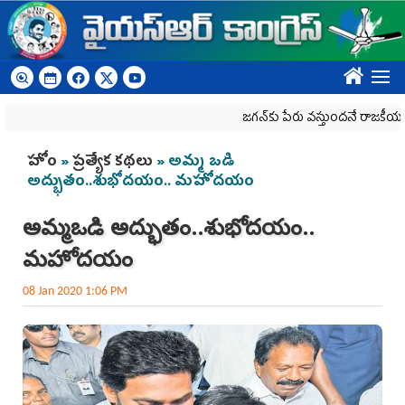
Skip to main content
????
జగన్‌కు పేరు వస్తుందనే రాజకీయ కక్షతో దిశ వ్
You are here
హోం
»
ప్రత్యేక కథలు
» అమ్మ ఒడి
అద్భుతం..శుభోదయం.. మహోదయం
అమ్మ ఒడి అద్భుతం..శుభోదయం..
మహోదయం
08 Jan 2020 1:06 PM