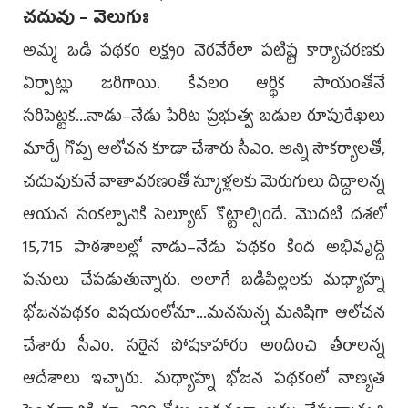
చదువు – వెలుగుః
అమ్మ ఒడి పథకం లక్ష్యం నెరవేరేలా పటిష్ట కార్యాచరణకు
ఏర్పాట్లు జరిగాయి. కేవలం ఆర్థిక సాయంతోనే
సరిపెట్టక...నాడు–నేడు పేరిట ప్రభుత్వ బడుల రూపురేఖలు
మార్చే గొప్ప ఆలోచన కూడా చేశారు సీఎం. అన్ని సౌకర్యాలతో,
చదువుకునే వాతావరణంతో స్కూళ్లలకు మెరుగులు దిద్దాలన్న
ఆయన సంకల్పానికి సెల్యూట్‌ కొట్టాల్సిందే. మొదటి దశలో
15,715 పాఠశాలల్లో నాడు–నేడు పథకం కింద అభివృద్ది
పనులు చేపడుతున్నారు. అలాగే బడిపిల్లలకు మధ్యాహ్న
భోజనపథకం విషయంలోనూ...మనసున్న మనిషిగా ఆలోచన
చేశారు సీఎం. సరైన పోషకాహారం అందించి తీరాలన్న
ఆదేశాలు ఇచ్చారు. మధ్యాహ్న భోజన పథకంలో నాణ్యత