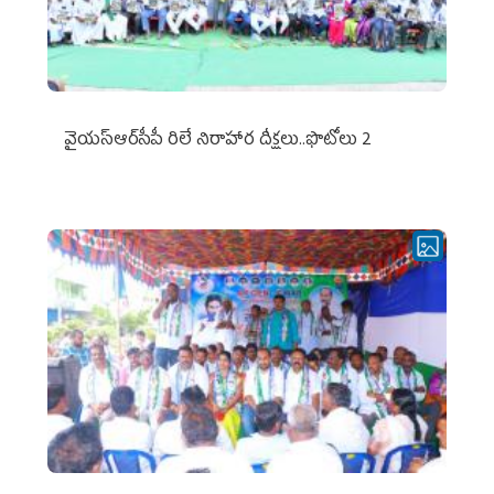
వైయ‌స్ఆర్‌సీపీ రిలే నిరాహార దీక్షలు..ఫొటోలు 2