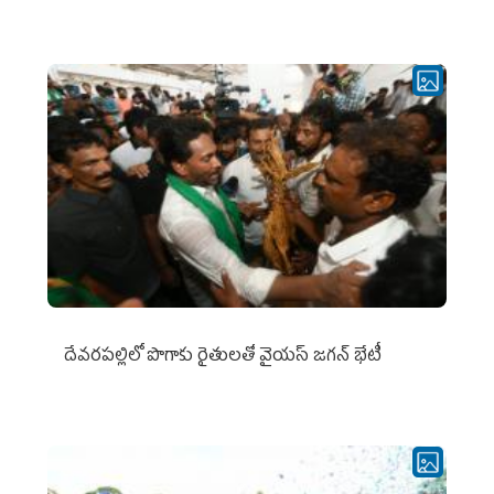
దేవరపల్లిలో పొగాకు రైతులతో వైయస్ జగన్ భేటీ