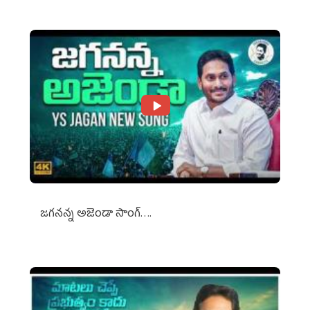
జగనన్న అజెండా సాంగ్….