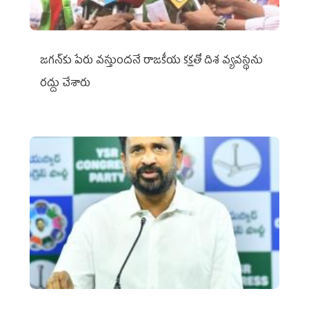
జగన్‌కు పేరు వస్తుందనే రాజకీయ కక్షతో దిశ వ్య‌వ‌స్థ‌ను
రద్దు చేశారు