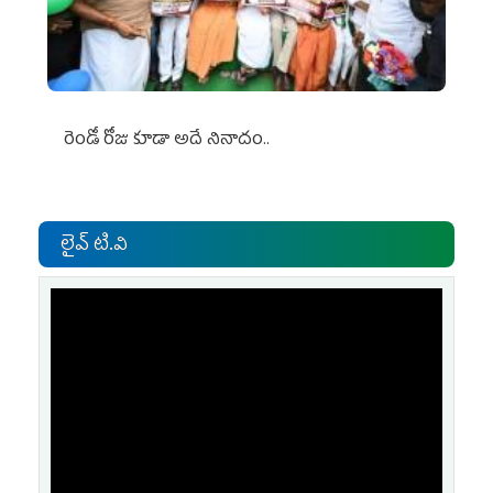
రెండో రోజు కూడా అదే నినాదం..
లైవ్ టి.వి