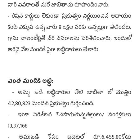
వారి వివరాలతో మరో జాబితాను రూపొందించారు.
- రేషన్ కార్డులు లేకుండా ప్రభుత్వం నిర్ణయించిన ఆదాయం
కంటే ఎక్కువ ఉన్న వారు 8 లక్షల వరకు ఉన్నట్లుగా తేలిందట.
గ్రామ వాలంటీర్లతో వీరి వివరాలను పరిశీలించారు. ఇందులో
అరవై వేల మందికి పైగా లబ్ధిదారులు తేలారు.
ఎంత మందికి లబ్ధి:
- అమ్మ ఒడి లబ్ధిదారుల తొలి జాబితా లో మొత్తం
42,80,823 మందిని ప్రభుత్వం గుర్తించింది.
- ఇంకా పరిశీలన కొనసాగుతున్నతల్లులు/ సంరక్షకులు
13,37,168
- అమ్మఒడి కోసం బడ్జెట్లలో రూ.6,455.80కోట్లు