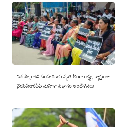
దిశ బిల్లు ఉపసంహరణకు వ్యతిరేకంగా రాష్ట్రవ్యాప్తంగా
వైయ‌స్ఆర్‌సీపీ మహిళా విభాగం ఆందోళనలు