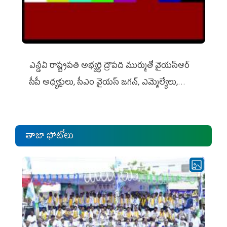
ఎన్డీఏ రాష్ట్ర‌ప‌తి అభ్య‌ర్థి ద్రౌప‌ది ముర్ముతో వైయ‌స్ఆర్
సీపీ అధ్య‌క్షులు, సీఎం వైయ‌స్ జ‌గ‌న్, ఎమ్మెల్యేలు,
ఎంపీల స‌మావేశం
తాజా ఫోటోలు