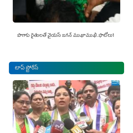
పొగాకు రైతుల‌తో వైయ‌స్ జ‌గ‌న్ ముఖాముఖి..ఫొటోలు1
టాప్ స్టోరీస్