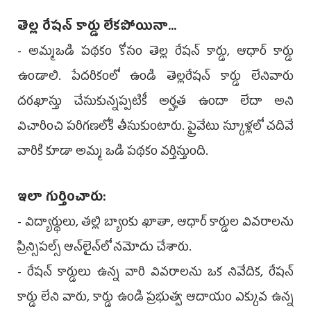
తెల్ల రేషన్ కార్డు లేకపోయినా...
- అమ్మఒడి పథకం కోసం తెల్ల రేషన్ కార్డు, ఆధార్ కార్డు
ఉండాలి. పేదరికంలో ఉండి తెల్లరేషన్ కార్డు లేనివారు
దరఖాస్తు చేసుకున్నప్పటికీ అర్హత ఉందా లేదా అని
విచారించి పరిగణలోకి తీసుకుంటారు. ప్రైవేటు స్కూళ్లలో చదివే
వారికి కూడా అమ్మ ఒడి పథకం వర్తిస్తుంది.
ఇలా గుర్తించారు:
- విద్యార్థులు, తల్లి బ్యాంకు ఖాతా, ఆధార్ కార్డుల వివరాలను
ప్రిన్సిపల్స్ ఆన్‌లైన్‌లో నమోదు చేశారు.
- రేషన్ కార్డులు ఉన్న వారి వివరాలను ఒక నివేదిక, రేషన్
కార్డు లేని వారు, కార్డు ఉండి ప్రభుత్వ ఆదాయం ఎక్కువ ఉన్న