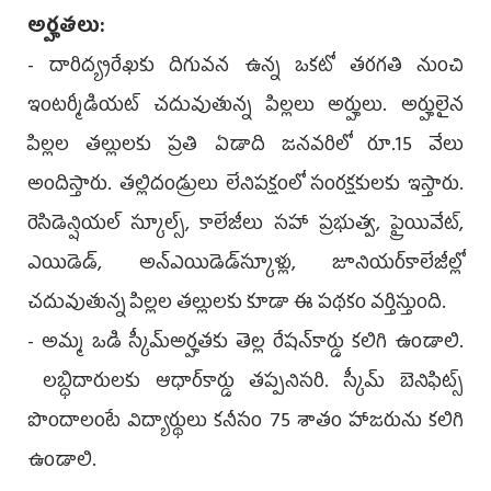
అర్హతలు:
- దారిద్య్రరేఖకు దిగువన ఉన్న ఒకటో తరగతి నుంచి
ఇంటర్మీడియట్ చదువుతున్న పిల్లలు అర్హులు. అర్హులైన
పిల్లల తల్లులకు ప్రతి ఏడాది జనవరిలో రూ.15 వేలు
అందిస్తారు. తల్లిదండ్రులు లేనిపక్షంలో సంరక్షకులకు ఇస్తారు.
రెసిడెన్షియల్ స్కూల్స్, కాలేజీలు సహా ప్రభుత్వ, ప్రైయివేట్,
ఎయిడెడ్, అన్ఎయిడెడ్‌స్కూళ్లు, జూనియర్‌కాలేజీల్లో
చదువుతున్న పిల్లల తల్లులకు కూడా ఈ పథకం వర్తిస్తుంది.
- అమ్మ ఒడి స్కీమ్‌అర్హతకు తెల్ల రేషన్‌కార్డు కలిగి ఉండాలి.
లబ్ధిదారులకు ఆధార్‌కార్డు తప్పనిసరి. స్కీమ్ బెనిఫిట్స్
పొందాలంటే విద్యార్థులు కనీసం 75 శాతం హాజరును కలిగి
ఉండాలి.