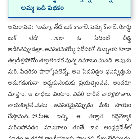
అమ్మ ఒడి పథకం
అమరావతి: "అమ్మా, నోట్‌ బుక్‌ కావాలే. పెన్ను కొనాలే. రికార్డు
బుక్‌ లేదే' ...ఇలా ఓ పేదింటి బిడ్డ
అడిగినప్పుడల్లా..అవసరమయ్యే పదోపరకో డబ్బులకు కూడా
తల్లడిల్లిపోయే తల్లులెందరో వున్న సమాజం మనది. అవును
మరి, పేదరికం పార్శా్వలెన్నో...అవి పేదబిడ్డల భవిష్యత్తును
అడుగడుగునా అడ్డుకునేందుకు ప్రయత్నించేవే. అందరూ
చూస్తాం. ఆ బాధలు వింటాం. ఎవరి దారిన వారెళ్లిపోతాం.
నాయకులైతే...ఓటు అవసరమైనప్పుడు మీకు సాయం
చేస్తామని...హామీఈ ఇచ్చి, ఆ తర్వాత గద్దెనెక్కాక
మరిచిపోవడం మామూలు తంతే. కానీ ఆంధ్రప్రదేశ్‌లో