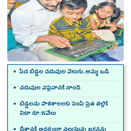
పేద బిడ్డల చదువుల వెలుగు..అమ్మ ఒడి
చదువుల విప్లవానికి నాంది
బిడ్డలను పాఠశాలలకు పంపే ప్రతి తల్లికి
ఏటా రూ.15వేలు
దేశానికే ఆదర్శంగా నిలుస్తున్న జగనన్న