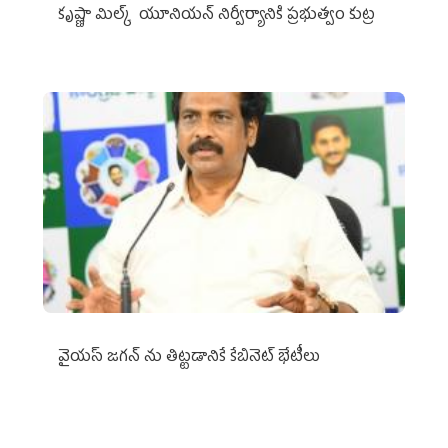
కృష్ణా మిల్క్‌ యూనియన్‌ నిర్వీర్యానికి ప్రభుత్వం కుట్ర
వైయ‌స్ జగన్‌ ను తిట్టడానికే కేబినెట్‌ భేటీలు