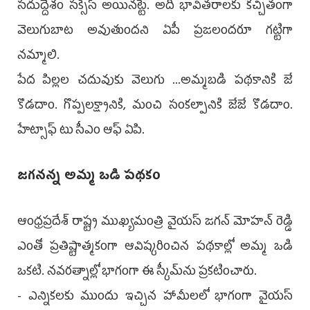
సదుద్దేశం సక్సెస్‌ అయినట్టే. అది భావితరాలకు కచ్చితంగా
వెలుగుబాట అవుతుందని ఏపీ ప్రజలందరూ గట్టిగా
నమ్మాలి.
పేద పిల్లల చదువుకు వెలుగు ...అమ్మబడి పథకానికి జే
కొడదాం. గొప్పలక్ష్యానికి, మంచి సంకల్పానికి జేజే కొడదాం.
హేట్సాఫ్‌ టు సీఎం ఆఫ్‌ ఏపి.
జగనన్న అమ్మ ఒడి పథకం
ఆంధ్రప్రదేశ్ రాష్ట్ర ముఖ్యమంత్రి వైయస్ జగన్ మోహన్ రెడ్డి
ఎంతో ప్రతిష్టాత్మకంగా ఆవిష్కరించిన పథకాల్లో అమ్మ ఒడి
ఒకటి. నవరత్నాల్లో భాగంగా ఈ స్కీమ్‌ను ప్రకటించారు.
- ఎన్నికలకు ముందు ఇచ్చిన హామీలలో భాగంగా వైయస్