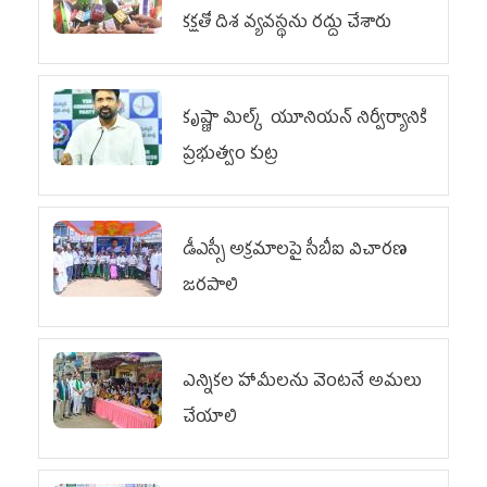
కక్షతో దిశ వ్య‌వ‌స్థ‌ను రద్దు చేశారు
కృష్ణా మిల్క్‌ యూనియన్‌ నిర్వీర్యానికి
ప్రభుత్వం కుట్ర
డీఎస్సీ అక్రమాలపై సీబీఐ విచారణ
జరపాలి
ఎన్నికల హామీలను వెంటనే అమలు
చేయాలి