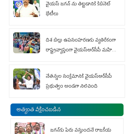
వైయ‌స్ జగన్‌ ను తిట్టడానికే కేబినెట్‌
భేటీలు
దిశ బిల్లు ఉపసంహరణకు వ్యతిరేకంగా
రాష్ట్రవ్యాప్తంగా వైయ‌స్ఆర్‌సీపీ మహిళా
విభాగం ఆందోళనలు
నేతన్నల సంక్షేమానికి వైయ‌స్ఆర్‌సీపీ
ప్రభుత్వం అండగా నిలిచింది
అత్యంత వీక్షించబడిన
జగన్‌కు పేరు వస్తుందనే రాజకీయ