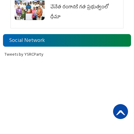
చేనేత రంగానికి గత ప్రభుత్వంలో
ధీమా
Social Network
Tweets by YSRCParty