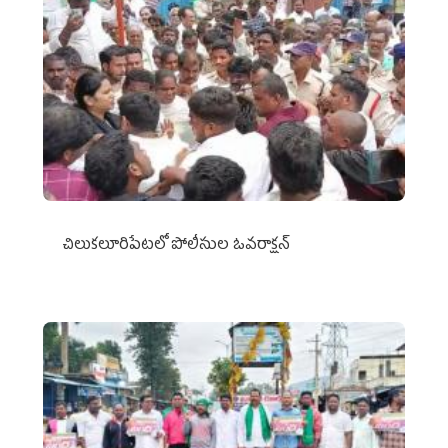
చిలుక‌లూరిపేట‌లో పోలీసుల ఓవ‌రాక్ష‌న్‌