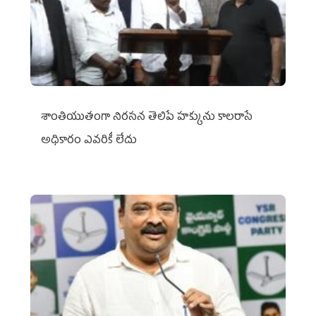
శాంతియుతంగా నిరసన తెలిపే హక్కును కాలరాసే
అధికారం ఎవరికీ లేదు