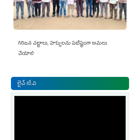
గిరిజన చట్టాలు, హక్కులను పటిష్టంగా అమలు
చేయాలి
లైవ్ టి.వి