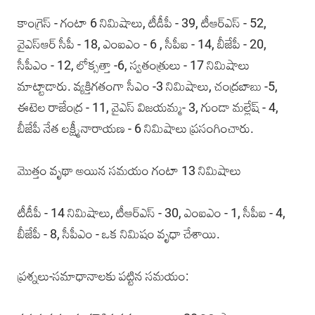
కాంగ్రెస్ - గంటా 6 నిమిషాలు, టీడీపీ - 39, టీఆర్ఎస్ - 52,
వైఎస్ఆర్ సీపీ - 18, ఎంఐఎం - 6 , సీపీఐ - 14, బీజేపీ - 20,
సీపీఎం - 12, లోక్సత్తా -6, స్వతంత్రులు - 17 నిమిషాలు
మాట్టాడారు. వ్యక్తిగతంగా సీఎం -3 నిమిషాలు, చంద్రబాబు -5,
ఈటెల రాజేంద్ర - 11, వైఎస్ విజయమ్మ- 3, గుండా మల్లేష్ - 4,
బీజేపీ నేత లక్ష్మీనారాయణ - 6 నిమిషాలు ప్రసంగించారు.
మొత్తం వృథా అయిన సమయం గంటా 13 నిమిషాలు
టీడీపీ - 14 నిమిషాలు, టీఆర్ఎస్ - 30, ఎంఐఎం - 1, సీపీఐ - 4,
బీజేపీ - 8, సీపీఎం - ఒక నిమిషం వృధా చేశాయి.
ప్రశ్నలు-సమాధానాలకు పట్టిన సమయం: