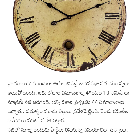
హైదరాబాద్: ముందుగా ఊహించినట్లే శాసనసభా సమయం వృథా
అయిపోయింది. ఐదు రోజుల సమావేశాల్లో4గంటల 10 నిమిషాలు
మాత్రమే సభ జరిగింది. అన్ని రకాల ప్రశ్నలకు 44 సమాధానాలు
ఇచ్చారు. ప్రభుత్వం మూడు బిల్లులు ప్రవేశపెట్టింది. రెండు కమిటీల
నివేదికలు సభలో ప్రవేశపెట్టారు.
సభలో మాట్లాడేందుకు పార్టీలు తీసుకున్న సమయాలిలా ఉన్నాయి.