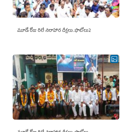
మూడో రోజు రిలే నిరాహార దీక్షలు..ఫొటోలు2