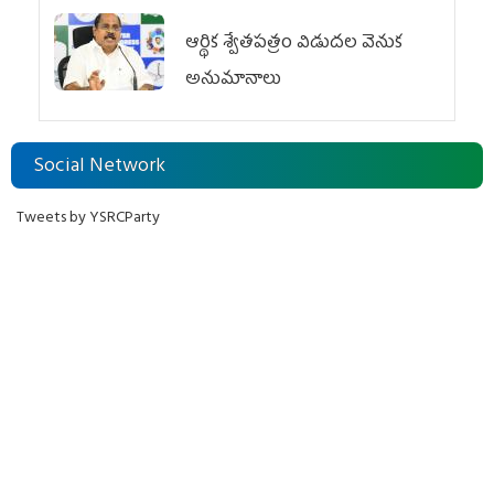
ఆర్థిక శ్వేతపత్రం విడుదల వెనుక
అనుమానాలు
Social Network
Tweets by YSRCParty