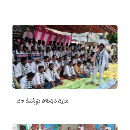
దగా డీఎస్సీపై పోటెత్తిన దీక్షలు