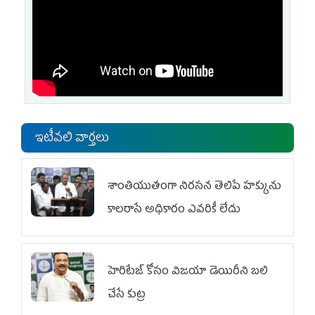
ఇటీవలి వార్తలు
శాంతియుతంగా నిరసన తెలిపే హక్కును
కాలరాసే అధికారం ఎవరికీ లేదు
హెరిటేజ్ కోసం విజయా డెయిరీని బలి
చేసే కుట్ర‌