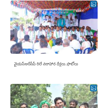
వైయ‌స్ఆర్‌సీపీ రిలే నిరాహార దీక్షలు..ఫొటోలు