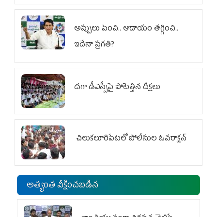
అప్పులు పెంచి.. ఆదాయం తగ్గించి..
ఇదేనా ప్రగతి?
దగా డీఎస్సీపై పోటెత్తిన దీక్షలు
చిలుక‌లూరిపేట‌లో పోలీసుల ఓవ‌రాక్ష‌న్‌
అత్యంత వీక్షించబడిన