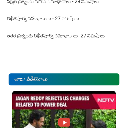
నక్షత్ర ప్రశ్నలకు మౌకిక సమాధానాలు - 28 నిమిషాలు
లిఖితపూర్వ సమాధానాలు - 27 నిమిషాలు
ఇతర ప్రశ్నలకు లిఖితపూర్వ సమాధానాలు- 27 నిమిషాలు
తాజా వీడియోలు