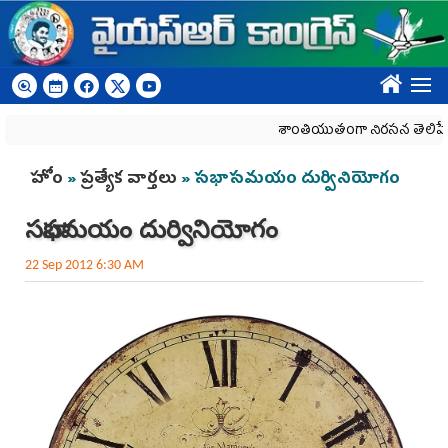
Skip to main content
????
శాంతియుతంగా నిరసన తెలిపే హక్కును
You are here
హోం
»
ప్రత్యేక వార్తలు
» సభాసమయం దుర్వినియోగం
సభాసమయం దుర్వినియోగం
22 Sep 2012 6:30 AM