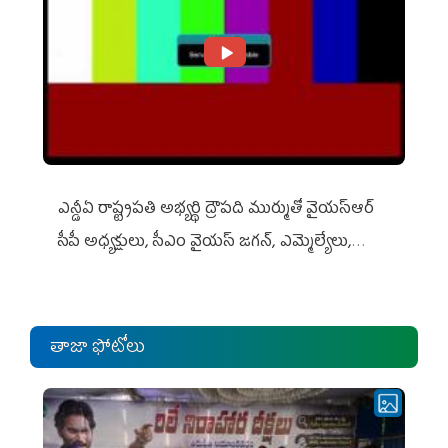
ఎన్డీఏ రాష్ట్ర‌ప‌తి అభ్య‌ర్థి ద్రౌప‌ది ముర్ముతో వైయ‌స్ఆర్
సీపీ అధ్య‌క్షులు, సీఎం వైయ‌స్ జ‌గ‌న్, ఎమ్మెల్యేలు,
ఎంపీల స‌మావేశం
తాజా ఫోటోలు