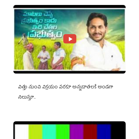
విత్తు నుంచి విక్రయం వరకూ అన్నదాతలకి అండగా
నిలుస్తూ..