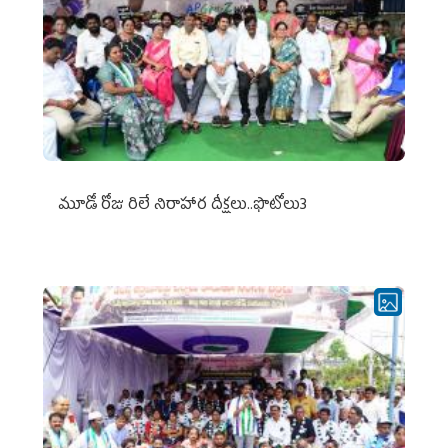
మూడో రోజు రిలే నిరాహార దీక్షలు..ఫొటోలు3