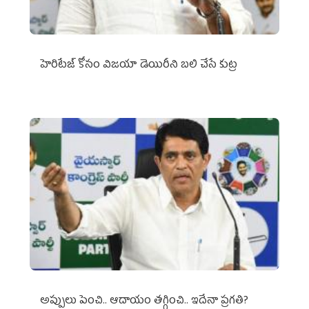
హెరిటేజ్ కోసం విజయా డెయిరీని బలి చేసే కుట్ర‌
అప్పులు పెంచి.. ఆదాయం తగ్గించి.. ఇదేనా ప్రగతి?