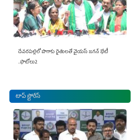
దేవరపల్లిలో పొగాకు రైతులతో వైయస్ జగన్ భేటీ
..ఫొటోలు2
టాప్ స్టోరీస్