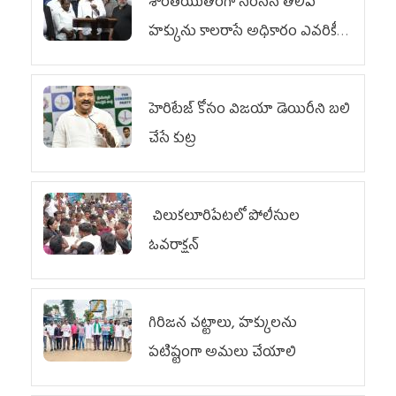
శాంతియుతంగా నిరసన తెలిపే
హక్కును కాలరాసే అధికారం ఎవరికీ
లేదు
హెరిటేజ్ కోసం విజయా డెయిరీని బలి
చేసే కుట్ర‌
చిలుక‌లూరిపేట‌లో పోలీసుల
ఓవ‌రాక్ష‌న్‌
గిరిజన చట్టాలు, హక్కులను
పటిష్టంగా అమలు చేయాలి