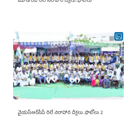
మూడో రోజు రిలే నిరాహార దీక్షలు..ఫొటోలు
వైయ‌స్ఆర్‌సీపీ రిలే నిరాహార దీక్షలు..ఫొటోలు 2