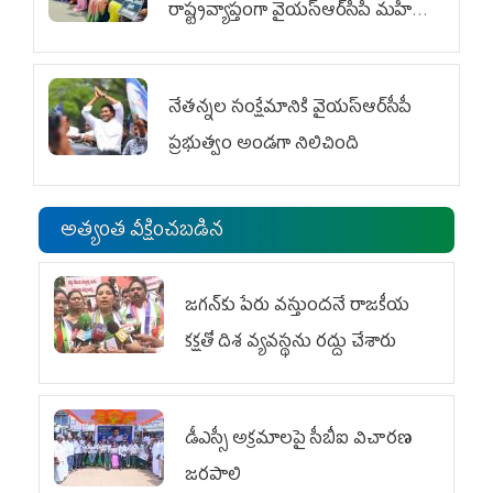
రాష్ట్రవ్యాప్తంగా వైయ‌స్ఆర్‌సీపీ మహిళా
విభాగం ఆందోళనలు
నేతన్నల సంక్షేమానికి వైయ‌స్ఆర్‌సీపీ
ప్రభుత్వం అండగా నిలిచింది
అత్యంత వీక్షించబడిన
జగన్‌కు పేరు వస్తుందనే రాజకీయ
కక్షతో దిశ వ్య‌వ‌స్థ‌ను రద్దు చేశారు
డీఎస్సీ అక్రమాలపై సీబీఐ విచారణ
జరపాలి