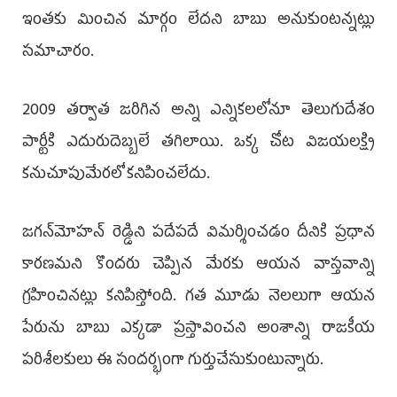
ఇంతకు మించిన మార్గం లేదని బాబు అనుకుంటన్నట్లు
సమాచారం.
2009 తర్వాత జరిగిన అన్ని ఎన్నికలలోనూ తెలుగుదేశం
పార్టీకి ఎదురుదెబ్బలే తగిలాయి. ఒక్క చోట విజయలక్ష్మి
కనుచూపుమేరలో కనిపించలేదు.
జగన్‌మోహన్ రెడ్డిని పదేపదే విమర్శించడం దీనికి ప్రధాన
కారణమని కొందరు చెప్పిన మేరకు ఆయన వాస్తవాన్ని
గ్రహించినట్లు కనిపిస్తోంది. గత మూడు నెలలుగా ఆయన
పేరును బాబు ఎక్కడా ప్రస్తావించని అంశాన్ని రాజకీయ
పరిశీలకులు ఈ సందర్భంగా గుర్తుచేసుకుంటున్నారు.