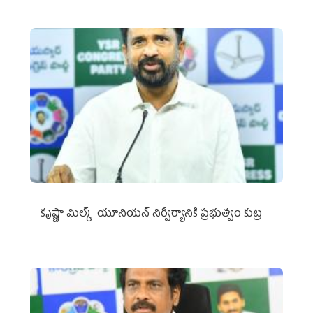
కృష్ణా మిల్క్‌ యూనియన్‌ నిర్వీర్యానికి ప్రభుత్వం కుట్ర