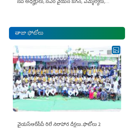
సీపీ అధ్య‌క్షులు, సీఎం వైయ‌స్ జ‌గ‌న్, ఎమ్మెల్యేలు,
ఎంపీల స‌మావేశం
తాజా ఫోటోలు
వైయ‌స్ఆర్‌సీపీ రిలే నిరాహార దీక్షలు..ఫొటోలు 2