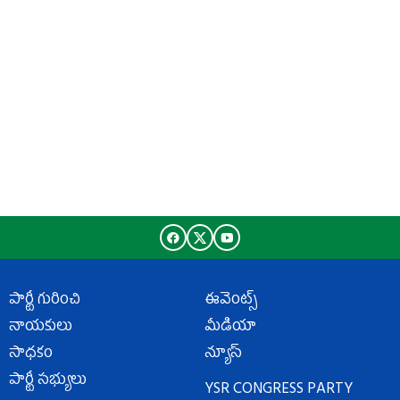
పార్టీ గురించి
ఈవెంట్స్
నాయకులు
మీడియా
సాధకం
న్యూస్
పార్టీ సభ్యులు
YSR CONGRESS PARTY