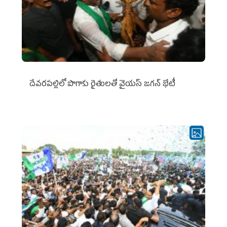
దేవరపల్లిలో పొగాకు రైతులతో వైయస్ జగన్ భేటీ