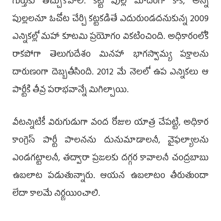
గుర్తుకు తెచ్చుకోవాలి. కట్టె పుల్ల మాదిరిగా కాక, అన్ని
పుల్లలనూ ఓచోట చేర్చి కట్టకడితే ఎదురుండదనుకున్న 2009
ఎన్నికల్లో మహా కూటమి ప్రయోగం వికటించింది. అధికారంలోకి
రాకపోగా తెలుగుదేశం మినహా భాగస్వామ్య పక్షాలను
దారుణంగా దెబ్బతీసింది. 2012 మే నెలలో ఉప ఎన్నికలు ఆ
పార్టీకి తీవ్ర పరాభవాన్నే మిగిల్చాయి.
వీటన్నిటికీ విరుగుడుగా వంద రోజుల యాత్ర చేపట్టి, అధికార
కాంగ్రెస్ పార్టీ పాలనను దునుమాడాలనీ, వైఫల్యాలను
ఎండగట్టాలనీ, తద్వారా ప్రజలకు దగ్గర కావాలనీ చంద్రబాబు
ఉబలాట పడుతున్నారు. ఆయన ఉబలాటం తీరుతుందా
లేదా కాలమే నిర్ణయించాలి.