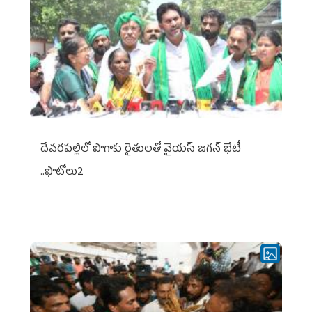
దేవరపల్లిలో పొగాకు రైతులతో వైయస్ జగన్ భేటీ
..ఫొటోలు2