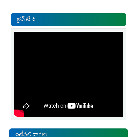
లైవ్ టి.వి
ఇటీవలి వార్తలు