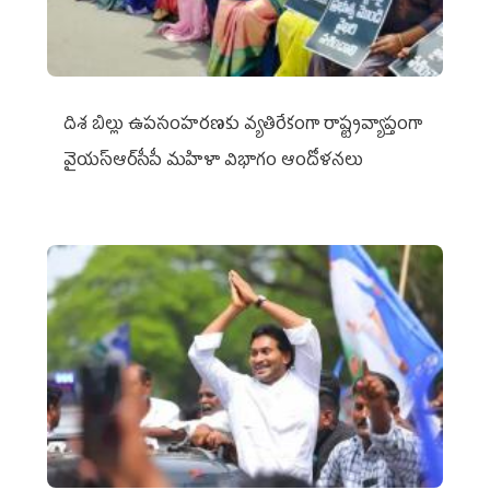
దిశ బిల్లు ఉపసంహరణకు వ్యతిరేకంగా రాష్ట్రవ్యాప్తంగా
వైయ‌స్ఆర్‌సీపీ మహిళా విభాగం ఆందోళనలు