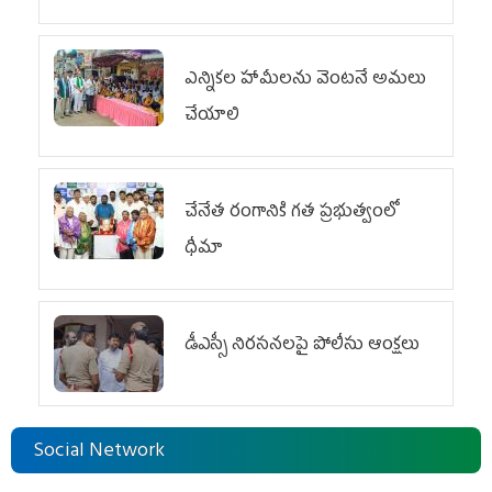
ఎన్నికల హామీలను వెంటనే అమలు
చేయాలి
చేనేత రంగానికి గత ప్రభుత్వంలో
ధీమా
డీఎస్సీ నిరసనలపై పోలీసు ఆంక్షలు
Social Network