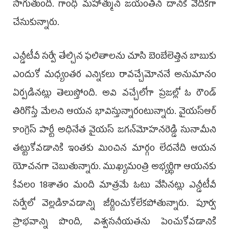
సాగుతుంది. గాంధీ మహాత్ముని జయంతిని దానికి వేదికగా
చేసుకున్నారు.
ఎన్డీటీవీ సర్వే తేల్చిన ఫలితాలను చూసి బెంబేలెత్తిన బాబుకు
ఎందుకో మధ్యంతర ఎన్నికలు రావచ్చేమోననే అనుమానం
ఏర్పడినట్లు తెలుస్తోంది. అవి వచ్చేలోగా ప్రజల్లో ఓ రౌండ్
తిరిగొస్తే మేలని ఆయన భావిస్తున్నారంటున్నారు. వైయస్ఆర్
కాంగ్రెస్ పార్టీ అధినేత వైయస్ జగన్‌మోహనరెడ్డి సునామీని
తట్టుకోవడానికి ఇంతకు మించిన మార్గం లేదనేది ఆయన
యోచనగా చెబుతున్నారు. ముఖ్యమంత్రి అభ్యర్థిగా ఆయనకు
కేవలం 18శాతం మంది మాత్రమే ఓటు వేసినట్లు ఎన్డీటీవీ
సర్వేలో వెల్లడికావడాన్ని జీర్ణించుకోలేకపోతున్నారు. పూర్వ
ప్రాభవాన్ని పొంది, విశ్వసనీయతను పెంచుకోవడానికి