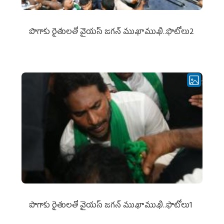
పొగాకు రైతుల‌తో వైయ‌స్ జ‌గ‌న్ ముఖాముఖి..ఫొటోలు2
పొగాకు రైతుల‌తో వైయ‌స్ జ‌గ‌న్ ముఖాముఖి..ఫొటోలు1