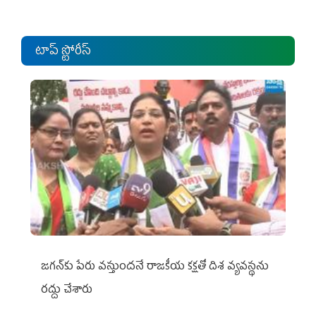
టాప్ స్టోరీస్
జగన్‌కు పేరు వస్తుందనే రాజకీయ కక్షతో దిశ వ్య‌వ‌స్థ‌ను
రద్దు చేశారు