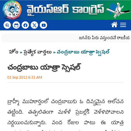
Skip to main content
????
జగన్‌కు పేరు వస్తుందనే రాజకీయ కక్షతో దిశ వ
You are here
హోం
»
ప్రత్యేక వార్తలు
» ‌చంద్రబాబు యాత్రా స్సెషల్
‌చంద్రబాబు యాత్రా స్సెషల్
01 Sep 2012 6:31 AM
బ్రాహ్మీ ముహూర్తంలో చంద్రబాబుకు ఓ దివ్యమైన ఆలోచన
తట్టింది. తత్ఫలితంగా మళ్ళీ ప్రజల్లోకి వెళ్ళిపోవాలని
నిర్ణయించుకున్నారు. వంద రోజుల పాటు ఈ యాత్ర