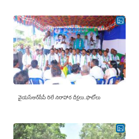
వైయ‌స్ఆర్‌సీపీ రిలే నిరాహార దీక్షలు..ఫొటోలు