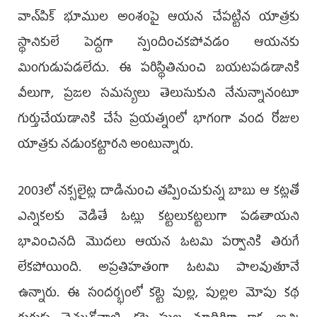
వాన్‌పిక్ భూముల అంశంపై ఆయన చేపట్టిన యాత్రకు
స్థానికులే పెద్దగా స్పందించకపోవడం ఆయనకు
మింగుడుపడలేదు. ఈ పరిస్థితినుంచి బయటపడడానికి
వీలుగా, ప్రజల సమస్యలు తెలుసుకుని నేనున్నానంటూ
గుర్తుచేయడానికి చేసే ప్రయత్నంలో భాగంగా వంద రోజుల
యాత్రకు నడుంకట్టారని అంటున్నారు.
2003లో నక్సలైట్ల దాడినుంచి తప్పించుకున్న బాబు ఆ కట్లతో
ఎన్నికలకు వెడితే ఓట్లు కట్టలుకట్టలుగా పడతాయని
భావించినది మొదలు ఆయన ఓటమి పర్వానికి తిరుగే
లేకపోయింది. అప్రతిహతంగా ఓటమి పాలవుతూనే
ఉన్నారు. ఈ సందర్భంలో కట్టె పుల్ల, పుల్లల మోపు కథ