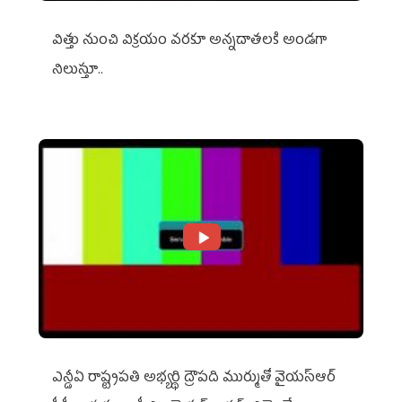
విత్తు నుంచి విక్రయం వరకూ అన్నదాతలకి అండగా
నిలుస్తూ..
ఎన్డీఏ రాష్ట్ర‌ప‌తి అభ్య‌ర్థి ద్రౌప‌ది ముర్ముతో వైయ‌స్ఆర్