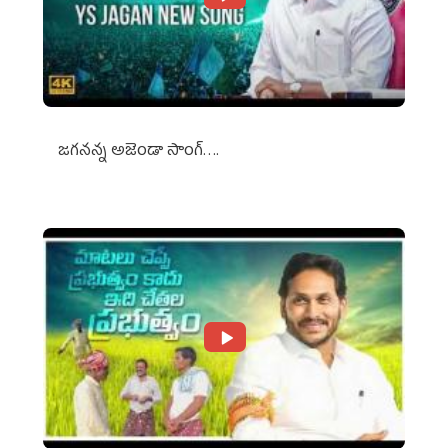
జగనన్న అజెండా సాంగ్….