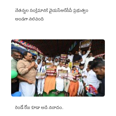
నేతన్నల సంక్షేమానికి వైయ‌స్ఆర్‌సీపీ ప్రభుత్వం
అండగా నిలిచింది
రెండో రోజు కూడా అదే నినాదం..