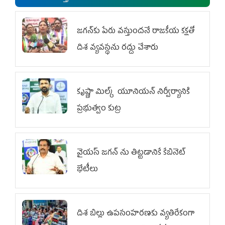
జగన్‌కు పేరు వస్తుందనే రాజకీయ కక్షతో
దిశ వ్య‌వ‌స్థ‌ను రద్దు చేశారు
కృష్ణా మిల్క్‌ యూనియన్‌ నిర్వీర్యానికి
ప్రభుత్వం కుట్ర
వైయ‌స్ జగన్‌ ను తిట్టడానికే కేబినెట్‌
భేటీలు
దిశ బిల్లు ఉపసంహరణకు వ్యతిరేకంగా