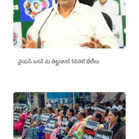
వైయ‌స్ జగన్‌ ను తిట్టడానికే కేబినెట్‌ భేటీలు