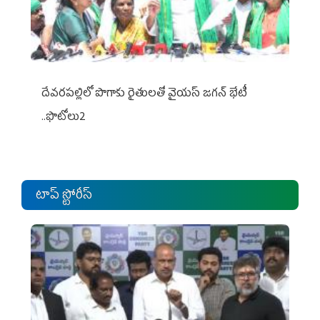
దేవరపల్లిలో పొగాకు రైతులతో వైయస్ జగన్ భేటీ
..ఫొటోలు2
టాప్ స్టోరీస్