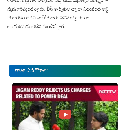
చేశారు. కళ్లు గీత కార్మికుల పట్ల టీడీపీప్రభుత్వం నిర్లక్ష్యంగా
వ్యవహరిస్తుందన్నారు. బీసీ కార్మికుల ద్వారా ఎటువంటి లబ్ధి
చేకూరడం లేదని వాపోయారు.పనిముట్లు కూడా
అందజేయడంలేదని మండిపడ్డారు.
తాజా వీడియోలు