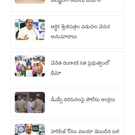
పటిష్టంగా అమలు చేయాలి
ఆర్థిక శ్వేతపత్రం విడుదల వెనుక
అనుమానాలు
చేనేత రంగానికి గత ప్రభుత్వంలో
ధీమా
డీఎస్సీ నిరసనలపై పోలీసు ఆంక్షలు
హెరిటేజ్ కోసం విజయా డెయిరీని బలి