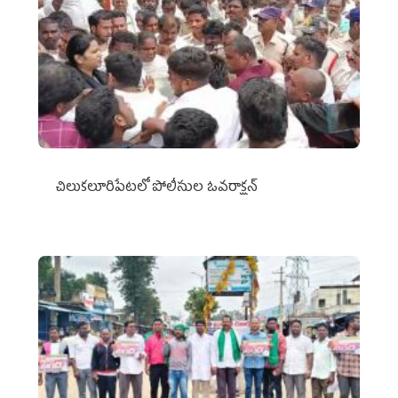
చిలుక‌లూరిపేట‌లో పోలీసుల ఓవ‌రాక్ష‌న్‌