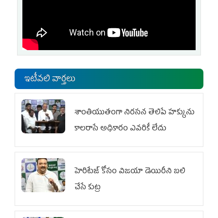
ఇటీవలి వార్తలు
శాంతియుతంగా నిరసన తెలిపే హక్కును
కాలరాసే అధికారం ఎవరికీ లేదు
హెరిటేజ్ కోసం విజయా డెయిరీని బలి
చేసే కుట్ర‌