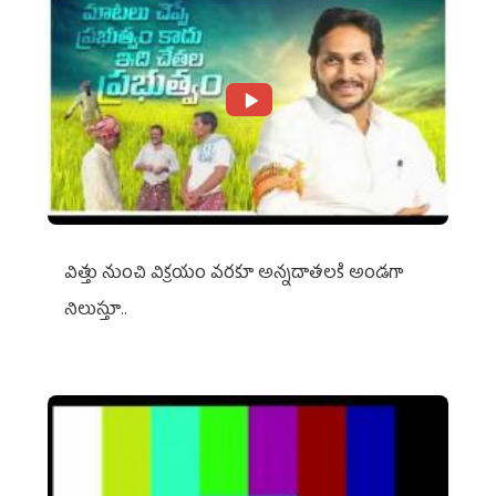
విత్తు నుంచి విక్రయం వరకూ అన్నదాతలకి అండగా
నిలుస్తూ..