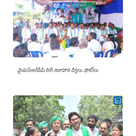
వైయ‌స్ఆర్‌సీపీ రిలే నిరాహార దీక్షలు..ఫొటోలు