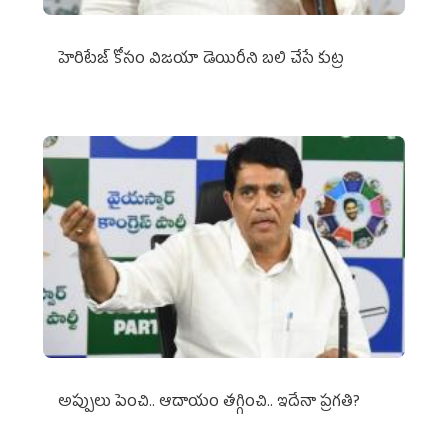
హెరిటేజ్ కోసం విజయా డెయిరీని బలి చేసే కుట్ర‌
అప్పులు పెంచి.. ఆదాయం తగ్గించి.. ఇదేనా ప్రగతి?