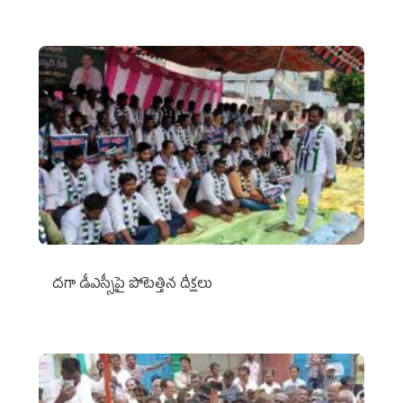
దగా డీఎస్సీపై పోటెత్తిన దీక్షలు