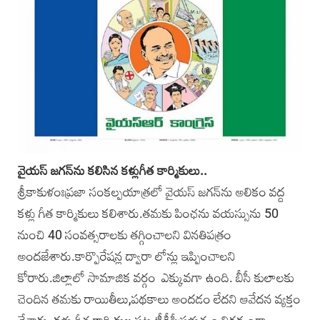
వైయస్‌ జగన్‌ను కలిసిన కళ్లుగీత కార్మికులు..
శ్రీకాకుళంఃప్రజా సంకల్పయాత్రలో వైయస్‌ జగన్‌ను అలికం వద్ద
కళ్లు గీత కార్మికులు కలిశారు.తమకు పింఛను వయస్సును 50
నుంచి 40 సంవత్సరాలకు తగ్గించాలని వినతిపత్రం
అందజేశారు.కార్పొరేషన్ల ద్వారా లోన్లు ఇప్పించాలని
కోరారు.జిల్లాలో సామాజిక వర్గం ఎక్కువగా ఉంది. బీసీ కులాలకు
చెందిన తమకు రాయితీలు,పథకాలు అందడం లేదని ఆవేదన వ్యక్తం