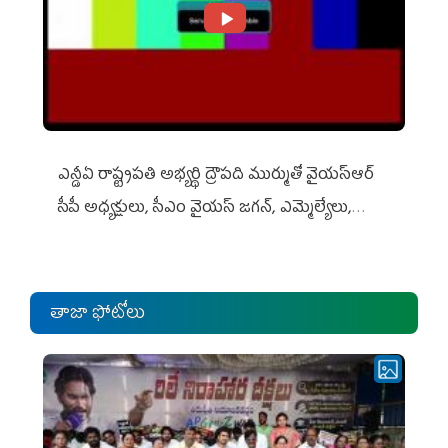
ఎన్డీఏ రాష్ట్ర‌ప‌తి అభ్య‌ర్థి ద్రౌప‌ది ముర్ముతో వైయ‌స్ఆర్
సీపీ అధ్య‌క్షులు, సీఎం వైయ‌స్ జ‌గ‌న్, ఎమ్మెల్యేలు,
ఎంపీల స‌మావేశం
తాజా ఫోటోలు