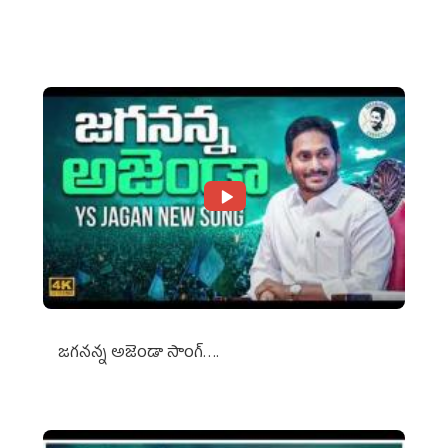
Against Media Groups
జగనన్న అజెండా సాంగ్….