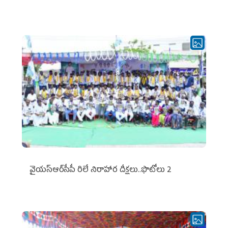
వైయ‌స్ఆర్‌సీపీ రిలే నిరాహార దీక్షలు..ఫొటోలు 2