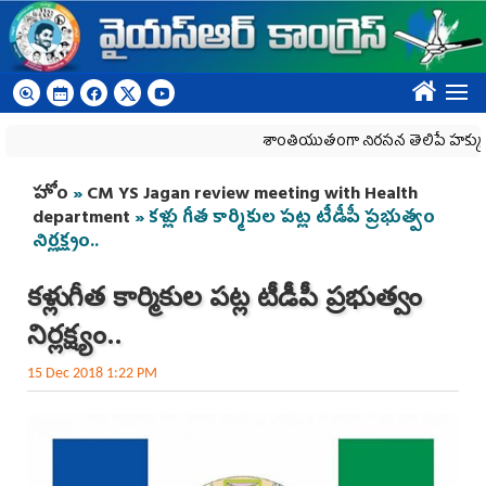
Skip to main content
????
శాంతియుతంగా నిరసన తెలిపే హక్కును కాలరా
You are here
హోం
»
CM YS Jagan review meeting with Health
department
» కళ్లు గీత కార్మికుల పట్ల టీడీపీ ప్రభుత్వం
నిర్లక్ష్యం..
కళ్లు గీత కార్మికుల పట్ల టీడీపీ ప్రభుత్వం
నిర్లక్ష్యం..
15 Dec 2018 1:22 PM