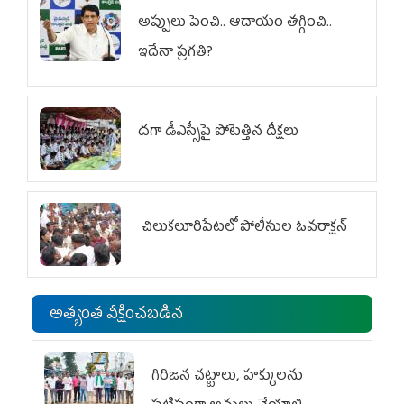
అప్పులు పెంచి.. ఆదాయం తగ్గించి..
ఇదేనా ప్రగతి?
దగా డీఎస్సీపై పోటెత్తిన దీక్షలు
చిలుక‌లూరిపేట‌లో పోలీసుల ఓవ‌రాక్ష‌న్‌
అత్యంత వీక్షించబడిన
గిరిజన చట్టాలు, హక్కులను