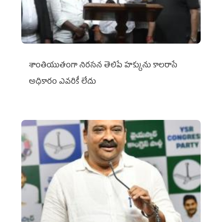
శాంతియుతంగా నిరసన తెలిపే హక్కును కాలరాసే
అధికారం ఎవరికీ లేదు