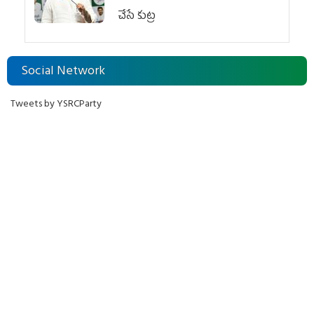
చేసే కుట్ర‌
Social Network
Tweets by YSRCParty