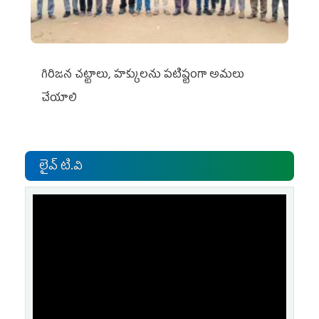
గిరిజన చట్టాలు, హక్కులను పటిష్టంగా అమలు
చేయాలి
లైవ్ టి.వి