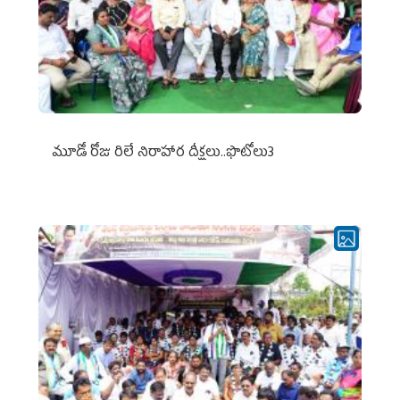
మూడో రోజు రిలే నిరాహార దీక్షలు..ఫొటోలు3