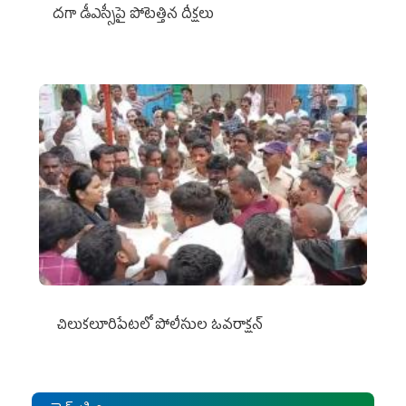
దగా డీఎస్సీపై పోటెత్తిన దీక్షలు
చిలుక‌లూరిపేట‌లో పోలీసుల ఓవ‌రాక్ష‌న్‌