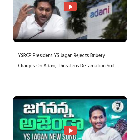
YSRCP President YS Jagan Rejects Bribery
Charges On Adani, Threatens Defamation Suit
Against Media Groups