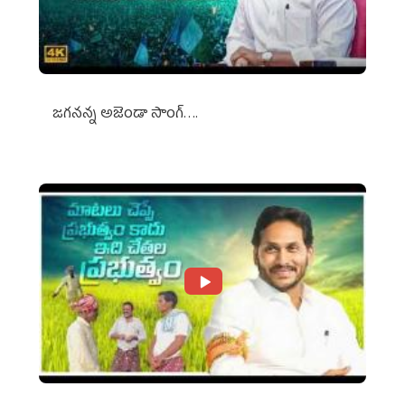
జగనన్న అజెండా సాంగ్….