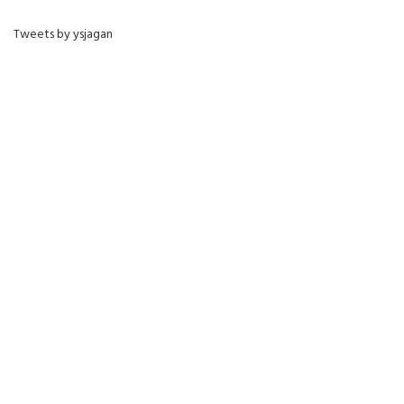
Tweets by ysjagan