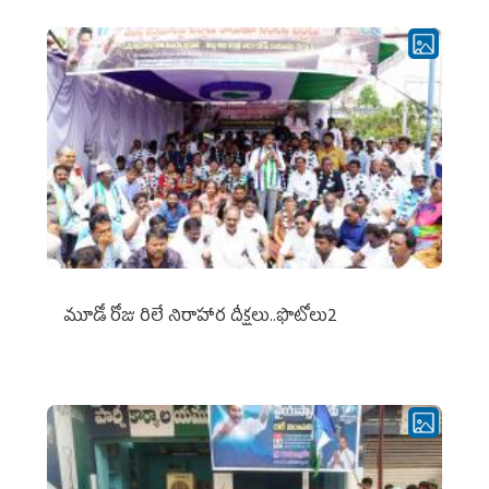
మూడో రోజు రిలే నిరాహార దీక్షలు..ఫొటోలు2