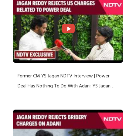
Former CM YS Jagan NDTV Interview | Power
Deal Has Nothing To Do With Adani: YS Jagan
Rejects US Charges