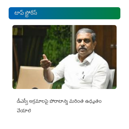
టాప్ స్టోరీస్
డీఎస్సీ అక్రమాలపై పోరాటాన్ని మరింత ఉధృతం
చేయాలి