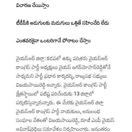
విచారణ చేయిస్తాం
టీడీపీకి అడుగులకు మడుగులు ఒత్తితే సహించేది లేదు
ఎంతవరకైనా ఒంటరిగానే పోరాటం చేస్తాం
వైయస్‌ఆర్‌ జిల్లా: కడపలో ఉక్కు పరిశ్రమ వైయస్‌ఆర్‌
కాంగ్రెస్‌ పార్టీ అధ్యక్షులు వైయస్‌ జగన్‌మోహన్‌రెడ్డితోనే
సాధ్యమని పార్టీ ప్రధాన కార్యదర్శి, రాజ్యసభ సభ్యులు
విజయసాయిరెడ్డి అన్నారు. వైయస్‌ఆర్‌ కాంగ్రెస్‌ పార్టీ
క్షేత్రస్థాయిలో పటిష్ట పరిచేందుకు 13 జిల్లాలో
పర్యటిస్తున్నామన్నారు. ఈ మేరకు వైయస్‌ఆర్‌ జిల్లా
వైయస్‌ఆర్‌ కాంగ్రెస్‌ పార్టీ నాయకులు, అనుబంధ
సంఘాల నేతలతో విజయసాయిరెడ్డి, మాజీ ఎంపీ వైయస్‌
అవినాష్‌రెడ్డిలు సమావేశం నిర్వహించారు. అనంతరం