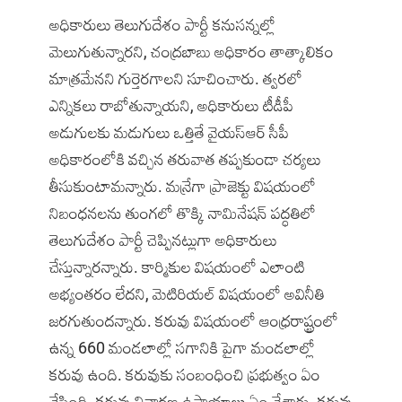
అధికారులు తెలుగుదేశం పార్టీ కనుసన్నల్లో
మెలుగుతున్నారని, చంద్రబాబు అధికారం తాత్కాలికం
మాత్రమేనని గుర్తెరగాలని సూచించారు. త్వరలో
ఎన్నికలు రాబోతున్నాయని, అధికారులు టీడీపీ
అడుగులకు మడుగులు ఒత్తితే వైయస్‌ఆర్‌ సీపీ
అధికారంలోకి వచ్చిన తరువాత తప్పకుండా చర్యలు
తీసుకుంటామన్నారు. మన్రేగా ప్రాజెక్టు విషయంలో
నిబంధనలను తుంగలో తొక్కి నామినేషన్‌ పద్ధతిలో
తెలుగుదేశం పార్టీ చెప్పినట్లుగా అధికారులు
చేస్తున్నారన్నారు. కార్మికుల విషయంలో ఎలాంటి
అభ్యంతరం లేదని, మెటిరియల్‌ విషయంలో అవినీతి
జరగుతుందన్నారు. కరువు విషయంలో ఆంధ్రరాష్ట్రంలో
ఉన్న 660 మండలాల్లో సగానికి పైగా మండలాల్లో
కరువు ఉంది. కరువుకు సంబంధించి ప్రభుత్వం ఏం
చేసింది. కరువు నివారణ ఉపాయాలు ఏం చేశారు. కరువు