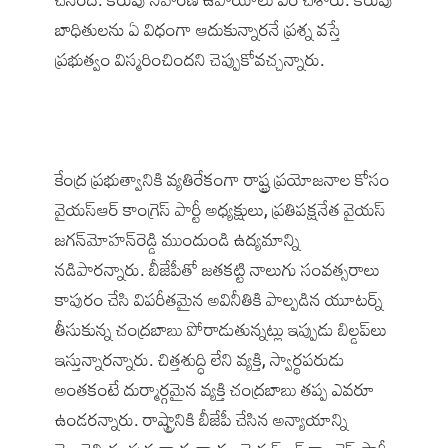
బాధితులను ఏ విధంగా ఆదుకున్నారనే ప్రశ్న వస్తే
ప్రభుత్వం విస్మరించిందని చెప్పుకోవచ్చన్నారు.
కేంద్ర ప్రభుత్వానికి వ్యతిరేకంగా రాష్ట్ర ప్రయోజనాల కోసం
వైయస్‌ఆర్‌ కాంగ్రెస్‌ పార్టీ అధ్యక్షులు, ప్రతిపక్షనేత వైయస్‌
జగన్‌మోహన్‌రెడ్డి ముందుండి ఉద్యమాన్ని
నడిపారన్నారు. బీజేపీతో జతకట్టి నాలుగు సంవత్సరాలు
కాపురం చేసి విపరీతమైన అవినీతికి పాల్పడిన యూటర్న్‌
తీసుకున్న చంద్రబాబు పోరాడుతున్నట్లు ఇప్పుడు బిల్డప్‌లు
ఇస్తున్నారన్నారు. చిత్తశుద్ధి లేని వ్యక్తి, స్వార్థపరుడు
అంతకంటే దుర్మార్గమైన వ్యక్తి చంద్రబాబు తప్ప ఎవరూ
ఉండరన్నారు. రాష్ట్రానికి బీజేపీ చేసిన అన్యాయాన్ని