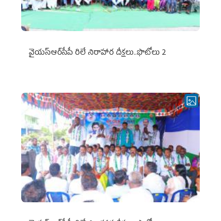
వైయ‌స్ఆర్‌సీపీ రిలే నిరాహార దీక్షలు..ఫొటోలు 2