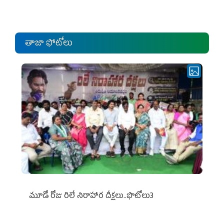
ఎంపీల స‌మావేశం
తాజా ఫోటోలు
మూడో రోజు రిలే నిరాహార దీక్షలు..ఫొటోలు3