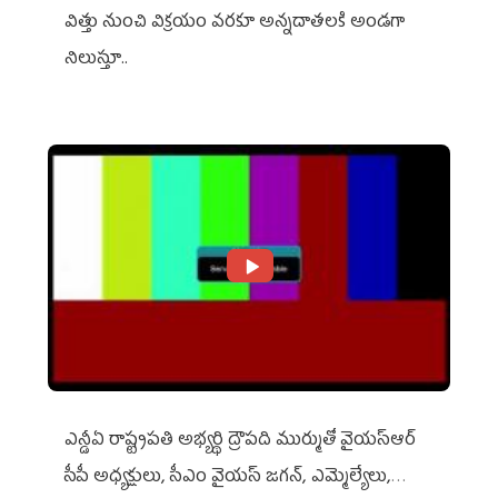
విత్తు నుంచి విక్రయం వరకూ అన్నదాతలకి అండగా
నిలుస్తూ..
ఎన్డీఏ రాష్ట్ర‌ప‌తి అభ్య‌ర్థి ద్రౌప‌ది ముర్ముతో వైయ‌స్ఆర్
సీపీ అధ్య‌క్షులు, సీఎం వైయ‌స్ జ‌గ‌న్, ఎమ్మెల్యేలు,