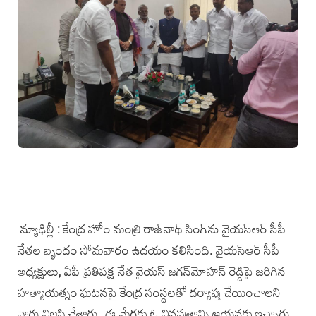
న్యూఢిల్లీ : కేంద్ర హోం మంత్రి రాజ్‌నాథ్‌ సింగ్‌ను వైయ‌స్ఆర్‌ సీపీ
నేతల బృందం సోమ‌వారం ఉద‌యం కలిసింది. వైయ‌స్ఆర్‌ సీపీ
అధ్యక్షులు, ఏపీ ప్రతిపక్ష నేత వైయ‌స్‌ జగన్‌మోహన్‌ రెడ్డిపై జరిగిన
హత్యాయత్నం ఘటనపై కేంద్ర సంస్థలతో దర్యాప్తు చేయించాలని
వారు విజ్ఞప్తి చేశారు. ఈ మేరకు ఓ వినపత్రాన్ని ఆయనకు ఇచ్చారు.