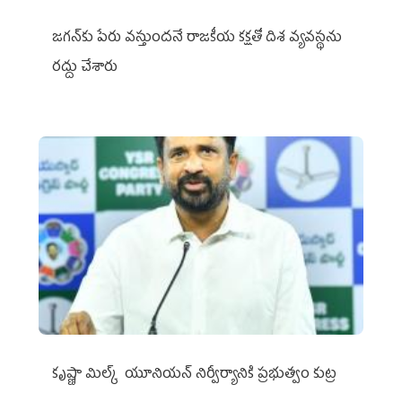
జగన్‌కు పేరు వస్తుందనే రాజకీయ కక్షతో దిశ వ్య‌వ‌స్థ‌ను
రద్దు చేశారు
కృష్ణా మిల్క్‌ యూనియన్‌ నిర్వీర్యానికి ప్రభుత్వం కుట్ర