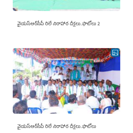
వైయ‌స్ఆర్‌సీపీ రిలే నిరాహార దీక్షలు..ఫొటోలు 2
వైయ‌స్ఆర్‌సీపీ రిలే నిరాహార దీక్షలు..ఫొటోలు