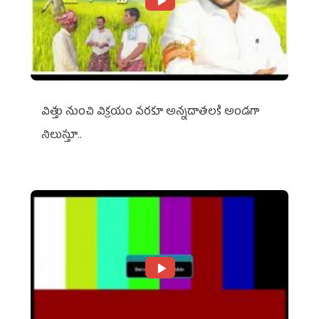
విత్తు నుంచి విక్రయం వరకూ అన్నదాతలకి అండగా
నిలుస్తూ..