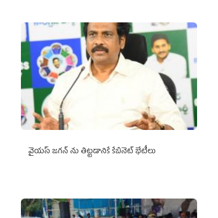
వైయ‌స్ జగన్‌ ను తిట్టడానికే కేబినెట్‌ భేటీలు