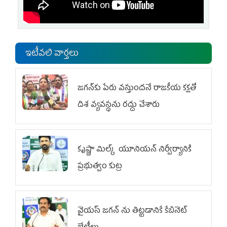
ఇటీవలి వార్తలు
జగన్‌కు పేరు వస్తుందనే రాజకీయ కక్షతో
దిశ వ్య‌వ‌స్థ‌ను రద్దు చేశారు
కృష్ణా మిల్క్‌ యూనియన్‌ నిర్వీర్యానికి
ప్రభుత్వం కుట్ర
వైయ‌స్ జగన్‌ ను తిట్టడానికే కేబినెట్‌