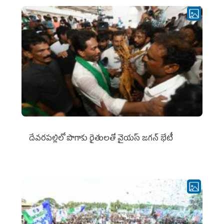
దేవరపల్లిలో పొగాకు రైతులతో వైయస్ జగన్ భేటీ