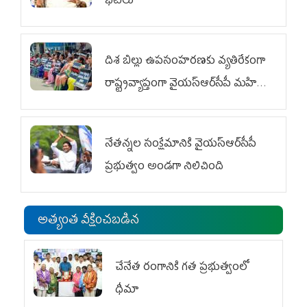
భేటీలు
దిశ బిల్లు ఉపసంహరణకు వ్యతిరేకంగా
రాష్ట్రవ్యాప్తంగా వైయ‌స్ఆర్‌సీపీ మహిళా
విభాగం ఆందోళనలు
నేతన్నల సంక్షేమానికి వైయ‌స్ఆర్‌సీపీ
ప్రభుత్వం అండగా నిలిచింది
అత్యంత వీక్షించబడిన
చేనేత రంగానికి గత ప్రభుత్వంలో
ధీమా