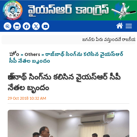
Skip to main content
????
జగన్‌కు పేరు వస్తుందనే రాజకీయ కక్షతో దిశ
You are here
హోం
»
Others
» రాజ్‌నాథ్ సింగ్‌ను కలిసిన వైయ‌స్ఆర్‌
సీపీ నేతల బృందం
రాజ్‌నాథ్ సింగ్‌ను కలిసిన వైయ‌స్ఆర్‌ సీపీ
నేతల బృందం
29 Oct 2018 10:32 AM