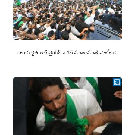
పొగాకు రైతుల‌తో వైయ‌స్ జ‌గ‌న్ ముఖాముఖి..ఫొటోలు2