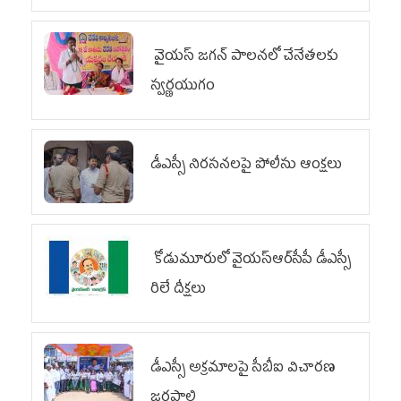
వైయ‌స్ జగన్ పాలనలో చేనేతలకు
స్వర్ణయుగం
డీఎస్సీ నిరసనలపై పోలీసు ఆంక్షలు
కోడుమూరులో వైయ‌స్ఆర్‌సీపీ డీఎస్సీ
రిలే దీక్షలు
డీఎస్సీ అక్రమాలపై సీబీఐ విచారణ
జరపాలి