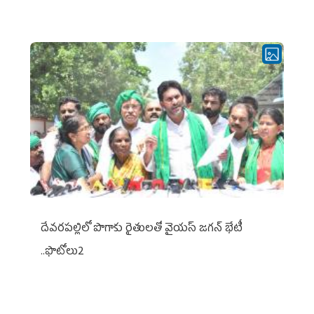
దేవరపల్లిలో పొగాకు రైతులతో వైయస్ జగన్ భేటీ
..ఫొటోలు2