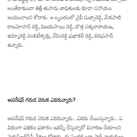
అంతేకాకుండా తిత్లీ తుపాను బాధితులకు కూడా సహాయం
అందించాలని కోరారు. ఆ బృందంలో వైవీ సుబ్బారెడ్డి, మేకపాటి
రాజమోహన్‌ రెడ్డి, విజయసాయి రెడ్డి, బొత్త సత్యనారాయణ,
ఉమ్మారెడ్డి వెంకటేశ్వర్లు, వేమిరెడ్డి ప్రభాకర్‌ రెడ్డి, వరప్రసాద్‌
ఉన్నారు.
ఆపరేషన్‌ గరుడ వెనుక ఎవరున్నారు?
ఆపరేషన్‌ గరుడ వెనుక ఎవరున్నారు.. ఎవరు చేయిస్తున్నారు.. ఏ
విధంగా పథకం ప్రకారం ఇవన్నీ చేస్తున్నారో విచారణ చేయాలని
వైయ‌స్ఆర్‌సీపీ నేత‌లు కోరారు. ఈ సంద‌ర్భంగా పార్టీ నాయ‌కులు