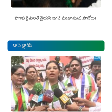
పొగాకు రైతుల‌తో వైయ‌స్ జ‌గ‌న్ ముఖాముఖి..ఫొటోలు1
టాప్ స్టోరీస్