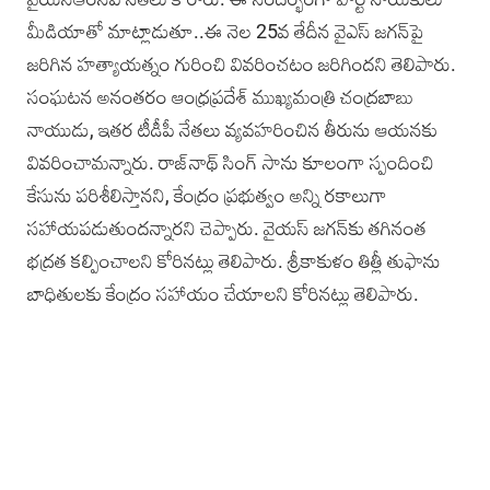
మీడియాతో మాట్లాడుతూ..ఈ నెల 25వ తేదీన వైఎస్‌ జగన్‌పై
జరిగిన హత్యాయత్నం గురించి వివరించటం జరిగిందని తెలిపారు.
సంఘటన అనంతరం ఆంధ్రప్రదేశ్‌ ముఖ్యమంత్రి చంద్రబాబు
నాయుడు, ఇతర టీడీపీ నేతలు వ్యవహరించిన తీరును ఆయనకు
వివరించామన్నారు. రాజ్‌నాథ్‌ సింగ్‌ సాను కూలంగా స్పందించి
కేసును పరిశీలిస్తానని, కేంద్రం ప్రభుత్వం అన్ని రకాలుగా
సహాయపడుతుందన్నారని చెప్పారు. వైయ‌స్‌ జగన్‌కు తగినంత
భద్రత కల్పించాలని కోరినట్లు తెలిపారు. శ్రీకాకుళం తిత్లీ తుఫాను
బాధితులకు కేంద్రం సహాయం చేయాలని కోరినట్లు తెలిపారు.