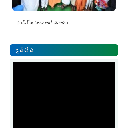
రెండో రోజు కూడా అదే నినాదం..
లైవ్ టి.వి