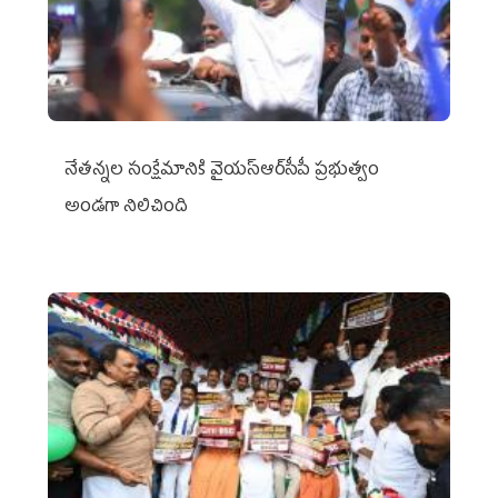
నేతన్నల సంక్షేమానికి వైయ‌స్ఆర్‌సీపీ ప్రభుత్వం
అండగా నిలిచింది