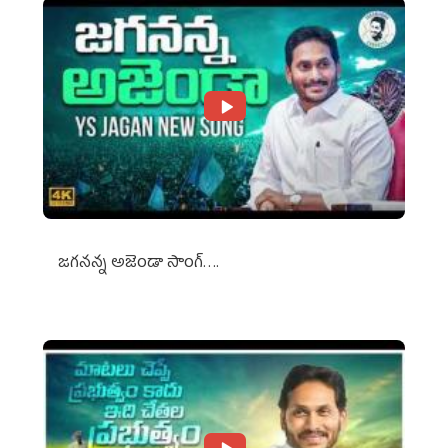
జగనన్న అజెండా సాంగ్….