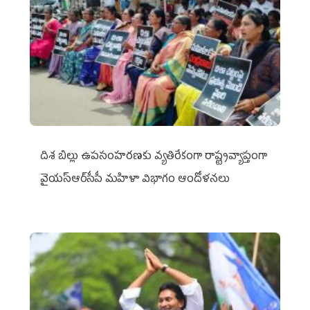
దిశ బిల్లు ఉపసంహరణకు వ్యతిరేకంగా రాష్ట్రవ్యాప్తంగా
వైయ‌స్ఆర్‌సీపీ మహిళా విభాగం ఆందోళనలు