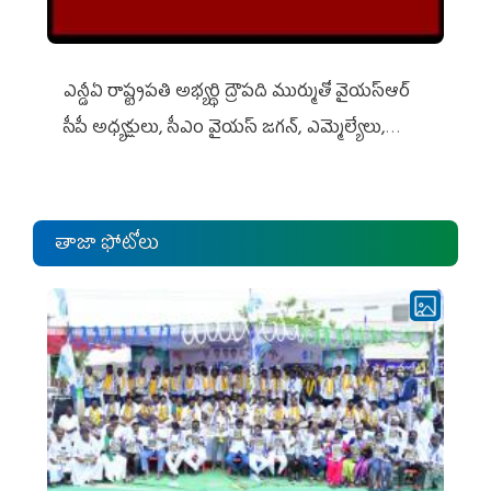
ఎన్డీఏ రాష్ట్ర‌ప‌తి అభ్య‌ర్థి ద్రౌప‌ది ముర్ముతో వైయ‌స్ఆర్
సీపీ అధ్య‌క్షులు, సీఎం వైయ‌స్ జ‌గ‌న్, ఎమ్మెల్యేలు,
ఎంపీల స‌మావేశం
తాజా ఫోటోలు